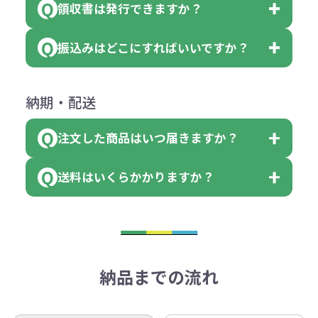
（印刷代））×枚数+製版代
領収書は発行できますか？
会員様はマイページより各種帳票の
または返金にて対応させていただき
が出来ます。
＜多色印刷（2色以上）の場合＞
ダウンロードが可能です。
ます。
振込みはどこにすればいいですか？
（提供価格（商品代）+名入れ費用
会員様はマイページより各種帳票の
詳しくはこちらはご確認ください。
その際不良品については送料着払い
【色指定の仕方】
（印刷代）×色数）×枚数+製版代
ダウンロードが可能です。
にて一度ご連絡の上、当社にご返却
数量を入力の欄で、ご希望の本体色
下記口座にお願いします。
×色数
納期・配送
詳しくはこちらはご確認ください。
領収書のダウンロード
ください。
に必要な個数を入力ください。
■三菱UFJ銀行
※例えば2色印刷の場合には、名入
（商品の状態により、対応が変わる
注文した商品はいつ届きますか？
※10個単位など購入できる単位が決
小田井支店（おたいしてん）
れ費用が2倍、製版代が2倍必要で
領収書のダウンロード
場合もございます）
まっている場合は、その単位に当て
当座 0204160 株式会社モノベーシ
す。
送料はいくらかかりますか？
※不良商品をご返却いただけない場
はまらない数を入力すると、アラー
既製品の場合、ご入金確認後3営業
ョン
※商品やデザインによっては多色印
合は返品に応じられない場合がござ
トがでます。
日以降、名入れ印刷ありの場合は、
刷が出来ない場合もございます。ご
1回のご注文合計金額が3万円未満(税
います。あらかじめご了承くださ
アラートに従って数を調整してくだ
ご入金確認後約3週間となります。
■ゆうちょ銀行（振替口座）
相談下さい。
抜)の場合、送料をご納品1箇所に付
い。
さい。
但し、商品によって個別に納期を設
口座記号番号 00880-8-189695
き別途申し受けます。
納品までの流れ
※不良商品は商品到着後7営業日以
定しているものもあります。
口座名 株式会社モノベーション
なお、印刷代はボリュームディスカ
※3万円以上(税抜)のご注文の場合で
内に当社宛に着払いでお送りくださ
（例えば無地ポケットティッシュで
ウント式になっております。