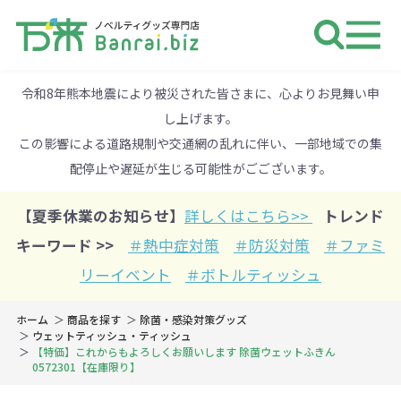
ノベルティ 専門店 万来ドットbiz 
令和8年熊本地震により被災された皆さまに、心よりお見舞い申
し上げます。
この影響による道路規制や交通網の乱れに伴い、一部地域での集
配停止や遅延が生じる可能性がごございます。
【夏季休業のお知らせ】
詳しくはこちら>>
トレンド
キーワード >>
＃熱中症対策
＃防災対策
＃ファミ
リーイベント
＃ボトルティッシュ
ホーム
商品を探す
除菌・感染対策グッズ
ウェットティッシュ・ティッシュ
【特価】これからもよろしくお願いします 除菌ウェットふきん
0572301【在庫限り】