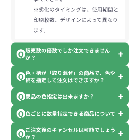
※劣化のタイミングは、使用期間と
印刷枚数、デザインによって異なり
ます。
販売数の倍数でしか注文できません
か？
色・柄が「取り混ぜ」の商品で、色や
一部商品（※）を除き、注文可能数
柄を指定して注文はできますか？
以上でしたら、何個でもご注文可能
商品の色指定は出来ますか？
です。
「色・柄 取り混ぜ」のラベルがつい
※10個単位の規制がある商品は、10
ている商品は、色指定不可となって
色ごとに数量指定できる商品について
色指定できる商品もございますが商
個、20個と10個単位でのご注文とな
おり、残念ながら指定はできませ
品の詳細に「色・柄 取り混ぜ」のラ
ります。
ご注文後のキャンセルは可能でしょう
ん。
「選べる本体色」のラベルが付いて
か？
ベルや商品画像に「〇色取混ぜ」な
【例】注文可能数が100個の場合