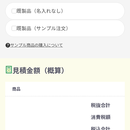
既製品（名入れなし）
既製品（サンプル注文）
サンプル商品の購入について
見積金額（概算）
数量を入力
2
購入条件
商品
注文可能数
税抜合計
既製品：192個から
消費税額
注文単位
税込合計
1個ずつ追加可能