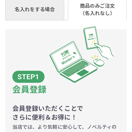
も複数ヶ所への納品の場合、別途送
い。
あれば、午前中までにご注文とご入
※振り込み手数料はお客さま負担と
商品のみご注文
同じ版で多くの数量を印刷すると、1
名入れをする場合
料頂戴する場合がございます。
お問合せ先
（名入れなし）
金いただければ翌日着でお送りする
なりますのでご注意ください。
個当たりの印刷代単価がお安くなり
0120-979-907
ことも可能です）
ます。
詳細はこちらご確認ください。
AM10:00～PM5:00（土・日・祝日を
お急ぎの場合、ご相談ください。最
一方、数量が少なく一定数に満たな
配送について
除く平日）
大限努力いたします。
い場合は、単価計算ではなく、印刷
代の基本料金を一式頂戴する場合が
ございます。
ボリュームディスカウントの計算は
商品や印刷方法によって異なります
会員登録
ので、予めご了承ください。
会員登録いただくことで
例：200個未満（1式：18,000円）
さらに便利＆お得に！
200個~499個の場合：42円（1個
当店では、より気軽に安心して、ノベルティの