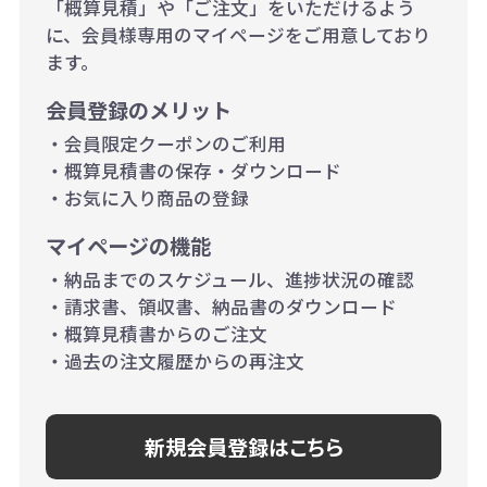
当たり）
「概算見積」や「ご注文」をいただけるよう
に、会員様専用のマイページをご用意しており
500個~999個の場合：35円（1個
ます。
当たり）
会員登録のメリット
1,000個以上：28円（1個当た
・会員限定クーポンのご利用
り）
・概算見積書の保存・ダウンロード
・お気に入り商品の登録
マイページの機能
・納品までのスケジュール、進捗状況の確認
・請求書、領収書、納品書のダウンロード
・概算見積書からのご注文
・過去の注文履歴からの再注文
新規会員登録はこちら