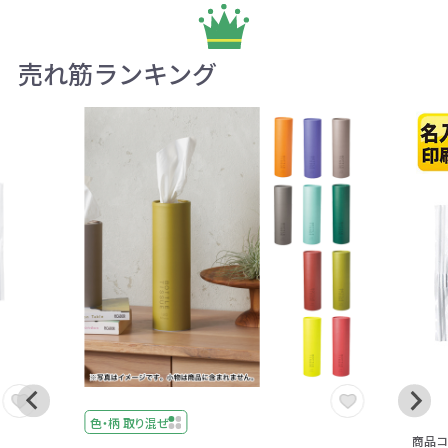
売れ筋ランキング
色・柄 取り混ぜ
商品コー