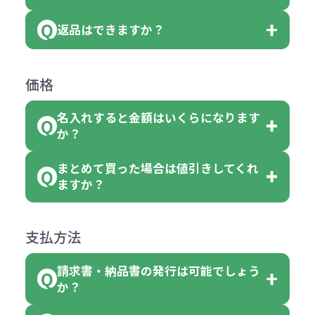
いる商品は、本体色の指定が可能で
どと表記されている商品に付きまし
は、100個以上でしたら、何個でも
返品はできますか？
す。
お客様都合でのキャンセルは、制作
ては色指定が出来ません。
可能です。
商品によって色指定可能な数量が異
過程の進行状況により、お受けでき
例えば4色取混ぜの商品を400個ご注
返品は承っておりません。あらかじ
なります。商品詳細をご確認くださ
価格
ない場合や別途料金が発生する場合
文いただいた場合には4色がそれぞ
めご了承ください。
い。
がございます。
れ等分で100個ずつ入って参ります。
名入れすると金額はいくらになります
ただし下記の場合は承っております
例えば…
ご注文の際は、十分にご確認・ご検
か？
（割り切れない場合は数個単位で前
のでお問合せください。
「セルトナ・ツートンポータブルス
討をお願いいたします。
後する場合もございます）
まとめて買った場合は値引きしてくれ
●初期不良または不良品（破損、故
但し、ロゴなど名入れ印刷をされる
クエアトート」を300個注文した場
名入れありの場合の代金の計算方法
色指定できる商品に付きましては商
ますか？
障）の場合
場合、商品本体の色にあわせて印刷
合
は下記の通りです。
品詳細の購入の所で色が選べるよう
●ご注文商品と違うものが届いた場
色を変えることはできます。（別途
「セルトナ・ツートンポータブルス
になっております。
商品によりますが、お見積もりさせ
支払方法
合
費用）
クエアトート」は10個単位でしたら
計算例：
ていただきます。
●名入れ、オリジナルの内容が異な
色を指定出来るので、ピンクを100
請求書・納品書の発行は可能でしょう
＜1色印刷の場合＞
見積もりサポート
から個別でお問い
っていた場合
か？
個、ブルーを90個、イエローを110
（提供価格（商品代）+名入れ費用
合わせください。
ご連絡後、新しい商品と交換、修理
個 合計300個 と色を指定する事