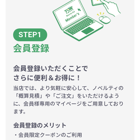
例：200個未満（1式：18,000円）
200個~499個の場合：42円（1個
当たり）
会員登録
500個~999個の場合：35円（1個
当たり）
1,000個以上：28円（1個当た
会員登録いただくことで
さらに便利＆お得に！
り）
当店では、より気軽に安心して、ノベルティの
「概算見積」や「ご注文」をいただけるよう
に、会員様専用のマイページをご用意しており
ます。
会員登録のメリット
・会員限定クーポンのご利用