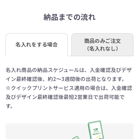
抜)の場合、送料をご納品1箇所に付
い。
さい。
但し、商品によって個別に納期を設
口座記号番号 00880-8-189695
き別途申し受けます。
納品までの流れ
※不良商品は商品到着後7営業日以
定しているものもあります。
口座名 株式会社モノベーション
なお、印刷代はボリュームディスカ
※3万円以上(税抜)のご注文の場合で
内に当社宛に着払いでお送りくださ
（例えば無地ポケットティッシュで
ウント式になっております。
も複数ヶ所への納品の場合、別途送
い。
あれば、午前中までにご注文とご入
※振り込み手数料はお客さま負担と
商品のみご注文
同じ版で多くの数量を印刷すると、1
名入れをする場合
料頂戴する場合がございます。
お問合せ先
（名入れなし）
金いただければ翌日着でお送りする
なりますのでご注意ください。
個当たりの印刷代単価がお安くなり
0120-979-907
ことも可能です）
ます。
詳細はこちらご確認ください。
AM10:00～PM5:00（土・日・祝日を
お急ぎの場合、ご相談ください。最
名入れ商品の納品スケジュールは、入金確認及びデザ
一方、数量が少なく一定数に満たな
配送について
除く平日）
イン最終確認後、約2～3週間後の出荷となります。
大限努力いたします。
い場合は、単価計算ではなく、印刷
※クイックプリントサービス適用の場合は、入金確認
代の基本料金を一式頂戴する場合が
及びデザイン最終確認後最短2営業日で出荷可能で
ございます。
す。
ボリュームディスカウントの計算は
商品や印刷方法によって異なります
ので、予めご了承ください。