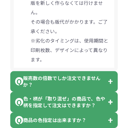
版を新しく作らなくては行けませ
ん。
その場合も版代がかかります。ご了
承ください。
※劣化のタイミングは、使用期間と
印刷枚数、デザインによって異なり
ます。
販売数の倍数でしか注文できません
か？
色・柄が「取り混ぜ」の商品で、色や
一部商品（※）を除き、注文可能数
柄を指定して注文はできますか？
以上でしたら、何個でもご注文可能
商品の色指定は出来ますか？
です。
「色・柄 取り混ぜ」のラベルがつい