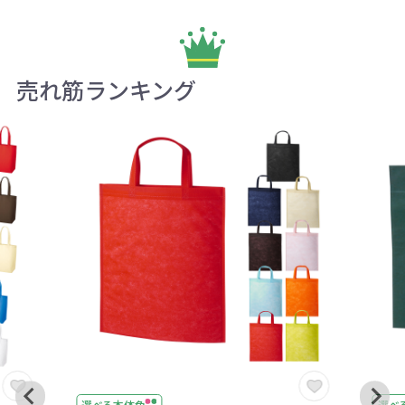
売れ筋ランキング
選べる本体色
選べ