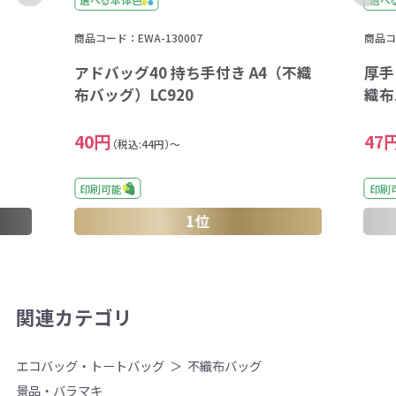
商品コード：EWA-130007
商品コ
アドバッグ40 持ち手付き A4（不織
厚手
布バッグ）LC920
織布
40円
47
（税込:44円）～
印刷可能
印刷
1位
関連カテゴリ
エコバッグ・トートバッグ
不織布バッグ
景品・バラマキ