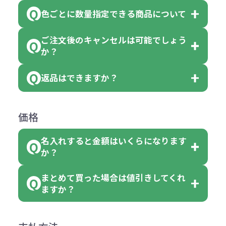
※10個単位の規制がある商品は、10
ている商品は、色指定不可となって
色ごとに数量指定できる商品について
色指定できる商品もございますが商
個、20個と10個単位でのご注文とな
おり、残念ながら指定はできませ
品の詳細に「色・柄 取り混ぜ」のラ
ります。
ご注文後のキャンセルは可能でしょう
ん。
「選べる本体色」のラベルが付いて
か？
ベルや商品画像に「〇色取混ぜ」な
【例】注文可能数が100個の場合
いる商品は、本体色の指定が可能で
どと表記されている商品に付きまし
は、100個以上でしたら、何個でも
返品はできますか？
す。
お客様都合でのキャンセルは、制作
ては色指定が出来ません。
可能です。
商品によって色指定可能な数量が異
過程の進行状況により、お受けでき
例えば4色取混ぜの商品を400個ご注
返品は承っておりません。あらかじ
なります。商品詳細をご確認くださ
価格
ない場合や別途料金が発生する場合
文いただいた場合には4色がそれぞ
めご了承ください。
い。
がございます。
れ等分で100個ずつ入って参ります。
名入れすると金額はいくらになります
ただし下記の場合は承っております
例えば…
ご注文の際は、十分にご確認・ご検
か？
（割り切れない場合は数個単位で前
のでお問合せください。
「セルトナ・ツートンポータブルス
討をお願いいたします。
後する場合もございます）
まとめて買った場合は値引きしてくれ
●初期不良または不良品（破損、故
但し、ロゴなど名入れ印刷をされる
クエアトート」を300個注文した場
名入れありの場合の代金の計算方法
色指定できる商品に付きましては商
ますか？
障）の場合
場合、商品本体の色にあわせて印刷
合
は下記の通りです。
品詳細の購入の所で色が選べるよう
●ご注文商品と違うものが届いた場
色を変えることはできます。（別途
「セルトナ・ツートンポータブルス
になっております。
商品によりますが、お見積もりさせ