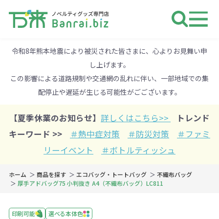
ノベルティ 専門店 万来ドットbiz 
令和8年熊本地震により被災された皆さまに、心よりお見舞い申
し上げます。
この影響による道路規制や交通網の乱れに伴い、一部地域での集
配停止や遅延が生じる可能性がごございます。
【夏季休業のお知らせ】
詳しくはこちら>>
トレンド
キーワード >>
＃熱中症対策
＃防災対策
＃ファミ
リーイベント
＃ボトルティッシュ
ホーム
商品を探す
エコバッグ・トートバッグ
不織布バッグ
厚手アドバッグ75 小判抜き A4（不織布バッグ）LC811
印刷可能
選べる本体色