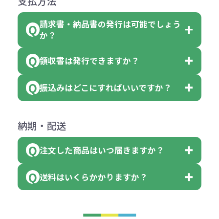
支払方法
合
費用）
クエアトート」は10個単位でしたら
計算例：
ていただきます。
●名入れ、オリジナルの内容が異な
色を指定出来るので、ピンクを100
請求書・納品書の発行は可能でしょう
＜1色印刷の場合＞
見積もりサポート
から個別でお問い
っていた場合
か？
個、ブルーを90個、イエローを110
（提供価格（商品代）+名入れ費用
合わせください。
ご連絡後、新しい商品と交換、修理
個 合計300個 と色を指定する事
（印刷代））×枚数+製版代
領収書は発行できますか？
会員様はマイページより各種帳票の
または返金にて対応させていただき
が出来ます。
＜多色印刷（2色以上）の場合＞
ダウンロードが可能です。
ます。
振込みはどこにすればいいですか？
（提供価格（商品代）+名入れ費用
会員様はマイページより各種帳票の
詳しくはこちらはご確認ください。
その際不良品については送料着払い
【色指定の仕方】
（印刷代）×色数）×枚数+製版代
ダウンロードが可能です。
にて一度ご連絡の上、当社にご返却
数量を入力の欄で、ご希望の本体色
下記口座にお願いします。
×色数
納期・配送
詳しくはこちらはご確認ください。
領収書のダウンロード
ください。
に必要な個数を入力ください。
■三菱UFJ銀行
※例えば2色印刷の場合には、名入
（商品の状態により、対応が変わる
注文した商品はいつ届きますか？
※10個単位など購入できる単位が決
小田井支店（おたいしてん）
れ費用が2倍、製版代が2倍必要で
領収書のダウンロード
場合もございます）
まっている場合は、その単位に当て
当座 0204160 株式会社モノベーシ
す。
送料はいくらかかりますか？
※不良商品をご返却いただけない場
はまらない数を入力すると、アラー
既製品の場合、ご入金確認後3営業
ョン
※商品やデザインによっては多色印
合は返品に応じられない場合がござ
トがでます。
日以降、名入れ印刷ありの場合は、
刷が出来ない場合もございます。ご
1回のご注文合計金額が3万円未満(税
います。あらかじめご了承くださ
アラートに従って数を調整してくだ
ご入金確認後約3週間となります。
■ゆうちょ銀行（振替口座）
相談下さい。