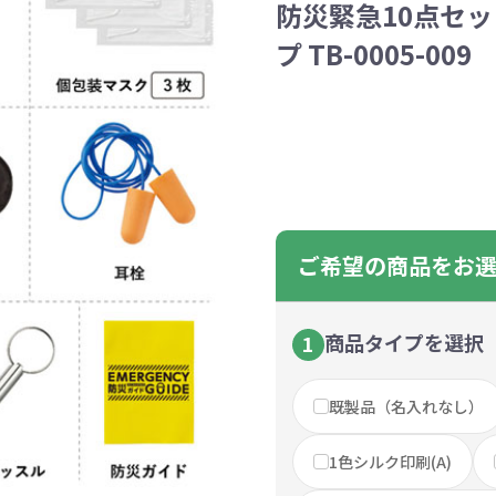
防災緊急10点セ
ントートバッグ
巾着・リュック
ットン
向けバッグ
ション雑貨
癒しグッズ
マグカップ
アトレード
ディーラー
グ・ポーチ
Gs推進
菓子系
パレル
プラスチックマグカップ
展示会向けノベルティ
樹を・サンゴを植える
不織布巾着・リュック
ポリエステルポーチ
コインケース
再生ＰＥＴ
エコ・アイデア雑貨
文具・知育玩具系
美容系サロン
住宅・不動産
防犯グッズ
環境保全
部活動
モバイル・
コットン
カードケ
再生樹脂
イベント
キッチ
交通
記
バッグ
グ
ック
プ
ツール・粗品
筆記用具
文具・ステーショナリー
絆ツール
スマホ・タブ
景品・
プ TB-0005-009
着せ替え
・リネンバッグ
ーチ
クルデニム
啓発グッズ
デニムバッグ
フラットポーチ
OBP
シャンブリ
オーガニ
ポーチ
ルバッテリー・充
プラスチックタンブラ
レスタンブラー
ールペン
ッズ
・和雑貨
多色ボールペン
メモ帳
ケーブル
PCクリーナー
着せ替え
クレヨン・
モバイル
マウスパ
ノー
ー
ブーファイバー
バッグ
サコッシュ
ジュート
おしゃれ
コーヒー
ルティ特集
秋のノベルティ特集
冬のノベ
・生活雑貨
ト・抽選会
スポーツ・部活動
キーホルダー
ライブ
ティ
ン・ヘッドセッ
ボトル
ース
ペットボトルホルダー
ブックカバー
スマホリング
グラス
カレンダ
スマホシ
材
間伐材
ライスレ
ぬりえイベントセ
ご希望の商品をお
洗濯用品
ティッシュ
フレーム
手作り・工作イベントセット
トイレットペーパー
収納用品
時計
定番イベン
工具
ボックステ
照明
ット
環境保全への取り組み
の他
文具セット
その他文
ングッズ
防災・防犯グッズ
美容・健
抽選会セット
の他
イベントセット追加用品
商品タイプを選択
1
ウェットテ
ンツール
ッズ
ベルティ
浴剤
箸・お弁当グッズ
防犯グッズ
美容グッズ
夏のノベルティ
マスクケース
カトラリー
防災セッ
ミラー
秋のノベ
ッシュ
既製品（名入れなし）
扇子・ファン
雨具
アウトドア・
・ペーパー・ク
ッズ
洗剤
ラップ・ビニール
加湿器
啓発グッズ
保存容器
癒しグ
その
1色シルク印刷(A)
エココレ（おしゃれなエコグッズ）