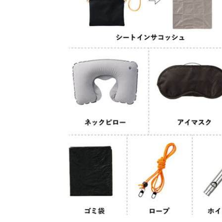
巾着・リュック全般
ポーチ全般
ケース全般
マグカップ全般
展示会・セミナー全般
社会貢献機能付き全般
子供向け全般
女性向け全般
シニア向け全般
メーカー向け全般
店舗向け全般
コット
コットン
財布
再生コ
展示会
ファッ
健康・
陶器
フェ
カー
バッ
SD
お
ア
グ全般
般
般
ャンパス向け全般
チ
訪日外国人・インバウンド向
タンブラー・ボトル・グラス
来店・成約プレゼント
営業活動
ペン・
け
ポリエステルバッグ
デニムポーチ
再生紙
防犯・安心グッズ
学校・教育グッズ
湯のみ
ジュート
化粧ポ
リサイ
選挙
タンブラー・ボトル・グ
文具・ステーショナリー
スマホ・タブレットグッ
訪日外国人・インバウ
モバイ
ペン・筆記用具全般
パソコングッズ全般
ステン
単色ボ
付箋
USBグ
和風
ラス全般
全般
ズ全般
ンド向け全般
電器
マルシェバッグ
コルク
竹・バン
ランチ
春のノベルティ特集
夏のノベ
メッセージ入りノベルティ
記念品
生活用品
イベン
イヤフォ
アルミボトル
電子メモパッド
タッチペン
クリア
ペンケ
ト
バイオマス
EVA素
生活用品・生活雑貨全
お絵かき・
ティッシュ全般
インテリア雑貨全般
イベント・抽選会全般
掃除・
ウェット
フォト
般
マグネット
スマホ対応手袋
クリップ
そ
ＦＳＣ認証
ブランケット・ひざ掛け
季節のグッズ
キッチ
女性向け抽選会セット
植物栽培セット
季節の
そ
除菌・感染対策グッズ
キッチングッズ全般
防災・防犯グッズ全般
美容・健康グッズ全般
季節のグッズ全般
キッチ
防災グ
マスク
春のノ
入
全般
タオル・ハンカチ
うちわ・
スポンジ
ボウル・プレート
ライト・ランタン
マスクケース
抗菌グッズ
健康グ
石鹸・
地球にやさしいエコグッズ
ロス