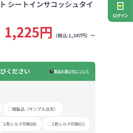
ット シートインサコッシュタイ
PCグッズ
ポーチ
ース
・抽選会
ン雑貨
安全
念品
不織布バッグ
キャンバスポーチ
マルチケース
リサイクルレザー
ガラスマグカップ
消防・救急グッズ
生活雑貨
生活雑貨
貨
レットグッズ
バラマキ
パソコングッズ
社名入りグッズ
ログイン
チャーム対象
ックバッグ
ックコットン
保冷バッグ
ラバーウッド
1,225円
（税込:1,347円）～
タンブラー
色鉛筆・鉛筆
スタンド
ッド
ト
ステンレスボトル
バースデーカード
モバイルケース
なバッグ
豆かす
その他バッグ
麦わら
ルティ特集
・フェス
ッシュ
インテリア雑貨
推し活グッズ
ー
ョルダー
定規・メジャー
モバイルクリーナー
ジン
生分解性素材
選びください
トセット
ィッシュ
子供向け抽選会セット
アロマ・フレグランス
ボトルティッシュ
その他
商品の選び方について
具
康グッズ
除菌・感染対策グッズ
ィッシュ・ティ
ト
ルティ
コースター
ホイッスル
マスク
冬のノベルティ
除菌液
既製品（サンプル注文）
レジャーグッズ
ひんやりグッズ
ッズ
他
キッチングッズその他
1色シルク印刷(B)
1色シルク印刷(C)