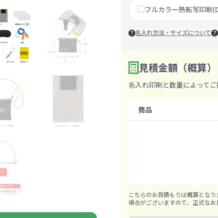
ァン・ハンディ
フルカラー熱転写印刷(D
イト・ランタン
グッズ
ハンカチ
レジャーグッズ
その他
手ぬぐい
携帯ト
ァン
食品・飲料
名入れ方法・サイズについて
見積金額（概算）
ト・ひざ掛け
食品
アイマスク
カイ
飲
数量を入力
2
名入れ印刷と数量によってご
購入条件
きっと見つかる 探してたポーチ!!
シーン合わせて
祭・運動会におす
タン
ティ オリジナルグ
ッズ
商品
既製品：20個から
名入れあり：100個から
1個ずつ追加可能
対策ノベルティ
除菌・感染対策グッズ
こちらのお見積もりは概算となり
場合がございますので、正式なお