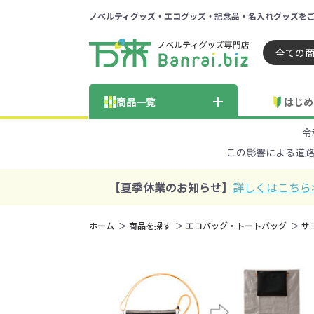
ノベルティグッズ・エコグッズ・記念品・名入れグッズを
ノベルティ 専門店 万来ドッ
商品一覧
はじめ
令
納品までの流れ
総合お問い合わせ
見積も
この影響による道
商品の選び方
FA
商品カテゴリから探す
価格帯から探す
【夏季休業のお知らせ】
詳しくはこちら
～50円
51～
ホーム
商品を探す
エコバッグ・トートバッグ
サ
学校・PTA・
エコバッグ・トートバッグ
官公庁・自治体向け
展示会・セミナー
301～500円
子供向け
再生素材
501～
巾着・
女
ス向け
5001～10000円
100
100円以下の人気エコバッグ
展示会ノ
エコバッグ・トートバッ
再生素材・エコ素材全
官公庁・自治体向け全
学校・PTA・オープンキ
クリア