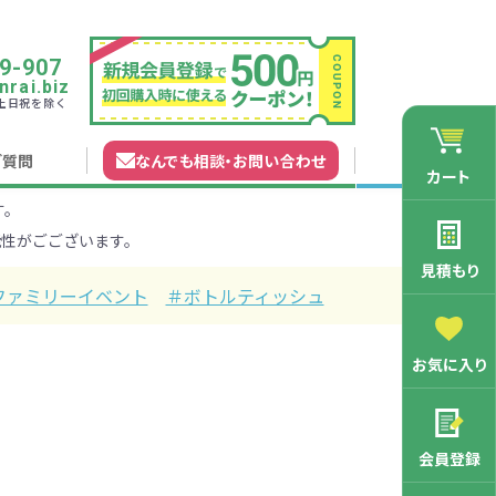
9-907
rai.biz
0 土日祝を除く
ご質問
なんでも相談
・
お問い合わせ
カート
す。
れガイド
無料カタログ申込
会員登録特典
性がごございます。
法について
マイページについて
特集から探す
業種から探す
見積もり
ファミリーイベント
＃ボトルティッシュ
200円
201～300円
お気に入り
3000円
マン向け
学記念品
舗向け
ース
3001～5000円
周年・創立記念品
ファミリー向け
マグカップ
会員登録
バッグ特集
オリジナルマグカップ作りたい
ルミマグカッ
トートバッ
ル巾着・リュ
キャラクター・ファンシー雑