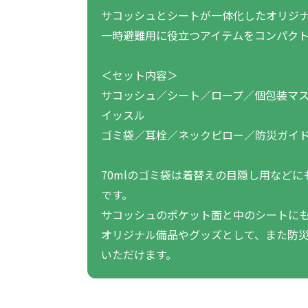
サコッシュとシートが一体化したオリジ
一時避難用に役立つアイテムをコンパク
＜セット内容＞
サコッシュ／シート／ロープ／個包装マス
イッスル
ゴミ袋／耳栓／ネックピロー／防災ガイ
70mlのゴミ袋は着替えの目隠し用など
です。
サコッシュのポケット面と中のシートに
オリジナル備品やグッズとして、また防
いただけます。