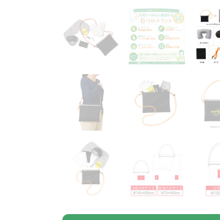
うちわ・扇子・ファン全
アウトドア・レジャーグ
ポータブルフ
タオル・ハンカチ全般
雨具全般
ひんやりグッズ全般
ラジオ・ラ
タオル
傘
冷却
般
ッズ全般
フ
あったかグッズ
お菓子・
その他
あったかグッズ全般
お菓子・食品・飲料全般
ブランケッ
お菓子
展示会向けバッグ特集
体育祭・文化
靴下
すめのノベル
スマホに役立つノベルティグッ
防犯・防災
ズ