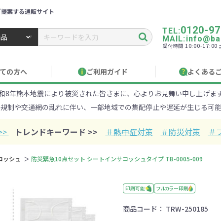
ご提案する通販サイト
0120-97
TEL:
MAIL:info@ban
受付時間 10:00-17:0
トbiz ／ 名入れ・販促品・記念品・オリジナルグッズ
ての方へ
ご利用ガイド
よくある
和8年熊本地震により被災された皆さまに、心よりお見舞い申し上げま
り作成について
見積もりサポート
のし・包装
お急ぎ在庫確認
名入
路規制や交通網の乱れに伴い、一部地域での集配停止や遅延が生じる可能
Xでのご注文
商品サンプル
印刷方
目的・シーンから探す
ターゲットから探す
>>
トレンドキーワード >>
＃熱中症対策
＃防災対策
＃
100円
101～150円
151～
コッシュ
防災緊急10点セット シートインサコッシュタイプ TB-0005-009
オープンキャンパ
・エコ素材
1000円
リュック
性向け
社会貢献機能付き
1001～2000円
メーカー向け
シニア向け
ポーチ
2001～
ビジネス
卒業・入
店
ケ
印刷可能
フルカラー印刷
商品コード：
TRW-250185
01円以上
ベルティ特集
フルカラー印刷で訴求力UP
名入れ印刷
・ビニールポー
オーガニックコットン
ステンレス・ア
キャンバス
ポリエステ