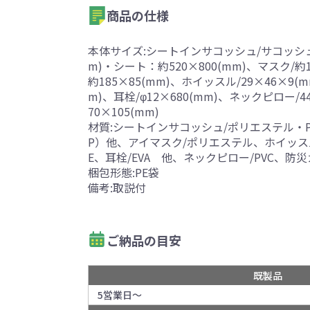
商品の仕様
本体サイズ:シートインサコッシュ/サコッシュ：
m)・シート：約520×800(mm)、マスク/約
約185×85(mm)、ホイッスル/29×46×9(m
m)、耳栓/φ12×680(mm)、ネックピロー/4
70×105(mm)
材質:シートインサコッシュ/ポリエステル・P
P）他、アイマスク/ポリエステル、ホイッス
E、耳栓/EVA 他、ネックピロー/PVC、防災
梱包形態:PE袋
備考:取説付
ご納品の目安
既製品
5営業日～