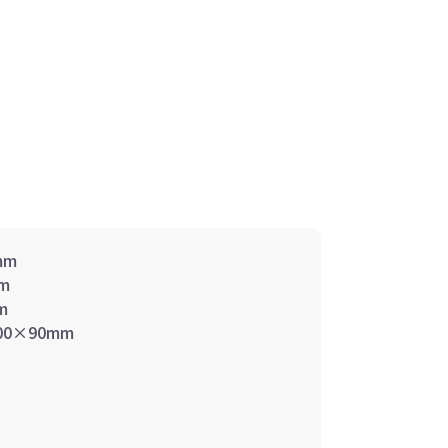
mm
m
m
0×90mm