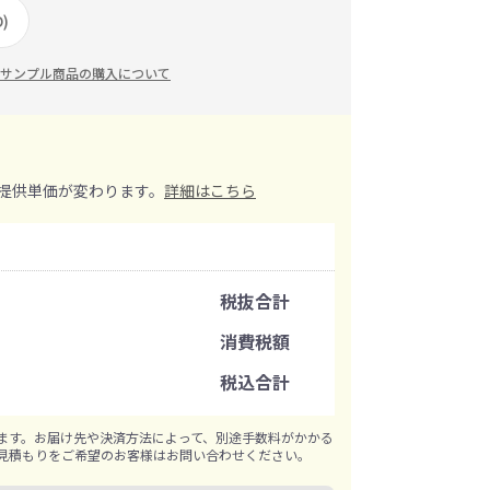
)
イレ
冷感・クールタオル
トラベルグッズ
サンプル商品の購入について
ロ
料
手袋
提供単価が変わります。
詳細はこちら
選べる ボトル＆
和のノベルティ特集
ブラー
注文可能数
税抜合計
注文単位
消費税額
税込合計
※既製品サンプルは各色3個まで
ます。お届け先や決済方法によって、別途手数料がかかる
見積もりをご希望のお客様はお問い合わせください。