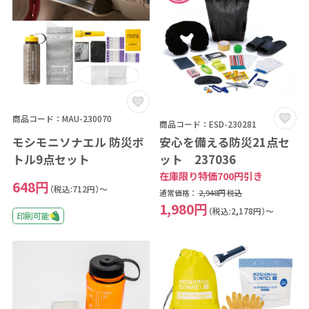
商品コード：MAU-230070
商品コード：ESD-230281
モシモニソナエル 防災ボ
安心を備える防災21点セ
トル9点セット
ット 237036
在庫限り特価700円引き
648円
（税込:712円）～
通常価格：
2,948円
税込
1,980円
（税込:2,178円）～
印刷可能