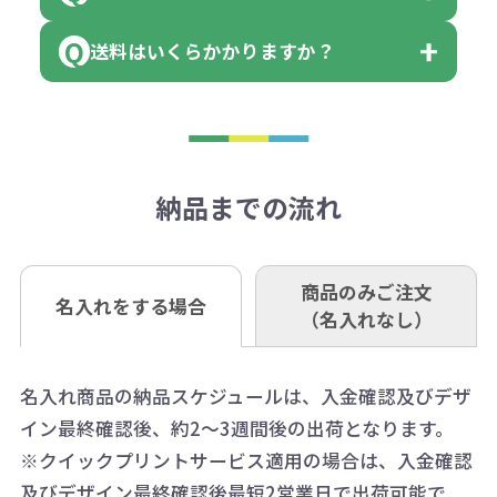
領収書のダウンロード
場合もございます）
まっている場合は、その単位に当て
当座 0204160 株式会社モノベーシ
す。
送料はいくらかかりますか？
※不良商品をご返却いただけない場
はまらない数を入力すると、アラー
既製品の場合、ご入金確認後3営業
ョン
※商品やデザインによっては多色印
合は返品に応じられない場合がござ
トがでます。
日以降、名入れ印刷ありの場合は、
刷が出来ない場合もございます。ご
1回のご注文合計金額が3万円未満(税
います。あらかじめご了承くださ
アラートに従って数を調整してくだ
ご入金確認後約3週間となります。
■ゆうちょ銀行（振替口座）
相談下さい。
抜)の場合、送料をご納品1箇所に付
い。
さい。
但し、商品によって個別に納期を設
口座記号番号 00880-8-189695
き別途申し受けます。
納品までの流れ
※不良商品は商品到着後7営業日以
定しているものもあります。
口座名 株式会社モノベーション
なお、印刷代はボリュームディスカ
※3万円以上(税抜)のご注文の場合で
内に当社宛に着払いでお送りくださ
（例えば無地ポケットティッシュで
ウント式になっております。
も複数ヶ所への納品の場合、別途送
い。
あれば、午前中までにご注文とご入
※振り込み手数料はお客さま負担と
商品のみご注文
同じ版で多くの数量を印刷すると、1
名入れをする場合
料頂戴する場合がございます。
お問合せ先
（名入れなし）
金いただければ翌日着でお送りする
なりますのでご注意ください。
個当たりの印刷代単価がお安くなり
0120-979-907
ことも可能です）
ます。
詳細はこちらご確認ください。
AM10:00～PM5:00（土・日・祝日を
お急ぎの場合、ご相談ください。最
名入れ商品の納品スケジュールは、入金確認及びデザ
一方、数量が少なく一定数に満たな
配送について
除く平日）
イン最終確認後、約2～3週間後の出荷となります。
大限努力いたします。
い場合は、単価計算ではなく、印刷
※クイックプリントサービス適用の場合は、入金確認
代の基本料金を一式頂戴する場合が
及びデザイン最終確認後最短2営業日で出荷可能で