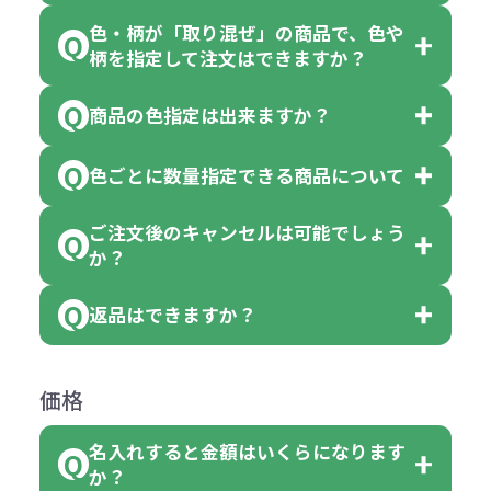
色・柄が「取り混ぜ」の商品で、色や
一部商品（※）を除き、注文可能数
柄を指定して注文はできますか？
以上でしたら、何個でもご注文可能
商品の色指定は出来ますか？
です。
「色・柄 取り混ぜ」のラベルがつい
※10個単位の規制がある商品は、10
ている商品は、色指定不可となって
色ごとに数量指定できる商品について
色指定できる商品もございますが商
個、20個と10個単位でのご注文とな
おり、残念ながら指定はできませ
品の詳細に「色・柄 取り混ぜ」のラ
ります。
ご注文後のキャンセルは可能でしょう
ん。
「選べる本体色」のラベルが付いて
か？
ベルや商品画像に「〇色取混ぜ」な
【例】注文可能数が100個の場合
いる商品は、本体色の指定が可能で
どと表記されている商品に付きまし
は、100個以上でしたら、何個でも
返品はできますか？
す。
お客様都合でのキャンセルは、制作
ては色指定が出来ません。
可能です。
商品によって色指定可能な数量が異
過程の進行状況により、お受けでき
例えば4色取混ぜの商品を400個ご注
返品は承っておりません。あらかじ
なります。商品詳細をご確認くださ
価格
ない場合や別途料金が発生する場合
文いただいた場合には4色がそれぞ
めご了承ください。
い。
がございます。
れ等分で100個ずつ入って参ります。
名入れすると金額はいくらになります
ただし下記の場合は承っております
例えば…
ご注文の際は、十分にご確認・ご検
か？
（割り切れない場合は数個単位で前