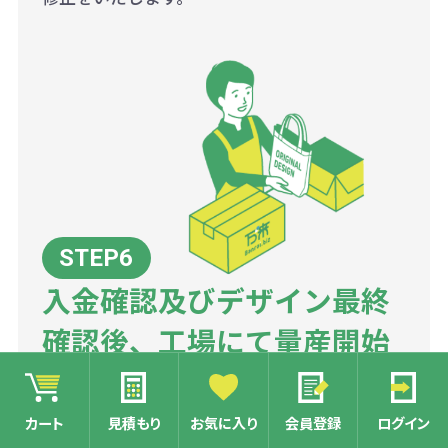
入金確認及びデザイン最終
確認後、工場にて量産開始
名入れのデザイン確認で、最終OKをいただきま
カート
見積もり
お気に入り
会員登録
ログイン
したら、工場にて量産を開始いたします。