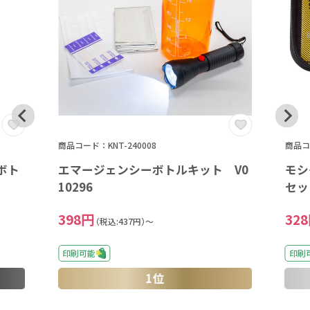
商品コード：KNT-240008
商品コー
ボト
エマージェンシーボトルキット V0
モシ
10296
セッ
398円
32
（税込:437円）～
印刷可能
印刷
1位