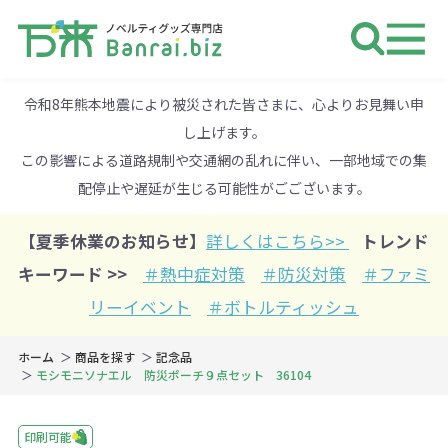
ノベルティ 専門店 万来ドットbiz 
令和8年熊本地震により被災された皆さまに、心よりお見舞い申
し上げます。
この影響による道路規制や交通網の乱れに伴い、一部地域での集
配停止や遅延が生じる可能性がごございます。
【夏季休業のお知らせ】
詳しくはこちら>>
トレンド
キーワード >>
＃熱中症対策
＃防災対策
＃ファミ
リーイベント
＃ボトルティッシュ
ホーム
商品を探す
記念品
モシモニソナエル 防災ポーチ９点セット 36104
印刷可能