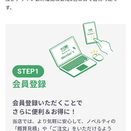
ございます。
す。
ボリュームディスカウントの計算は
商品や印刷方法によって異なります
ので、予めご了承ください。
例：200個未満（1式：18,000円）
200個~499個の場合：42円（1個
当たり）
会員登録
500個~999個の場合：35円（1個
当たり）
1,000個以上：28円（1個当た
会員登録いただくことで
さらに便利＆お得に！
り）
当店では、より気軽に安心して、ノベルティの
「概算見積」や「ご注文」をいただけるよう