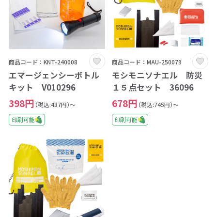
商品コード：KNT-240008
商品コード：MAU-250079
エマージェンシーボトル
モシモニソナエル 防災
キット V010296
１５点セット 36096
398円
678円
（税込:437円）～
（税込:745円）～
印刷可能
印刷可能