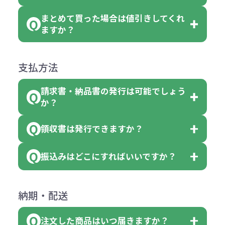
のでお問合せください。
「セルトナ・ツートンポータブルス
討をお願いいたします。
後する場合もございます）
まとめて買った場合は値引きしてくれ
●初期不良または不良品（破損、故
但し、ロゴなど名入れ印刷をされる
クエアトート」を300個注文した場
名入れありの場合の代金の計算方法
色指定できる商品に付きましては商
ますか？
障）の場合
場合、商品本体の色にあわせて印刷
合
は下記の通りです。
品詳細の購入の所で色が選べるよう
●ご注文商品と違うものが届いた場
色を変えることはできます。（別途
「セルトナ・ツートンポータブルス
になっております。
商品によりますが、お見積もりさせ
支払方法
合
費用）
クエアトート」は10個単位でしたら
計算例：
ていただきます。
●名入れ、オリジナルの内容が異な
色を指定出来るので、ピンクを100
請求書・納品書の発行は可能でしょう
＜1色印刷の場合＞
見積もりサポート
から個別でお問い
っていた場合
か？
個、ブルーを90個、イエローを110
（提供価格（商品代）+名入れ費用
合わせください。
ご連絡後、新しい商品と交換、修理
個 合計300個 と色を指定する事
（印刷代））×枚数+製版代
領収書は発行できますか？
会員様はマイページより各種帳票の
または返金にて対応させていただき
が出来ます。
＜多色印刷（2色以上）の場合＞
ダウンロードが可能です。
ます。
振込みはどこにすればいいですか？
（提供価格（商品代）+名入れ費用
会員様はマイページより各種帳票の
詳しくはこちらはご確認ください。
その際不良品については送料着払い
【色指定の仕方】
（印刷代）×色数）×枚数+製版代
ダウンロードが可能です。
にて一度ご連絡の上、当社にご返却
数量を入力の欄で、ご希望の本体色
下記口座にお願いします。
×色数
納期・配送
詳しくはこちらはご確認ください。
領収書のダウンロード
ください。
に必要な個数を入力ください。
■三菱UFJ銀行
※例えば2色印刷の場合には、名入
（商品の状態により、対応が変わる
注文した商品はいつ届きますか？
※10個単位など購入できる単位が決
小田井支店（おたいしてん）
れ費用が2倍、製版代が2倍必要で