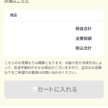
詳細はこちら
注文可能数
商品
既製品：60セットから
名入れあり：240セットから
税抜合計
注文単位
消費税額
1セットずつ追加可能
※既製品サンプルは各色3個まで
税込合計
こちらのお見積もりは概算となります。お届け先や決済方法によ
って、別途手数料がかかる場合がございますので、正式なお見積
もりをご希望のお客様はお問い合わせください。
カートに入れる