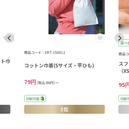
選べ
商品コード：ERT-150012
商品コー
フト巾
スフ
コットン巾着(Sサイズ・平ひも)
（XS
79円
（税込:86円）～
95
印刷
印刷可能
1位