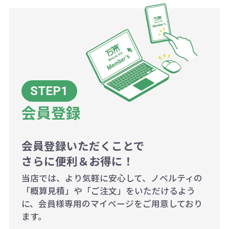
商品や印刷方法によって異なります
ので、予めご了承ください。
例：200個未満（1式：18,000円）
200個~499個の場合：42円（1個
当たり）
会員登録
500個~999個の場合：35円（1個
当たり）
1,000個以上：28円（1個当た
会員登録いただくことで
さらに便利＆お得に！
り）
当店では、より気軽に安心して、ノベルティの
「概算見積」や「ご注文」をいただけるよう
に、会員様専用のマイページをご用意しており
ます。