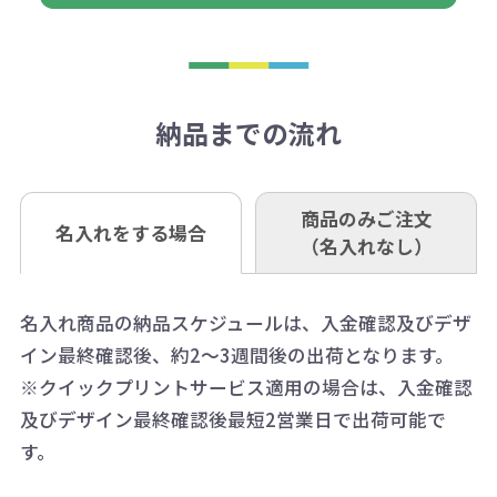
合は返品に応じられない場合がござ
トがでます。
日以降、名入れ印刷ありの場合は、
刷が出来ない場合もございます。ご
1回のご注文合計金額が3万円未満(税
います。あらかじめご了承くださ
アラートに従って数を調整してくだ
ご入金確認後約3週間となります。
■ゆうちょ銀行（振替口座）
相談下さい。
抜)の場合、送料をご納品1箇所に付
い。
さい。
但し、商品によって個別に納期を設
口座記号番号 00880-8-189695
き別途申し受けます。
納品までの流れ
※不良商品は商品到着後7営業日以
定しているものもあります。
口座名 株式会社モノベーション
なお、印刷代はボリュームディスカ
※3万円以上(税抜)のご注文の場合で
内に当社宛に着払いでお送りくださ
（例えば無地ポケットティッシュで
ウント式になっております。
も複数ヶ所への納品の場合、別途送
い。
あれば、午前中までにご注文とご入
※振り込み手数料はお客さま負担と
商品のみご注文
同じ版で多くの数量を印刷すると、1
名入れをする場合
料頂戴する場合がございます。
お問合せ先
（名入れなし）
金いただければ翌日着でお送りする
なりますのでご注意ください。
個当たりの印刷代単価がお安くなり
0120-979-907
ことも可能です）
ます。
詳細はこちらご確認ください。
AM10:00～PM5:00（土・日・祝日を
お急ぎの場合、ご相談ください。最
名入れ商品の納品スケジュールは、入金確認及びデザ
一方、数量が少なく一定数に満たな
配送について
除く平日）
イン最終確認後、約2～3週間後の出荷となります。
大限努力いたします。
い場合は、単価計算ではなく、印刷
※クイックプリントサービス適用の場合は、入金確認
代の基本料金を一式頂戴する場合が
及びデザイン最終確認後最短2営業日で出荷可能で
ございます。
す。
ボリュームディスカウントの計算は