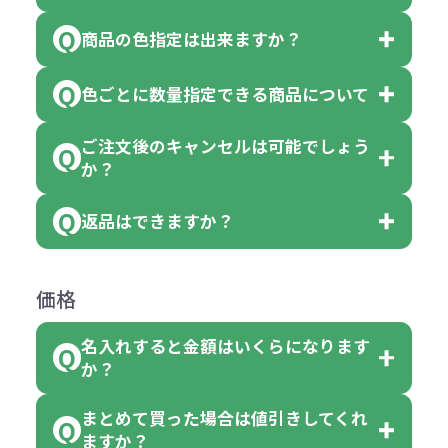
以上でしたら、何個でもご注文可能
商品の色指定は出来ますか？
です。
「色・柄 取り混ぜ」のラベルがつい
※10個単位の規制がある商品は、10
ている商品は、色指定不可となって
色ごとに数量指定できる商品について
色指定できる商品もございますが商
個、20個と10個単位でのご注文とな
おり、残念ながら指定はできませ
品の詳細に「色・柄 取り混ぜ」のラ
ります。
ご注文後のキャンセルは可能でしょう
ん。
「選べる本体色」のラベルが付いて
か？
ベルや商品画像に「〇色取混ぜ」な
【例】注文可能数が100個の場合
いる商品は、本体色の指定が可能で
どと表記されている商品に付きまし
は、100個以上でしたら、何個でも
返品はできますか？
す。
お客様都合でのキャンセルは、制作
ては色指定が出来ません。
可能です。
商品によって色指定可能な数量が異
過程の進行状況により、お受けでき
例えば4色取混ぜの商品を400個ご注
返品は承っておりません。あらかじ
なります。商品詳細をご確認くださ
価格
ない場合や別途料金が発生する場合
文いただいた場合には4色がそれぞ
めご了承ください。
い。
がございます。
れ等分で100個ずつ入って参ります。
名入れすると金額はいくらになります
ただし下記の場合は承っております
例えば…
ご注文の際は、十分にご確認・ご検
か？
（割り切れない場合は数個単位で前
のでお問合せください。
「セルトナ・ツートンポータブルス
討をお願いいたします。
後する場合もございます）
まとめて買った場合は値引きしてくれ
●初期不良または不良品（破損、故
但し、ロゴなど名入れ印刷をされる
クエアトート」を300個注文した場
名入れありの場合の代金の計算方法
色指定できる商品に付きましては商
ますか？