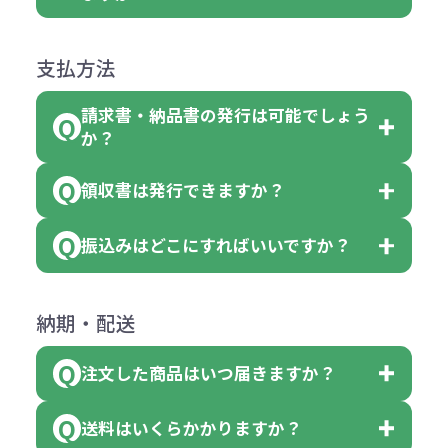
障）の場合
場合、商品本体の色にあわせて印刷
合
は下記の通りです。
品詳細の購入の所で色が選べるよう
●ご注文商品と違うものが届いた場
色を変えることはできます。（別途
「セルトナ・ツートンポータブルス
になっております。
商品によりますが、お見積もりさせ
支払方法
合
費用）
クエアトート」は10個単位でしたら
計算例：
ていただきます。
●名入れ、オリジナルの内容が異な
色を指定出来るので、ピンクを100
請求書・納品書の発行は可能でしょう
＜1色印刷の場合＞
見積もりサポート
から個別でお問い
っていた場合
か？
個、ブルーを90個、イエローを110
（提供価格（商品代）+名入れ費用
合わせください。
ご連絡後、新しい商品と交換、修理
個 合計300個 と色を指定する事
（印刷代））×枚数+製版代
領収書は発行できますか？
会員様はマイページより各種帳票の
または返金にて対応させていただき
が出来ます。
＜多色印刷（2色以上）の場合＞
ダウンロードが可能です。
ます。
振込みはどこにすればいいですか？
（提供価格（商品代）+名入れ費用
会員様はマイページより各種帳票の
詳しくはこちらはご確認ください。
その際不良品については送料着払い
【色指定の仕方】
（印刷代）×色数）×枚数+製版代
ダウンロードが可能です。
にて一度ご連絡の上、当社にご返却
数量を入力の欄で、ご希望の本体色
下記口座にお願いします。
×色数
納期・配送
詳しくはこちらはご確認ください。
領収書のダウンロード
ください。
に必要な個数を入力ください。
■三菱UFJ銀行
※例えば2色印刷の場合には、名入
（商品の状態により、対応が変わる
注文した商品はいつ届きますか？
※10個単位など購入できる単位が決
小田井支店（おたいしてん）
れ費用が2倍、製版代が2倍必要で
領収書のダウンロード
場合もございます）
まっている場合は、その単位に当て
当座 0204160 株式会社モノベーシ
す。
送料はいくらかかりますか？
※不良商品をご返却いただけない場
はまらない数を入力すると、アラー
既製品の場合、ご入金確認後3営業
ョン
※商品やデザインによっては多色印