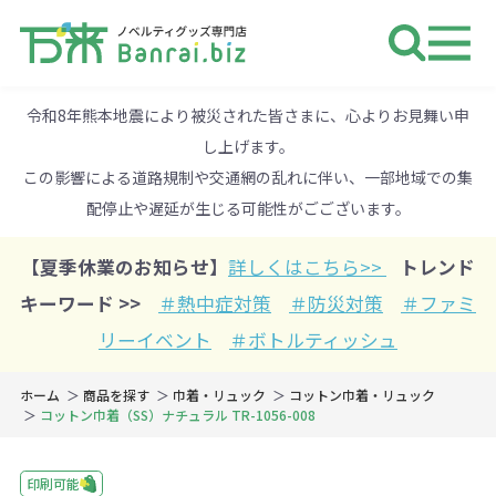
ノベルティ 専門店 万来ドットbiz 
令和8年熊本地震により被災された皆さまに、心よりお見舞い申
し上げます。
この影響による道路規制や交通網の乱れに伴い、一部地域での集
配停止や遅延が生じる可能性がごございます。
【夏季休業のお知らせ】
詳しくはこちら>>
トレンド
キーワード >>
＃熱中症対策
＃防災対策
＃ファミ
リーイベント
＃ボトルティッシュ
ホーム
商品を探す
巾着・リュック
コットン巾着・リュック
コットン巾着（SS）ナチュラル TR-1056-008
印刷可能