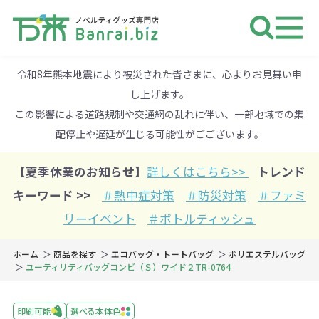
ノベルティ 専門店 万来ドットbiz 
令和8年熊本地震により被災された皆さまに、心よりお見舞い申
し上げます。
この影響による道路規制や交通網の乱れに伴い、一部地域での集
配停止や遅延が生じる可能性がごございます。
【夏季休業のお知らせ】
詳しくはこちら>>
トレンド
キーワード >>
＃熱中症対策
＃防災対策
＃ファミ
リーイベント
＃ボトルティッシュ
ホーム
商品を探す
エコバッグ・トートバッグ
ポリエステルバッグ
ユーティリティバッグコンビ（Ｓ）ワイド２TR-0764
印刷可能
選べる本体色