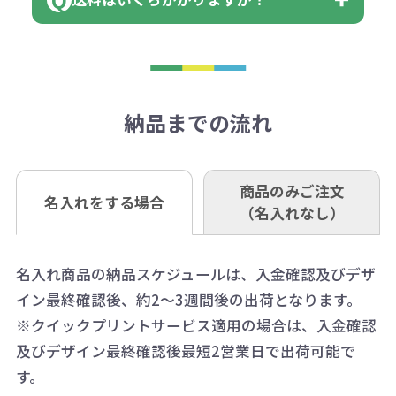
※不良商品をご返却いただけない場
はまらない数を入力すると、アラー
既製品の場合、ご入金確認後3営業
ョン
※商品やデザインによっては多色印
合は返品に応じられない場合がござ
トがでます。
日以降、名入れ印刷ありの場合は、
刷が出来ない場合もございます。ご
1回のご注文合計金額が3万円未満(税
います。あらかじめご了承くださ
アラートに従って数を調整してくだ
ご入金確認後約3週間となります。
■ゆうちょ銀行（振替口座）
相談下さい。
抜)の場合、送料をご納品1箇所に付
い。
さい。
但し、商品によって個別に納期を設
口座記号番号 00880-8-189695
き別途申し受けます。
納品までの流れ
※不良商品は商品到着後7営業日以
定しているものもあります。
口座名 株式会社モノベーション
なお、印刷代はボリュームディスカ
※3万円以上(税抜)のご注文の場合で
内に当社宛に着払いでお送りくださ
（例えば無地ポケットティッシュで
ウント式になっております。
も複数ヶ所への納品の場合、別途送
い。
あれば、午前中までにご注文とご入
※振り込み手数料はお客さま負担と
商品のみご注文
同じ版で多くの数量を印刷すると、1
名入れをする場合
料頂戴する場合がございます。
お問合せ先
（名入れなし）
金いただければ翌日着でお送りする
なりますのでご注意ください。
個当たりの印刷代単価がお安くなり
0120-979-907
ことも可能です）
ます。
詳細はこちらご確認ください。
AM10:00～PM5:00（土・日・祝日を
お急ぎの場合、ご相談ください。最
名入れ商品の納品スケジュールは、入金確認及びデザ
一方、数量が少なく一定数に満たな
配送について
除く平日）
イン最終確認後、約2～3週間後の出荷となります。
大限努力いたします。
い場合は、単価計算ではなく、印刷
※クイックプリントサービス適用の場合は、入金確認
代の基本料金を一式頂戴する場合が
及びデザイン最終確認後最短2営業日で出荷可能で
ございます。
す。
ボリュームディスカウントの計算は