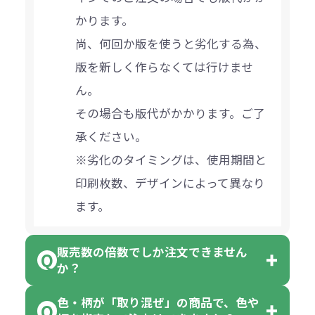
かります。
尚、何回か版を使うと劣化する為、
版を新しく作らなくては行けませ
ん。
その場合も版代がかかります。ご了
承ください。
※劣化のタイミングは、使用期間と
印刷枚数、デザインによって異なり
ます。
販売数の倍数でしか注文できません
か？
色・柄が「取り混ぜ」の商品で、色や
一部商品（※）を除き、注文可能数