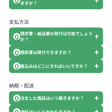
名入れありの場合の代金の計算方法
色指定できる商品に付きましては商
ますか？
障）の場合
場合、商品本体の色にあわせて印刷
合
は下記の通りです。
品詳細の購入の所で色が選べるよう
●ご注文商品と違うものが届いた場
色を変えることはできます。（別途
「セルトナ・ツートンポータブルス
になっております。
商品によりますが、お見積もりさせ
支払方法
合
費用）
クエアトート」は10個単位でしたら
計算例：
ていただきます。
●名入れ、オリジナルの内容が異な
色を指定出来るので、ピンクを100
請求書・納品書の発行は可能でしょう
＜1色印刷の場合＞
見積もりサポート
から個別でお問い
っていた場合
か？
個、ブルーを90個、イエローを110
（提供価格（商品代）+名入れ費用
合わせください。
ご連絡後、新しい商品と交換、修理
個 合計300個 と色を指定する事
（印刷代））×枚数+製版代
領収書は発行できますか？
会員様はマイページより各種帳票の
または返金にて対応させていただき
が出来ます。
＜多色印刷（2色以上）の場合＞
ダウンロードが可能です。
ます。
振込みはどこにすればいいですか？
（提供価格（商品代）+名入れ費用
会員様はマイページより各種帳票の
詳しくはこちらはご確認ください。
その際不良品については送料着払い
【色指定の仕方】
（印刷代）×色数）×枚数+製版代
ダウンロードが可能です。
にて一度ご連絡の上、当社にご返却
数量を入力の欄で、ご希望の本体色
下記口座にお願いします。
×色数
納期・配送
詳しくはこちらはご確認ください。
領収書のダウンロード
ください。
に必要な個数を入力ください。
■三菱UFJ銀行
※例えば2色印刷の場合には、名入
（商品の状態により、対応が変わる
注文した商品はいつ届きますか？
※10個単位など購入できる単位が決
小田井支店（おたいしてん）
れ費用が2倍、製版代が2倍必要で
領収書のダウンロード
場合もございます）
まっている場合は、その単位に当て
当座 0204160 株式会社モノベーシ
す。
送料はいくらかかりますか？