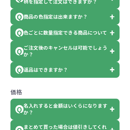
柄を指定して注文はできますか？
以上でしたら、何個でもご注文可能
商品の色指定は出来ますか？
です。
「色・柄 取り混ぜ」のラベルがつい
※10個単位の規制がある商品は、10
ている商品は、色指定不可となって
色ごとに数量指定できる商品について
色指定できる商品もございますが商
個、20個と10個単位でのご注文とな
おり、残念ながら指定はできませ
品の詳細に「色・柄 取り混ぜ」のラ
ります。
ご注文後のキャンセルは可能でしょう
ん。
「選べる本体色」のラベルが付いて
か？
ベルや商品画像に「〇色取混ぜ」な
【例】注文可能数が100個の場合
いる商品は、本体色の指定が可能で
どと表記されている商品に付きまし
は、100個以上でしたら、何個でも
返品はできますか？
す。
お客様都合でのキャンセルは、制作
ては色指定が出来ません。
可能です。
商品によって色指定可能な数量が異
過程の進行状況により、お受けでき
例えば4色取混ぜの商品を400個ご注
返品は承っておりません。あらかじ
なります。商品詳細をご確認くださ
価格
ない場合や別途料金が発生する場合
文いただいた場合には4色がそれぞ
めご了承ください。
い。
がございます。
れ等分で100個ずつ入って参ります。
名入れすると金額はいくらになります
ただし下記の場合は承っております
例えば…
ご注文の際は、十分にご確認・ご検
か？
（割り切れない場合は数個単位で前
のでお問合せください。
「セルトナ・ツートンポータブルス
討をお願いいたします。
後する場合もございます）
まとめて買った場合は値引きしてくれ
●初期不良または不良品（破損、故
但し、ロゴなど名入れ印刷をされる
クエアトート」を300個注文した場