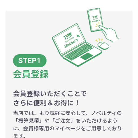
商品や印刷方法によって異なります
ので、予めご了承ください。
例：200個未満（1式：18,000円）
200個~499個の場合：42円（1個
当たり）
会員登録
500個~999個の場合：35円（1個
当たり）
1,000個以上：28円（1個当た
会員登録いただくことで
さらに便利＆お得に！
り）
当店では、より気軽に安心して、ノベルティの
「概算見積」や「ご注文」をいただけるよう
に、会員様専用のマイページをご用意しており
ます。