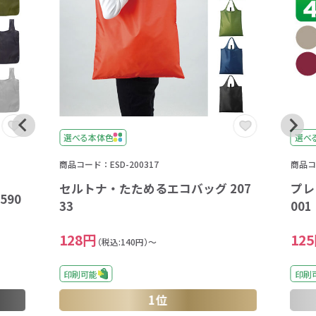
選べる本体色
選べ
商品コード：ESD-200317
商品コ
セルトナ・たためるエコバッグ 207
プレ
590
33
001
128円
12
（税込:140円）～
印刷可能
印刷
1位