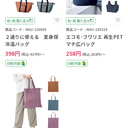
色・柄 取り混ぜ
色・柄 取り混ぜ
商品コード：MAU-220009
商品コード：MAU-230324
２通りに使える 変身保
エコモ･フワリエ 再生PET
冷温バッグ
マチ広バッグ
398円
258円
（税込:437円）～
（税込:283円）～
印刷可能
印刷可能