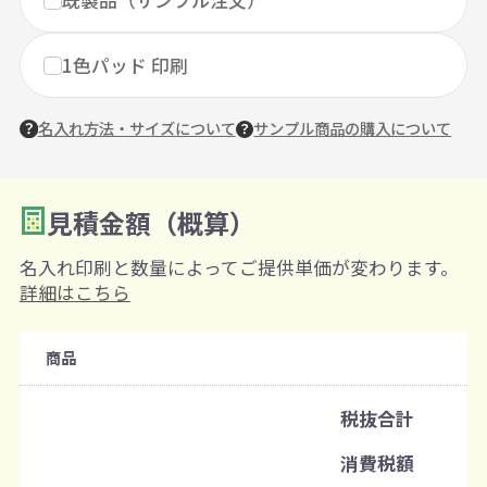
1色パッド 印刷
名入れ方法・サイズについて
サンプル商品の購入について
見積金額（概算）
数量を入力
2
名入れ印刷と数量によってご提供単価が変わります。
購入条件
詳細はこちら
注文可能数
商品
既製品：100個から
名入れあり：100個から
色柄指定：1個から
税抜合計
注文単位
消費税額