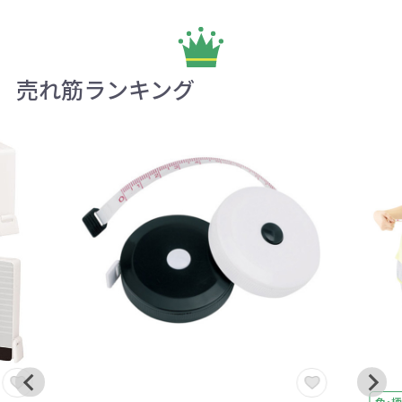
売れ筋ランキング
色・柄