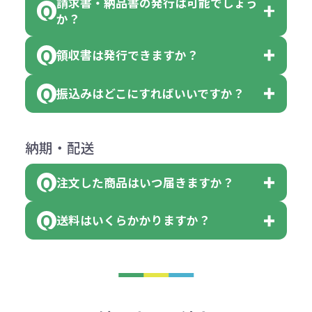
請求書・納品書の発行は可能でしょう
＜1色印刷の場合＞
見積もりサポート
から個別でお問い
っていた場合
か？
個、ブルーを90個、イエローを110
（提供価格（商品代）+名入れ費用
合わせください。
ご連絡後、新しい商品と交換、修理
個 合計300個 と色を指定する事
（印刷代））×枚数+製版代
領収書は発行できますか？
会員様はマイページより各種帳票の
または返金にて対応させていただき
が出来ます。
＜多色印刷（2色以上）の場合＞
ダウンロードが可能です。
ます。
振込みはどこにすればいいですか？
（提供価格（商品代）+名入れ費用
会員様はマイページより各種帳票の
詳しくはこちらはご確認ください。
その際不良品については送料着払い
【色指定の仕方】
（印刷代）×色数）×枚数+製版代
ダウンロードが可能です。
にて一度ご連絡の上、当社にご返却
数量を入力の欄で、ご希望の本体色
下記口座にお願いします。
×色数
納期・配送
詳しくはこちらはご確認ください。
領収書のダウンロード
ください。
に必要な個数を入力ください。
■三菱UFJ銀行
※例えば2色印刷の場合には、名入
（商品の状態により、対応が変わる
注文した商品はいつ届きますか？
※10個単位など購入できる単位が決
小田井支店（おたいしてん）
れ費用が2倍、製版代が2倍必要で
領収書のダウンロード
場合もございます）
まっている場合は、その単位に当て
当座 0204160 株式会社モノベーシ
す。
送料はいくらかかりますか？
※不良商品をご返却いただけない場
はまらない数を入力すると、アラー
既製品の場合、ご入金確認後3営業
ョン
※商品やデザインによっては多色印
合は返品に応じられない場合がござ
トがでます。
日以降、名入れ印刷ありの場合は、
刷が出来ない場合もございます。ご
1回のご注文合計金額が3万円未満(税
います。あらかじめご了承くださ
アラートに従って数を調整してくだ
ご入金確認後約3週間となります。
■ゆうちょ銀行（振替口座）
相談下さい。
抜)の場合、送料をご納品1箇所に付
い。
さい。
但し、商品によって個別に納期を設
口座記号番号 00880-8-189695