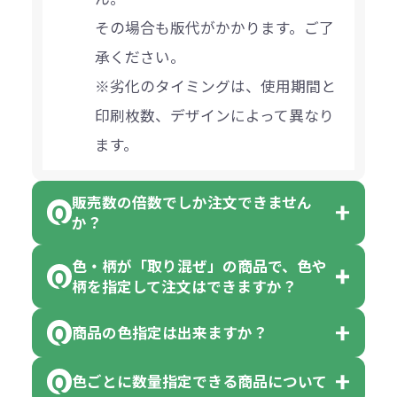
その場合も版代がかかります。ご了
承ください。
※劣化のタイミングは、使用期間と
印刷枚数、デザインによって異なり
ます。
販売数の倍数でしか注文できません
か？
色・柄が「取り混ぜ」の商品で、色や
一部商品（※）を除き、注文可能数
柄を指定して注文はできますか？
以上でしたら、何個でもご注文可能
商品の色指定は出来ますか？
です。
「色・柄 取り混ぜ」のラベルがつい
※10個単位の規制がある商品は、10
ている商品は、色指定不可となって
色ごとに数量指定できる商品について
色指定できる商品もございますが商
個、20個と10個単位でのご注文とな