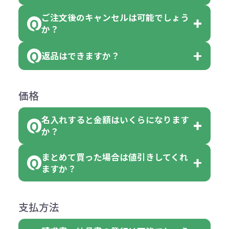
おり、残念ながら指定はできませ
品の詳細に「色・柄 取り混ぜ」のラ
ります。
ご注文後のキャンセルは可能でしょう
ん。
「選べる本体色」のラベルが付いて
か？
ベルや商品画像に「〇色取混ぜ」な
【例】注文可能数が100個の場合
いる商品は、本体色の指定が可能で
どと表記されている商品に付きまし
は、100個以上でしたら、何個でも
返品はできますか？
す。
お客様都合でのキャンセルは、制作
ては色指定が出来ません。
可能です。
商品によって色指定可能な数量が異
過程の進行状況により、お受けでき
例えば4色取混ぜの商品を400個ご注
返品は承っておりません。あらかじ
なります。商品詳細をご確認くださ
価格
ない場合や別途料金が発生する場合
文いただいた場合には4色がそれぞ
めご了承ください。
い。
がございます。
れ等分で100個ずつ入って参ります。
名入れすると金額はいくらになります
ただし下記の場合は承っております
例えば…
ご注文の際は、十分にご確認・ご検
か？
（割り切れない場合は数個単位で前
のでお問合せください。
「セルトナ・ツートンポータブルス
討をお願いいたします。
後する場合もございます）
まとめて買った場合は値引きしてくれ
●初期不良または不良品（破損、故
但し、ロゴなど名入れ印刷をされる
クエアトート」を300個注文した場
名入れありの場合の代金の計算方法
色指定できる商品に付きましては商
ますか？
障）の場合
場合、商品本体の色にあわせて印刷
合
は下記の通りです。
品詳細の購入の所で色が選べるよう
●ご注文商品と違うものが届いた場
色を変えることはできます。（別途
「セルトナ・ツートンポータブルス
になっております。
商品によりますが、お見積もりさせ
支払方法
合
費用）
クエアトート」は10個単位でしたら
計算例：
ていただきます。
●名入れ、オリジナルの内容が異な
色を指定出来るので、ピンクを100