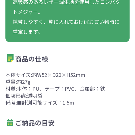
高級感のあるレザー調生地を使用したコンパク
トメジャー。
携帯しやすく、鞄に入れておけばお買い物時に
重宝します。
商品の仕様
本体サイズ:約W52×D20×H52mm
重量:約27g
材質:本体：PU、テープ：PVC、金属部：鉄
個装形態:透明袋
備考:■計測可能サイズ：1.5m
ご納品の目安