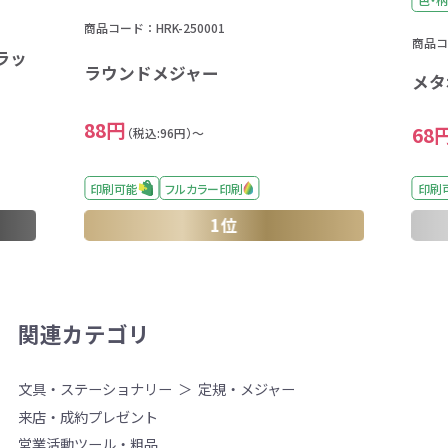
商品コード：HRK-250001
商品コー
ラッ
ラウンドメジャー
メタ
88円
68
（税込:96円）～
印刷
印刷可能
フルカラー印刷
1位
関連カテゴリ
文具・ステーショナリー
定規・メジャー
来店・成約プレゼント
営業活動ツール・粗品