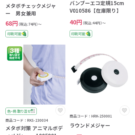
バンブーエコ定規15cm
メタボチェックメジャ
V010586【在庫限り】
ー 男女兼用
40円
68円
（税込:44円）～
（税込:74円）～
印刷可能
印刷可能
色・柄 取り混ぜ
商品コード：HRK-250001
商品コード：RKS-230034
ラウンドメジャー
メタボ対策 アニマルボデ