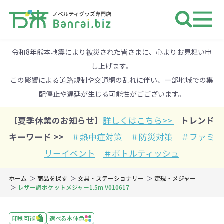
ノベルティ 専門店 万来ドットbiz 
令和8年熊本地震により被災された皆さまに、心よりお見舞い申
し上げます。
この影響による道路規制や交通網の乱れに伴い、一部地域での集
配停止や遅延が生じる可能性がごございます。
【夏季休業のお知らせ】
詳しくはこちら>>
トレンド
キーワード >>
＃熱中症対策
＃防災対策
＃ファミ
リーイベント
＃ボトルティッシュ
ホーム
商品を探す
文具・ステーショナリー
定規・メジャー
レザー調ポケットメジャー1.5m V010617
印刷可能
選べる本体色