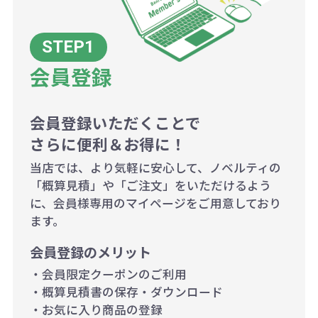
例：200個未満（1式：18,000円）
200個~499個の場合：42円（1個
当たり）
会員登録
500個~999個の場合：35円（1個
当たり）
1,000個以上：28円（1個当た
会員登録いただくことで
さらに便利＆お得に！
り）
当店では、より気軽に安心して、ノベルティの
「概算見積」や「ご注文」をいただけるよう
に、会員様専用のマイページをご用意しており
ます。
会員登録のメリット
・会員限定クーポンのご利用
・概算見積書の保存・ダウンロード
・お気に入り商品の登録