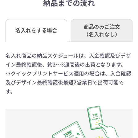
き別途申し受けます。
納品までの流れ
※不良商品は商品到着後7営業日以
定しているものもあります。
口座名 株式会社モノベーション
なお、印刷代はボリュームディスカ
※3万円以上(税抜)のご注文の場合で
内に当社宛に着払いでお送りくださ
（例えば無地ポケットティッシュで
ウント式になっております。
も複数ヶ所への納品の場合、別途送
い。
あれば、午前中までにご注文とご入
※振り込み手数料はお客さま負担と
商品のみご注文
同じ版で多くの数量を印刷すると、1
名入れをする場合
料頂戴する場合がございます。
お問合せ先
（名入れなし）
金いただければ翌日着でお送りする
なりますのでご注意ください。
個当たりの印刷代単価がお安くなり
0120-979-907
ことも可能です）
ます。
詳細はこちらご確認ください。
AM10:00～PM5:00（土・日・祝日を
お急ぎの場合、ご相談ください。最
名入れ商品の納品スケジュールは、入金確認及びデザ
一方、数量が少なく一定数に満たな
配送について
除く平日）
イン最終確認後、約2～3週間後の出荷となります。
大限努力いたします。
い場合は、単価計算ではなく、印刷
※クイックプリントサービス適用の場合は、入金確認
代の基本料金を一式頂戴する場合が
及びデザイン最終確認後最短2営業日で出荷可能で
ございます。
す。
ボリュームディスカウントの計算は
商品や印刷方法によって異なります
ので、予めご了承ください。