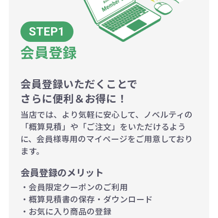
ございます。
ボリュームディスカウントの計算は
商品や印刷方法によって異なります
会員登録
ので、予めご了承ください。
会員登録いただくことで
例：200個未満（1式：18,000円）
さらに便利＆お得に！
200個~499個の場合：42円（1個
当店では、より気軽に安心して、ノベルティの
当たり）
「概算見積」や「ご注文」をいただけるよう
に、会員様専用のマイページをご用意しており
500個~999個の場合：35円（1個
ます。
当たり）
会員登録のメリット
1,000個以上：28円（1個当た
・会員限定クーポンのご利用
り）
・概算見積書の保存・ダウンロード
・お気に入り商品の登録