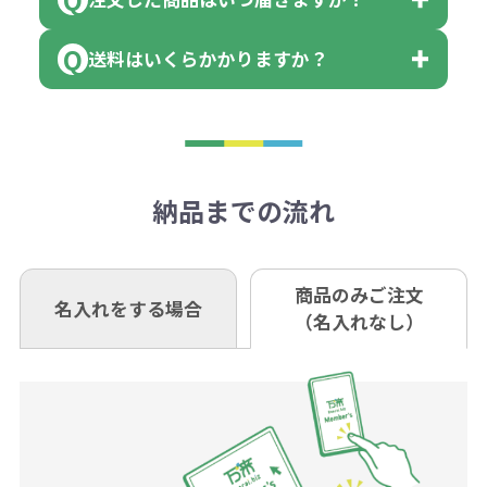
小田井支店（おたいしてん）
れ費用が2倍、製版代が2倍必要で
領収書のダウンロード
場合もございます）
まっている場合は、その単位に当て
当座 0204160 株式会社モノベーシ
す。
送料はいくらかかりますか？
※不良商品をご返却いただけない場
はまらない数を入力すると、アラー
既製品の場合、ご入金確認後3営業
ョン
※商品やデザインによっては多色印
合は返品に応じられない場合がござ
トがでます。
日以降、名入れ印刷ありの場合は、
刷が出来ない場合もございます。ご
1回のご注文合計金額が3万円未満(税
います。あらかじめご了承くださ
アラートに従って数を調整してくだ
ご入金確認後約3週間となります。
■ゆうちょ銀行（振替口座）
相談下さい。
抜)の場合、送料をご納品1箇所に付
い。
さい。
但し、商品によって個別に納期を設
口座記号番号 00880-8-189695
き別途申し受けます。
納品までの流れ
※不良商品は商品到着後7営業日以
定しているものもあります。
口座名 株式会社モノベーション
なお、印刷代はボリュームディスカ
※3万円以上(税抜)のご注文の場合で
内に当社宛に着払いでお送りくださ
（例えば無地ポケットティッシュで
ウント式になっております。
も複数ヶ所への納品の場合、別途送
い。
あれば、午前中までにご注文とご入
※振り込み手数料はお客さま負担と
商品のみご注文
同じ版で多くの数量を印刷すると、1
名入れをする場合
料頂戴する場合がございます。
お問合せ先
（名入れなし）
金いただければ翌日着でお送りする
なりますのでご注意ください。
個当たりの印刷代単価がお安くなり
0120-979-907
ことも可能です）
ます。
詳細はこちらご確認ください。
AM10:00～PM5:00（土・日・祝日を
お急ぎの場合、ご相談ください。最
一方、数量が少なく一定数に満たな
配送について
除く平日）
大限努力いたします。
い場合は、単価計算ではなく、印刷
代の基本料金を一式頂戴する場合が