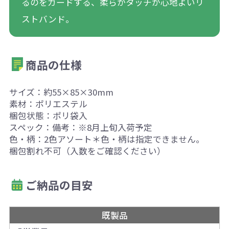
るのをガードする、柔らかタッチが心地よいリ
ストバンド。
商品の仕様
サイズ：約55×85×30mm
素材：ポリエステル
梱包状態：ポリ袋入
スペック：備考：※8月上旬入荷予定
色・柄：2色アソート＊色・柄は指定できません。
梱包割れ不可（入数をご確認ください）
ご納品の目安
既製品