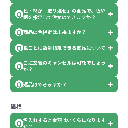
色・柄が「取り混ぜ」の商品で、色や
一部商品（※）を除き、注文可能数
柄を指定して注文はできますか？
以上でしたら、何個でもご注文可能
商品の色指定は出来ますか？
です。
「色・柄 取り混ぜ」のラベルがつい
※10個単位の規制がある商品は、10
ている商品は、色指定不可となって
色ごとに数量指定できる商品について
色指定できる商品もございますが商
個、20個と10個単位でのご注文とな
おり、残念ながら指定はできませ
品の詳細に「色・柄 取り混ぜ」のラ
ります。
ご注文後のキャンセルは可能でしょう
ん。
「選べる本体色」のラベルが付いて
か？
ベルや商品画像に「〇色取混ぜ」な
【例】注文可能数が100個の場合
いる商品は、本体色の指定が可能で
どと表記されている商品に付きまし
は、100個以上でしたら、何個でも
返品はできますか？
す。
お客様都合でのキャンセルは、制作
ては色指定が出来ません。
可能です。
商品によって色指定可能な数量が異
過程の進行状況により、お受けでき
例えば4色取混ぜの商品を400個ご注
返品は承っておりません。あらかじ
なります。商品詳細をご確認くださ
価格
ない場合や別途料金が発生する場合
文いただいた場合には4色がそれぞ
めご了承ください。
い。
がございます。
れ等分で100個ずつ入って参ります。
名入れすると金額はいくらになります
ただし下記の場合は承っております
例えば…
ご注文の際は、十分にご確認・ご検
か？
（割り切れない場合は数個単位で前