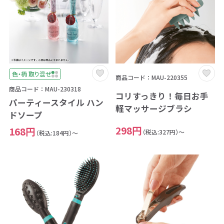
色・柄 取り混ぜ
商品コード：MAU-220355
商品コード：MAU-230318
コリすっきり！毎日お手
パーティースタイル ハン
軽マッサージブラシ
ドソープ
298円
168円
（税込:327円）～
（税込:184円）～