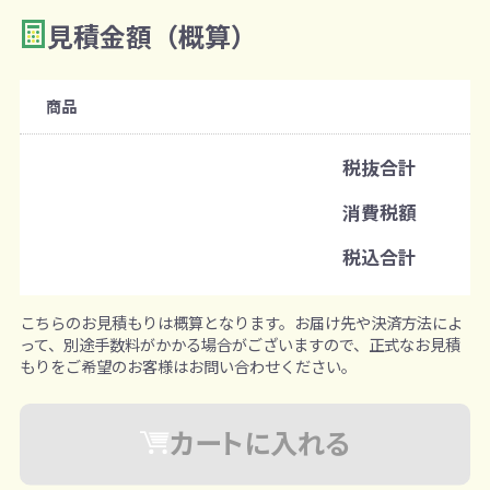
見積金額（概算）
数量を入力
2
購入条件
商品
注文可能数
税抜合計
既製品：200個から
消費税額
注文単位
税込合計
200個ずつ追加可能
※既製品サンプルは各色3個まで
こちらのお見積もりは概算となります。お届け先や決済方法によ
って、別途手数料がかかる場合がございますので、正式なお見積
もりをご希望のお客様はお問い合わせください。
カートに入れる