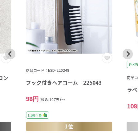
色・柄
商品コード：ESD-220248
コン
商品コー
フック付きヘアコーム 225043
ラベ
98円
（税込:107円）～
10
印刷可能
1位