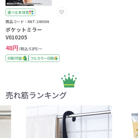
選べる本体色
商品コード：KNT-240006
ポケットミラー
V010205
48円
（税込:52円）～
印刷可能
フルカラー印刷
売れ筋ランキング