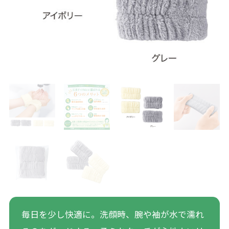
毎日を少し快適に。洗顔時、腕や袖が水で濡れ