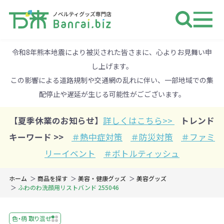
ノベルティ 専門店 万来ドットbiz 
令和8年熊本地震により被災された皆さまに、心よりお見舞い申
し上げます。
この影響による道路規制や交通網の乱れに伴い、一部地域での集
配停止や遅延が生じる可能性がごございます。
【夏季休業のお知らせ】
詳しくはこちら>>
トレンド
キーワード >>
＃熱中症対策
＃防災対策
＃ファミ
リーイベント
＃ボトルティッシュ
ホーム
商品を探す
美容・健康グッズ
美容グッズ
ふわのわ洗顔用リストバンド 255046
色・柄 取り混ぜ