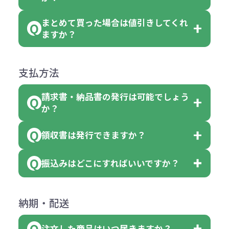
のでお問合せください。
「セルトナ・ツートンポータブルス
討をお願いいたします。
後する場合もございます）
まとめて買った場合は値引きしてくれ
●初期不良または不良品（破損、故
但し、ロゴなど名入れ印刷をされる
クエアトート」を300個注文した場
名入れありの場合の代金の計算方法
色指定できる商品に付きましては商
ますか？
障）の場合
場合、商品本体の色にあわせて印刷
合
は下記の通りです。
品詳細の購入の所で色が選べるよう
●ご注文商品と違うものが届いた場
色を変えることはできます。（別途
「セルトナ・ツートンポータブルス
になっております。
商品によりますが、お見積もりさせ
支払方法
合
費用）
クエアトート」は10個単位でしたら
計算例：
ていただきます。
●名入れ、オリジナルの内容が異な
色を指定出来るので、ピンクを100
請求書・納品書の発行は可能でしょう
＜1色印刷の場合＞
見積もりサポート
から個別でお問い
っていた場合
か？
個、ブルーを90個、イエローを110
（提供価格（商品代）+名入れ費用
合わせください。
ご連絡後、新しい商品と交換、修理
個 合計300個 と色を指定する事
（印刷代））×枚数+製版代
領収書は発行できますか？
会員様はマイページより各種帳票の
または返金にて対応させていただき
が出来ます。
＜多色印刷（2色以上）の場合＞
ダウンロードが可能です。
ます。
振込みはどこにすればいいですか？
（提供価格（商品代）+名入れ費用
会員様はマイページより各種帳票の
詳しくはこちらはご確認ください。
その際不良品については送料着払い
【色指定の仕方】
（印刷代）×色数）×枚数+製版代
ダウンロードが可能です。
にて一度ご連絡の上、当社にご返却
数量を入力の欄で、ご希望の本体色
下記口座にお願いします。
×色数
納期・配送
詳しくはこちらはご確認ください。
領収書のダウンロード
ください。
に必要な個数を入力ください。
■三菱UFJ銀行
※例えば2色印刷の場合には、名入
（商品の状態により、対応が変わる
注文した商品はいつ届きますか？
※10個単位など購入できる単位が決