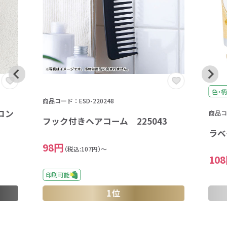
色・柄
商品コード：ESD-220248
コン
商品コー
フック付きヘアコーム 225043
ラベ
98円
（税込:107円）～
10
印刷可能
1位