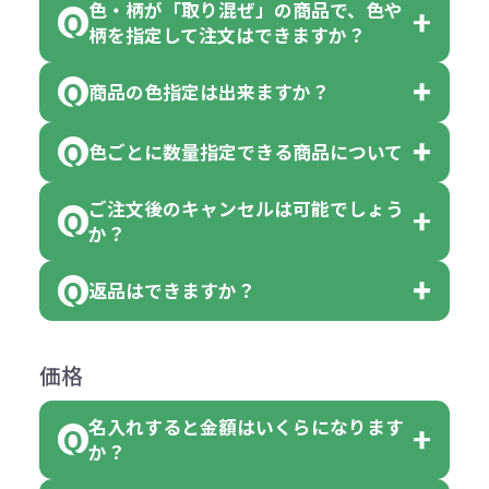
色・柄が「取り混ぜ」の商品で、色や
一部商品（※）を除き、注文可能数
柄を指定して注文はできますか？
以上でしたら、何個でもご注文可能
商品の色指定は出来ますか？
です。
「色・柄 取り混ぜ」のラベルがつい
※10個単位の規制がある商品は、10
ている商品は、色指定不可となって
色ごとに数量指定できる商品について
色指定できる商品もございますが商
個、20個と10個単位でのご注文とな
おり、残念ながら指定はできませ
品の詳細に「色・柄 取り混ぜ」のラ
ります。
ご注文後のキャンセルは可能でしょう
ん。
「選べる本体色」のラベルが付いて
か？
ベルや商品画像に「〇色取混ぜ」な
【例】注文可能数が100個の場合
いる商品は、本体色の指定が可能で
どと表記されている商品に付きまし
は、100個以上でしたら、何個でも
返品はできますか？
す。
お客様都合でのキャンセルは、制作
ては色指定が出来ません。
可能です。
商品によって色指定可能な数量が異
過程の進行状況により、お受けでき
例えば4色取混ぜの商品を400個ご注
返品は承っておりません。あらかじ
なります。商品詳細をご確認くださ
価格
ない場合や別途料金が発生する場合
文いただいた場合には4色がそれぞ
めご了承ください。
い。
がございます。
れ等分で100個ずつ入って参ります。
名入れすると金額はいくらになります
ただし下記の場合は承っております
例えば…
ご注文の際は、十分にご確認・ご検
か？
（割り切れない場合は数個単位で前
のでお問合せください。
「セルトナ・ツートンポータブルス
討をお願いいたします。