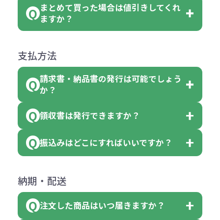
後する場合もございます）
まとめて買った場合は値引きしてくれ
●初期不良または不良品（破損、故
但し、ロゴなど名入れ印刷をされる
クエアトート」を300個注文した場
名入れありの場合の代金の計算方法
色指定できる商品に付きましては商
ますか？
障）の場合
場合、商品本体の色にあわせて印刷
合
は下記の通りです。
品詳細の購入の所で色が選べるよう
●ご注文商品と違うものが届いた場
色を変えることはできます。（別途
「セルトナ・ツートンポータブルス
になっております。
商品によりますが、お見積もりさせ
支払方法
合
費用）
クエアトート」は10個単位でしたら
計算例：
ていただきます。
●名入れ、オリジナルの内容が異な
色を指定出来るので、ピンクを100
請求書・納品書の発行は可能でしょう
＜1色印刷の場合＞
見積もりサポート
から個別でお問い
っていた場合
か？
個、ブルーを90個、イエローを110
（提供価格（商品代）+名入れ費用
合わせください。
ご連絡後、新しい商品と交換、修理
個 合計300個 と色を指定する事
（印刷代））×枚数+製版代
領収書は発行できますか？
会員様はマイページより各種帳票の
または返金にて対応させていただき
が出来ます。
＜多色印刷（2色以上）の場合＞
ダウンロードが可能です。
ます。
振込みはどこにすればいいですか？
（提供価格（商品代）+名入れ費用
会員様はマイページより各種帳票の
詳しくはこちらはご確認ください。
その際不良品については送料着払い
【色指定の仕方】
（印刷代）×色数）×枚数+製版代
ダウンロードが可能です。
にて一度ご連絡の上、当社にご返却
数量を入力の欄で、ご希望の本体色
下記口座にお願いします。
×色数
納期・配送
詳しくはこちらはご確認ください。
領収書のダウンロード
ください。
に必要な個数を入力ください。
■三菱UFJ銀行
※例えば2色印刷の場合には、名入
（商品の状態により、対応が変わる
注文した商品はいつ届きますか？
※10個単位など購入できる単位が決
小田井支店（おたいしてん）
れ費用が2倍、製版代が2倍必要で
領収書のダウンロード
場合もございます）