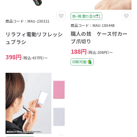
色・柄 取り混ぜ
商品コード：MAU-230321
商品コード：MAU-180448
職人の技 ケース付カー
リラフィ電動リフレッシ
ブ爪切り
ュブラシ
188円
（税込:206円）～
398円
（税込:437円）～
印刷可能