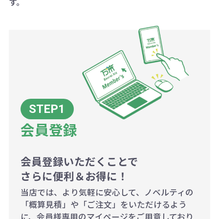
す。
ボリュームディスカウントの計算は
商品や印刷方法によって異なります
ので、予めご了承ください。
例：200個未満（1式：18,000円）
200個~499個の場合：42円（1個
当たり）
会員登録
500個~999個の場合：35円（1個
当たり）
1,000個以上：28円（1個当た
会員登録いただくことで
さらに便利＆お得に！
り）
当店では、より気軽に安心して、ノベルティの
「概算見積」や「ご注文」をいただけるよう
に、会員様専用のマイページをご用意しており