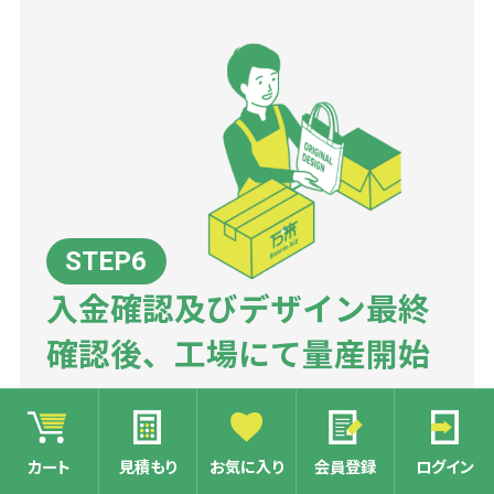
入金確認及びデザイン最終
確認後、工場にて量産開始
名入れのデザイン確認で、最終OKをいただきま
したら、工場にて量産を開始いたします。
カート
見積もり
お気に入り
会員登録
ログイン
銀行振込の方は、入金確認後、商品の量産に入