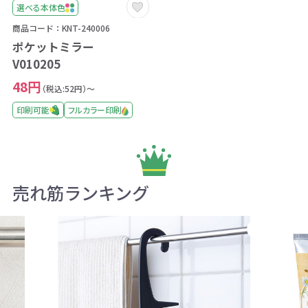
選べる本体色
商品コード：KNT-240006
ポケットミラー
V010205
48円
（税込:52円）～
印刷可能
フルカラー印刷
売れ筋ランキング