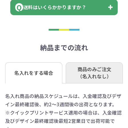
まっている場合は、その単位に当て
当座 0204160 株式会社モノベーシ
す。
送料はいくらかかりますか？
※不良商品をご返却いただけない場
はまらない数を入力すると、アラー
既製品の場合、ご入金確認後3営業
ョン
※商品やデザインによっては多色印
合は返品に応じられない場合がござ
トがでます。
日以降、名入れ印刷ありの場合は、
刷が出来ない場合もございます。ご
1回のご注文合計金額が3万円未満(税
います。あらかじめご了承くださ
アラートに従って数を調整してくだ
ご入金確認後約3週間となります。
■ゆうちょ銀行（振替口座）
相談下さい。
抜)の場合、送料をご納品1箇所に付
い。
さい。
但し、商品によって個別に納期を設
口座記号番号 00880-8-189695
き別途申し受けます。
納品までの流れ
※不良商品は商品到着後7営業日以
定しているものもあります。
口座名 株式会社モノベーション
なお、印刷代はボリュームディスカ
※3万円以上(税抜)のご注文の場合で
内に当社宛に着払いでお送りくださ
（例えば無地ポケットティッシュで
ウント式になっております。
も複数ヶ所への納品の場合、別途送
い。
あれば、午前中までにご注文とご入
※振り込み手数料はお客さま負担と
商品のみご注文
同じ版で多くの数量を印刷すると、1
名入れをする場合
料頂戴する場合がございます。
お問合せ先
（名入れなし）
金いただければ翌日着でお送りする
なりますのでご注意ください。
個当たりの印刷代単価がお安くなり
0120-979-907
ことも可能です）
ます。
詳細はこちらご確認ください。
AM10:00～PM5:00（土・日・祝日を
お急ぎの場合、ご相談ください。最
名入れ商品の納品スケジュールは、入金確認及びデザ
一方、数量が少なく一定数に満たな
配送について
除く平日）
イン最終確認後、約2～3週間後の出荷となります。
大限努力いたします。
い場合は、単価計算ではなく、印刷
※クイックプリントサービス適用の場合は、入金確認
代の基本料金を一式頂戴する場合が
及びデザイン最終確認後最短2営業日で出荷可能で
ございます。