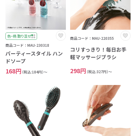
色・柄 取り混ぜ
商品コード：MAU-220355
商品コード：MAU-230318
コリすっきり！毎日お手
パーティースタイル ハン
軽マッサージブラシ
ドソープ
298円
168円
（税込:327円）～
（税込:184円）～