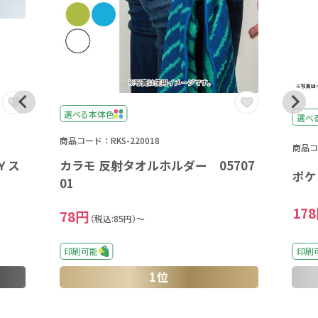
選べる本体色
選べ
商品コード：RKS-220018
商品コー
Ｙス
カラモ 反射タオルホルダー 05707
ポケ
01
17
78円
（税込:85円）～
印刷可能
印刷
1位