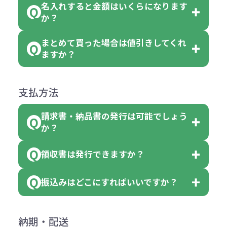
れ等分で100個ずつ入って参ります。
名入れすると金額はいくらになります
ただし下記の場合は承っております
例えば…
ご注文の際は、十分にご確認・ご検
か？
（割り切れない場合は数個単位で前
のでお問合せください。
「セルトナ・ツートンポータブルス
討をお願いいたします。
後する場合もございます）
まとめて買った場合は値引きしてくれ
●初期不良または不良品（破損、故
但し、ロゴなど名入れ印刷をされる
クエアトート」を300個注文した場
名入れありの場合の代金の計算方法
色指定できる商品に付きましては商
ますか？
障）の場合
場合、商品本体の色にあわせて印刷
合
は下記の通りです。
品詳細の購入の所で色が選べるよう
●ご注文商品と違うものが届いた場
色を変えることはできます。（別途
「セルトナ・ツートンポータブルス
になっております。
商品によりますが、お見積もりさせ
支払方法
合
費用）
クエアトート」は10個単位でしたら
計算例：
ていただきます。
●名入れ、オリジナルの内容が異な
色を指定出来るので、ピンクを100
請求書・納品書の発行は可能でしょう
＜1色印刷の場合＞
見積もりサポート
から個別でお問い
っていた場合
か？
個、ブルーを90個、イエローを110
（提供価格（商品代）+名入れ費用
合わせください。
ご連絡後、新しい商品と交換、修理
個 合計300個 と色を指定する事
（印刷代））×枚数+製版代
領収書は発行できますか？
会員様はマイページより各種帳票の
または返金にて対応させていただき
が出来ます。
＜多色印刷（2色以上）の場合＞
ダウンロードが可能です。
ます。
振込みはどこにすればいいですか？
（提供価格（商品代）+名入れ費用
会員様はマイページより各種帳票の
詳しくはこちらはご確認ください。
その際不良品については送料着払い
【色指定の仕方】
（印刷代）×色数）×枚数+製版代
ダウンロードが可能です。
にて一度ご連絡の上、当社にご返却
数量を入力の欄で、ご希望の本体色
下記口座にお願いします。
×色数
納期・配送
詳しくはこちらはご確認ください。