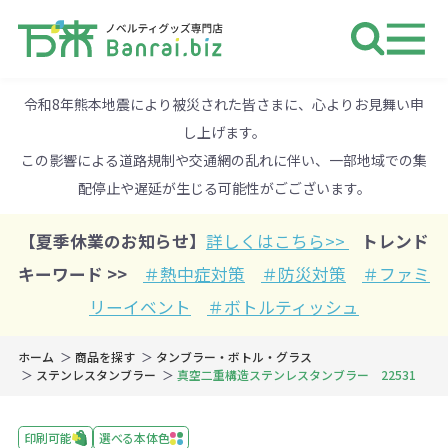
ノベルティ 専門店 万来ドットbiz 
令和8年熊本地震により被災された皆さまに、心よりお見舞い申
し上げます。
この影響による道路規制や交通網の乱れに伴い、一部地域での集
配停止や遅延が生じる可能性がごございます。
【夏季休業のお知らせ】
詳しくはこちら>>
トレンド
キーワード >>
＃熱中症対策
＃防災対策
＃ファミ
リーイベント
＃ボトルティッシュ
ホーム
商品を探す
タンブラー・ボトル・グラス
ステンレスタンブラー
真空二重構造ステンレスタンブラー 22531
印刷可能
選べる本体色