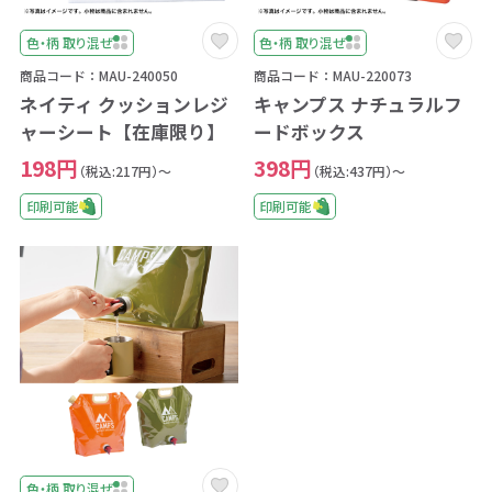
色・柄 取り混ぜ
色・柄 取り混ぜ
商品コード：MAU-240050
商品コード：MAU-220073
ネイティ クッションレジ
キャンプス ナチュラルフ
ャーシート【在庫限り】
ードボックス
198円
398円
（税込:217円）～
（税込:437円）～
印刷可能
印刷可能
色・柄 取り混ぜ