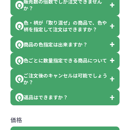
販売数の倍数でしか注文できません
か？
色・柄が「取り混ぜ」の商品で、色や
一部商品（※）を除き、注文可能数
柄を指定して注文はできますか？
以上でしたら、何個でもご注文可能
商品の色指定は出来ますか？
です。
「色・柄 取り混ぜ」のラベルがつい
※10個単位の規制がある商品は、10
ている商品は、色指定不可となって
色ごとに数量指定できる商品について
色指定できる商品もございますが商
個、20個と10個単位でのご注文とな
おり、残念ながら指定はできませ
品の詳細に「色・柄 取り混ぜ」のラ
ります。
ご注文後のキャンセルは可能でしょう
ん。
「選べる本体色」のラベルが付いて
か？
ベルや商品画像に「〇色取混ぜ」な
【例】注文可能数が100個の場合
いる商品は、本体色の指定が可能で
どと表記されている商品に付きまし
は、100個以上でしたら、何個でも
返品はできますか？
す。
お客様都合でのキャンセルは、制作
ては色指定が出来ません。
可能です。
商品によって色指定可能な数量が異
過程の進行状況により、お受けでき
例えば4色取混ぜの商品を400個ご注
返品は承っておりません。あらかじ
なります。商品詳細をご確認くださ
価格
ない場合や別途料金が発生する場合
文いただいた場合には4色がそれぞ
めご了承ください。
い。
がございます。