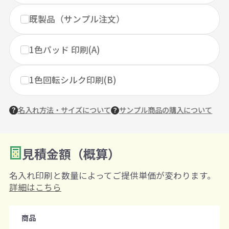
既製品（サンプル注文）
1色パッド 印刷(A)
1色回転シルク印刷(B)
名入れ方法・サイズについて
サンプル商品の購入について
見積金額（概算）
数量を入力
2
名入れ印刷と数量によってご提供単価が変わります。
購入条件
詳細はこちら
注文可能数
商品
既製品：50個から