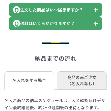
領収書のダウンロード
ください。
に必要な個数を入力ください。
■三菱UFJ銀行
※例えば2色印刷の場合には、名入
（商品の状態により、対応が変わる
注文した商品はいつ届きますか？
※10個単位など購入できる単位が決
小田井支店（おたいしてん）
れ費用が2倍、製版代が2倍必要で
領収書のダウンロード
場合もございます）
まっている場合は、その単位に当て
当座 0204160 株式会社モノベーシ
す。
送料はいくらかかりますか？
※不良商品をご返却いただけない場
はまらない数を入力すると、アラー
既製品の場合、ご入金確認後3営業
ョン
※商品やデザインによっては多色印
合は返品に応じられない場合がござ
トがでます。
日以降、名入れ印刷ありの場合は、
刷が出来ない場合もございます。ご
1回のご注文合計金額が3万円未満(税
います。あらかじめご了承くださ
アラートに従って数を調整してくだ
ご入金確認後約3週間となります。
■ゆうちょ銀行（振替口座）
相談下さい。
抜)の場合、送料をご納品1箇所に付
い。
さい。
但し、商品によって個別に納期を設
口座記号番号 00880-8-189695
き別途申し受けます。
納品までの流れ
※不良商品は商品到着後7営業日以
定しているものもあります。
口座名 株式会社モノベーション
なお、印刷代はボリュームディスカ
※3万円以上(税抜)のご注文の場合で
内に当社宛に着払いでお送りくださ
（例えば無地ポケットティッシュで
ウント式になっております。
も複数ヶ所への納品の場合、別途送
い。
あれば、午前中までにご注文とご入
※振り込み手数料はお客さま負担と
商品のみご注文
同じ版で多くの数量を印刷すると、1
名入れをする場合
料頂戴する場合がございます。
お問合せ先
（名入れなし）
金いただければ翌日着でお送りする
なりますのでご注意ください。
個当たりの印刷代単価がお安くなり
0120-979-907
ことも可能です）
ます。
詳細はこちらご確認ください。
AM10:00～PM5:00（土・日・祝日を
お急ぎの場合、ご相談ください。最
名入れ商品の納品スケジュールは、入金確認及びデザ
一方、数量が少なく一定数に満たな
配送について
除く平日）
イン最終確認後、約2～3週間後の出荷となります。
大限努力いたします。
い場合は、単価計算ではなく、印刷