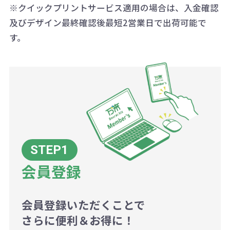
※クイックプリントサービス適用の場合は、入金確認
代の基本料金を一式頂戴する場合が
及びデザイン最終確認後最短2営業日で出荷可能で
ございます。
す。
ボリュームディスカウントの計算は
商品や印刷方法によって異なります
ので、予めご了承ください。
例：200個未満（1式：18,000円）
200個~499個の場合：42円（1個
当たり）
会員登録
500個~999個の場合：35円（1個
当たり）
1,000個以上：28円（1個当た
会員登録いただくことで
さらに便利＆お得に！
り）