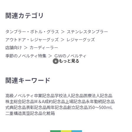
関連カテゴリ
タンブラー・ボトル・グラス
ステンレスタンブラー
アウトドア・レジャーグッズ
レジャーグッズ
店舗向け
カーディーラー
季節のノベルティ特集
ＧＷのノベルティ
もっと見る
関連キーワード
高級ノベルティ
卒業記念品
学校法人記念品
医療法人記念品
株主総会記念品
M＆A成約記念品
上場記念品
永年勤続記念品
式典記念品
表彰記念品
周年記念品
創立記念品
350～500mL
二重構造
真空
記念品
化粧箱