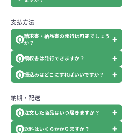
障）の場合
場合、商品本体の色にあわせて印刷
合
は下記の通りです。
品詳細の購入の所で色が選べるよう
●ご注文商品と違うものが届いた場
色を変えることはできます。（別途
「セルトナ・ツートンポータブルス
になっております。
商品によりますが、お見積もりさせ
支払方法
合
費用）
クエアトート」は10個単位でしたら
計算例：
ていただきます。
●名入れ、オリジナルの内容が異な
色を指定出来るので、ピンクを100
請求書・納品書の発行は可能でしょう
＜1色印刷の場合＞
見積もりサポート
から個別でお問い
っていた場合
か？
個、ブルーを90個、イエローを110
（提供価格（商品代）+名入れ費用
合わせください。
ご連絡後、新しい商品と交換、修理
個 合計300個 と色を指定する事
（印刷代））×枚数+製版代
領収書は発行できますか？
会員様はマイページより各種帳票の
または返金にて対応させていただき
が出来ます。
＜多色印刷（2色以上）の場合＞
ダウンロードが可能です。
ます。
振込みはどこにすればいいですか？
（提供価格（商品代）+名入れ費用
会員様はマイページより各種帳票の
詳しくはこちらはご確認ください。
その際不良品については送料着払い
【色指定の仕方】
（印刷代）×色数）×枚数+製版代
ダウンロードが可能です。
にて一度ご連絡の上、当社にご返却
数量を入力の欄で、ご希望の本体色
下記口座にお願いします。
×色数
納期・配送
詳しくはこちらはご確認ください。
領収書のダウンロード
ください。
に必要な個数を入力ください。
■三菱UFJ銀行
※例えば2色印刷の場合には、名入
（商品の状態により、対応が変わる
注文した商品はいつ届きますか？
※10個単位など購入できる単位が決
小田井支店（おたいしてん）
れ費用が2倍、製版代が2倍必要で
領収書のダウンロード
場合もございます）
まっている場合は、その単位に当て
当座 0204160 株式会社モノベーシ
す。
送料はいくらかかりますか？
※不良商品をご返却いただけない場
はまらない数を入力すると、アラー
既製品の場合、ご入金確認後3営業