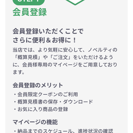
商品や印刷方法によって異なります
会員登録
ので、予めご了承ください。
会員登録いただくことで
例：200個未満（1式：18,000円）
さらに便利＆お得に！
200個~499個の場合：42円（1個
当店では、より気軽に安心して、ノベルティの
当たり）
「概算見積」や「ご注文」をいただけるよう
に、会員様専用のマイページをご用意しており
500個~999個の場合：35円（1個
ます。
当たり）
会員登録のメリット
1,000個以上：28円（1個当た
・会員限定クーポンのご利用
り）
・概算見積書の保存・ダウンロード
・お気に入り商品の登録
マイページの機能
・納品までのスケジュール、進捗状況の確認