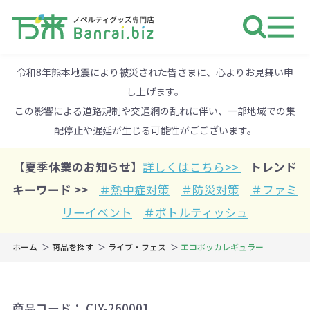
ノベルティ 専門店 万来ドットbiz 
令和8年熊本地震により被災された皆さまに、心よりお見舞い申
し上げます。
この影響による道路規制や交通網の乱れに伴い、一部地域での集
配停止や遅延が生じる可能性がごございます。
【夏季休業のお知らせ】
詳しくはこちら>>
トレンド
キーワード >>
＃熱中症対策
＃防災対策
＃ファミ
リーイベント
＃ボトルティッシュ
ホーム
商品を探す
ライブ・フェス
エコポッカレギュラー
商品コード：
CIY-260001