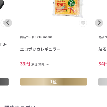
商品コード：CIY-260001
商品コー
D-
エコポッカレギュラー
貼る
33円
34
（税込:36円）～
1位