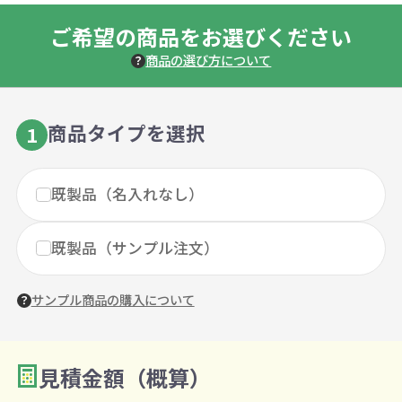
ご希望の商品をお選びください
商品の選び方について
商品タイプを選択
1
既製品（名入れなし）
既製品（サンプル注文）
サンプル商品の購入について
見積金額（概算）
数量を入力
2