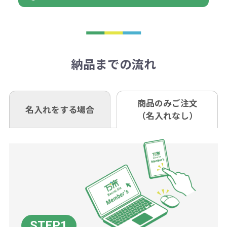
ョン
※商品やデザインによっては多色印
合は返品に応じられない場合がござ
トがでます。
日以降、名入れ印刷ありの場合は、
刷が出来ない場合もございます。ご
1回のご注文合計金額が3万円未満(税
います。あらかじめご了承くださ
アラートに従って数を調整してくだ
ご入金確認後約3週間となります。
■ゆうちょ銀行（振替口座）
相談下さい。
抜)の場合、送料をご納品1箇所に付
い。
さい。
但し、商品によって個別に納期を設
口座記号番号 00880-8-189695
き別途申し受けます。
納品までの流れ
※不良商品は商品到着後7営業日以
定しているものもあります。
口座名 株式会社モノベーション
なお、印刷代はボリュームディスカ
※3万円以上(税抜)のご注文の場合で
内に当社宛に着払いでお送りくださ
（例えば無地ポケットティッシュで
ウント式になっております。
も複数ヶ所への納品の場合、別途送
い。
あれば、午前中までにご注文とご入
※振り込み手数料はお客さま負担と
商品のみご注文
同じ版で多くの数量を印刷すると、1
名入れをする場合
料頂戴する場合がございます。
お問合せ先
（名入れなし）
金いただければ翌日着でお送りする
なりますのでご注意ください。
個当たりの印刷代単価がお安くなり
0120-979-907
ことも可能です）
ます。
詳細はこちらご確認ください。
AM10:00～PM5:00（土・日・祝日を
お急ぎの場合、ご相談ください。最
一方、数量が少なく一定数に満たな
配送について
除く平日）
大限努力いたします。
い場合は、単価計算ではなく、印刷
代の基本料金を一式頂戴する場合が
ございます。
ボリュームディスカウントの計算は