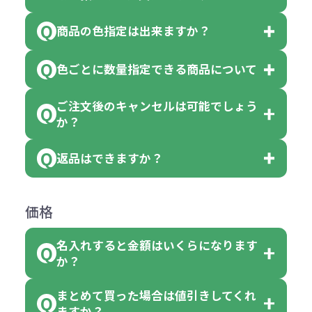
以上でしたら、何個でもご注文可能
商品の色指定は出来ますか？
です。
「色・柄 取り混ぜ」のラベルがつい
※10個単位の規制がある商品は、10
ている商品は、色指定不可となって
色ごとに数量指定できる商品について
色指定できる商品もございますが商
個、20個と10個単位でのご注文とな
おり、残念ながら指定はできませ
品の詳細に「色・柄 取り混ぜ」のラ
ります。
ご注文後のキャンセルは可能でしょう
ん。
「選べる本体色」のラベルが付いて
か？
ベルや商品画像に「〇色取混ぜ」な
【例】注文可能数が100個の場合
いる商品は、本体色の指定が可能で
どと表記されている商品に付きまし
は、100個以上でしたら、何個でも
返品はできますか？
す。
お客様都合でのキャンセルは、制作
ては色指定が出来ません。
可能です。
商品によって色指定可能な数量が異
過程の進行状況により、お受けでき
例えば4色取混ぜの商品を400個ご注
返品は承っておりません。あらかじ
なります。商品詳細をご確認くださ
価格
ない場合や別途料金が発生する場合
文いただいた場合には4色がそれぞ
めご了承ください。
い。
がございます。
れ等分で100個ずつ入って参ります。
名入れすると金額はいくらになります
ただし下記の場合は承っております
例えば…
ご注文の際は、十分にご確認・ご検
か？
（割り切れない場合は数個単位で前
のでお問合せください。
「セルトナ・ツートンポータブルス
討をお願いいたします。
後する場合もございます）
まとめて買った場合は値引きしてくれ
●初期不良または不良品（破損、故
但し、ロゴなど名入れ印刷をされる
クエアトート」を300個注文した場
名入れありの場合の代金の計算方法
色指定できる商品に付きましては商
ますか？