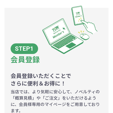
商品や印刷方法によって異なります
ので、予めご了承ください。
例：200個未満（1式：18,000円）
200個~499個の場合：42円（1個
当たり）
会員登録
500個~999個の場合：35円（1個
当たり）
1,000個以上：28円（1個当た
会員登録いただくことで
さらに便利＆お得に！
り）
当店では、より気軽に安心して、ノベルティの
「概算見積」や「ご注文」をいただけるよう
に、会員様専用のマイページをご用意しており
ます。