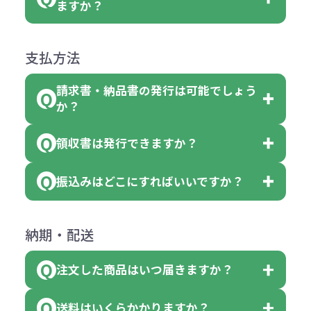
名入れありの場合の代金の計算方法
色指定できる商品に付きましては商
ますか？
障）の場合
場合、商品本体の色にあわせて印刷
合
は下記の通りです。
品詳細の購入の所で色が選べるよう
●ご注文商品と違うものが届いた場
色を変えることはできます。（別途
「セルトナ・ツートンポータブルス
になっております。
商品によりますが、お見積もりさせ
支払方法
合
費用）
クエアトート」は10個単位でしたら
計算例：
ていただきます。
●名入れ、オリジナルの内容が異な
色を指定出来るので、ピンクを100
請求書・納品書の発行は可能でしょう
＜1色印刷の場合＞
見積もりサポート
から個別でお問い
っていた場合
か？
個、ブルーを90個、イエローを110
（提供価格（商品代）+名入れ費用
合わせください。
ご連絡後、新しい商品と交換、修理
個 合計300個 と色を指定する事
（印刷代））×枚数+製版代
領収書は発行できますか？
会員様はマイページより各種帳票の
または返金にて対応させていただき
が出来ます。
＜多色印刷（2色以上）の場合＞
ダウンロードが可能です。
ます。
振込みはどこにすればいいですか？
（提供価格（商品代）+名入れ費用
会員様はマイページより各種帳票の
詳しくはこちらはご確認ください。
その際不良品については送料着払い
【色指定の仕方】
（印刷代）×色数）×枚数+製版代
ダウンロードが可能です。
にて一度ご連絡の上、当社にご返却
数量を入力の欄で、ご希望の本体色
下記口座にお願いします。
×色数
納期・配送
詳しくはこちらはご確認ください。
領収書のダウンロード
ください。
に必要な個数を入力ください。
■三菱UFJ銀行
※例えば2色印刷の場合には、名入
（商品の状態により、対応が変わる
注文した商品はいつ届きますか？
※10個単位など購入できる単位が決
小田井支店（おたいしてん）
れ費用が2倍、製版代が2倍必要で
領収書のダウンロード
場合もございます）
まっている場合は、その単位に当て
当座 0204160 株式会社モノベーシ
す。
送料はいくらかかりますか？