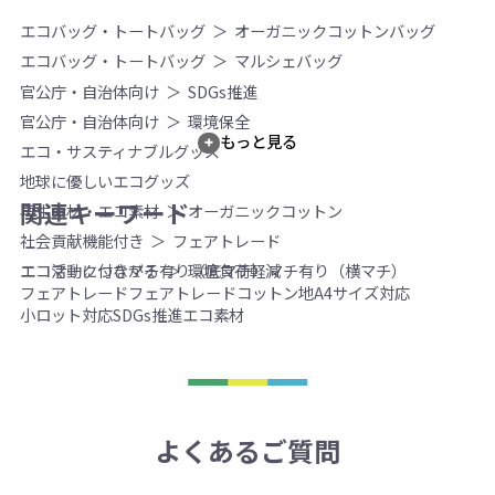
エコバッグ・トートバッグ
オーガニックコットンバッグ
エコバッグ・トートバッグ
マルシェバッグ
官公庁・自治体向け
SDGs推進
官公庁・自治体向け
環境保全
もっと見る
エコ・サスティナブルグッズ
地球に優しいエコグッズ
関連キーワード
再生素材・エコ素材
オーガニックコットン
社会貢献機能付き
フェアトレード
エコマーク付き
マチ有り（底マチ）
マチ有り（横マチ）
エコ活動につながる
環境負荷軽減
フェアトレード
フェアトレードコットン地
A4サイズ対応
小ロット対応
SDGs推進
エコ素材
よくあるご質問