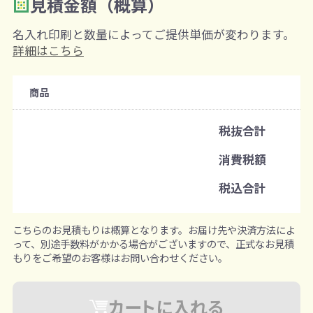
見積金額（概算）
数量を入力
2
名入れ印刷と数量によってご提供単価が変わります。
購入条件
詳細はこちら
注文可能数
商品
既製品：100個から
名入れあり：100個から
税抜合計
注文単位
消費税額
1個ずつ追加可能
※既製品サンプルは各色3個まで
税込合計
こちらのお見積もりは概算となります。お届け先や決済方法によ
って、別途手数料がかかる場合がございますので、正式なお見積
もりをご希望のお客様はお問い合わせください。
カートに入れる