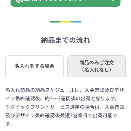
※不良商品をご返却いただけない場
はまらない数を入力すると、アラー
既製品の場合、ご入金確認後3営業
ョン
※商品やデザインによっては多色印
合は返品に応じられない場合がござ
トがでます。
日以降、名入れ印刷ありの場合は、
刷が出来ない場合もございます。ご
1回のご注文合計金額が3万円未満(税
います。あらかじめご了承くださ
アラートに従って数を調整してくだ
ご入金確認後約3週間となります。
■ゆうちょ銀行（振替口座）
相談下さい。
抜)の場合、送料をご納品1箇所に付
い。
さい。
但し、商品によって個別に納期を設
口座記号番号 00880-8-189695
き別途申し受けます。
納品までの流れ
※不良商品は商品到着後7営業日以
定しているものもあります。
口座名 株式会社モノベーション
なお、印刷代はボリュームディスカ
※3万円以上(税抜)のご注文の場合で
内に当社宛に着払いでお送りくださ
（例えば無地ポケットティッシュで
ウント式になっております。
も複数ヶ所への納品の場合、別途送
い。
あれば、午前中までにご注文とご入
※振り込み手数料はお客さま負担と
商品のみご注文
同じ版で多くの数量を印刷すると、1
名入れをする場合
料頂戴する場合がございます。
お問合せ先
（名入れなし）
金いただければ翌日着でお送りする
なりますのでご注意ください。
個当たりの印刷代単価がお安くなり
0120-979-907
ことも可能です）
ます。
詳細はこちらご確認ください。
AM10:00～PM5:00（土・日・祝日を
お急ぎの場合、ご相談ください。最
名入れ商品の納品スケジュールは、入金確認及びデザ
一方、数量が少なく一定数に満たな
配送について
除く平日）
イン最終確認後、約2～3週間後の出荷となります。
大限努力いたします。
い場合は、単価計算ではなく、印刷
※クイックプリントサービス適用の場合は、入金確認
代の基本料金を一式頂戴する場合が
及びデザイン最終確認後最短2営業日で出荷可能で
ございます。
す。
ボリュームディスカウントの計算は