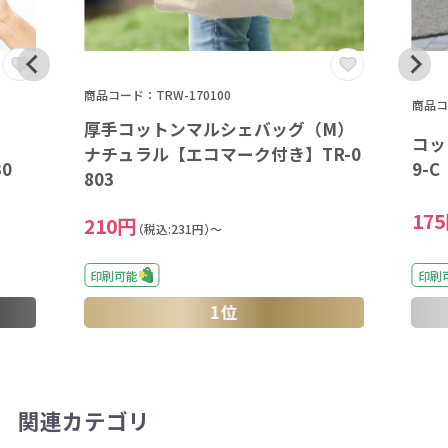
商品コード：TRW-170100
商品コー
厚手コットンマルシェバッグ（M）
コッ
ナチュラル【エコマーク付き】TR-0
0
9-
803
17
210円
（税込:231円）～
印刷可能
印刷
1位
関連カテゴリ