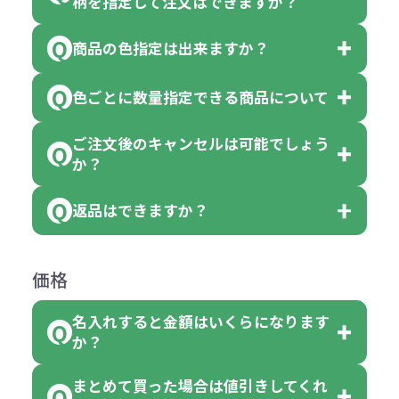
柄を指定して注文はできますか？
以上でしたら、何個でもご注文可能
商品の色指定は出来ますか？
です。
「色・柄 取り混ぜ」のラベルがつい
※10個単位の規制がある商品は、10
ている商品は、色指定不可となって
色ごとに数量指定できる商品について
色指定できる商品もございますが商
個、20個と10個単位でのご注文とな
おり、残念ながら指定はできませ
品の詳細に「色・柄 取り混ぜ」のラ
ります。
ご注文後のキャンセルは可能でしょう
ん。
「選べる本体色」のラベルが付いて
か？
ベルや商品画像に「〇色取混ぜ」な
【例】注文可能数が100個の場合
いる商品は、本体色の指定が可能で
どと表記されている商品に付きまし
は、100個以上でしたら、何個でも
返品はできますか？
す。
お客様都合でのキャンセルは、制作
ては色指定が出来ません。
可能です。
商品によって色指定可能な数量が異
過程の進行状況により、お受けでき
例えば4色取混ぜの商品を400個ご注
返品は承っておりません。あらかじ
なります。商品詳細をご確認くださ
価格
ない場合や別途料金が発生する場合
文いただいた場合には4色がそれぞ
めご了承ください。
い。
がございます。
れ等分で100個ずつ入って参ります。
名入れすると金額はいくらになります
ただし下記の場合は承っております
例えば…
ご注文の際は、十分にご確認・ご検
か？
（割り切れない場合は数個単位で前
のでお問合せください。
「セルトナ・ツートンポータブルス
討をお願いいたします。
後する場合もございます）
まとめて買った場合は値引きしてくれ
●初期不良または不良品（破損、故
但し、ロゴなど名入れ印刷をされる
クエアトート」を300個注文した場