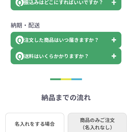
振込みはどこにすればいいですか？
（提供価格（商品代）+名入れ費用
会員様はマイページより各種帳票の
詳しくはこちらはご確認ください。
その際不良品については送料着払い
【色指定の仕方】
（印刷代）×色数）×枚数+製版代
ダウンロードが可能です。
にて一度ご連絡の上、当社にご返却
数量を入力の欄で、ご希望の本体色
下記口座にお願いします。
×色数
納期・配送
詳しくはこちらはご確認ください。
領収書のダウンロード
ください。
に必要な個数を入力ください。
■三菱UFJ銀行
※例えば2色印刷の場合には、名入
（商品の状態により、対応が変わる
注文した商品はいつ届きますか？
※10個単位など購入できる単位が決
小田井支店（おたいしてん）
れ費用が2倍、製版代が2倍必要で
領収書のダウンロード
場合もございます）
まっている場合は、その単位に当て
当座 0204160 株式会社モノベーシ
す。
送料はいくらかかりますか？
※不良商品をご返却いただけない場
はまらない数を入力すると、アラー
既製品の場合、ご入金確認後3営業
ョン
※商品やデザインによっては多色印
合は返品に応じられない場合がござ
トがでます。
日以降、名入れ印刷ありの場合は、
刷が出来ない場合もございます。ご
1回のご注文合計金額が3万円未満(税
います。あらかじめご了承くださ
アラートに従って数を調整してくだ
ご入金確認後約3週間となります。
■ゆうちょ銀行（振替口座）
相談下さい。
抜)の場合、送料をご納品1箇所に付
い。
さい。
但し、商品によって個別に納期を設
口座記号番号 00880-8-189695
き別途申し受けます。
納品までの流れ
※不良商品は商品到着後7営業日以
定しているものもあります。
口座名 株式会社モノベーション
なお、印刷代はボリュームディスカ
※3万円以上(税抜)のご注文の場合で
内に当社宛に着払いでお送りくださ
（例えば無地ポケットティッシュで
ウント式になっております。
も複数ヶ所への納品の場合、別途送
い。
あれば、午前中までにご注文とご入
※振り込み手数料はお客さま負担と
商品のみご注文
同じ版で多くの数量を印刷すると、1
名入れをする場合
料頂戴する場合がございます。
お問合せ先
（名入れなし）
金いただければ翌日着でお送りする
なりますのでご注意ください。
個当たりの印刷代単価がお安くなり