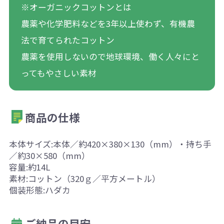
※オーガニックコットンとは
農薬や化学肥料などを3年以上使わず、有機農
法で育てられたコットン
農薬を使用しないので地球環境、働く人々にと
ってもやさしい素材
商品の仕様
本体サイズ:本体／約420×380×130（mm）・持ち手
／約30×580（mm）
容量:約14L
素材:コットン（320ｇ／平方メートル）
個装形態:ハダカ
ご納品の目安