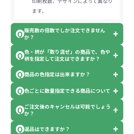
印刷枚数、デザインによって異なり
ます。
販売数の倍数でしか注文できません
か？
色・柄が「取り混ぜ」の商品で、色や
一部商品（※）を除き、注文可能数
柄を指定して注文はできますか？
以上でしたら、何個でもご注文可能
商品の色指定は出来ますか？
です。
「色・柄 取り混ぜ」のラベルがつい
※10個単位の規制がある商品は、10
ている商品は、色指定不可となって
色ごとに数量指定できる商品について
色指定できる商品もございますが商
個、20個と10個単位でのご注文とな
おり、残念ながら指定はできませ
品の詳細に「色・柄 取り混ぜ」のラ
ります。
ご注文後のキャンセルは可能でしょう
ん。
「選べる本体色」のラベルが付いて
か？
ベルや商品画像に「〇色取混ぜ」な
【例】注文可能数が100個の場合
いる商品は、本体色の指定が可能で
どと表記されている商品に付きまし
は、100個以上でしたら、何個でも
返品はできますか？
す。
お客様都合でのキャンセルは、制作