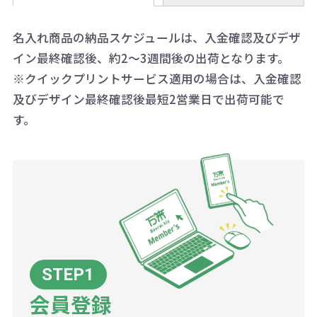
0120-979-907
ことも可能です）
ます。
詳細はこちらご確認ください。
AM10:00～PM5:00（土・日・祝日を
お急ぎの場合、ご相談ください。最
名入れ商品の納品スケジュールは、入金確認及びデザ
一方、数量が少なく一定数に満たな
配送について
除く平日）
イン最終確認後、約2～3週間後の出荷となります。
大限努力いたします。
い場合は、単価計算ではなく、印刷
※クイックプリントサービス適用の場合は、入金確認
代の基本料金を一式頂戴する場合が
及びデザイン最終確認後最短2営業日で出荷可能で
ございます。
す。
ボリュームディスカウントの計算は
商品や印刷方法によって異なります
ので、予めご了承ください。
例：200個未満（1式：18,000円）
200個~499個の場合：42円（1個
当たり）
会員登録
500個~999個の場合：35円（1個