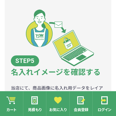
名入れイメージを確認する
当店にて、商品画像に名入れ用データをレイア
ウトした名入れイメージ画像を作成いたしま
す。
マイページのデータ確認またはメールにてお受
カート
見積もり
お気に入り
会員登録
ログイン
け取りください。