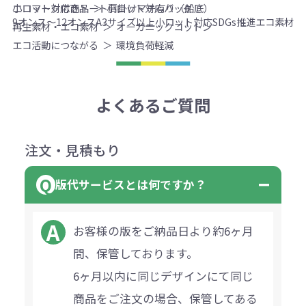
エコマーク付き
トート
肩掛け
マチ有り（船底）
小ロット対応商品
小ロット対応バッグ
9オンス～12オンス
A3サイズ以上
小ロット対応
SDGs推進
エコ素材
再生素材・エコ素材
オーガニックコットン
エコ活動につながる
環境負荷軽減
よくあるご質問
注文・見積もり
版代サービスとは何ですか？
お客様の版をご納品日より約6ヶ月
間、保管しております。
6ヶ月以内に同じデザインにて同じ
商品をご注文の場合、保管してある