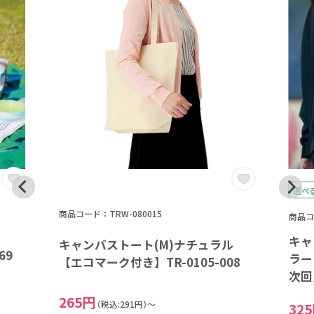
選べ
商品コード：TRW-080015
商品コ
キャ
キャンバストート(M)ナチュラル
69
ラー 
【エコマーク付き】TR-0105-008
次回
265円
（税込:291円）～
32