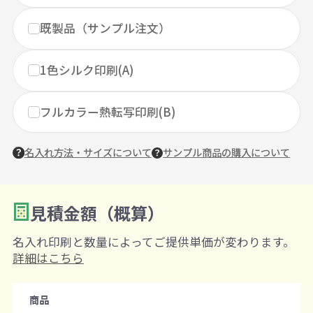
既製品（サンプル注文）
1色シルク印刷(A)
フルカラー熱転写印刷(B)
名入れ方法・サイズについて
サンプル商品の購入について
見積金額（概算）
数量を入力
2
名入れ印刷と数量によってご提供単価が変わります。
購入条件
詳細はこちら
注文可能数
商品
既製品：50個から