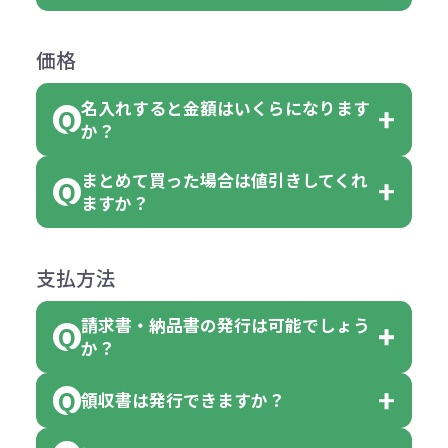
ては色指定が出来ません。
可能です。
商品によって色指定可能な数量が異
過程の進行状況により、お受けでき
例えば4色取混ぜの商品を400個ご注
返品は承っておりません。あらかじ
なります。商品詳細をご確認くださ
価格
ない場合や別途料金が発生する場合
文いただいた場合には4色がそれぞ
めご了承ください。
い。
がございます。
れ等分で100個ずつ入って参ります。
名入れすると金額はいくらになります
ただし下記の場合は承っております
例えば…
ご注文の際は、十分にご確認・ご検
か？
（割り切れない場合は数個単位で前
のでお問合せください。
「セルトナ・ツートンポータブルス
討をお願いいたします。
後する場合もございます）
まとめて買った場合は値引きしてくれ
●初期不良または不良品（破損、故
但し、ロゴなど名入れ印刷をされる
クエアトート」を300個注文した場
名入れありの場合の代金の計算方法
色指定できる商品に付きましては商
ますか？
障）の場合
場合、商品本体の色にあわせて印刷
合
は下記の通りです。
品詳細の購入の所で色が選べるよう
●ご注文商品と違うものが届いた場
色を変えることはできます。（別途
「セルトナ・ツートンポータブルス
になっております。
商品によりますが、お見積もりさせ
支払方法
合
費用）
クエアトート」は10個単位でしたら
計算例：
ていただきます。
●名入れ、オリジナルの内容が異な
色を指定出来るので、ピンクを100
請求書・納品書の発行は可能でしょう
＜1色印刷の場合＞
見積もりサポート
から個別でお問い
っていた場合
か？
個、ブルーを90個、イエローを110
（提供価格（商品代）+名入れ費用
合わせください。
ご連絡後、新しい商品と交換、修理
個 合計300個 と色を指定する事
（印刷代））×枚数+製版代
領収書は発行できますか？
会員様はマイページより各種帳票の
または返金にて対応させていただき
が出来ます。
＜多色印刷（2色以上）の場合＞
ダウンロードが可能です。
ます。