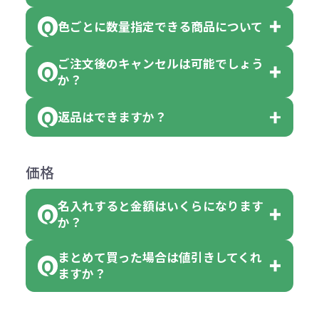
※10個単位の規制がある商品は、10
ている商品は、色指定不可となって
色ごとに数量指定できる商品について
色指定できる商品もございますが商
個、20個と10個単位でのご注文とな
おり、残念ながら指定はできませ
品の詳細に「色・柄 取り混ぜ」のラ
ります。
ご注文後のキャンセルは可能でしょう
ん。
「選べる本体色」のラベルが付いて
か？
ベルや商品画像に「〇色取混ぜ」な
【例】注文可能数が100個の場合
いる商品は、本体色の指定が可能で
どと表記されている商品に付きまし
は、100個以上でしたら、何個でも
返品はできますか？
す。
お客様都合でのキャンセルは、制作
ては色指定が出来ません。
可能です。
商品によって色指定可能な数量が異
過程の進行状況により、お受けでき
例えば4色取混ぜの商品を400個ご注
返品は承っておりません。あらかじ
なります。商品詳細をご確認くださ
価格
ない場合や別途料金が発生する場合
文いただいた場合には4色がそれぞ
めご了承ください。
い。
がございます。
れ等分で100個ずつ入って参ります。
名入れすると金額はいくらになります
ただし下記の場合は承っております
例えば…
ご注文の際は、十分にご確認・ご検
か？
（割り切れない場合は数個単位で前
のでお問合せください。
「セルトナ・ツートンポータブルス
討をお願いいたします。
後する場合もございます）
まとめて買った場合は値引きしてくれ
●初期不良または不良品（破損、故
但し、ロゴなど名入れ印刷をされる
クエアトート」を300個注文した場
名入れありの場合の代金の計算方法
色指定できる商品に付きましては商
ますか？
障）の場合
場合、商品本体の色にあわせて印刷
合
は下記の通りです。
品詳細の購入の所で色が選べるよう
●ご注文商品と違うものが届いた場
色を変えることはできます。（別途
「セルトナ・ツートンポータブルス
になっております。