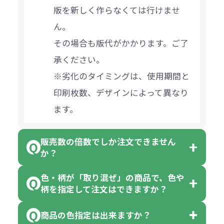
版を新しく作らなくては行けませ
ん。
その場合も版代がかかります。ご了
承ください。
※劣化のタイミングは、使用期間と
印刷枚数、デザインによって異なり
ます。
販売数の倍数でしか注文できません
か？
色・柄が「取り混ぜ」の商品で、色や
一部商品（※）を除き、注文可能数
柄を指定して注文はできますか？
以上でしたら、何個でもご注文可能
商品の色指定は出来ますか？
です。
「色・柄 取り混ぜ」のラベルがつい