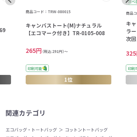
選べ
商品コード：TRW-080015
商品コ
キャ
キャンバストート(M)ナチュラル
69
ラー 
【エコマーク付き】TR-0105-008
次回
265円
（税込:291円）～
32
印刷
印刷可能
1位
関連カテゴリ
エコバッグ・トートバッグ
コットントートバッグ