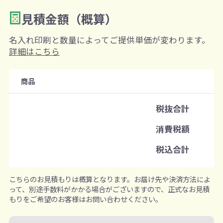
見積金額（概算）
数量を入力
2
名入れ印刷と数量によってご提供単価が変わります。
購入条件
詳細はこちら
注文可能数
商品
既製品：70個から
名入れあり：100個から
税抜合計
注文単位
消費税額
1個ずつ追加可能
※既製品サンプルは各色3個まで
税込合計
こちらのお見積もりは概算となります。お届け先や決済方法によ
って、別途手数料がかかる場合がございますので、正式なお見積
もりをご希望のお客様はお問い合わせください。