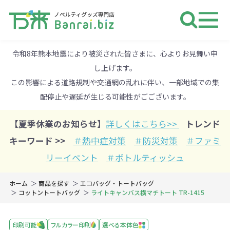
ノベルティ 専門店 万来ドットbiz 
令和8年熊本地震により被災された皆さまに、心よりお見舞い申
し上げます。
この影響による道路規制や交通網の乱れに伴い、一部地域での集
配停止や遅延が生じる可能性がごございます。
【夏季休業のお知らせ】
詳しくはこちら>>
トレンド
キーワード >>
＃熱中症対策
＃防災対策
＃ファミ
リーイベント
＃ボトルティッシュ
ホーム
商品を探す
エコバッグ・トートバッグ
コットントートバッグ
ライトキャンバス横マチトート TR-1415
印刷可能
フルカラー印刷
選べる本体色