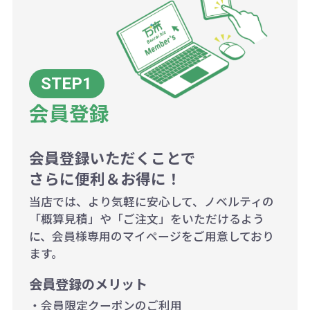
例：200個未満（1式：18,000円）
200個~499個の場合：42円（1個
当たり）
会員登録
500個~999個の場合：35円（1個
当たり）
1,000個以上：28円（1個当た
会員登録いただくことで
さらに便利＆お得に！
り）
当店では、より気軽に安心して、ノベルティの
「概算見積」や「ご注文」をいただけるよう
に、会員様専用のマイページをご用意しており
ます。
会員登録のメリット
・会員限定クーポンのご利用