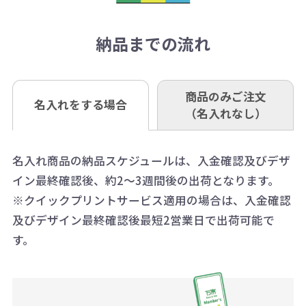
アラートに従って数を調整してくだ
ご入金確認後約3週間となります。
■ゆうちょ銀行（振替口座）
相談下さい。
抜)の場合、送料をご納品1箇所に付
い。
さい。
但し、商品によって個別に納期を設
口座記号番号 00880-8-189695
き別途申し受けます。
納品までの流れ
※不良商品は商品到着後7営業日以
定しているものもあります。
口座名 株式会社モノベーション
なお、印刷代はボリュームディスカ
※3万円以上(税抜)のご注文の場合で
内に当社宛に着払いでお送りくださ
（例えば無地ポケットティッシュで
ウント式になっております。
も複数ヶ所への納品の場合、別途送
い。
あれば、午前中までにご注文とご入
※振り込み手数料はお客さま負担と
商品のみご注文
同じ版で多くの数量を印刷すると、1
名入れをする場合
料頂戴する場合がございます。
お問合せ先
（名入れなし）
金いただければ翌日着でお送りする
なりますのでご注意ください。
個当たりの印刷代単価がお安くなり
0120-979-907
ことも可能です）
ます。
詳細はこちらご確認ください。
AM10:00～PM5:00（土・日・祝日を
お急ぎの場合、ご相談ください。最
名入れ商品の納品スケジュールは、入金確認及びデザ
一方、数量が少なく一定数に満たな
配送について
除く平日）
イン最終確認後、約2～3週間後の出荷となります。
大限努力いたします。
い場合は、単価計算ではなく、印刷
※クイックプリントサービス適用の場合は、入金確認
代の基本料金を一式頂戴する場合が
及びデザイン最終確認後最短2営業日で出荷可能で
ございます。
す。
ボリュームディスカウントの計算は
商品や印刷方法によって異なります
ので、予めご了承ください。