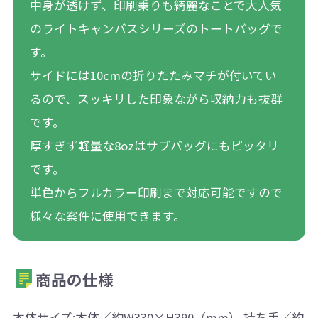
中身が透けず、印刷乗りも綺麗なことで大人気
のライトキャンバスシリーズのトートバッグで
す。
サイドには10cmの折りたたみマチが付いてい
るので、スッキリした印象ながら収納力も抜群
です。
厚すぎず軽量な8ozはサブバッグにもピッタリ
です。
単色からフルカラー印刷まで対応可能ですので
様々な案件に使用できます。
商品の仕様
本体サイズ:本体／約W330×H390（mm） 持ち手／約