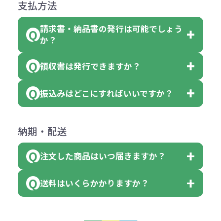
商品によりますが、お見積もりさせ
支払方法
合
費用）
クエアトート」は10個単位でしたら
計算例：
ていただきます。
●名入れ、オリジナルの内容が異な
色を指定出来るので、ピンクを100
請求書・納品書の発行は可能でしょう
＜1色印刷の場合＞
見積もりサポート
から個別でお問い
っていた場合
か？
個、ブルーを90個、イエローを110
（提供価格（商品代）+名入れ費用
合わせください。
ご連絡後、新しい商品と交換、修理
個 合計300個 と色を指定する事
（印刷代））×枚数+製版代
領収書は発行できますか？
会員様はマイページより各種帳票の
または返金にて対応させていただき
が出来ます。
＜多色印刷（2色以上）の場合＞
ダウンロードが可能です。
ます。
振込みはどこにすればいいですか？
（提供価格（商品代）+名入れ費用
会員様はマイページより各種帳票の
詳しくはこちらはご確認ください。
その際不良品については送料着払い
【色指定の仕方】
（印刷代）×色数）×枚数+製版代
ダウンロードが可能です。
にて一度ご連絡の上、当社にご返却
数量を入力の欄で、ご希望の本体色
下記口座にお願いします。
×色数
納期・配送
詳しくはこちらはご確認ください。
領収書のダウンロード
ください。
に必要な個数を入力ください。
■三菱UFJ銀行
※例えば2色印刷の場合には、名入
（商品の状態により、対応が変わる
注文した商品はいつ届きますか？
※10個単位など購入できる単位が決
小田井支店（おたいしてん）
れ費用が2倍、製版代が2倍必要で
領収書のダウンロード
場合もございます）
まっている場合は、その単位に当て
当座 0204160 株式会社モノベーシ
す。
送料はいくらかかりますか？
※不良商品をご返却いただけない場
はまらない数を入力すると、アラー
既製品の場合、ご入金確認後3営業
ョン
※商品やデザインによっては多色印
合は返品に応じられない場合がござ
トがでます。
日以降、名入れ印刷ありの場合は、
刷が出来ない場合もございます。ご
1回のご注文合計金額が3万円未満(税
います。あらかじめご了承くださ