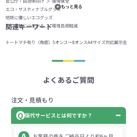
官公庁・自治体向け
環境保全
もっと見る
エコ・サスティナブルグッズ
地球に優しいエコグッズ
関連キーワード
エコ活動につながる
環境負荷軽減
トート
マチ有り（角底）
5オンス～8オンス
A4サイズ対応
展示会
よくあるご質問
注文・見積もり
版代サービスとは何ですか？
お客様の版をご納品日より約6ヶ月