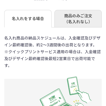
なお、印刷代はボリュームディスカ
※3万円以上(税抜)のご注文の場合で
内に当社宛に着払いでお送りくださ
（例えば無地ポケットティッシュで
ウント式になっております。
も複数ヶ所への納品の場合、別途送
い。
あれば、午前中までにご注文とご入
※振り込み手数料はお客さま負担と
商品のみご注文
同じ版で多くの数量を印刷すると、1
名入れをする場合
料頂戴する場合がございます。
お問合せ先
（名入れなし）
金いただければ翌日着でお送りする
なりますのでご注意ください。
個当たりの印刷代単価がお安くなり
0120-979-907
ことも可能です）
ます。
詳細はこちらご確認ください。
AM10:00～PM5:00（土・日・祝日を
お急ぎの場合、ご相談ください。最
名入れ商品の納品スケジュールは、入金確認及びデザ
一方、数量が少なく一定数に満たな
配送について
除く平日）
イン最終確認後、約2～3週間後の出荷となります。
大限努力いたします。
い場合は、単価計算ではなく、印刷
※クイックプリントサービス適用の場合は、入金確認
代の基本料金を一式頂戴する場合が
及びデザイン最終確認後最短2営業日で出荷可能で
ございます。
す。
ボリュームディスカウントの計算は
商品や印刷方法によって異なります
ので、予めご了承ください。
例：200個未満（1式：18,000円）