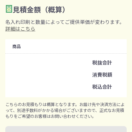
見積金額（概算）
数量を入力
2
名入れ印刷と数量によってご提供単価が変わります。
購入条件
詳細はこちら
注文可能数
商品
既製品：120個から
名入れあり：100個から
税抜合計
注文単位
消費税額
1個ずつ追加可能
※既製品サンプルは各色3個まで
税込合計
こちらのお見積もりは概算となります。お届け先や決済方法によ
って、別途手数料がかかる場合がございますので、正式なお見積
もりをご希望のお客様はお問い合わせください。