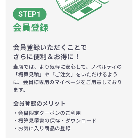
200個~499個の場合：42円（1個
当たり）
会員登録
500個~999個の場合：35円（1個
当たり）
1,000個以上：28円（1個当た
会員登録いただくことで
さらに便利＆お得に！
り）
当店では、より気軽に安心して、ノベルティの
「概算見積」や「ご注文」をいただけるよう
に、会員様専用のマイページをご用意しており
ます。
会員登録のメリット
・会員限定クーポンのご利用
・概算見積書の保存・ダウンロード
・お気に入り商品の登録