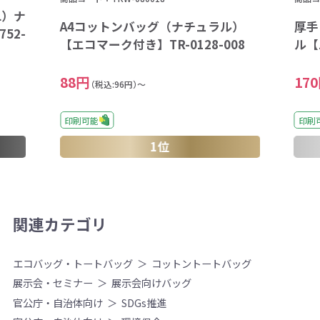
L）ナ
A4コットンバッグ（ナチュラル）
厚手
52-
【エコマーク付き】TR-0128-008
ル【
88円
17
（税込:96円）～
印刷可能
印刷
1位
関連カテゴリ
エコバッグ・トートバッグ
コットントートバッグ
展示会・セミナー
展示会向けバッグ
官公庁・自治体向け
SDGs推進