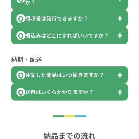
っていた場合
か？
個、ブルーを90個、イエローを110
（提供価格（商品代）+名入れ費用
合わせください。
ご連絡後、新しい商品と交換、修理
個 合計300個 と色を指定する事
（印刷代））×枚数+製版代
領収書は発行できますか？
会員様はマイページより各種帳票の
または返金にて対応させていただき
が出来ます。
＜多色印刷（2色以上）の場合＞
ダウンロードが可能です。
ます。
振込みはどこにすればいいですか？
（提供価格（商品代）+名入れ費用
会員様はマイページより各種帳票の
詳しくはこちらはご確認ください。
その際不良品については送料着払い
【色指定の仕方】
（印刷代）×色数）×枚数+製版代
ダウンロードが可能です。
にて一度ご連絡の上、当社にご返却
数量を入力の欄で、ご希望の本体色
下記口座にお願いします。
×色数
納期・配送
詳しくはこちらはご確認ください。
領収書のダウンロード
ください。
に必要な個数を入力ください。
■三菱UFJ銀行
※例えば2色印刷の場合には、名入
（商品の状態により、対応が変わる
注文した商品はいつ届きますか？
※10個単位など購入できる単位が決
小田井支店（おたいしてん）
れ費用が2倍、製版代が2倍必要で
領収書のダウンロード
場合もございます）
まっている場合は、その単位に当て
当座 0204160 株式会社モノベーシ
す。
送料はいくらかかりますか？
※不良商品をご返却いただけない場
はまらない数を入力すると、アラー
既製品の場合、ご入金確認後3営業
ョン
※商品やデザインによっては多色印
合は返品に応じられない場合がござ
トがでます。
日以降、名入れ印刷ありの場合は、
刷が出来ない場合もございます。ご
1回のご注文合計金額が3万円未満(税
います。あらかじめご了承くださ
アラートに従って数を調整してくだ
ご入金確認後約3週間となります。
■ゆうちょ銀行（振替口座）
相談下さい。
抜)の場合、送料をご納品1箇所に付
い。
さい。
但し、商品によって個別に納期を設
口座記号番号 00880-8-189695
き別途申し受けます。
納品までの流れ
※不良商品は商品到着後7営業日以
定しているものもあります。
口座名 株式会社モノベーション