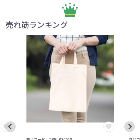
売れ筋ランキング
商品コード：TRW-080018
商品コ