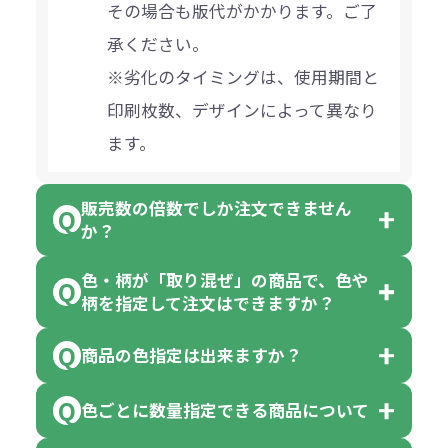
その場合も版代がかかります。ご了
承ください。
※劣化のタイミングは、使用期間と
印刷枚数、デザインによって異なり
ます。
販売数の倍数でしか注文できません
か？
色・柄が「取り混ぜ」の商品で、色や
一部商品（※）を除き、注文可能数
柄を指定して注文はできますか？
以上でしたら、何個でもご注文可能
商品の色指定は出来ますか？
です。
「色・柄 取り混ぜ」のラベルがつい
※10個単位の規制がある商品は、10
ている商品は、色指定不可となって
色ごとに数量指定できる商品について
色指定できる商品もございますが商
個、20個と10個単位でのご注文とな
おり、残念ながら指定はできませ