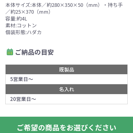
本体サイズ:本体／約280×350×50（mm）・持ち手
／約25×370（mm）
容量:約4L
素材:コットン
個装形態:ハダカ
ご納品の目安
既製品
5営業日～
名入れ
20営業日～
ご希望の商品をお選びください