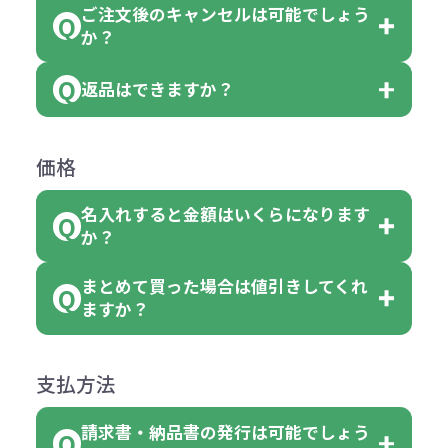
品の詳細に「色・柄 取り混ぜ」のラ
ります。
ご注文後のキャンセルは可能でしょう
ん。
「選べる本体色」のラベルが付いて
か？
ベルや商品画像に「〇色取混ぜ」な
【例】注文可能数が100個の場合
いる商品は、本体色の指定が可能で
どと表記されている商品に付きまし
は、100個以上でしたら、何個でも
返品はできますか？
す。
お客様都合でのキャンセルは、制作
ては色指定が出来ません。
可能です。
商品によって色指定可能な数量が異
過程の進行状況により、お受けでき
例えば4色取混ぜの商品を400個ご注
返品は承っておりません。あらかじ
なります。商品詳細をご確認くださ
価格
ない場合や別途料金が発生する場合
文いただいた場合には4色がそれぞ
めご了承ください。
い。
がございます。
れ等分で100個ずつ入って参ります。
名入れすると金額はいくらになります
ただし下記の場合は承っております
例えば…
ご注文の際は、十分にご確認・ご検
か？
（割り切れない場合は数個単位で前
のでお問合せください。
「セルトナ・ツートンポータブルス
討をお願いいたします。
後する場合もございます）
まとめて買った場合は値引きしてくれ
●初期不良または不良品（破損、故
但し、ロゴなど名入れ印刷をされる
クエアトート」を300個注文した場
名入れありの場合の代金の計算方法
色指定できる商品に付きましては商
ますか？
障）の場合
場合、商品本体の色にあわせて印刷
合
は下記の通りです。
品詳細の購入の所で色が選べるよう
●ご注文商品と違うものが届いた場
色を変えることはできます。（別途
「セルトナ・ツートンポータブルス
になっております。
商品によりますが、お見積もりさせ
支払方法
合
費用）
クエアトート」は10個単位でしたら
計算例：
ていただきます。
●名入れ、オリジナルの内容が異な
色を指定出来るので、ピンクを100
請求書・納品書の発行は可能でしょう
＜1色印刷の場合＞
見積もりサポート
から個別でお問い