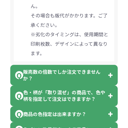
ん。
その場合も版代がかかります。ご了
承ください。
※劣化のタイミングは、使用期間と
印刷枚数、デザインによって異なり
ます。
販売数の倍数でしか注文できません
か？
色・柄が「取り混ぜ」の商品で、色や
一部商品（※）を除き、注文可能数
柄を指定して注文はできますか？
以上でしたら、何個でもご注文可能
商品の色指定は出来ますか？
です。
「色・柄 取り混ぜ」のラベルがつい
※10個単位の規制がある商品は、10
ている商品は、色指定不可となって