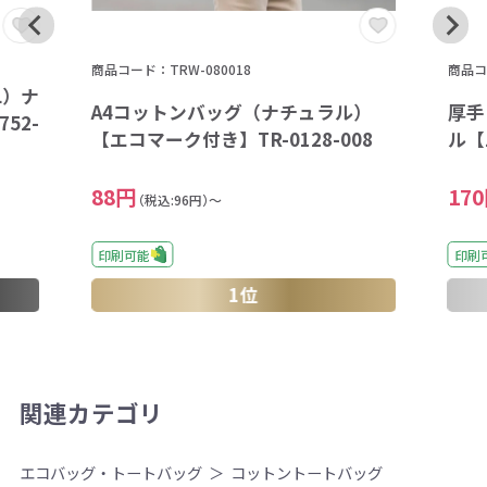
商品コード：TRW-080018
商品コ
L）ナ
A4コットンバッグ（ナチュラル）
厚手
52-
【エコマーク付き】TR-0128-008
ル【
88円
17
（税込:96円）～
印刷可能
印刷
1位
関連カテゴリ
エコバッグ・トートバッグ
コットントートバッグ