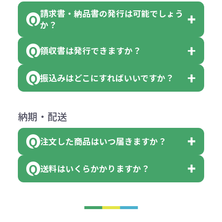
ていただきます。
●名入れ、オリジナルの内容が異な
色を指定出来るので、ピンクを100
請求書・納品書の発行は可能でしょう
＜1色印刷の場合＞
見積もりサポート
から個別でお問い
っていた場合
か？
個、ブルーを90個、イエローを110
（提供価格（商品代）+名入れ費用
合わせください。
ご連絡後、新しい商品と交換、修理
個 合計300個 と色を指定する事
（印刷代））×枚数+製版代
領収書は発行できますか？
会員様はマイページより各種帳票の
または返金にて対応させていただき
が出来ます。
＜多色印刷（2色以上）の場合＞
ダウンロードが可能です。
ます。
振込みはどこにすればいいですか？
（提供価格（商品代）+名入れ費用
会員様はマイページより各種帳票の
詳しくはこちらはご確認ください。
その際不良品については送料着払い
【色指定の仕方】
（印刷代）×色数）×枚数+製版代
ダウンロードが可能です。
にて一度ご連絡の上、当社にご返却
数量を入力の欄で、ご希望の本体色
下記口座にお願いします。
×色数
納期・配送
詳しくはこちらはご確認ください。
領収書のダウンロード
ください。
に必要な個数を入力ください。
■三菱UFJ銀行
※例えば2色印刷の場合には、名入
（商品の状態により、対応が変わる
注文した商品はいつ届きますか？
※10個単位など購入できる単位が決
小田井支店（おたいしてん）
れ費用が2倍、製版代が2倍必要で
領収書のダウンロード
場合もございます）
まっている場合は、その単位に当て
当座 0204160 株式会社モノベーシ
す。
送料はいくらかかりますか？
※不良商品をご返却いただけない場
はまらない数を入力すると、アラー
既製品の場合、ご入金確認後3営業
ョン
※商品やデザインによっては多色印
合は返品に応じられない場合がござ
トがでます。
日以降、名入れ印刷ありの場合は、
刷が出来ない場合もございます。ご
1回のご注文合計金額が3万円未満(税
います。あらかじめご了承くださ
アラートに従って数を調整してくだ
ご入金確認後約3週間となります。
■ゆうちょ銀行（振替口座）
相談下さい。
抜)の場合、送料をご納品1箇所に付
い。