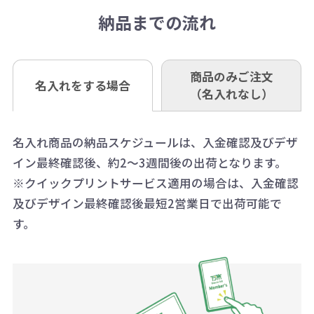
さい。
但し、商品によって個別に納期を設
口座記号番号 00880-8-189695
き別途申し受けます。
納品までの流れ
※不良商品は商品到着後7営業日以
定しているものもあります。
口座名 株式会社モノベーション
なお、印刷代はボリュームディスカ
※3万円以上(税抜)のご注文の場合で
内に当社宛に着払いでお送りくださ
（例えば無地ポケットティッシュで
ウント式になっております。
も複数ヶ所への納品の場合、別途送
い。
あれば、午前中までにご注文とご入
※振り込み手数料はお客さま負担と
商品のみご注文
同じ版で多くの数量を印刷すると、1
名入れをする場合
料頂戴する場合がございます。
お問合せ先
（名入れなし）
金いただければ翌日着でお送りする
なりますのでご注意ください。
個当たりの印刷代単価がお安くなり
0120-979-907
ことも可能です）
ます。
詳細はこちらご確認ください。
AM10:00～PM5:00（土・日・祝日を
お急ぎの場合、ご相談ください。最
名入れ商品の納品スケジュールは、入金確認及びデザ
一方、数量が少なく一定数に満たな
配送について
除く平日）
イン最終確認後、約2～3週間後の出荷となります。
大限努力いたします。
い場合は、単価計算ではなく、印刷
※クイックプリントサービス適用の場合は、入金確認
代の基本料金を一式頂戴する場合が
及びデザイン最終確認後最短2営業日で出荷可能で
ございます。
す。
ボリュームディスカウントの計算は
商品や印刷方法によって異なります
ので、予めご了承ください。