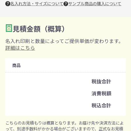
名入れ方法・サイズについて
サンプル商品の購入について
見積金額（概算）
数量を入力
2
名入れ印刷と数量によってご提供単価が変わります。
購入条件
詳細はこちら
注文可能数
商品
既製品：50個から
名入れあり：100個から
税抜合計
注文単位
消費税額
1個ずつ追加可能
※既製品サンプルは各色3個まで
税込合計
こちらのお見積もりは概算となります。お届け先や決済方法によ
って、別途手数料がかかる場合がございますので、正式なお見積