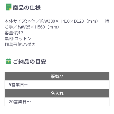
商品の仕様
本体サイズ:本体／約W380×H410×D120（mm） 持
ち手／約W25×H560（mm）
容量:約12L
素材:コットン
個装形態:ハダカ
ご納品の目安
既製品
5営業日～
名入れ
20営業日～