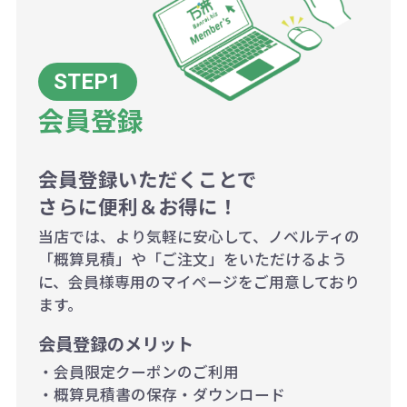
例：200個未満（1式：18,000円）
200個~499個の場合：42円（1個
当たり）
会員登録
500個~999個の場合：35円（1個
当たり）
1,000個以上：28円（1個当た
会員登録いただくことで
さらに便利＆お得に！
り）
当店では、より気軽に安心して、ノベルティの
「概算見積」や「ご注文」をいただけるよう
に、会員様専用のマイページをご用意しており
ます。
会員登録のメリット
・会員限定クーポンのご利用
・概算見積書の保存・ダウンロード