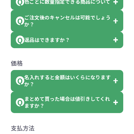
色ごとに数量指定できる商品について
色指定できる商品もございますが商
個、20個と10個単位でのご注文とな
おり、残念ながら指定はできませ
品の詳細に「色・柄 取り混ぜ」のラ
ります。
ご注文後のキャンセルは可能でしょう
ん。
「選べる本体色」のラベルが付いて
か？
ベルや商品画像に「〇色取混ぜ」な
【例】注文可能数が100個の場合
いる商品は、本体色の指定が可能で
どと表記されている商品に付きまし
は、100個以上でしたら、何個でも
返品はできますか？
す。
お客様都合でのキャンセルは、制作
ては色指定が出来ません。
可能です。
商品によって色指定可能な数量が異
過程の進行状況により、お受けでき
例えば4色取混ぜの商品を400個ご注
返品は承っておりません。あらかじ
なります。商品詳細をご確認くださ
価格
ない場合や別途料金が発生する場合
文いただいた場合には4色がそれぞ
めご了承ください。
い。
がございます。
れ等分で100個ずつ入って参ります。
名入れすると金額はいくらになります
ただし下記の場合は承っております
例えば…
ご注文の際は、十分にご確認・ご検
か？
（割り切れない場合は数個単位で前
のでお問合せください。
「セルトナ・ツートンポータブルス
討をお願いいたします。
後する場合もございます）
まとめて買った場合は値引きしてくれ
●初期不良または不良品（破損、故
但し、ロゴなど名入れ印刷をされる
クエアトート」を300個注文した場
名入れありの場合の代金の計算方法
色指定できる商品に付きましては商
ますか？
障）の場合
場合、商品本体の色にあわせて印刷
合
は下記の通りです。
品詳細の購入の所で色が選べるよう
●ご注文商品と違うものが届いた場
色を変えることはできます。（別途
「セルトナ・ツートンポータブルス
になっております。
商品によりますが、お見積もりさせ
支払方法
合
費用）
クエアトート」は10個単位でしたら
計算例：