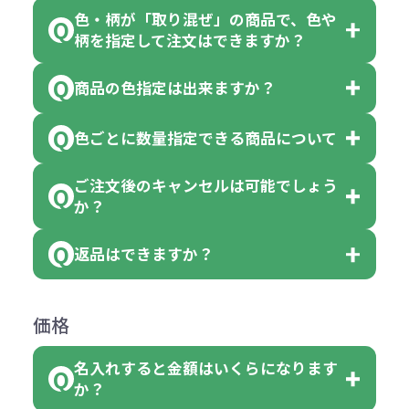
色・柄が「取り混ぜ」の商品で、色や
一部商品（※）を除き、注文可能数
柄を指定して注文はできますか？
以上でしたら、何個でもご注文可能
商品の色指定は出来ますか？
です。
「色・柄 取り混ぜ」のラベルがつい
※10個単位の規制がある商品は、10
ている商品は、色指定不可となって
色ごとに数量指定できる商品について
色指定できる商品もございますが商
個、20個と10個単位でのご注文とな
おり、残念ながら指定はできませ
品の詳細に「色・柄 取り混ぜ」のラ
ります。
ご注文後のキャンセルは可能でしょう
ん。
「選べる本体色」のラベルが付いて
か？
ベルや商品画像に「〇色取混ぜ」な
【例】注文可能数が100個の場合
いる商品は、本体色の指定が可能で
どと表記されている商品に付きまし
は、100個以上でしたら、何個でも
返品はできますか？
す。
お客様都合でのキャンセルは、制作
ては色指定が出来ません。
可能です。
商品によって色指定可能な数量が異
過程の進行状況により、お受けでき
例えば4色取混ぜの商品を400個ご注
返品は承っておりません。あらかじ
なります。商品詳細をご確認くださ
価格
ない場合や別途料金が発生する場合
文いただいた場合には4色がそれぞ
めご了承ください。
い。
がございます。
れ等分で100個ずつ入って参ります。
名入れすると金額はいくらになります
ただし下記の場合は承っております
例えば…
ご注文の際は、十分にご確認・ご検
か？
（割り切れない場合は数個単位で前
のでお問合せください。