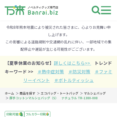
ノベルティ 専門店 万来ドットbiz 
令和8年熊本地震により被災された皆さまに、心よりお見舞い申
し上げます。
この影響による道路規制や交通網の乱れに伴い、一部地域での集
配停止や遅延が生じる可能性がごございます。
【夏季休業のお知らせ】
詳しくはこちら>>
トレンド
キーワード >>
＃熱中症対策
＃防災対策
＃ファミ
リーイベント
＃ボトルティッシュ
ホーム
商品を探す
エコバッグ・トートバッグ
マルシェバッグ
厚手コットンマルシェバッグ（S） ナチュラル TR-1380-008
印刷可能
フルカラー印刷