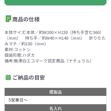
商品の仕様
本体サイズ:本体／約W200×H220（持ち手含む360）
（mm） 持ち手／約W40×H140（mm） 折りたた
みマチ／約100（mm）
素材:コットン
個装形態:ハダカ
備考:無漂白エコマーク認定商品（ナチュラル）
ご納品の目安
既製品
5営業日～
名入れ