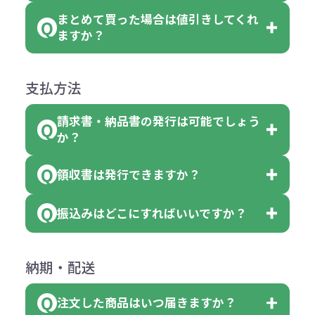
「セルトナ・ツートンポータブルス
討をお願いいたします。
後する場合もございます）
まとめて買った場合は値引きしてくれ
●初期不良または不良品（破損、故
但し、ロゴなど名入れ印刷をされる
クエアトート」を300個注文した場
名入れありの場合の代金の計算方法
色指定できる商品に付きましては商
ますか？
障）の場合
場合、商品本体の色にあわせて印刷
合
は下記の通りです。
品詳細の購入の所で色が選べるよう
●ご注文商品と違うものが届いた場
色を変えることはできます。（別途
「セルトナ・ツートンポータブルス
になっております。
商品によりますが、お見積もりさせ
支払方法
合
費用）
クエアトート」は10個単位でしたら
計算例：
ていただきます。
●名入れ、オリジナルの内容が異な
色を指定出来るので、ピンクを100
請求書・納品書の発行は可能でしょう
＜1色印刷の場合＞
見積もりサポート
から個別でお問い
っていた場合
か？
個、ブルーを90個、イエローを110
（提供価格（商品代）+名入れ費用
合わせください。
ご連絡後、新しい商品と交換、修理
個 合計300個 と色を指定する事
（印刷代））×枚数+製版代
領収書は発行できますか？
会員様はマイページより各種帳票の
または返金にて対応させていただき
が出来ます。
＜多色印刷（2色以上）の場合＞
ダウンロードが可能です。
ます。
振込みはどこにすればいいですか？
（提供価格（商品代）+名入れ費用
会員様はマイページより各種帳票の
詳しくはこちらはご確認ください。
その際不良品については送料着払い
【色指定の仕方】
（印刷代）×色数）×枚数+製版代
ダウンロードが可能です。
にて一度ご連絡の上、当社にご返却
数量を入力の欄で、ご希望の本体色
下記口座にお願いします。
×色数
納期・配送
詳しくはこちらはご確認ください。
領収書のダウンロード
ください。
に必要な個数を入力ください。
■三菱UFJ銀行
※例えば2色印刷の場合には、名入
（商品の状態により、対応が変わる
注文した商品はいつ届きますか？
※10個単位など購入できる単位が決
小田井支店（おたいしてん）
れ費用が2倍、製版代が2倍必要で
領収書のダウンロード