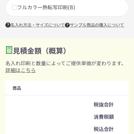
フルカラー熱転写印刷(B)
名入れ方法・サイズについて
サンプル商品の購入について
見積金額（概算）
数量を入力
2
名入れ印刷と数量によってご提供単価が変わります。
購入条件
詳細はこちら
注文可能数
商品
既製品：150個から
名入れあり：100個から
税抜合計
注文単位
消費税額
1個ずつ追加可能
※既製品サンプルは各色3個まで
税込合計