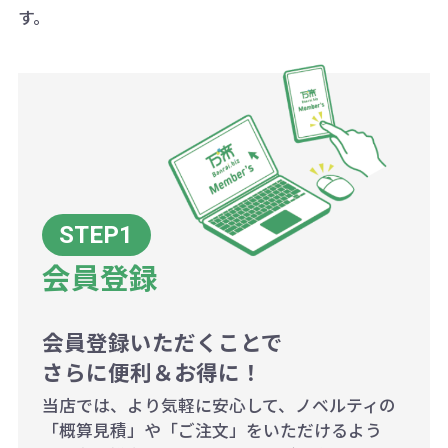
ございます。
す。
ボリュームディスカウントの計算は
商品や印刷方法によって異なります
ので、予めご了承ください。
例：200個未満（1式：18,000円）
200個~499個の場合：42円（1個
当たり）
会員登録
500個~999個の場合：35円（1個
当たり）
1,000個以上：28円（1個当た
会員登録いただくことで
さらに便利＆お得に！
り）
当店では、より気軽に安心して、ノベルティの
「概算見積」や「ご注文」をいただけるよう