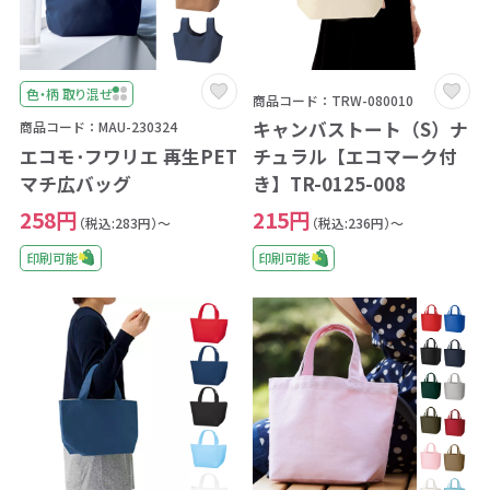
色・柄 取り混ぜ
商品コード：TRW-080010
キャンバストート（S）ナ
商品コード：MAU-230324
エコモ･フワリエ 再生PET
チュラル【エコマーク付
マチ広バッグ
き】TR-0125-008
258円
215円
（税込:283円）～
（税込:236円）～
印刷可能
印刷可能