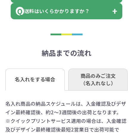
場合もございます）
まっている場合は、その単位に当て
当座 0204160 株式会社モノベーシ
す。
送料はいくらかかりますか？
※不良商品をご返却いただけない場
はまらない数を入力すると、アラー
既製品の場合、ご入金確認後3営業
ョン
※商品やデザインによっては多色印
合は返品に応じられない場合がござ
トがでます。
日以降、名入れ印刷ありの場合は、
刷が出来ない場合もございます。ご
1回のご注文合計金額が3万円未満(税
います。あらかじめご了承くださ
アラートに従って数を調整してくだ
ご入金確認後約3週間となります。
■ゆうちょ銀行（振替口座）
相談下さい。
抜)の場合、送料をご納品1箇所に付
い。
さい。
但し、商品によって個別に納期を設
口座記号番号 00880-8-189695
き別途申し受けます。
納品までの流れ
※不良商品は商品到着後7営業日以
定しているものもあります。
口座名 株式会社モノベーション
なお、印刷代はボリュームディスカ
※3万円以上(税抜)のご注文の場合で
内に当社宛に着払いでお送りくださ
（例えば無地ポケットティッシュで
ウント式になっております。
も複数ヶ所への納品の場合、別途送
い。
あれば、午前中までにご注文とご入
※振り込み手数料はお客さま負担と
商品のみご注文
同じ版で多くの数量を印刷すると、1
名入れをする場合
料頂戴する場合がございます。
お問合せ先
（名入れなし）
金いただければ翌日着でお送りする
なりますのでご注意ください。
個当たりの印刷代単価がお安くなり
0120-979-907
ことも可能です）
ます。
詳細はこちらご確認ください。
AM10:00～PM5:00（土・日・祝日を
お急ぎの場合、ご相談ください。最
名入れ商品の納品スケジュールは、入金確認及びデザ
一方、数量が少なく一定数に満たな
配送について
除く平日）
イン最終確認後、約2～3週間後の出荷となります。
大限努力いたします。
い場合は、単価計算ではなく、印刷
※クイックプリントサービス適用の場合は、入金確認
代の基本料金を一式頂戴する場合が
及びデザイン最終確認後最短2営業日で出荷可能で