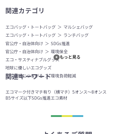
関連カテゴリ
エコバッグ・トートバッグ
マルシェバッグ
エコバッグ・トートバッグ
ランチバッグ
官公庁・自治体向け
SDGs推進
官公庁・自治体向け
環境保全
もっと見る
エコ・サスティナブルグッズ
地球に優しいエコグッズ
関連キーワード
エコ活動につながる
環境負荷軽減
エコマーク付き
マチ有り（横マチ）
5オンス～8オンス
B5サイズ以下
SDGs推進
エコ素材