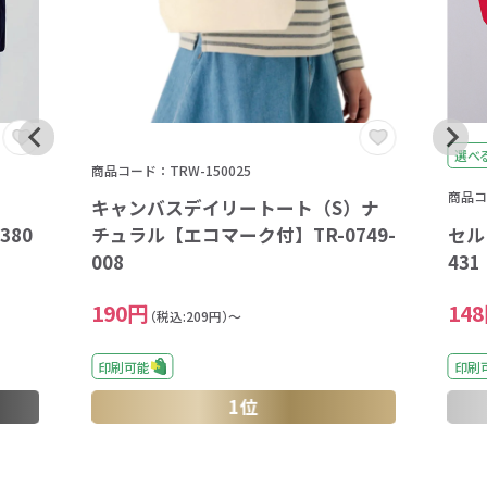
選べ
商品コード：TRW-150025
商品コー
キャンバスデイリートート（S）ナ
80
セル
チュラル【エコマーク付】TR-0749-
431
008
14
190円
（税込:209円）～
印刷
印刷可能
1位