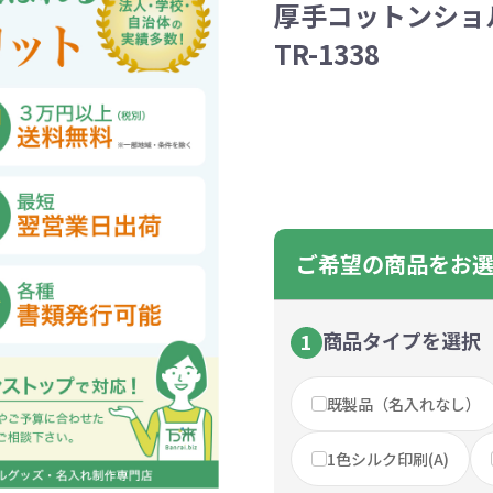
厚手コットンショ
ントートバッグ
巾着・リュック
ットン
向けバッグ
ション雑貨
癒しグッズ
マグカップ
アトレード
ディーラー
グ・ポーチ
Gs推進
菓子系
パレル
プラスチックマグカップ
展示会向けノベルティ
樹を・サンゴを植える
不織布巾着・リュック
ポリエステルポーチ
コインケース
再生ＰＥＴ
エコ・アイデア雑貨
文具・知育玩具系
美容系サロン
住宅・不動産
防犯グッズ
環境保全
部活動
モバイル・
コットン
カードケ
再生樹脂
イベント
キッチ
交通
記
バッグ
グ
ック
プ
ツール・粗品
筆記用具
文具・ステーショナリー
絆ツール
スマホ・タブ
景品・
TR-1338
着せ替え
・リネンバッグ
ーチ
クルデニム
啓発グッズ
デニムバッグ
フラットポーチ
OBP
シャンブリ
オーガニ
ポーチ
ルバッテリー・充
プラスチックタンブラ
レスタンブラー
ールペン
ッズ
・和雑貨
多色ボールペン
メモ帳
ケーブル
PCクリーナー
着せ替え
クレヨン・
モバイル
マウスパ
ノー
ー
ブーファイバー
バッグ
サコッシュ
ジュート
おしゃれ
コーヒー
ルティ特集
秋のノベルティ特集
冬のノベ
・生活雑貨
ト・抽選会
スポーツ・部活動
キーホルダー
ライブ
ティ
ン・ヘッドセッ
ボトル
ース
ペットボトルホルダー
ブックカバー
スマホリング
グラス
カレンダ
スマホシ
材
間伐材
ライスレ
ぬりえイベントセ
ご希望の商品をお
洗濯用品
ティッシュ
フレーム
手作り・工作イベントセット
トイレットペーパー
収納用品
時計
定番イベン
工具
ボックステ
照明
ット
環境保全への取り組み
の他
文具セット
その他文
ングッズ
防災・防犯グッズ
美容・健
抽選会セット
の他
イベントセット追加用品
商品タイプを選択
1
ウェットテ
ンツール
ッズ
ベルティ
浴剤
箸・お弁当グッズ
防犯グッズ
美容グッズ
夏のノベルティ
マスクケース
カトラリー
防災セッ
ミラー
秋のノベ
ッシュ
既製品（名入れなし）
扇子・ファン
雨具
アウトドア・
・ペーパー・ク
ッズ
洗剤
ラップ・ビニール
加湿器
啓発グッズ
保存容器
癒しグ
その
1色シルク印刷(A)
エココレ（おしゃれなエコグッズ）