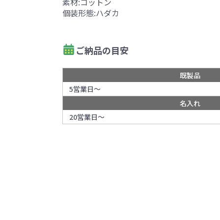
素材:コットン
個装形態:ハダカ
ご納品の目安
既製品
5営業日～
名入れ
20営業日～