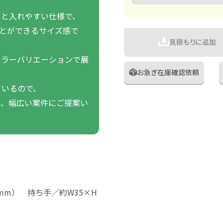
りと入れやすい仕様で、
ことができるサイズ感で
見積もりに追加
カラーバリエーションで展
お急ぎ在庫確認依頼
ているので、
て、幅広い案件にご提案い
（mm） 持ち手／約W35×H