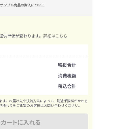
サンプル商品の購入について
イレ
冷感・クールタオル
トラベルグッズ
提供単価が変わります。
詳細はこちら
ロ
料
手袋
注文可能数
選べる ボトル＆
和のノベルティ特集
ブラー
税抜合計
注文単位
消費税額
税込合計
※既製品サンプルは各色3個まで
ます。お届け先や決済方法によって、別途手数料がかかる
見積もりをご希望のお客様はお問い合わせください。
カートに入れる