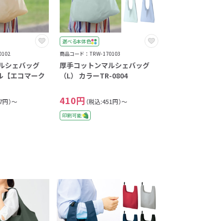
選べる本体色
102
商品コード：TRW-170103
ルシェバッグ
厚手コットンマルシェバッグ
ラル【エコマーク
（L） カラーTR-0804
410円
57円）～
（税込:451円）～
印刷可能