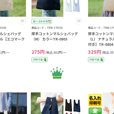
選べる本体色
0100
商品コード：TRW-170101
商品コード：TRW-170
ルシェバッグ
厚手コットンマルシェバッグ
厚手コットンマ
ラル【エコマーク
（M） カラーTR-0803
（L） ナチュ
3
付き】TR-0804
275円
325円
31円）～
（税込:302円）～
（税込:3
印刷可能
印刷可能