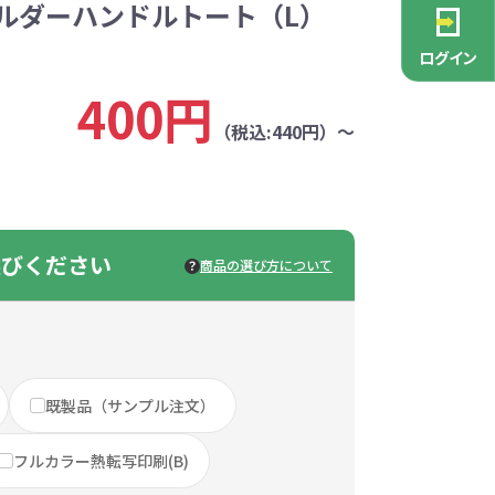
ルダーハンドルトート（L）
PCグッズ
ポーチ
ース
・抽選会
ン雑貨
安全
念品
不織布バッグ
キャンバスポーチ
マルチケース
リサイクルレザー
ガラスマグカップ
消防・救急グッズ
生活雑貨
生活雑貨
貨
レットグッズ
バラマキ
パソコングッズ
社名入りグッズ
ログイン
チャーム対象
ックバッグ
ックコットン
保冷バッグ
ラバーウッド
400円
（税込:440円）～
タンブラー
色鉛筆・鉛筆
スタンド
ッド
ト
ステンレスボトル
バースデーカード
モバイルケース
なバッグ
豆かす
その他バッグ
麦わら
ルティ特集
・フェス
ッシュ
インテリア雑貨
推し活グッズ
ー
ョルダー
定規・メジャー
モバイルクリーナー
ジン
生分解性素材
選びください
トセット
ィッシュ
子供向け抽選会セット
アロマ・フレグランス
ボトルティッシュ
その他
商品の選び方について
具
康グッズ
除菌・感染対策グッズ
ィッシュ・ティ
ト
ルティ
コースター
ホイッスル
マスク
冬のノベルティ
除菌液
既製品（サンプル注文）
レジャーグッズ
ひんやりグッズ
ッズ
他
キッチングッズその他
フルカラー熱転写印刷(B)