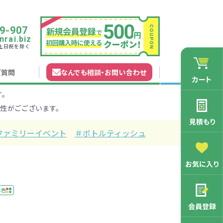
9-907
rai.biz
0 土日祝を除く
ご質問
なんでも相談
・
お問い合わせ
カート
す。
れガイド
無料カタログ申込
会員登録特典
性がごございます。
法について
マイページについて
特集から探す
業種から探す
見積もり
ファミリーイベント
＃ボトルティッシュ
200円
201～300円
お気に入り
3000円
マン向け
学記念品
舗向け
ース
3001～5000円
周年・創立記念品
ファミリー向け
マグカップ
体色
会員登録
バッグ特集
オリジナルマグカップ作りたい
ルミマグカッ
トートバッ
ル巾着・リュ
キャラクター・ファンシー雑