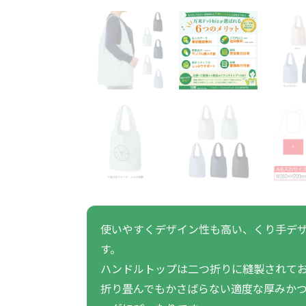
うちわ・扇子・ファン全
アウトドア・レジャーグ
ポータブルフ
タオル・ハンカチ全般
雨具全般
ひんやりグッズ全般
ラジオ・ラ
タオル
傘
冷却
般
ッズ全般
フ
あったかグッズ
お菓子・
その他
あったかグッズ全般
お菓子・食品・飲料全般
ブランケッ
お菓子
展示会向けバッグ特集
体育祭・文化
靴下
すめのノベル
使いやすくデザイン性も高い、くり手デ
す。
スマホに役立つノベルティグッ
防犯・防災
ハンドルトップは二つ折りに縫製されて
ズ
折り畳んでもかさばらない適度な厚みか