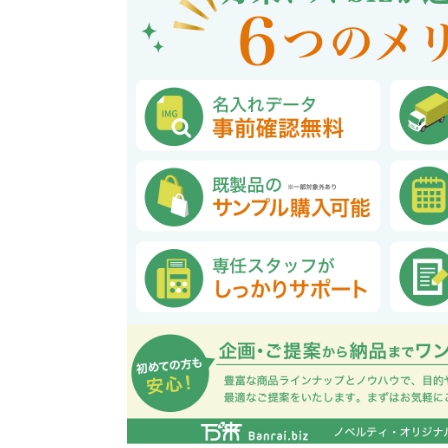
巾着・リュック全般
ポーチ全般
ケース全般
マグカップ全般
展示会・セミナー全般
社会貢献機能付き全般
子供向け全般
女性向け全般
シニア向け全般
メーカー向け全般
店舗向け全般
コット
コットン
財布
再生コ
展示会
ファッ
健康・
陶器
フェ
カー
バッ
SD
お
ア
グ全般
般
般
ャンパス向け全般
チ
訪日外国人・インバウンド向
タンブラー・ボトル・グラス
来店・成約プレゼント
営業活動
ペン・
け
ポリエステルバッグ
デニムポーチ
再生紙
防犯・安心グッズ
学校・教育グッズ
湯のみ
ジュート
化粧ポ
リサイ
選挙
タンブラー・ボトル・グ
文具・ステーショナリー
スマホ・タブレットグッ
訪日外国人・インバウ
モバイ
ペン・筆記用具全般
パソコングッズ全般
ステン
単色ボ
付箋
USBグ
和風
ラス全般
全般
ズ全般
ンド向け全般
電器
マルシェバッグ
コルク
竹・バン
ランチ
春のノベルティ特集
夏のノベ
メッセージ入りノベルティ
記念品
生活用品
イベン
イヤフォ
アルミボトル
電子メモパッド
タッチペン
クリア
ペンケ
ト
バイオマス
EVA素
生活用品・生活雑貨全
お絵かき・
ティッシュ全般
インテリア雑貨全般
イベント・抽選会全般
掃除・
ウェット
フォト
般
マグネット
スマホ対応手袋
クリップ
そ
ＦＳＣ認証
ブランケット・ひざ掛け
季節のグッズ
キッチ
女性向け抽選会セット
植物栽培セット
季節の
そ
除菌・感染対策グッズ
キッチングッズ全般
防災・防犯グッズ全般
美容・健康グッズ全般
季節のグッズ全般
キッチ
防災グ
マスク
春のノ
入
全般
タオル・ハンカチ
うちわ・
スポンジ
ボウル・プレート
ライト・ランタン
マスクケース
抗菌グッズ
健康グ
石鹸・
地球にやさしいエコグッズ
ロス