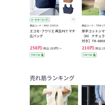
色・柄 取り混ぜ
商品コード：MAU-230324
商品コード：TRW-17
エコモ･フワリエ 再生PET マチ
厚手コットンマ
広バッグ
（M） ナチュ
付き】TR-080
258円
210円
（税込:283円）～
（税込:2
印刷可能
印刷可能
売れ筋ランキング