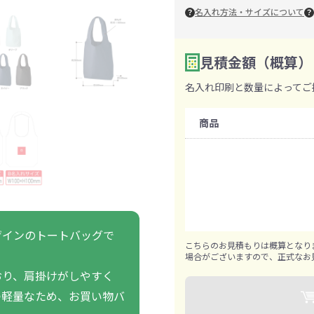
ァン・ハンディ
名入れ方法・サイズについて
イト・ランタン
グッズ
ハンカチ
レジャーグッズ
その他
手ぬぐい
携帯ト
ァン
食品・飲料
見積金額（概算）
数量を入力
2
名入れ印刷と数量によってご
購入条件
ト・ひざ掛け
食品
アイマスク
カイ
飲
商品
きっと見つかる 探してたポーチ!!
シーン合わせて
祭・運動会におす
既製品：70個から
タン
ティ オリジナルグ
名入れあり：100個から
ッズ
1個ずつ追加可能
ザインのトートバッグで
こちらのお見積もりは概算となり
場合がございますので、正式なお
対策ノベルティ
除菌・感染対策グッズ
おり、肩掛けがしやすく
つ軽量なため、お買い物バ