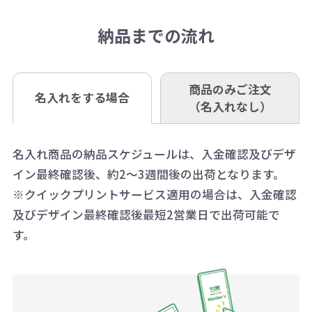
抜)の場合、送料をご納品1箇所に付
い。
さい。
但し、商品によって個別に納期を設
口座記号番号 00880-8-189695
き別途申し受けます。
納品までの流れ
※不良商品は商品到着後7営業日以
定しているものもあります。
口座名 株式会社モノベーション
なお、印刷代はボリュームディスカ
※3万円以上(税抜)のご注文の場合で
内に当社宛に着払いでお送りくださ
（例えば無地ポケットティッシュで
ウント式になっております。
も複数ヶ所への納品の場合、別途送
い。
あれば、午前中までにご注文とご入
※振り込み手数料はお客さま負担と
商品のみご注文
同じ版で多くの数量を印刷すると、1
名入れをする場合
料頂戴する場合がございます。
お問合せ先
（名入れなし）
金いただければ翌日着でお送りする
なりますのでご注意ください。
個当たりの印刷代単価がお安くなり
0120-979-907
ことも可能です）
ます。
詳細はこちらご確認ください。
AM10:00～PM5:00（土・日・祝日を
お急ぎの場合、ご相談ください。最
名入れ商品の納品スケジュールは、入金確認及びデザ
一方、数量が少なく一定数に満たな
配送について
除く平日）
イン最終確認後、約2～3週間後の出荷となります。
大限努力いたします。
い場合は、単価計算ではなく、印刷
※クイックプリントサービス適用の場合は、入金確認
代の基本料金を一式頂戴する場合が
及びデザイン最終確認後最短2営業日で出荷可能で
ございます。
す。
ボリュームディスカウントの計算は
商品や印刷方法によって異なります
ので、予めご了承ください。