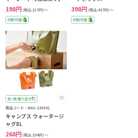
198円
398円
（税込:217円）～
（税込:437円）～
印刷可能
印刷可能
色・柄 取り混ぜ
商品コード：MAU-230041
キャンプス ウォータージ
ャグ8L
268円
（税込:294円）～