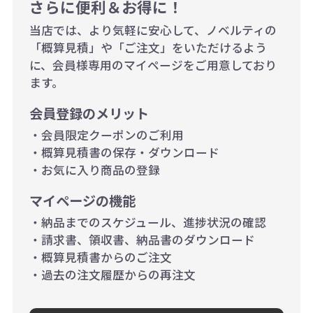
さらに便利＆お得に！
200個~499個の場合：42円（1個
当店では、より気軽に安心して、ノベルティの
当たり）
「概算見積」や「ご注文」をいただけるよう
に、会員様専用のマイページをご用意しており
500個~999個の場合：35円（1個
ます。
当たり）
会員登録のメリット
1,000個以上：28円（1個当た
・会員限定クーポンのご利用
り）
・概算見積書の保存・ダウンロード
・お気に入り商品の登録
マイページの機能
・納品までのスケジュール、進捗状況の確認
・請求書、領収書、納品書のダウンロード
・概算見積書からのご注文
・過去の注文履歴からの再注文