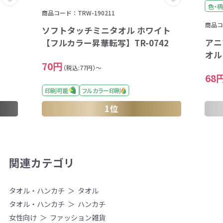
色・柄
商品コード：TRW-190211
商品コー
ソフトタッチミニタオル ホワイト
アニ
【フルカラー昇華転写】TR-0742
オル
70円
（税込:77円）～
68
印刷可能
フルカラー印刷
1位
関連カテゴリ
タオル・ハンカチ
タオル
タオル・ハンカチ
ハンカチ
女性向け
ファッション雑貨