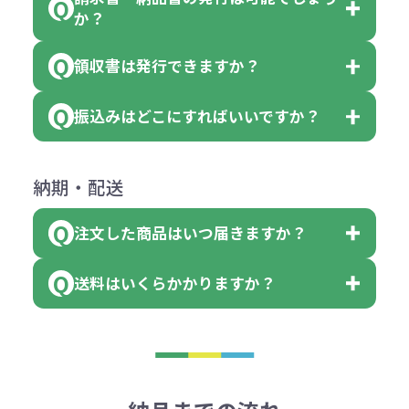
見積もりサポート
から個別でお問い
っていた場合
か？
個、ブルーを90個、イエローを110
（提供価格（商品代）+名入れ費用
合わせください。
ご連絡後、新しい商品と交換、修理
個 合計300個 と色を指定する事
（印刷代））×枚数+製版代
領収書は発行できますか？
会員様はマイページより各種帳票の
または返金にて対応させていただき
が出来ます。
＜多色印刷（2色以上）の場合＞
ダウンロードが可能です。
ます。
振込みはどこにすればいいですか？
（提供価格（商品代）+名入れ費用
会員様はマイページより各種帳票の
詳しくはこちらはご確認ください。
その際不良品については送料着払い
【色指定の仕方】
（印刷代）×色数）×枚数+製版代
ダウンロードが可能です。
にて一度ご連絡の上、当社にご返却
数量を入力の欄で、ご希望の本体色
下記口座にお願いします。
×色数
納期・配送
詳しくはこちらはご確認ください。
領収書のダウンロード
ください。
に必要な個数を入力ください。
■三菱UFJ銀行
※例えば2色印刷の場合には、名入
（商品の状態により、対応が変わる
注文した商品はいつ届きますか？
※10個単位など購入できる単位が決
小田井支店（おたいしてん）
れ費用が2倍、製版代が2倍必要で
領収書のダウンロード
場合もございます）
まっている場合は、その単位に当て
当座 0204160 株式会社モノベーシ
す。
送料はいくらかかりますか？
※不良商品をご返却いただけない場
はまらない数を入力すると、アラー
既製品の場合、ご入金確認後3営業
ョン
※商品やデザインによっては多色印
合は返品に応じられない場合がござ
トがでます。
日以降、名入れ印刷ありの場合は、
刷が出来ない場合もございます。ご
1回のご注文合計金額が3万円未満(税
います。あらかじめご了承くださ
アラートに従って数を調整してくだ
ご入金確認後約3週間となります。
■ゆうちょ銀行（振替口座）
相談下さい。
抜)の場合、送料をご納品1箇所に付
い。
さい。
但し、商品によって個別に納期を設
口座記号番号 00880-8-189695
き別途申し受けます。