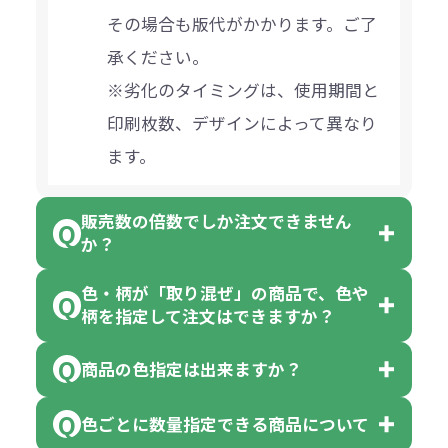
その場合も版代がかかります。ご了
承ください。
※劣化のタイミングは、使用期間と
印刷枚数、デザインによって異なり
ます。
販売数の倍数でしか注文できません
か？
色・柄が「取り混ぜ」の商品で、色や
一部商品（※）を除き、注文可能数
柄を指定して注文はできますか？
以上でしたら、何個でもご注文可能
商品の色指定は出来ますか？
です。
「色・柄 取り混ぜ」のラベルがつい
※10個単位の規制がある商品は、10
ている商品は、色指定不可となって
色ごとに数量指定できる商品について
色指定できる商品もございますが商
個、20個と10個単位でのご注文とな
おり、残念ながら指定はできませ