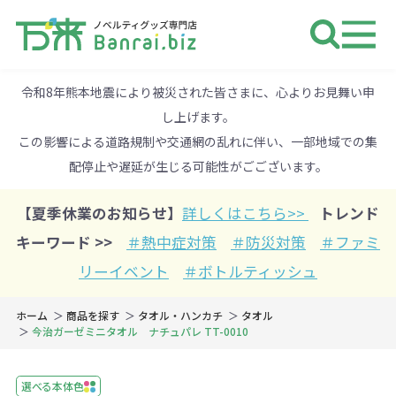
ノベルティ 専門店 万来ドットbiz 
令和8年熊本地震により被災された皆さまに、心よりお見舞い申
し上げます。
この影響による道路規制や交通網の乱れに伴い、一部地域での集
配停止や遅延が生じる可能性がごございます。
【夏季休業のお知らせ】
詳しくはこちら>>
トレンド
キーワード >>
＃熱中症対策
＃防災対策
＃ファミ
リーイベント
＃ボトルティッシュ
ホーム
商品を探す
タオル・ハンカチ
タオル
今治ガーゼミニタオル ナチュパレ TT-0010
選べる本体色