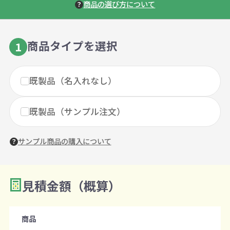
商品の選び方について
商品タイプを選択
1
既製品（名入れなし）
既製品（サンプル注文）
サンプル商品の購入について
見積金額（概算）
数量を入力
2
購入条件
商品