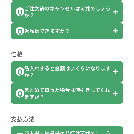
品の詳細に「色・柄 取り混ぜ」のラ
ります。
ご注文後のキャンセルは可能でしょう
ん。
「選べる本体色」のラベルが付いて
か？
ベルや商品画像に「〇色取混ぜ」な
【例】注文可能数が100個の場合
いる商品は、本体色の指定が可能で
どと表記されている商品に付きまし
は、100個以上でしたら、何個でも
返品はできますか？
す。
お客様都合でのキャンセルは、制作
ては色指定が出来ません。
可能です。
商品によって色指定可能な数量が異
過程の進行状況により、お受けでき
例えば4色取混ぜの商品を400個ご注
返品は承っておりません。あらかじ
なります。商品詳細をご確認くださ
価格
ない場合や別途料金が発生する場合
文いただいた場合には4色がそれぞ
めご了承ください。
い。
がございます。
れ等分で100個ずつ入って参ります。
名入れすると金額はいくらになります
ただし下記の場合は承っております
例えば…
ご注文の際は、十分にご確認・ご検
か？
（割り切れない場合は数個単位で前
のでお問合せください。
「セルトナ・ツートンポータブルス
討をお願いいたします。
後する場合もございます）
まとめて買った場合は値引きしてくれ
●初期不良または不良品（破損、故
但し、ロゴなど名入れ印刷をされる
クエアトート」を300個注文した場
名入れありの場合の代金の計算方法
色指定できる商品に付きましては商
ますか？
障）の場合
場合、商品本体の色にあわせて印刷
合
は下記の通りです。
品詳細の購入の所で色が選べるよう
●ご注文商品と違うものが届いた場
色を変えることはできます。（別途
「セルトナ・ツートンポータブルス
になっております。
商品によりますが、お見積もりさせ
支払方法
合
費用）
クエアトート」は10個単位でしたら
計算例：
ていただきます。
●名入れ、オリジナルの内容が異な
色を指定出来るので、ピンクを100
請求書・納品書の発行は可能でしょう
＜1色印刷の場合＞