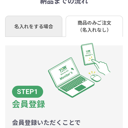
納品までの流れ
※不良商品は商品到着後7営業日以
定しているものもあります。
口座名 株式会社モノベーション
なお、印刷代はボリュームディスカ
※3万円以上(税抜)のご注文の場合で
内に当社宛に着払いでお送りくださ
（例えば無地ポケットティッシュで
ウント式になっております。
も複数ヶ所への納品の場合、別途送
い。
あれば、午前中までにご注文とご入
※振り込み手数料はお客さま負担と
商品のみご注文
同じ版で多くの数量を印刷すると、1
名入れをする場合
料頂戴する場合がございます。
お問合せ先
（名入れなし）
金いただければ翌日着でお送りする
なりますのでご注意ください。
個当たりの印刷代単価がお安くなり
0120-979-907
ことも可能です）
ます。
詳細はこちらご確認ください。
AM10:00～PM5:00（土・日・祝日を
お急ぎの場合、ご相談ください。最
一方、数量が少なく一定数に満たな
配送について
除く平日）
大限努力いたします。
い場合は、単価計算ではなく、印刷
代の基本料金を一式頂戴する場合が
ございます。
ボリュームディスカウントの計算は
商品や印刷方法によって異なります
会員登録
ので、予めご了承ください。
会員登録いただくことで
例：200個未満（1式：18,000円）