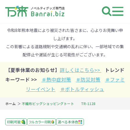
ノベルティ 専門店 万来ドットbiz 
令和8年熊本地震により被災された皆さまに、心よりお見舞い申
し上げます。
この影響による道路規制や交通網の乱れに伴い、一部地域での集
配停止や遅延が生じる可能性がごございます。
【夏季休業のお知らせ】
詳しくはこちら>>
トレンド
キーワード >>
＃熱中症対策
＃防災対策
＃ファミ
リーイベント
＃ボトルティッシュ
ホーム
不織布ビッグショッピングトート TR-1128
印刷可能
フルカラー印刷
選べる本体色