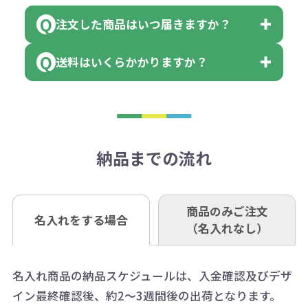
に必要な個数を入力ください。
■三菱UFJ銀行
※例えば2色印刷の場合には、名入
（商品の状態により、対応が変わる
注文した商品はいつ届きますか？
※10個単位など購入できる単位が決
小田井支店（おたいしてん）
れ費用が2倍、製版代が2倍必要で
領収書のダウンロード
場合もございます）
まっている場合は、その単位に当て
当座 0204160 株式会社モノベーシ
す。
送料はいくらかかりますか？
※不良商品をご返却いただけない場
はまらない数を入力すると、アラー
既製品の場合、ご入金確認後3営業
ョン
※商品やデザインによっては多色印
合は返品に応じられない場合がござ
トがでます。
日以降、名入れ印刷ありの場合は、
刷が出来ない場合もございます。ご
1回のご注文合計金額が3万円未満(税
います。あらかじめご了承くださ
アラートに従って数を調整してくだ
ご入金確認後約3週間となります。
■ゆうちょ銀行（振替口座）
相談下さい。
抜)の場合、送料をご納品1箇所に付
い。
さい。
但し、商品によって個別に納期を設
口座記号番号 00880-8-189695
き別途申し受けます。
納品までの流れ
※不良商品は商品到着後7営業日以
定しているものもあります。
口座名 株式会社モノベーション
なお、印刷代はボリュームディスカ
※3万円以上(税抜)のご注文の場合で
内に当社宛に着払いでお送りくださ
（例えば無地ポケットティッシュで
ウント式になっております。
も複数ヶ所への納品の場合、別途送
い。
あれば、午前中までにご注文とご入
※振り込み手数料はお客さま負担と
商品のみご注文
同じ版で多くの数量を印刷すると、1
名入れをする場合
料頂戴する場合がございます。
お問合せ先
（名入れなし）
金いただければ翌日着でお送りする
なりますのでご注意ください。
個当たりの印刷代単価がお安くなり
0120-979-907
ことも可能です）
ます。
詳細はこちらご確認ください。
AM10:00～PM5:00（土・日・祝日を
お急ぎの場合、ご相談ください。最
名入れ商品の納品スケジュールは、入金確認及びデザ
一方、数量が少なく一定数に満たな
配送について
除く平日）
イン最終確認後、約2～3週間後の出荷となります。
大限努力いたします。
い場合は、単価計算ではなく、印刷