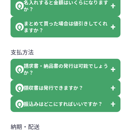
名入れすると金額はいくらになります
ただし下記の場合は承っております
例えば…
ご注文の際は、十分にご確認・ご検
か？
（割り切れない場合は数個単位で前
のでお問合せください。
「セルトナ・ツートンポータブルス
討をお願いいたします。
後する場合もございます）
まとめて買った場合は値引きしてくれ
●初期不良または不良品（破損、故
但し、ロゴなど名入れ印刷をされる
クエアトート」を300個注文した場
名入れありの場合の代金の計算方法
色指定できる商品に付きましては商
ますか？
障）の場合
場合、商品本体の色にあわせて印刷
合
は下記の通りです。
品詳細の購入の所で色が選べるよう
●ご注文商品と違うものが届いた場
色を変えることはできます。（別途
「セルトナ・ツートンポータブルス
になっております。
商品によりますが、お見積もりさせ
支払方法
合
費用）
クエアトート」は10個単位でしたら
計算例：
ていただきます。
●名入れ、オリジナルの内容が異な
色を指定出来るので、ピンクを100
請求書・納品書の発行は可能でしょう
＜1色印刷の場合＞
見積もりサポート
から個別でお問い
っていた場合
か？
個、ブルーを90個、イエローを110
（提供価格（商品代）+名入れ費用
合わせください。
ご連絡後、新しい商品と交換、修理
個 合計300個 と色を指定する事
（印刷代））×枚数+製版代
領収書は発行できますか？
会員様はマイページより各種帳票の
または返金にて対応させていただき
が出来ます。
＜多色印刷（2色以上）の場合＞
ダウンロードが可能です。
ます。
振込みはどこにすればいいですか？
（提供価格（商品代）+名入れ費用
会員様はマイページより各種帳票の
詳しくはこちらはご確認ください。
その際不良品については送料着払い
【色指定の仕方】
（印刷代）×色数）×枚数+製版代
ダウンロードが可能です。
にて一度ご連絡の上、当社にご返却
数量を入力の欄で、ご希望の本体色
下記口座にお願いします。
×色数
納期・配送
詳しくはこちらはご確認ください。
領収書のダウンロード
ください。