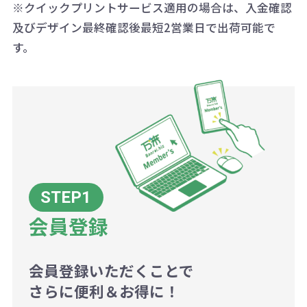
※クイックプリントサービス適用の場合は、入金確認
代の基本料金を一式頂戴する場合が
及びデザイン最終確認後最短2営業日で出荷可能で
ございます。
す。
ボリュームディスカウントの計算は
商品や印刷方法によって異なります
ので、予めご了承ください。
例：200個未満（1式：18,000円）
200個~499個の場合：42円（1個
当たり）
会員登録
500個~999個の場合：35円（1個
当たり）
1,000個以上：28円（1個当た
会員登録いただくことで
さらに便利＆お得に！
り）