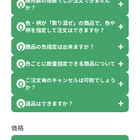
販売数の倍数でしか注文できません
か？
色・柄が「取り混ぜ」の商品で、色や
一部商品（※）を除き、注文可能数
柄を指定して注文はできますか？
以上でしたら、何個でもご注文可能
商品の色指定は出来ますか？
です。
「色・柄 取り混ぜ」のラベルがつい
※10個単位の規制がある商品は、10
ている商品は、色指定不可となって
色ごとに数量指定できる商品について
色指定できる商品もございますが商
個、20個と10個単位でのご注文とな
おり、残念ながら指定はできませ
品の詳細に「色・柄 取り混ぜ」のラ
ります。
ご注文後のキャンセルは可能でしょう
ん。
「選べる本体色」のラベルが付いて
か？
ベルや商品画像に「〇色取混ぜ」な
【例】注文可能数が100個の場合
いる商品は、本体色の指定が可能で
どと表記されている商品に付きまし
は、100個以上でしたら、何個でも
返品はできますか？
す。
お客様都合でのキャンセルは、制作
ては色指定が出来ません。
可能です。
商品によって色指定可能な数量が異
過程の進行状況により、お受けでき
例えば4色取混ぜの商品を400個ご注
返品は承っておりません。あらかじ
なります。商品詳細をご確認くださ
価格
ない場合や別途料金が発生する場合
文いただいた場合には4色がそれぞ
めご了承ください。
い。
がございます。
れ等分で100個ずつ入って参ります。