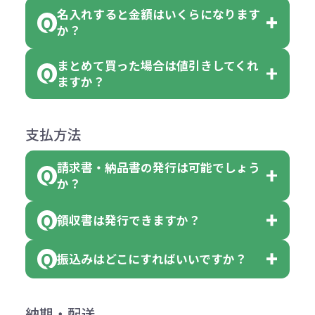
い。
がございます。
れ等分で100個ずつ入って参ります。
名入れすると金額はいくらになります
ただし下記の場合は承っております
例えば…
ご注文の際は、十分にご確認・ご検
か？
（割り切れない場合は数個単位で前
のでお問合せください。
「セルトナ・ツートンポータブルス
討をお願いいたします。
後する場合もございます）
まとめて買った場合は値引きしてくれ
●初期不良または不良品（破損、故
但し、ロゴなど名入れ印刷をされる
クエアトート」を300個注文した場
名入れありの場合の代金の計算方法
色指定できる商品に付きましては商
ますか？
障）の場合
場合、商品本体の色にあわせて印刷
合
は下記の通りです。
品詳細の購入の所で色が選べるよう
●ご注文商品と違うものが届いた場
色を変えることはできます。（別途
「セルトナ・ツートンポータブルス
になっております。
商品によりますが、お見積もりさせ
支払方法
合
費用）
クエアトート」は10個単位でしたら
計算例：
ていただきます。
●名入れ、オリジナルの内容が異な
色を指定出来るので、ピンクを100
請求書・納品書の発行は可能でしょう
＜1色印刷の場合＞
見積もりサポート
から個別でお問い
っていた場合
か？
個、ブルーを90個、イエローを110
（提供価格（商品代）+名入れ費用
合わせください。
ご連絡後、新しい商品と交換、修理
個 合計300個 と色を指定する事
（印刷代））×枚数+製版代
領収書は発行できますか？
会員様はマイページより各種帳票の
または返金にて対応させていただき
が出来ます。
＜多色印刷（2色以上）の場合＞
ダウンロードが可能です。
ます。
振込みはどこにすればいいですか？
（提供価格（商品代）+名入れ費用
会員様はマイページより各種帳票の
詳しくはこちらはご確認ください。
その際不良品については送料着払い
【色指定の仕方】
（印刷代）×色数）×枚数+製版代
ダウンロードが可能です。
にて一度ご連絡の上、当社にご返却
数量を入力の欄で、ご希望の本体色
下記口座にお願いします。
×色数
納期・配送
詳しくはこちらはご確認ください。