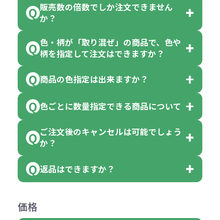
販売数の倍数でしか注文できません
か？
色・柄が「取り混ぜ」の商品で、色や
一部商品（※）を除き、注文可能数
柄を指定して注文はできますか？
以上でしたら、何個でもご注文可能
商品の色指定は出来ますか？
です。
「色・柄 取り混ぜ」のラベルがつい
※10個単位の規制がある商品は、10
ている商品は、色指定不可となって
色ごとに数量指定できる商品について
色指定できる商品もございますが商
個、20個と10個単位でのご注文とな
おり、残念ながら指定はできませ
品の詳細に「色・柄 取り混ぜ」のラ
ります。
ご注文後のキャンセルは可能でしょう
ん。
「選べる本体色」のラベルが付いて
か？
ベルや商品画像に「〇色取混ぜ」な
【例】注文可能数が100個の場合
いる商品は、本体色の指定が可能で
どと表記されている商品に付きまし
は、100個以上でしたら、何個でも
返品はできますか？
す。
お客様都合でのキャンセルは、制作
ては色指定が出来ません。
可能です。
商品によって色指定可能な数量が異
過程の進行状況により、お受けでき
例えば4色取混ぜの商品を400個ご注
返品は承っておりません。あらかじ
なります。商品詳細をご確認くださ
価格
ない場合や別途料金が発生する場合
文いただいた場合には4色がそれぞ
めご了承ください。