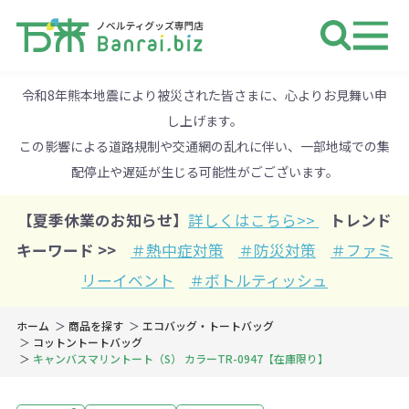
ノベルティ 専門店 万来ドットbiz 
令和8年熊本地震により被災された皆さまに、心よりお見舞い申
し上げます。
この影響による道路規制や交通網の乱れに伴い、一部地域での集
配停止や遅延が生じる可能性がごございます。
【夏季休業のお知らせ】
詳しくはこちら>>
トレンド
キーワード >>
＃熱中症対策
＃防災対策
＃ファミ
リーイベント
＃ボトルティッシュ
ホーム
商品を探す
エコバッグ・トートバッグ
コットントートバッグ
キャンバスマリントート（S） カラーTR-0947【在庫限り】