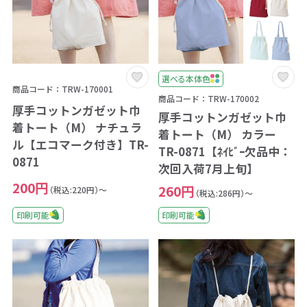
選べる本体色
商品コード：TRW-170001
商品コード：TRW-170002
厚手コットンガゼット巾
厚手コットンガゼット巾
着トート（M） ナチュラ
着トート（M） カラー
ル【エコマーク付き】TR-
TR-0871【ﾈｲﾋﾞｰ欠品中：
0871
次回入荷7月上旬】
200円
260円
（税込:220円）～
（税込:286円）～
印刷可能
印刷可能