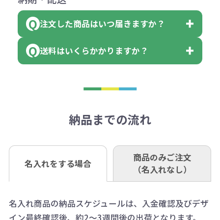
領収書のダウンロード
ください。
に必要な個数を入力ください。
■三菱UFJ銀行
※例えば2色印刷の場合には、名入
（商品の状態により、対応が変わる
注文した商品はいつ届きますか？
※10個単位など購入できる単位が決
小田井支店（おたいしてん）
れ費用が2倍、製版代が2倍必要で
領収書のダウンロード
場合もございます）
まっている場合は、その単位に当て
当座 0204160 株式会社モノベーシ
す。
送料はいくらかかりますか？
※不良商品をご返却いただけない場
はまらない数を入力すると、アラー
既製品の場合、ご入金確認後3営業
ョン
※商品やデザインによっては多色印
合は返品に応じられない場合がござ
トがでます。
日以降、名入れ印刷ありの場合は、
刷が出来ない場合もございます。ご
1回のご注文合計金額が3万円未満(税
います。あらかじめご了承くださ
アラートに従って数を調整してくだ
ご入金確認後約3週間となります。
■ゆうちょ銀行（振替口座）
相談下さい。
抜)の場合、送料をご納品1箇所に付
い。
さい。
但し、商品によって個別に納期を設
口座記号番号 00880-8-189695
き別途申し受けます。
納品までの流れ
※不良商品は商品到着後7営業日以
定しているものもあります。
口座名 株式会社モノベーション
なお、印刷代はボリュームディスカ
※3万円以上(税抜)のご注文の場合で
内に当社宛に着払いでお送りくださ
（例えば無地ポケットティッシュで
ウント式になっております。
も複数ヶ所への納品の場合、別途送
い。
あれば、午前中までにご注文とご入
※振り込み手数料はお客さま負担と
商品のみご注文
同じ版で多くの数量を印刷すると、1
名入れをする場合
料頂戴する場合がございます。
お問合せ先
（名入れなし）
金いただければ翌日着でお送りする
なりますのでご注意ください。
個当たりの印刷代単価がお安くなり
0120-979-907
ことも可能です）
ます。
詳細はこちらご確認ください。
AM10:00～PM5:00（土・日・祝日を
お急ぎの場合、ご相談ください。最
名入れ商品の納品スケジュールは、入金確認及びデザ
一方、数量が少なく一定数に満たな
配送について
除く平日）
イン最終確認後、約2～3週間後の出荷となります。
大限努力いたします。