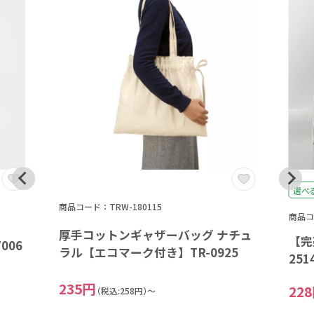
選べ
商品コード：TRW-180115
商品コー
厚手コットンギャザーバッグ ナチュ
【完
006
ラル【エコマーク付き】TR-0925
251
235円
22
（税込:258円）～