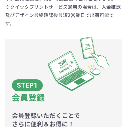
い場合は、単価計算ではなく、印刷
※クイックプリントサービス適用の場合は、入金確認
代の基本料金を一式頂戴する場合が
及びデザイン最終確認後最短2営業日で出荷可能で
ございます。
す。
ボリュームディスカウントの計算は
商品や印刷方法によって異なります
ので、予めご了承ください。
例：200個未満（1式：18,000円）
200個~499個の場合：42円（1個
当たり）
会員登録
500個~999個の場合：35円（1個
当たり）
1,000個以上：28円（1個当た
会員登録いただくことで
さらに便利＆お得に！
り）