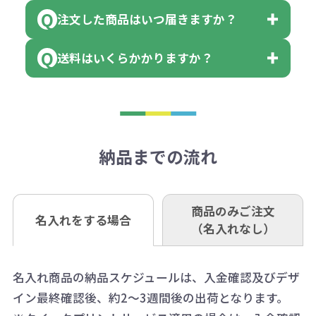
※例えば2色印刷の場合には、名入
（商品の状態により、対応が変わる
注文した商品はいつ届きますか？
※10個単位など購入できる単位が決
小田井支店（おたいしてん）
れ費用が2倍、製版代が2倍必要で
領収書のダウンロード
場合もございます）
まっている場合は、その単位に当て
当座 0204160 株式会社モノベーシ
す。
送料はいくらかかりますか？
※不良商品をご返却いただけない場
はまらない数を入力すると、アラー
既製品の場合、ご入金確認後3営業
ョン
※商品やデザインによっては多色印
合は返品に応じられない場合がござ
トがでます。
日以降、名入れ印刷ありの場合は、
刷が出来ない場合もございます。ご
1回のご注文合計金額が3万円未満(税
います。あらかじめご了承くださ
アラートに従って数を調整してくだ
ご入金確認後約3週間となります。
■ゆうちょ銀行（振替口座）
相談下さい。
抜)の場合、送料をご納品1箇所に付
い。
さい。
但し、商品によって個別に納期を設
口座記号番号 00880-8-189695
き別途申し受けます。
納品までの流れ
※不良商品は商品到着後7営業日以
定しているものもあります。
口座名 株式会社モノベーション
なお、印刷代はボリュームディスカ
※3万円以上(税抜)のご注文の場合で
内に当社宛に着払いでお送りくださ
（例えば無地ポケットティッシュで
ウント式になっております。
も複数ヶ所への納品の場合、別途送
い。
あれば、午前中までにご注文とご入
※振り込み手数料はお客さま負担と
商品のみご注文
同じ版で多くの数量を印刷すると、1
名入れをする場合
料頂戴する場合がございます。
お問合せ先
（名入れなし）
金いただければ翌日着でお送りする
なりますのでご注意ください。
個当たりの印刷代単価がお安くなり
0120-979-907
ことも可能です）
ます。
詳細はこちらご確認ください。
AM10:00～PM5:00（土・日・祝日を
お急ぎの場合、ご相談ください。最
名入れ商品の納品スケジュールは、入金確認及びデザ
一方、数量が少なく一定数に満たな
配送について
除く平日）
イン最終確認後、約2～3週間後の出荷となります。
大限努力いたします。
い場合は、単価計算ではなく、印刷