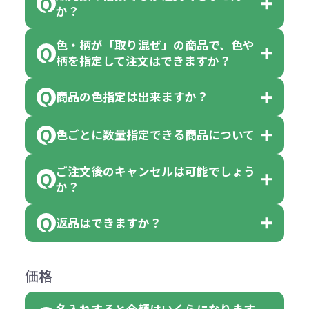
か？
色・柄が「取り混ぜ」の商品で、色や
一部商品（※）を除き、注文可能数
柄を指定して注文はできますか？
以上でしたら、何個でもご注文可能
商品の色指定は出来ますか？
です。
「色・柄 取り混ぜ」のラベルがつい
※10個単位の規制がある商品は、10
ている商品は、色指定不可となって
色ごとに数量指定できる商品について
色指定できる商品もございますが商
個、20個と10個単位でのご注文とな
おり、残念ながら指定はできませ
品の詳細に「色・柄 取り混ぜ」のラ
ります。
ご注文後のキャンセルは可能でしょう
ん。
「選べる本体色」のラベルが付いて
か？
ベルや商品画像に「〇色取混ぜ」な
【例】注文可能数が100個の場合
いる商品は、本体色の指定が可能で
どと表記されている商品に付きまし
は、100個以上でしたら、何個でも
返品はできますか？
す。
お客様都合でのキャンセルは、制作
ては色指定が出来ません。
可能です。
商品によって色指定可能な数量が異
過程の進行状況により、お受けでき
例えば4色取混ぜの商品を400個ご注
返品は承っておりません。あらかじ
なります。商品詳細をご確認くださ
価格
ない場合や別途料金が発生する場合
文いただいた場合には4色がそれぞ
めご了承ください。
い。
がございます。
れ等分で100個ずつ入って参ります。
名入れすると金額はいくらになります