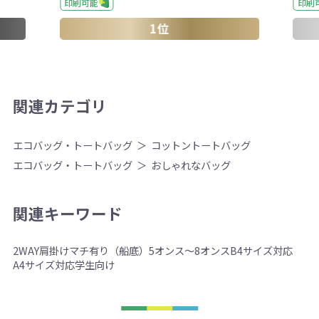
印刷
印刷可能
1位
関連カテゴリ
エコバッグ・トートバッグ
コットントートバッグ
エコバッグ・トートバッグ
おしゃれなバッグ
関連キーワード
2WAY
肩掛け
マチ有り（船底）
5オンス～8オンス
B4サイズ対応
A4サイズ対応
学生向け