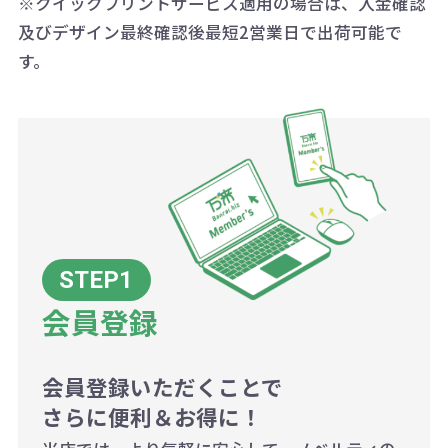
※クイックプリントサービス適用の場合は、入金確認
代の基本料金を一式頂戴する場合が
及びデザイン最終確認後最短2営業日で出荷可能で
ございます。
す。
ボリュームディスカウントの計算は
商品や印刷方法によって異なります
ので、予めご了承ください。
例：200個未満（1式：18,000円）
200個~499個の場合：42円（1個
当たり）
会員登録
500個~999個の場合：35円（1個
当たり）
1,000個以上：28円（1個当た
会員登録いただくことで
さらに便利＆お得に！
り）