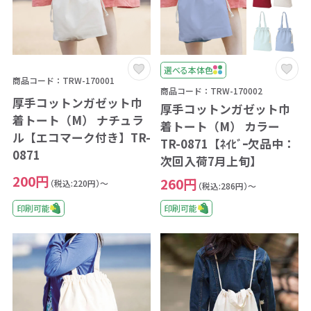
選べる本体色
商品コード：TRW-170001
商品コード：TRW-170002
厚手コットンガゼット巾
厚手コットンガゼット巾
着トート（M） ナチュラ
着トート（M） カラー
ル【エコマーク付き】TR-
TR-0871【ﾈｲﾋﾞｰ欠品中：
0871
次回入荷7月上旬】
200円
260円
（税込:220円）～
（税込:286円）～
印刷可能
印刷可能