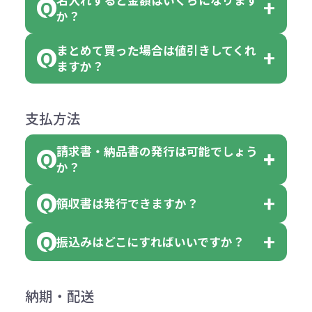
ただし下記の場合は承っております
例えば…
ご注文の際は、十分にご確認・ご検
か？
（割り切れない場合は数個単位で前
のでお問合せください。
「セルトナ・ツートンポータブルス
討をお願いいたします。
後する場合もございます）
まとめて買った場合は値引きしてくれ
●初期不良または不良品（破損、故
但し、ロゴなど名入れ印刷をされる
クエアトート」を300個注文した場
名入れありの場合の代金の計算方法
色指定できる商品に付きましては商
ますか？
障）の場合
場合、商品本体の色にあわせて印刷
合
は下記の通りです。
品詳細の購入の所で色が選べるよう
●ご注文商品と違うものが届いた場
色を変えることはできます。（別途
「セルトナ・ツートンポータブルス
になっております。
商品によりますが、お見積もりさせ
支払方法
合
費用）
クエアトート」は10個単位でしたら
計算例：
ていただきます。
●名入れ、オリジナルの内容が異な
色を指定出来るので、ピンクを100
請求書・納品書の発行は可能でしょう
＜1色印刷の場合＞
見積もりサポート
から個別でお問い
っていた場合
か？
個、ブルーを90個、イエローを110
（提供価格（商品代）+名入れ費用
合わせください。
ご連絡後、新しい商品と交換、修理
個 合計300個 と色を指定する事
（印刷代））×枚数+製版代
領収書は発行できますか？
会員様はマイページより各種帳票の
または返金にて対応させていただき
が出来ます。
＜多色印刷（2色以上）の場合＞
ダウンロードが可能です。
ます。
振込みはどこにすればいいですか？
（提供価格（商品代）+名入れ費用
会員様はマイページより各種帳票の
詳しくはこちらはご確認ください。
その際不良品については送料着払い
【色指定の仕方】
（印刷代）×色数）×枚数+製版代
ダウンロードが可能です。
にて一度ご連絡の上、当社にご返却
数量を入力の欄で、ご希望の本体色
下記口座にお願いします。
×色数
納期・配送
詳しくはこちらはご確認ください。
領収書のダウンロード
ください。
に必要な個数を入力ください。
■三菱UFJ銀行