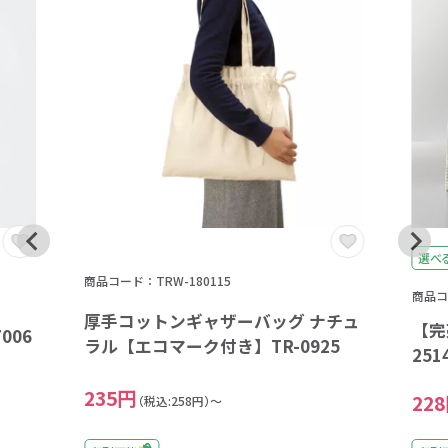
選べ
商品コード：TRW-180115
商品コー
厚手コットンギャザーバッグ ナチュ
【完
006
ラル【エコマーク付き】TR-0925
251
235円
22
（税込:258円）～