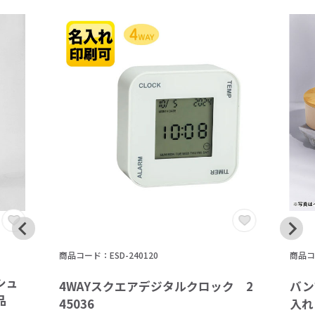
商品コード：ESD-240120
商品コー
シュ
4WAYスクエアデジタルクロック 2
バン
品
45036
入れ 