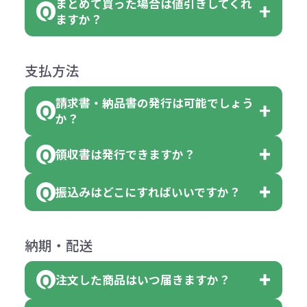
まとめて買った場合は値引きしてくれ
●初期不良または不良品（破損、故
但し、ロゴなど名入れ印刷をされる
クエアトート」を300個注文した場
名入れありの場合の代金の計算方法
色指定できる商品に付きましては商
ますか？
障）の場合
場合、商品本体の色にあわせて印刷
合
は下記の通りです。
品詳細の購入の所で色が選べるよう
●ご注文商品と違うものが届いた場
色を変えることはできます。（別途
「セルトナ・ツートンポータブルス
になっております。
商品によりますが、お見積もりさせ
支払方法
合
費用）
クエアトート」は10個単位でしたら
計算例：
ていただきます。
●名入れ、オリジナルの内容が異な
色を指定出来るので、ピンクを100
請求書・納品書の発行は可能でしょう
＜1色印刷の場合＞
見積もりサポート
から個別でお問い
っていた場合
か？
個、ブルーを90個、イエローを110
（提供価格（商品代）+名入れ費用
合わせください。
ご連絡後、新しい商品と交換、修理
個 合計300個 と色を指定する事
（印刷代））×枚数+製版代
領収書は発行できますか？
会員様はマイページより各種帳票の
または返金にて対応させていただき
が出来ます。
＜多色印刷（2色以上）の場合＞
ダウンロードが可能です。
ます。
振込みはどこにすればいいですか？
（提供価格（商品代）+名入れ費用
会員様はマイページより各種帳票の
詳しくはこちらはご確認ください。
その際不良品については送料着払い
【色指定の仕方】
（印刷代）×色数）×枚数+製版代
ダウンロードが可能です。
にて一度ご連絡の上、当社にご返却
数量を入力の欄で、ご希望の本体色
下記口座にお願いします。
×色数
納期・配送
詳しくはこちらはご確認ください。
領収書のダウンロード
ください。
に必要な個数を入力ください。
■三菱UFJ銀行
※例えば2色印刷の場合には、名入
（商品の状態により、対応が変わる
注文した商品はいつ届きますか？
※10個単位など購入できる単位が決
小田井支店（おたいしてん）
れ費用が2倍、製版代が2倍必要で
領収書のダウンロード
場合もございます）
まっている場合は、その単位に当て
当座 0204160 株式会社モノベーシ