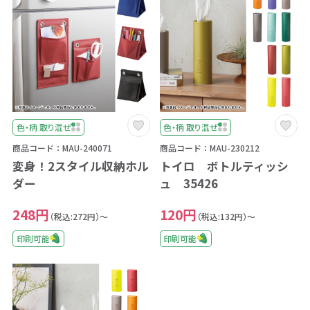
色・柄 取り混ぜ
色・柄 取り混ぜ
商品コード：MAU-240071
商品コード：MAU-230212
変身！2スタイル収納ホル
トイロ ボトルティッシ
ダー
ュ 35426
248円
120円
（税込:272円）～
（税込:132円）～
印刷可能
印刷可能