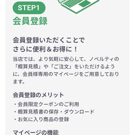
ボリュームディスカウントの計算は
商品や印刷方法によって異なります
会員登録
ので、予めご了承ください。
会員登録いただくことで
例：200個未満（1式：18,000円）
さらに便利＆お得に！
200個~499個の場合：42円（1個
当店では、より気軽に安心して、ノベルティの
当たり）
「概算見積」や「ご注文」をいただけるよう
に、会員様専用のマイページをご用意しており
500個~999個の場合：35円（1個
ます。
当たり）
会員登録のメリット
1,000個以上：28円（1個当た
・会員限定クーポンのご利用
り）
・概算見積書の保存・ダウンロード
・お気に入り商品の登録
マイページの機能