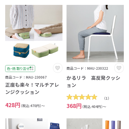
商品コード：MAU-230322
色・柄 取り混ぜ
かるリラ 高反発クッシ
商品コード：MAU-230067
正座も楽々！マルチアレ
ョン
ンジクッション
（1）
428円
368円
（税込:470円）～
（税込:404円）～