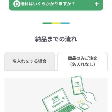
す。
送料はいくらかかりますか？
※不良商品をご返却いただけない場
はまらない数を入力すると、アラー
既製品の場合、ご入金確認後3営業
ョン
※商品やデザインによっては多色印
合は返品に応じられない場合がござ
トがでます。
日以降、名入れ印刷ありの場合は、
刷が出来ない場合もございます。ご
1回のご注文合計金額が3万円未満(税
います。あらかじめご了承くださ
アラートに従って数を調整してくだ
ご入金確認後約3週間となります。
■ゆうちょ銀行（振替口座）
相談下さい。
抜)の場合、送料をご納品1箇所に付
い。
さい。
但し、商品によって個別に納期を設
口座記号番号 00880-8-189695
き別途申し受けます。
納品までの流れ
※不良商品は商品到着後7営業日以
定しているものもあります。
口座名 株式会社モノベーション
なお、印刷代はボリュームディスカ
※3万円以上(税抜)のご注文の場合で
内に当社宛に着払いでお送りくださ
（例えば無地ポケットティッシュで
ウント式になっております。
も複数ヶ所への納品の場合、別途送
い。
あれば、午前中までにご注文とご入
※振り込み手数料はお客さま負担と
商品のみご注文
同じ版で多くの数量を印刷すると、1
名入れをする場合
料頂戴する場合がございます。
お問合せ先
（名入れなし）
金いただければ翌日着でお送りする
なりますのでご注意ください。
個当たりの印刷代単価がお安くなり
0120-979-907
ことも可能です）
ます。
詳細はこちらご確認ください。
AM10:00～PM5:00（土・日・祝日を
お急ぎの場合、ご相談ください。最
一方、数量が少なく一定数に満たな
配送について
除く平日）
大限努力いたします。
い場合は、単価計算ではなく、印刷
代の基本料金を一式頂戴する場合が
ございます。