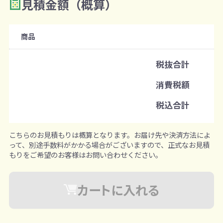
見積金額（概算）
数量を入力
2
購入条件
商品
注文可能数
税抜合計
既製品：120個から
消費税額
注文単位
税込合計
1個ずつ追加可能
※既製品サンプルは各色3個まで
こちらのお見積もりは概算となります。お届け先や決済方法によ
って、別途手数料がかかる場合がございますので、正式なお見積
もりをご希望のお客様はお問い合わせください。
カートに入れる