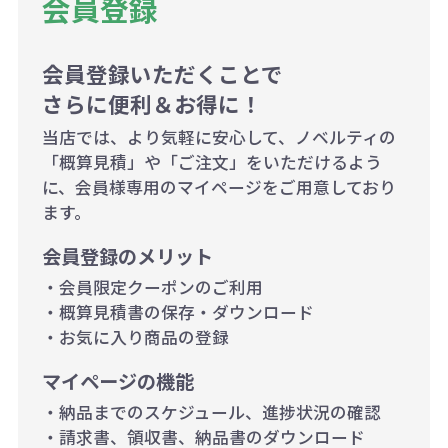
会員登録
ので、予めご了承ください。
会員登録いただくことで
例：200個未満（1式：18,000円）
さらに便利＆お得に！
200個~499個の場合：42円（1個
当店では、より気軽に安心して、ノベルティの
当たり）
「概算見積」や「ご注文」をいただけるよう
に、会員様専用のマイページをご用意しており
500個~999個の場合：35円（1個
ます。
当たり）
会員登録のメリット
1,000個以上：28円（1個当た
・会員限定クーポンのご利用
り）
・概算見積書の保存・ダウンロード
・お気に入り商品の登録
マイページの機能
・納品までのスケジュール、進捗状況の確認
・請求書、領収書、納品書のダウンロード