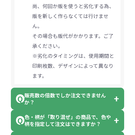
尚、何回か版を使うと劣化する為、
版を新しく作らなくては行けませ
ん。
その場合も版代がかかります。ご了
承ください。
※劣化のタイミングは、使用期間と
印刷枚数、デザインによって異なり
ます。
販売数の倍数でしか注文できません
か？
色・柄が「取り混ぜ」の商品で、色や
一部商品（※）を除き、注文可能数
柄を指定して注文はできますか？
以上でしたら、何個でもご注文可能