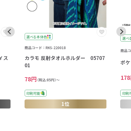
選べる本体色
選べ
商品コード：RKS-220018
商品コー
Ｙス
カラモ 反射タオルホルダー 05707
ポケ
01
17
78円
（税込:85円）～
印刷可能
印刷
1位