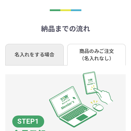
トがでます。
日以降、名入れ印刷ありの場合は、
刷が出来ない場合もございます。ご
1回のご注文合計金額が3万円未満(税
います。あらかじめご了承くださ
アラートに従って数を調整してくだ
ご入金確認後約3週間となります。
■ゆうちょ銀行（振替口座）
相談下さい。
抜)の場合、送料をご納品1箇所に付
い。
さい。
但し、商品によって個別に納期を設
口座記号番号 00880-8-189695
き別途申し受けます。
納品までの流れ
※不良商品は商品到着後7営業日以
定しているものもあります。
口座名 株式会社モノベーション
なお、印刷代はボリュームディスカ
※3万円以上(税抜)のご注文の場合で
内に当社宛に着払いでお送りくださ
（例えば無地ポケットティッシュで
ウント式になっております。
も複数ヶ所への納品の場合、別途送
い。
あれば、午前中までにご注文とご入
※振り込み手数料はお客さま負担と
商品のみご注文
同じ版で多くの数量を印刷すると、1
名入れをする場合
料頂戴する場合がございます。
お問合せ先
（名入れなし）
金いただければ翌日着でお送りする
なりますのでご注意ください。
個当たりの印刷代単価がお安くなり
0120-979-907
ことも可能です）
ます。
詳細はこちらご確認ください。
AM10:00～PM5:00（土・日・祝日を
お急ぎの場合、ご相談ください。最
一方、数量が少なく一定数に満たな
配送について
除く平日）
大限努力いたします。
い場合は、単価計算ではなく、印刷
代の基本料金を一式頂戴する場合が
ございます。
ボリュームディスカウントの計算は
商品や印刷方法によって異なります