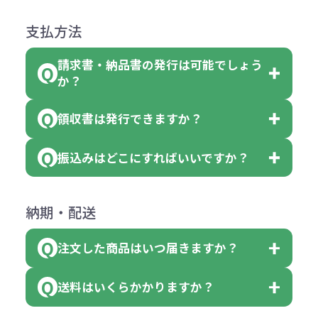
●ご注文商品と違うものが届いた場
色を変えることはできます。（別途
「セルトナ・ツートンポータブルス
になっております。
商品によりますが、お見積もりさせ
支払方法
合
費用）
クエアトート」は10個単位でしたら
計算例：
ていただきます。
●名入れ、オリジナルの内容が異な
色を指定出来るので、ピンクを100
請求書・納品書の発行は可能でしょう
＜1色印刷の場合＞
見積もりサポート
から個別でお問い
っていた場合
か？
個、ブルーを90個、イエローを110
（提供価格（商品代）+名入れ費用
合わせください。
ご連絡後、新しい商品と交換、修理
個 合計300個 と色を指定する事
（印刷代））×枚数+製版代
領収書は発行できますか？
会員様はマイページより各種帳票の
または返金にて対応させていただき
が出来ます。
＜多色印刷（2色以上）の場合＞
ダウンロードが可能です。
ます。
振込みはどこにすればいいですか？
（提供価格（商品代）+名入れ費用
会員様はマイページより各種帳票の
詳しくはこちらはご確認ください。
その際不良品については送料着払い
【色指定の仕方】
（印刷代）×色数）×枚数+製版代
ダウンロードが可能です。
にて一度ご連絡の上、当社にご返却
数量を入力の欄で、ご希望の本体色
下記口座にお願いします。
×色数
納期・配送
詳しくはこちらはご確認ください。
領収書のダウンロード
ください。
に必要な個数を入力ください。
■三菱UFJ銀行
※例えば2色印刷の場合には、名入
（商品の状態により、対応が変わる
注文した商品はいつ届きますか？
※10個単位など購入できる単位が決
小田井支店（おたいしてん）
れ費用が2倍、製版代が2倍必要で
領収書のダウンロード
場合もございます）
まっている場合は、その単位に当て
当座 0204160 株式会社モノベーシ
す。
送料はいくらかかりますか？
※不良商品をご返却いただけない場
はまらない数を入力すると、アラー
既製品の場合、ご入金確認後3営業
ョン
※商品やデザインによっては多色印
合は返品に応じられない場合がござ