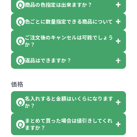
商品の色指定は出来ますか？
です。
「色・柄 取り混ぜ」のラベルがつい
※10個単位の規制がある商品は、10
ている商品は、色指定不可となって
色ごとに数量指定できる商品について
色指定できる商品もございますが商
個、20個と10個単位でのご注文とな
おり、残念ながら指定はできませ
品の詳細に「色・柄 取り混ぜ」のラ
ります。
ご注文後のキャンセルは可能でしょう
ん。
「選べる本体色」のラベルが付いて
か？
ベルや商品画像に「〇色取混ぜ」な
【例】注文可能数が100個の場合
いる商品は、本体色の指定が可能で
どと表記されている商品に付きまし
は、100個以上でしたら、何個でも
返品はできますか？
す。
お客様都合でのキャンセルは、制作
ては色指定が出来ません。
可能です。
商品によって色指定可能な数量が異
過程の進行状況により、お受けでき
例えば4色取混ぜの商品を400個ご注
返品は承っておりません。あらかじ
なります。商品詳細をご確認くださ
価格
ない場合や別途料金が発生する場合
文いただいた場合には4色がそれぞ
めご了承ください。
い。
がございます。
れ等分で100個ずつ入って参ります。
名入れすると金額はいくらになります
ただし下記の場合は承っております
例えば…
ご注文の際は、十分にご確認・ご検
か？
（割り切れない場合は数個単位で前
のでお問合せください。
「セルトナ・ツートンポータブルス
討をお願いいたします。
後する場合もございます）
まとめて買った場合は値引きしてくれ
●初期不良または不良品（破損、故
但し、ロゴなど名入れ印刷をされる
クエアトート」を300個注文した場
名入れありの場合の代金の計算方法
色指定できる商品に付きましては商
ますか？
障）の場合
場合、商品本体の色にあわせて印刷
合
は下記の通りです。
品詳細の購入の所で色が選べるよう