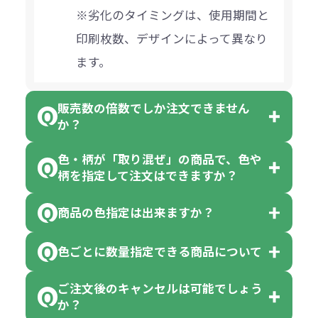
※劣化のタイミングは、使用期間と
印刷枚数、デザインによって異なり
ます。
販売数の倍数でしか注文できません
か？
色・柄が「取り混ぜ」の商品で、色や
一部商品（※）を除き、注文可能数
柄を指定して注文はできますか？
以上でしたら、何個でもご注文可能
商品の色指定は出来ますか？
です。
「色・柄 取り混ぜ」のラベルがつい
※10個単位の規制がある商品は、10
ている商品は、色指定不可となって
色ごとに数量指定できる商品について
色指定できる商品もございますが商
個、20個と10個単位でのご注文とな
おり、残念ながら指定はできませ
品の詳細に「色・柄 取り混ぜ」のラ
ります。
ご注文後のキャンセルは可能でしょう
ん。
「選べる本体色」のラベルが付いて
か？
ベルや商品画像に「〇色取混ぜ」な
【例】注文可能数が100個の場合