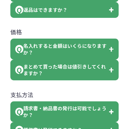
いる商品は、本体色の指定が可能で
どと表記されている商品に付きまし
は、100個以上でしたら、何個でも
返品はできますか？
す。
お客様都合でのキャンセルは、制作
ては色指定が出来ません。
可能です。
商品によって色指定可能な数量が異
過程の進行状況により、お受けでき
例えば4色取混ぜの商品を400個ご注
返品は承っておりません。あらかじ
なります。商品詳細をご確認くださ
価格
ない場合や別途料金が発生する場合
文いただいた場合には4色がそれぞ
めご了承ください。
い。
がございます。
れ等分で100個ずつ入って参ります。
名入れすると金額はいくらになります
ただし下記の場合は承っております
例えば…
ご注文の際は、十分にご確認・ご検
か？
（割り切れない場合は数個単位で前
のでお問合せください。
「セルトナ・ツートンポータブルス
討をお願いいたします。
後する場合もございます）
まとめて買った場合は値引きしてくれ
●初期不良または不良品（破損、故
但し、ロゴなど名入れ印刷をされる
クエアトート」を300個注文した場
名入れありの場合の代金の計算方法
色指定できる商品に付きましては商
ますか？
障）の場合
場合、商品本体の色にあわせて印刷
合
は下記の通りです。
品詳細の購入の所で色が選べるよう
●ご注文商品と違うものが届いた場
色を変えることはできます。（別途
「セルトナ・ツートンポータブルス
になっております。
商品によりますが、お見積もりさせ
支払方法
合
費用）
クエアトート」は10個単位でしたら
計算例：
ていただきます。
●名入れ、オリジナルの内容が異な
色を指定出来るので、ピンクを100
請求書・納品書の発行は可能でしょう
＜1色印刷の場合＞
見積もりサポート
から個別でお問い
っていた場合
か？
個、ブルーを90個、イエローを110
（提供価格（商品代）+名入れ費用
合わせください。
ご連絡後、新しい商品と交換、修理
個 合計300個 と色を指定する事
（印刷代））×枚数+製版代