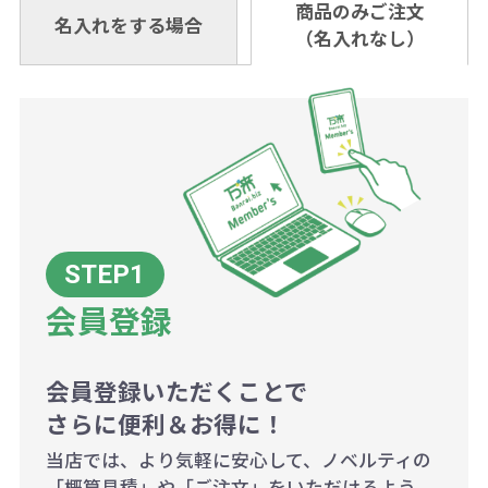
あれば、午前中までにご注文とご入
※振り込み手数料はお客さま負担と
商品のみご注文
同じ版で多くの数量を印刷すると、1
名入れをする場合
料頂戴する場合がございます。
お問合せ先
（名入れなし）
金いただければ翌日着でお送りする
なりますのでご注意ください。
個当たりの印刷代単価がお安くなり
0120-979-907
ことも可能です）
ます。
詳細はこちらご確認ください。
AM10:00～PM5:00（土・日・祝日を
お急ぎの場合、ご相談ください。最
一方、数量が少なく一定数に満たな
配送について
除く平日）
大限努力いたします。
い場合は、単価計算ではなく、印刷
代の基本料金を一式頂戴する場合が
ございます。
ボリュームディスカウントの計算は
商品や印刷方法によって異なります
会員登録
ので、予めご了承ください。
会員登録いただくことで
例：200個未満（1式：18,000円）
さらに便利＆お得に！
200個~499個の場合：42円（1個
当店では、より気軽に安心して、ノベルティの
当たり）
「概算見積」や「ご注文」をいただけるよう