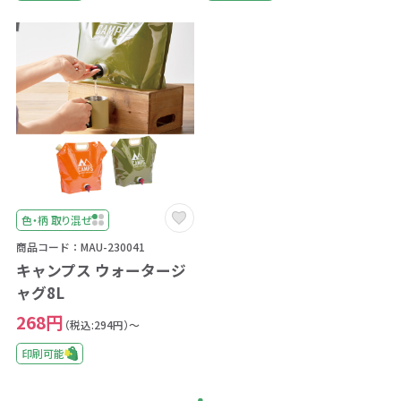
色・柄 取り混ぜ
商品コード：MAU-230041
キャンプス ウォータージ
ャグ8L
268円
（税込:294円）～
印刷可能