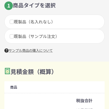
商品タイプを選択
1
既製品（名入れなし）
既製品（サンプル注文）
サンプル商品の購入について
見積金額（概算）
数量を入力
2
購入条件
商品
注文可能数
税抜合計
既製品：200個から