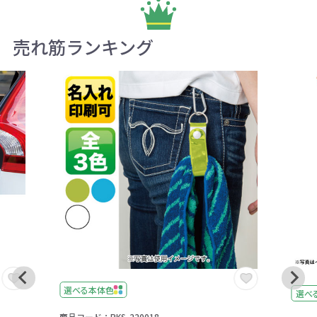
売れ筋ランキング
選べる本体色
選べ
商品コード：RKS-220018