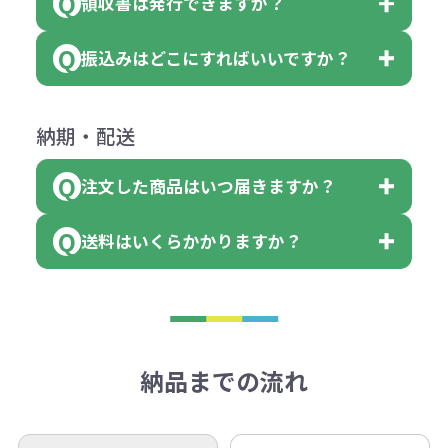
領収書は発行できますか？
会員様はマイページより各種帳票の
または返金にて対応させていただき
が出来ます。
＜多色印刷（2色以上）の場合＞
ダウンロードが可能です。
ます。
振込みはどこにすればいいですか？
（提供価格（商品代）+名入れ費用
会員様はマイページより各種帳票の
詳しくはこちらはご確認ください。
その際不良品については送料着払い
【色指定の仕方】
（印刷代）×色数）×枚数+製版代
ダウンロードが可能です。
にて一度ご連絡の上、当社にご返却
数量を入力の欄で、ご希望の本体色
下記口座にお願いします。
×色数
納期・配送
詳しくはこちらはご確認ください。
領収書のダウンロード
ください。
に必要な個数を入力ください。
■三菱UFJ銀行
※例えば2色印刷の場合には、名入
（商品の状態により、対応が変わる
注文した商品はいつ届きますか？
※10個単位など購入できる単位が決
小田井支店（おたいしてん）
れ費用が2倍、製版代が2倍必要で
領収書のダウンロード
場合もございます）
まっている場合は、その単位に当て
当座 0204160 株式会社モノベーシ
す。
送料はいくらかかりますか？
※不良商品をご返却いただけない場
はまらない数を入力すると、アラー
既製品の場合、ご入金確認後3営業
ョン
※商品やデザインによっては多色印
合は返品に応じられない場合がござ
トがでます。
日以降、名入れ印刷ありの場合は、
刷が出来ない場合もございます。ご
1回のご注文合計金額が3万円未満(税
います。あらかじめご了承くださ
アラートに従って数を調整してくだ
ご入金確認後約3週間となります。
■ゆうちょ銀行（振替口座）
相談下さい。
抜)の場合、送料をご納品1箇所に付
い。
さい。
但し、商品によって個別に納期を設
口座記号番号 00880-8-189695
き別途申し受けます。
納品までの流れ
※不良商品は商品到着後7営業日以
定しているものもあります。
口座名 株式会社モノベーション
なお、印刷代はボリュームディスカ
※3万円以上(税抜)のご注文の場合で
内に当社宛に着払いでお送りくださ
（例えば無地ポケットティッシュで
ウント式になっております。
も複数ヶ所への納品の場合、別途送
い。