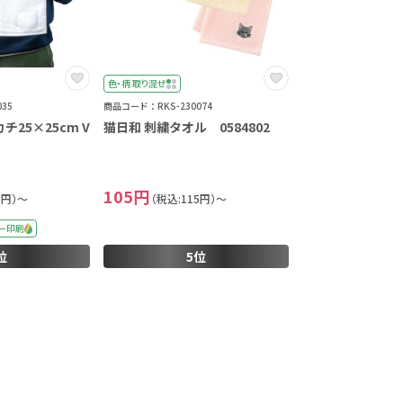
色・柄 取り混ぜ
35
商品コード：RKS-230074
25×25cm V
猫日和 刺繍タオル 0584802
105円
8円）～
（税込:115円）～
ー印刷
位
5位