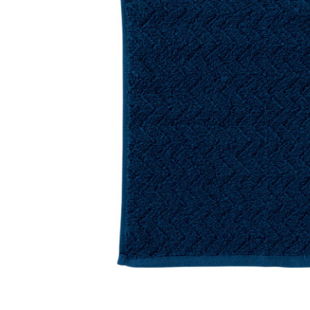
巾着・リュック全般
ポーチ全般
ケース全般
マグカップ全般
展示会・セミナー全般
社会貢献機能付き全般
子供向け全般
女性向け全般
シニア向け全般
メーカー向け全般
店舗向け全般
コット
コットン
財布
再生コ
展示会
ファッ
健康・
陶器
フェ
カー
バッ
SD
お
ア
グ全般
般
般
ャンパス向け全般
チ
訪日外国人・インバウンド向
タンブラー・ボトル・グラス
来店・成約プレゼント
営業活動
ペン・
け
ポリエステルバッグ
デニムポーチ
再生紙
防犯・安心グッズ
学校・教育グッズ
湯のみ
ジュート
化粧ポ
リサイ
選挙
タンブラー・ボトル・グ
文具・ステーショナリー
スマホ・タブレットグッ
訪日外国人・インバウ
モバイ
ペン・筆記用具全般
パソコングッズ全般
ステン
単色ボ
付箋
USBグ
和風
ラス全般
全般
ズ全般
ンド向け全般
電器
マルシェバッグ
コルク
竹・バン
ランチ
春のノベルティ特集
夏のノベ
メッセージ入りノベルティ
記念品
生活用品
イベン
イヤフォ
アルミボトル
電子メモパッド
タッチペン
クリア
ペンケ
ト
バイオマス
EVA素
生活用品・生活雑貨全
お絵かき・
ティッシュ全般
インテリア雑貨全般
イベント・抽選会全般
掃除・
ウェット
フォト
般
マグネット
スマホ対応手袋
クリップ
そ
ＦＳＣ認証
ブランケット・ひざ掛け
季節のグッズ
キッチ
女性向け抽選会セット
植物栽培セット
季節の
そ
除菌・感染対策グッズ
キッチングッズ全般
防災・防犯グッズ全般
美容・健康グッズ全般
季節のグッズ全般
キッチ
防災グ
マスク
春のノ
入
全般
タオル・ハンカチ
うちわ・
スポンジ
ボウル・プレート
ライト・ランタン
マスクケース
抗菌グッズ
健康グ
石鹸・
地球にやさしいエコグッズ
ロス