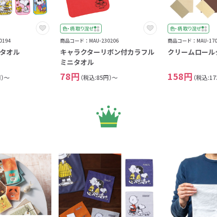
色・柄 取り混ぜ
色・柄 取り混ぜ
194
商品コード：MAU-230206
商品コード：MAU-170
タオル
キャラクターリボン付カラフル
クリームロール
ミニタオル
78円
158円
円）～
（税込:85円）～
（税込:1