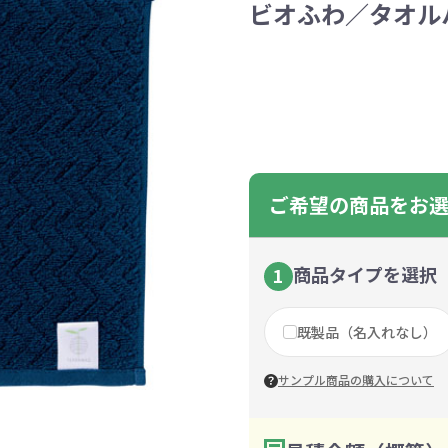
ビオふわ／タオルハ
ントートバッグ
巾着・リュック
ットン
向けバッグ
ション雑貨
癒しグッズ
マグカップ
アトレード
ディーラー
グ・ポーチ
Gs推進
菓子系
パレル
プラスチックマグカップ
展示会向けノベルティ
樹を・サンゴを植える
不織布巾着・リュック
ポリエステルポーチ
コインケース
再生ＰＥＴ
エコ・アイデア雑貨
文具・知育玩具系
美容系サロン
住宅・不動産
防犯グッズ
環境保全
部活動
モバイル・
コットン
カードケ
再生樹脂
イベント
キッチ
交通
記
バッグ
グ
ック
プ
ツール・粗品
筆記用具
文具・ステーショナリー
絆ツール
スマホ・タブ
景品・
着せ替え
・リネンバッグ
ーチ
クルデニム
啓発グッズ
デニムバッグ
フラットポーチ
OBP
シャンブリ
オーガニ
ポーチ
ルバッテリー・充
プラスチックタンブラ
レスタンブラー
ールペン
ッズ
・和雑貨
多色ボールペン
メモ帳
ケーブル
PCクリーナー
着せ替え
クレヨン・
モバイル
マウスパ
ノー
ー
ブーファイバー
バッグ
サコッシュ
ジュート
おしゃれ
コーヒー
ルティ特集
秋のノベルティ特集
冬のノベ
・生活雑貨
ト・抽選会
スポーツ・部活動
キーホルダー
ライブ
ティ
ン・ヘッドセッ
ボトル
ース
ペットボトルホルダー
ブックカバー
スマホリング
グラス
カレンダ
スマホシ
材
間伐材
ライスレ
ご希望の商品をお
ぬりえイベントセ
洗濯用品
ティッシュ
フレーム
手作り・工作イベントセット
トイレットペーパー
収納用品
時計
定番イベン
工具
ボックステ
照明
ット
環境保全への取り組み
の他
文具セット
その他文
ングッズ
防災・防犯グッズ
美容・健
商品タイプを選択
1
抽選会セット
の他
イベントセット追加用品
既製品（名入れなし）
ウェットテ
ンツール
ッズ
ベルティ
浴剤
箸・お弁当グッズ
防犯グッズ
美容グッズ
夏のノベルティ
マスクケース
カトラリー
防災セッ
ミラー
秋のノベ
ッシュ
サンプル商品の購入について
扇子・ファン
雨具
アウトドア・
・ペーパー・ク
ッズ
洗剤
ラップ・ビニール
加湿器
啓発グッズ
保存容器
癒しグ
その
エココレ（おしゃれなエコグッズ）