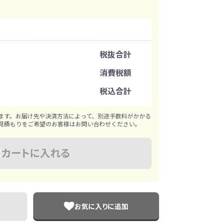
イレ
冷感・クールタオル
トラベルグッズ
注文可能数
税抜合計
ロ
料
手袋
注文単位
消費税額
税込合計
選べる ボトル＆
和のノベルティ特集
※既製品サンプルは各色3個まで
ブラー
ます。お届け先や決済方法によって、別途手数料がかかる
見積もりをご希望のお客様はお問い合わせください。
カートに入れる
お気に入りに追加