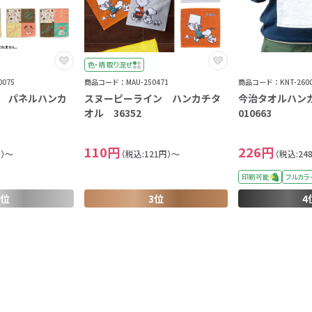
色・柄 取り混ぜ
075
商品コード：MAU-250471
商品コード：KNT-2600
 パネルハンカ
スヌーピーライン ハンカチタ
今治タオルハンカチ
オル 36352
010663
110円
226円
円）～
（税込:121円）～
（税込:24
印刷可能
フルカラ
2位
3位
4