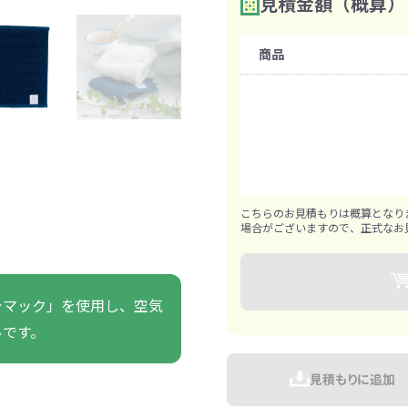
見積金額（概算）
数量を入力
2
ァン・ハンディ
イト・ランタン
グッズ
ハンカチ
レジャーグッズ
その他
手ぬぐい
携帯ト
ァン
購入条件
食品・飲料
商品
既製品：300枚から
ト・ひざ掛け
食品
アイマスク
カイ
飲
1枚ずつ追加可能
きっと見つかる 探してたポーチ!!
シーン合わせて
祭・運動会におす
タン
ティ オリジナルグ
ッズ
こちらのお見積もりは概算となり
場合がございますので、正式なお
ラマック」を使用し、空気
ルです。
対策ノベルティ
除菌・感染対策グッズ
見積もりに追加