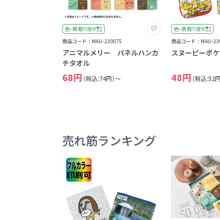
色・柄 取り混ぜ
色・柄 取り混ぜ
商品コード：MAU-230075
商品コード：MAU-230
アニマルメリー パネルハンカ
スヌーピーポケ
チタオル
68円
48円
（税込:74円）～
（税込:52
売れ筋ランキング