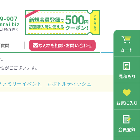
9-907
rai.biz
0 土日祝を除く
ご質問
なんでも相談
・
お問い合わせ
カート
す。
れガイド
無料カタログ申込
会員登録特典
性がごございます。
法について
マイページについて
特集から探す
業種から探す
見積もり
ファミリーイベント
＃ボトルティッシュ
200円
201～300円
お気に入り
3000円
マン向け
学記念品
舗向け
ース
3001～5000円
周年・創立記念品
ファミリー向け
マグカップ
会員登録
バッグ特集
オリジナルマグカップ作りたい
ルミマグカッ
トートバッ
ル巾着・リュ
キャラクター・ファンシー雑