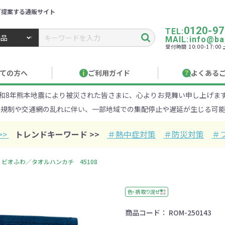
ご提案する通販サイト
0120-97
TEL:
MAIL:info@ban
受付時間 10:00-17:0
トbiz ／ 名入れ・販促品・記念品・オリジナルグッズ
ての方へ
ご利用ガイド
よくある
和8年熊本地震により被災された皆さまに、心よりお見舞い申し上げま
り作成について
見積もりサポート
のし・包装
お急ぎ在庫確認
名入
路規制や交通網の乱れに伴い、一部地域での集配停止や遅延が生じる可能
Xでのご注文
商品サンプル
印刷方
目的・シーンから探す
ターゲットから探す
>>
トレンドキーワード >>
＃熱中症対策
＃防災対策
＃
100円
101～150円
151～
ビオふわ／タオルハンカチ 45108
オープンキャンパ
・エコ素材
1000円
リュック
性向け
社会貢献機能付き
1001～2000円
メーカー向け
シニア向け
ポーチ
2001～
ビジネス
卒業・入
店
ケ
色・柄 取り混ぜ
商品コード：
ROM-250143
01円以上
ベルティ特集
フルカラー印刷で訴求力UP
名入れ印刷
・ビニールポー
オーガニックコットン
ステンレス・ア
キャンバス
ポリエステ