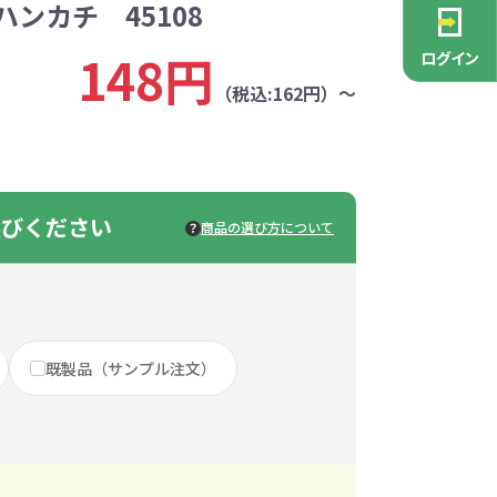
ンカチ 45108
PCグッズ
ポーチ
ース
・抽選会
ン雑貨
安全
念品
不織布バッグ
キャンバスポーチ
マルチケース
リサイクルレザー
ガラスマグカップ
消防・救急グッズ
生活雑貨
生活雑貨
貨
レットグッズ
バラマキ
パソコングッズ
社名入りグッズ
148円
ログイン
チャーム対象
ックバッグ
ックコットン
保冷バッグ
ラバーウッド
（税込:162円）～
タンブラー
色鉛筆・鉛筆
スタンド
ッド
ト
ステンレスボトル
バースデーカード
モバイルケース
なバッグ
豆かす
その他バッグ
麦わら
ルティ特集
・フェス
ッシュ
インテリア雑貨
推し活グッズ
ー
ョルダー
定規・メジャー
モバイルクリーナー
ジン
生分解性素材
選びください
商品の選び方について
トセット
ィッシュ
子供向け抽選会セット
アロマ・フレグランス
ボトルティッシュ
その他
具
康グッズ
除菌・感染対策グッズ
既製品（サンプル注文）
ィッシュ・ティ
ト
ルティ
コースター
ホイッスル
マスク
冬のノベルティ
除菌液
レジャーグッズ
ひんやりグッズ
ッズ
他
キッチングッズその他