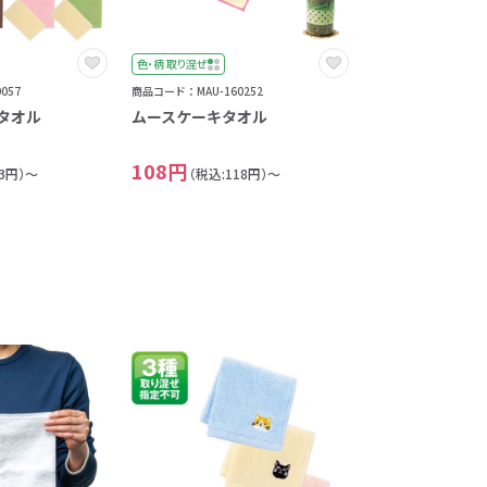
色・柄 取り混ぜ
057
商品コード：MAU-160252
タオル
ムースケーキタオル
108円
73円）～
（税込:118円）～