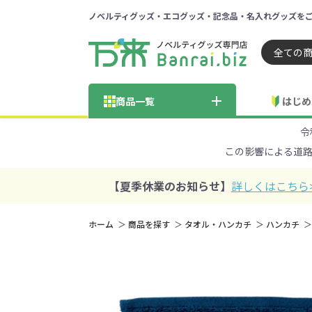
ノベルティグッズ・エコグッズ・記念品・名入れグッズを
ノベルティ 専門店 万来ドッ
商品一覧
はじめ
令
納品までの流れ
総合お問い合わせ
見積も
この影響による道
商品の選び方
FA
商品カテゴリから探す
価格帯から探す
【夏季休業のお知らせ】
詳しくはこちら
～50円
51～
ホーム
商品を探す
タオル・ハンカチ
ハンカチ
学校・PTA・
エコバッグ・トートバッグ
官公庁・自治体向け
展示会・セミナー
301～500円
子供向け
再生素材
501～
巾着・
女
ス向け
5001～10000円
100
100円以下の人気エコバッグ
展示会ノ
エコバッグ・トートバッ
再生素材・エコ素材全
官公庁・自治体向け全
学校・PTA・オープンキ
クリア