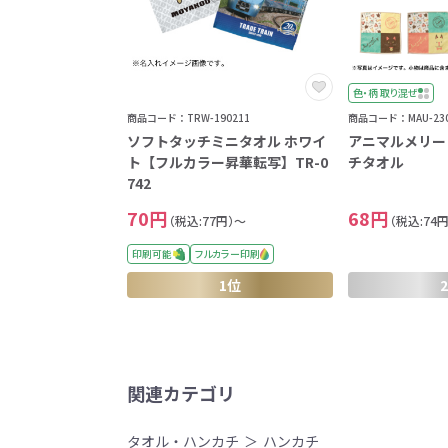
色・柄 取り混ぜ
商品コード：TRW-190211
商品コード：MAU-230
ソフトタッチミニタオル ホワイ
アニマルメリー
ト【フルカラー昇華転写】TR-0
チタオル
742
70円
68円
（税込:77円）～
（税込:74
印刷可能
フルカラー印刷
1位
関連カテゴリ
タオル・ハンカチ
ハンカチ