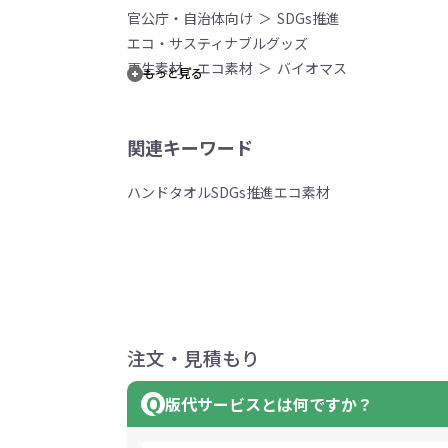
官公庁・自治体向け
SDGs推進
エコ・サスティナブルグッズ
再生素材・エコ素材
バイオマス
もっと見る
関連キーワード
ハンドタオル
SDGs推進
エコ素材
注文・見積もり
版代サービスとは何ですか？