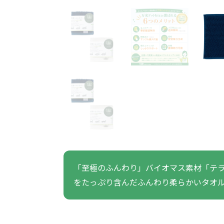
うちわ・扇子・ファン全
アウトドア・レジャーグ
ポータブルフ
タオル・ハンカチ全般
雨具全般
ひんやりグッズ全般
ラジオ・ラ
タオル
傘
冷却
般
ッズ全般
フ
あったかグッズ
お菓子・
その他
あったかグッズ全般
お菓子・食品・飲料全般
ブランケッ
お菓子
展示会向けバッグ特集
体育祭・文化
靴下
すめのノベル
「至極のふんわり」バイオマス素材「テ
をたっぷり含んだふんわり柔らかいタオ
スマホに役立つノベルティグッ
防犯・防災
ズ