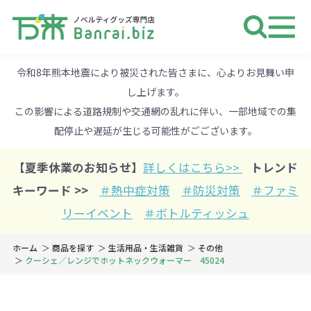
ノベルティ 専門店 万来ドットbiz 
令和8年熊本地震により被災された皆さまに、心よりお見舞い申
し上げます。
この影響による道路規制や交通網の乱れに伴い、一部地域での集
配停止や遅延が生じる可能性がごございます。
【夏季休業のお知らせ】
詳しくはこちら>>
トレンド
キーワード >>
＃熱中症対策
＃防災対策
＃ファミ
リーイベント
＃ボトルティッシュ
ホーム
商品を探す
生活用品・生活雑貨
その他
クーシェ／レンジでホットネックウォーマー 45024