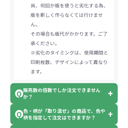
尚、何回か版を使うと劣化する為、
版を新しく作らなくては行けませ
ん。
その場合も版代がかかります。ご了
承ください。
※劣化のタイミングは、使用期間と
印刷枚数、デザインによって異なり
ます。
販売数の倍数でしか注文できません
か？
色・柄が「取り混ぜ」の商品で、色や
一部商品（※）を除き、注文可能数
柄を指定して注文はできますか？
以上でしたら、何個でもご注文可能