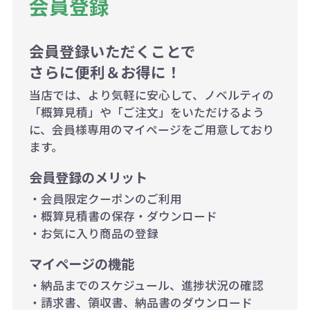
会員登録
ので、予めご了承ください。
会員登録いただくことで
例：200個未満（1式：18,000円）
さらに便利＆お得に！
200個~499個の場合：42円（1個
当店では、より気軽に安心して、ノベルティの
当たり）
「概算見積」や「ご注文」をいただけるよう
に、会員様専用のマイページをご用意しており
500個~999個の場合：35円（1個
ます。
当たり）
会員登録のメリット
1,000個以上：28円（1個当た
・会員限定クーポンのご利用
り）
・概算見積書の保存・ダウンロード
・お気に入り商品の登録
マイページの機能
・納品までのスケジュール、進捗状況の確認
・請求書、領収書、納品書のダウンロード