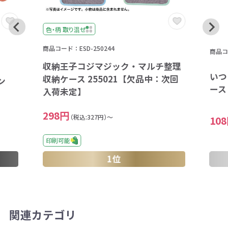
色・柄 取り混ぜ
商品コード：ESD-250244
商品コー
収納王子コジマジック・マルチ整理
いつ
収納ケース 255021【欠品中：次回
ン
ース 
入荷未定】
298円
（税込:327円）～
10
印刷可能
1位
関連カテゴリ