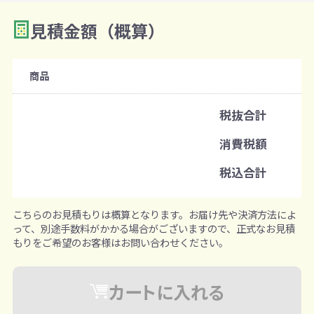
見積金額（概算）
数量を入力
2
購入条件
商品
注文可能数
税抜合計
既製品：32個から
消費税額
注文単位
税込合計
1個ずつ追加可能
※既製品サンプルは各色3個まで
こちらのお見積もりは概算となります。お届け先や決済方法によ
って、別途手数料がかかる場合がございますので、正式なお見積
もりをご希望のお客様はお問い合わせください。
カートに入れる