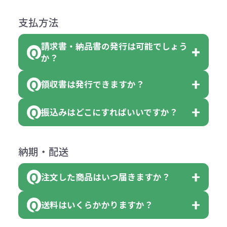
●ご注文商品と違うものが届いた場
色を変えることはできます。（別途
「セルトナ・ツートンポータブルス
になっております。
商品によりますが、お見積もりさせ
支払方法
合
費用）
クエアトート」は10個単位でしたら
計算例：
ていただきます。
●名入れ、オリジナルの内容が異な
色を指定出来るので、ピンクを100
請求書・納品書の発行は可能でしょう
＜1色印刷の場合＞
見積もりサポート
から個別でお問い
っていた場合
か？
個、ブルーを90個、イエローを110
（提供価格（商品代）+名入れ費用
合わせください。
ご連絡後、新しい商品と交換、修理
個 合計300個 と色を指定する事
（印刷代））×枚数+製版代
領収書は発行できますか？
会員様はマイページより各種帳票の
または返金にて対応させていただき
が出来ます。
＜多色印刷（2色以上）の場合＞
ダウンロードが可能です。
ます。
振込みはどこにすればいいですか？
（提供価格（商品代）+名入れ費用
会員様はマイページより各種帳票の
詳しくはこちらはご確認ください。
その際不良品については送料着払い
【色指定の仕方】
（印刷代）×色数）×枚数+製版代
ダウンロードが可能です。
にて一度ご連絡の上、当社にご返却
数量を入力の欄で、ご希望の本体色
下記口座にお願いします。
×色数
納期・配送
詳しくはこちらはご確認ください。
領収書のダウンロード
ください。
に必要な個数を入力ください。
■三菱UFJ銀行
※例えば2色印刷の場合には、名入
（商品の状態により、対応が変わる
注文した商品はいつ届きますか？
※10個単位など購入できる単位が決
小田井支店（おたいしてん）
れ費用が2倍、製版代が2倍必要で
領収書のダウンロード
場合もございます）
まっている場合は、その単位に当て
当座 0204160 株式会社モノベーシ
す。
送料はいくらかかりますか？
※不良商品をご返却いただけない場
はまらない数を入力すると、アラー
既製品の場合、ご入金確認後3営業
ョン
※商品やデザインによっては多色印
合は返品に応じられない場合がござ