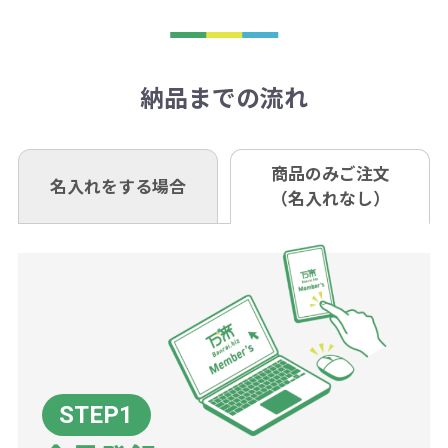
トがでます。
日以降、名入れ印刷ありの場合は、
刷が出来ない場合もございます。ご
1回のご注文合計金額が3万円未満(税
います。あらかじめご了承くださ
アラートに従って数を調整してくだ
ご入金確認後約3週間となります。
■ゆうちょ銀行（振替口座）
相談下さい。
抜)の場合、送料をご納品1箇所に付
い。
さい。
但し、商品によって個別に納期を設
口座記号番号 00880-8-189695
き別途申し受けます。
納品までの流れ
※不良商品は商品到着後7営業日以
定しているものもあります。
口座名 株式会社モノベーション
なお、印刷代はボリュームディスカ
※3万円以上(税抜)のご注文の場合で
内に当社宛に着払いでお送りくださ
（例えば無地ポケットティッシュで
ウント式になっております。
も複数ヶ所への納品の場合、別途送
い。
あれば、午前中までにご注文とご入
※振り込み手数料はお客さま負担と
商品のみご注文
同じ版で多くの数量を印刷すると、1
名入れをする場合
料頂戴する場合がございます。
お問合せ先
（名入れなし）
金いただければ翌日着でお送りする
なりますのでご注意ください。
個当たりの印刷代単価がお安くなり
0120-979-907
ことも可能です）
ます。
詳細はこちらご確認ください。
AM10:00～PM5:00（土・日・祝日を
お急ぎの場合、ご相談ください。最
一方、数量が少なく一定数に満たな
配送について
除く平日）
大限努力いたします。
い場合は、単価計算ではなく、印刷
代の基本料金を一式頂戴する場合が
ございます。
ボリュームディスカウントの計算は
商品や印刷方法によって異なります