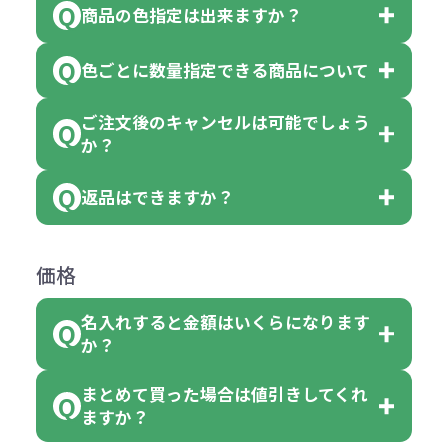
商品の色指定は出来ますか？
です。
「色・柄 取り混ぜ」のラベルがつい
※10個単位の規制がある商品は、10
ている商品は、色指定不可となって
色ごとに数量指定できる商品について
色指定できる商品もございますが商
個、20個と10個単位でのご注文とな
おり、残念ながら指定はできませ
品の詳細に「色・柄 取り混ぜ」のラ
ります。
ご注文後のキャンセルは可能でしょう
ん。
「選べる本体色」のラベルが付いて
か？
ベルや商品画像に「〇色取混ぜ」な
【例】注文可能数が100個の場合
いる商品は、本体色の指定が可能で
どと表記されている商品に付きまし
は、100個以上でしたら、何個でも
返品はできますか？
す。
お客様都合でのキャンセルは、制作
ては色指定が出来ません。
可能です。
商品によって色指定可能な数量が異
過程の進行状況により、お受けでき
例えば4色取混ぜの商品を400個ご注
返品は承っておりません。あらかじ
なります。商品詳細をご確認くださ
価格
ない場合や別途料金が発生する場合
文いただいた場合には4色がそれぞ
めご了承ください。
い。
がございます。
れ等分で100個ずつ入って参ります。
名入れすると金額はいくらになります
ただし下記の場合は承っております
例えば…
ご注文の際は、十分にご確認・ご検
か？
（割り切れない場合は数個単位で前
のでお問合せください。
「セルトナ・ツートンポータブルス
討をお願いいたします。
後する場合もございます）
まとめて買った場合は値引きしてくれ
●初期不良または不良品（破損、故
但し、ロゴなど名入れ印刷をされる
クエアトート」を300個注文した場
名入れありの場合の代金の計算方法
色指定できる商品に付きましては商
ますか？
障）の場合
場合、商品本体の色にあわせて印刷
合
は下記の通りです。
品詳細の購入の所で色が選べるよう