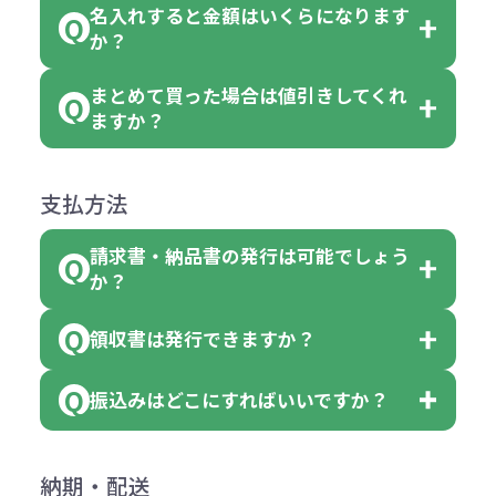
がございます。
れ等分で100個ずつ入って参ります。
名入れすると金額はいくらになります
ただし下記の場合は承っております
例えば…
ご注文の際は、十分にご確認・ご検
か？
（割り切れない場合は数個単位で前
のでお問合せください。
「セルトナ・ツートンポータブルス
討をお願いいたします。
後する場合もございます）
まとめて買った場合は値引きしてくれ
●初期不良または不良品（破損、故
但し、ロゴなど名入れ印刷をされる
クエアトート」を300個注文した場
名入れありの場合の代金の計算方法
色指定できる商品に付きましては商
ますか？
障）の場合
場合、商品本体の色にあわせて印刷
合
は下記の通りです。
品詳細の購入の所で色が選べるよう
●ご注文商品と違うものが届いた場
色を変えることはできます。（別途
「セルトナ・ツートンポータブルス
になっております。
商品によりますが、お見積もりさせ
支払方法
合
費用）
クエアトート」は10個単位でしたら
計算例：
ていただきます。
●名入れ、オリジナルの内容が異な
色を指定出来るので、ピンクを100
請求書・納品書の発行は可能でしょう
＜1色印刷の場合＞
見積もりサポート
から個別でお問い
っていた場合
か？
個、ブルーを90個、イエローを110
（提供価格（商品代）+名入れ費用
合わせください。
ご連絡後、新しい商品と交換、修理
個 合計300個 と色を指定する事
（印刷代））×枚数+製版代
領収書は発行できますか？
会員様はマイページより各種帳票の
または返金にて対応させていただき
が出来ます。
＜多色印刷（2色以上）の場合＞
ダウンロードが可能です。
ます。
振込みはどこにすればいいですか？
（提供価格（商品代）+名入れ費用
会員様はマイページより各種帳票の
詳しくはこちらはご確認ください。
その際不良品については送料着払い
【色指定の仕方】
（印刷代）×色数）×枚数+製版代
ダウンロードが可能です。
にて一度ご連絡の上、当社にご返却
数量を入力の欄で、ご希望の本体色
下記口座にお願いします。
×色数
納期・配送
詳しくはこちらはご確認ください。