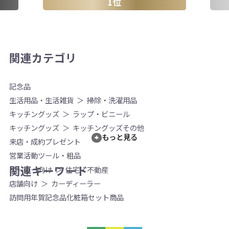
1位
関連カテゴリ
記念品
生活用品・生活雑貨
掃除・洗濯用品
キッチングッズ
ラップ・ビニール
キッチングッズ
キッチングッズその他
もっと見る
来店・成約プレゼント
営業活動ツール・粗品
関連キーワード
メーカー向け
住宅・不動産
店舗向け
カーディーラー
訪問用
年賀
記念品
化粧箱
セット商品