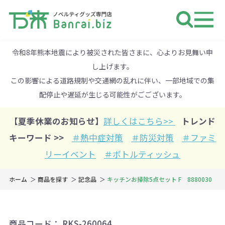
ノベルティ 専門店 万来ドットbiz 
令和8年熊本地震により被災された皆さまに、心よりお見舞い申
し上げます。
この影響による道路規制や交通網の乱れに伴い、一部地域での集
配停止や遅延が生じる可能性がごございます。
【夏季休業のお知らせ】
詳しくはこちら>>
トレンド
キーワード >>
＃熱中症対策
＃防災対策
＃ファミ
リーイベント
＃ボトルティッシュ
ホーム
商品を探す
記念品
キッチンお掃除5点セット F 8880030
商品コード：
RKS-260064