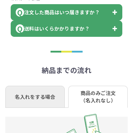
領収書のダウンロード
ください。
に必要な個数を入力ください。
■三菱UFJ銀行
※例えば2色印刷の場合には、名入
（商品の状態により、対応が変わる
注文した商品はいつ届きますか？
※10個単位など購入できる単位が決
小田井支店（おたいしてん）
れ費用が2倍、製版代が2倍必要で
領収書のダウンロード
場合もございます）
まっている場合は、その単位に当て
当座 0204160 株式会社モノベーシ
す。
送料はいくらかかりますか？
※不良商品をご返却いただけない場
はまらない数を入力すると、アラー
既製品の場合、ご入金確認後3営業
ョン
※商品やデザインによっては多色印
合は返品に応じられない場合がござ
トがでます。
日以降、名入れ印刷ありの場合は、
刷が出来ない場合もございます。ご
1回のご注文合計金額が3万円未満(税
います。あらかじめご了承くださ
アラートに従って数を調整してくだ
ご入金確認後約3週間となります。
■ゆうちょ銀行（振替口座）
相談下さい。
抜)の場合、送料をご納品1箇所に付
い。
さい。
但し、商品によって個別に納期を設
口座記号番号 00880-8-189695
き別途申し受けます。
納品までの流れ
※不良商品は商品到着後7営業日以
定しているものもあります。
口座名 株式会社モノベーション
なお、印刷代はボリュームディスカ
※3万円以上(税抜)のご注文の場合で
内に当社宛に着払いでお送りくださ
（例えば無地ポケットティッシュで
ウント式になっております。
も複数ヶ所への納品の場合、別途送
い。
あれば、午前中までにご注文とご入
※振り込み手数料はお客さま負担と
商品のみご注文
同じ版で多くの数量を印刷すると、1
名入れをする場合
料頂戴する場合がございます。
お問合せ先
（名入れなし）
金いただければ翌日着でお送りする
なりますのでご注意ください。
個当たりの印刷代単価がお安くなり
0120-979-907
ことも可能です）
ます。
詳細はこちらご確認ください。
AM10:00～PM5:00（土・日・祝日を
お急ぎの場合、ご相談ください。最
一方、数量が少なく一定数に満たな
配送について
除く平日）
大限努力いたします。
い場合は、単価計算ではなく、印刷