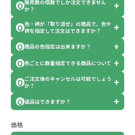
販売数の倍数でしか注文できません
か？
色・柄が「取り混ぜ」の商品で、色や
一部商品（※）を除き、注文可能数
柄を指定して注文はできますか？
以上でしたら、何個でもご注文可能
商品の色指定は出来ますか？
です。
「色・柄 取り混ぜ」のラベルがつい
※10個単位の規制がある商品は、10
ている商品は、色指定不可となって
色ごとに数量指定できる商品について
色指定できる商品もございますが商
個、20個と10個単位でのご注文とな
おり、残念ながら指定はできませ
品の詳細に「色・柄 取り混ぜ」のラ
ります。
ご注文後のキャンセルは可能でしょう
ん。
「選べる本体色」のラベルが付いて
か？
ベルや商品画像に「〇色取混ぜ」な
【例】注文可能数が100個の場合
いる商品は、本体色の指定が可能で
どと表記されている商品に付きまし
は、100個以上でしたら、何個でも
返品はできますか？
す。
お客様都合でのキャンセルは、制作
ては色指定が出来ません。
可能です。
商品によって色指定可能な数量が異
過程の進行状況により、お受けでき
例えば4色取混ぜの商品を400個ご注
返品は承っておりません。あらかじ
なります。商品詳細をご確認くださ
価格
ない場合や別途料金が発生する場合
文いただいた場合には4色がそれぞ
めご了承ください。
い。