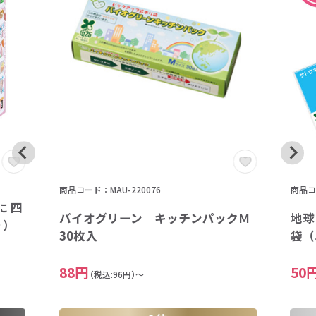
商品コード：MAU-220076
商品コー
 四
バイオグリーン キッチンパックＭ
地球
り）
30枚入
袋（
88円
50
（税込:96円）～