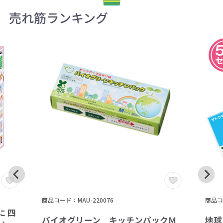
売れ筋ランキング
商品コード：MAU-220076
商品コー
 四
バイオグリーン キッチンパックＭ
地球