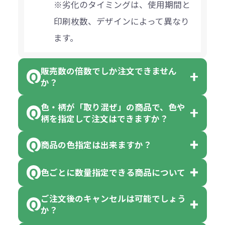
※劣化のタイミングは、使用期間と
印刷枚数、デザインによって異なり
ます。
販売数の倍数でしか注文できません
か？
色・柄が「取り混ぜ」の商品で、色や
一部商品（※）を除き、注文可能数
柄を指定して注文はできますか？
以上でしたら、何個でもご注文可能
商品の色指定は出来ますか？
です。
「色・柄 取り混ぜ」のラベルがつい
※10個単位の規制がある商品は、10
ている商品は、色指定不可となって
色ごとに数量指定できる商品について
色指定できる商品もございますが商
個、20個と10個単位でのご注文とな
おり、残念ながら指定はできませ
品の詳細に「色・柄 取り混ぜ」のラ
ります。
ご注文後のキャンセルは可能でしょう
ん。
「選べる本体色」のラベルが付いて
か？
ベルや商品画像に「〇色取混ぜ」な
【例】注文可能数が100個の場合
いる商品は、本体色の指定が可能で