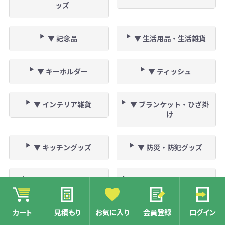
ッズ
▼ 記念品
▼ 生活用品・生活雑貨
▼ キーホルダー
▼ ティッシュ
▼ インテリア雑貨
▼ ブランケット・ひざ掛
け
▼ キッチングッズ
▼ 防災・防犯グッズ
▼ 美容・健康グッズ
▼ 除菌・感染対策グッズ
カート
見積もり
お気に入り
会員登録
ログイン
▼ タオル・ハンカチ
▼ うちわ・扇子