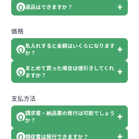
どと表記されている商品に付きまし
は、100個以上でしたら、何個でも
返品はできますか？
す。
お客様都合でのキャンセルは、制作
ては色指定が出来ません。
可能です。
商品によって色指定可能な数量が異
過程の進行状況により、お受けでき
例えば4色取混ぜの商品を400個ご注
返品は承っておりません。あらかじ
なります。商品詳細をご確認くださ
価格
ない場合や別途料金が発生する場合
文いただいた場合には4色がそれぞ
めご了承ください。
い。
がございます。
れ等分で100個ずつ入って参ります。
名入れすると金額はいくらになります
ただし下記の場合は承っております
例えば…
ご注文の際は、十分にご確認・ご検
か？
（割り切れない場合は数個単位で前
のでお問合せください。
「セルトナ・ツートンポータブルス
討をお願いいたします。
後する場合もございます）
まとめて買った場合は値引きしてくれ
●初期不良または不良品（破損、故
但し、ロゴなど名入れ印刷をされる
クエアトート」を300個注文した場
名入れありの場合の代金の計算方法
色指定できる商品に付きましては商
ますか？
障）の場合
場合、商品本体の色にあわせて印刷
合
は下記の通りです。
品詳細の購入の所で色が選べるよう
●ご注文商品と違うものが届いた場
色を変えることはできます。（別途
「セルトナ・ツートンポータブルス
になっております。
商品によりますが、お見積もりさせ
支払方法
合
費用）
クエアトート」は10個単位でしたら
計算例：
ていただきます。
●名入れ、オリジナルの内容が異な
色を指定出来るので、ピンクを100
請求書・納品書の発行は可能でしょう
＜1色印刷の場合＞
見積もりサポート
から個別でお問い
っていた場合
か？
個、ブルーを90個、イエローを110
（提供価格（商品代）+名入れ費用
合わせください。
ご連絡後、新しい商品と交換、修理
個 合計300個 と色を指定する事
（印刷代））×枚数+製版代
領収書は発行できますか？