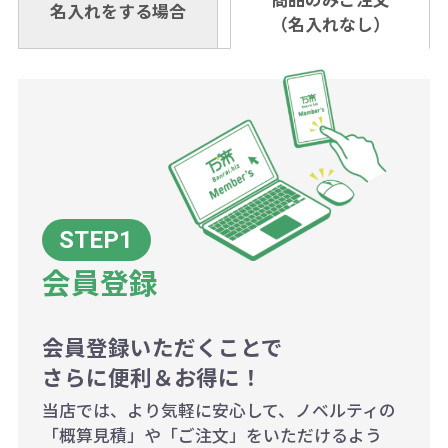
名入れをする場合
料頂戴する場合がございます。
お問合せ先
（名入れなし）
金いただければ翌日着でお送りする
なりますのでご注意ください。
個当たりの印刷代単価がお安くなり
0120-979-907
ことも可能です）
ます。
詳細はこちらご確認ください。
AM10:00～PM5:00（土・日・祝日を
お急ぎの場合、ご相談ください。最
一方、数量が少なく一定数に満たな
配送について
除く平日）
大限努力いたします。
い場合は、単価計算ではなく、印刷
代の基本料金を一式頂戴する場合が
ございます。
ボリュームディスカウントの計算は
商品や印刷方法によって異なります
会員登録
ので、予めご了承ください。
会員登録いただくことで
例：200個未満（1式：18,000円）
さらに便利＆お得に！
200個~499個の場合：42円（1個
当店では、より気軽に安心して、ノベルティの
当たり）
「概算見積」や「ご注文」をいただけるよう