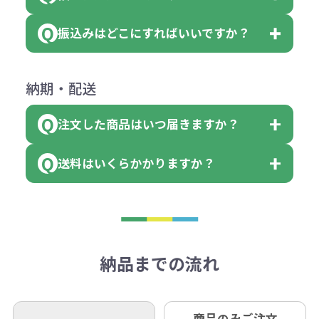
会員様はマイページより各種帳票の
または返金にて対応させていただき
が出来ます。
＜多色印刷（2色以上）の場合＞
ダウンロードが可能です。
ます。
振込みはどこにすればいいですか？
（提供価格（商品代）+名入れ費用
会員様はマイページより各種帳票の
詳しくはこちらはご確認ください。
その際不良品については送料着払い
【色指定の仕方】
（印刷代）×色数）×枚数+製版代
ダウンロードが可能です。
にて一度ご連絡の上、当社にご返却
数量を入力の欄で、ご希望の本体色
下記口座にお願いします。
×色数
納期・配送
詳しくはこちらはご確認ください。
領収書のダウンロード
ください。
に必要な個数を入力ください。
■三菱UFJ銀行
※例えば2色印刷の場合には、名入
（商品の状態により、対応が変わる
注文した商品はいつ届きますか？
※10個単位など購入できる単位が決
小田井支店（おたいしてん）
れ費用が2倍、製版代が2倍必要で
領収書のダウンロード
場合もございます）
まっている場合は、その単位に当て
当座 0204160 株式会社モノベーシ
す。
送料はいくらかかりますか？
※不良商品をご返却いただけない場
はまらない数を入力すると、アラー
既製品の場合、ご入金確認後3営業
ョン
※商品やデザインによっては多色印
合は返品に応じられない場合がござ
トがでます。
日以降、名入れ印刷ありの場合は、
刷が出来ない場合もございます。ご
1回のご注文合計金額が3万円未満(税
います。あらかじめご了承くださ
アラートに従って数を調整してくだ
ご入金確認後約3週間となります。
■ゆうちょ銀行（振替口座）
相談下さい。
抜)の場合、送料をご納品1箇所に付
い。
さい。
但し、商品によって個別に納期を設
口座記号番号 00880-8-189695
き別途申し受けます。
納品までの流れ
※不良商品は商品到着後7営業日以
定しているものもあります。
口座名 株式会社モノベーション
なお、印刷代はボリュームディスカ
※3万円以上(税抜)のご注文の場合で
内に当社宛に着払いでお送りくださ
（例えば無地ポケットティッシュで
ウント式になっております。
も複数ヶ所への納品の場合、別途送
い。
あれば、午前中までにご注文とご入
※振り込み手数料はお客さま負担と
商品のみご注文
同じ版で多くの数量を印刷すると、1