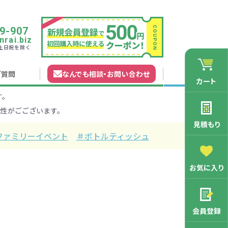
9-907
rai.biz
0 土日祝を除く
ご質問
なんでも相談
・
お問い合わせ
カート
す。
れガイド
無料カタログ申込
会員登録特典
性がごございます。
法について
マイページについて
特集から探す
業種から探す
見積もり
ファミリーイベント
＃ボトルティッシュ
200円
201～300円
お気に入り
3000円
マン向け
学記念品
舗向け
ース
3001～5000円
周年・創立記念品
ファミリー向け
マグカップ
会員登録
バッグ特集
オリジナルマグカップ作りたい
ルミマグカッ
トートバッ
ル巾着・リュ
キャラクター・ファンシー雑