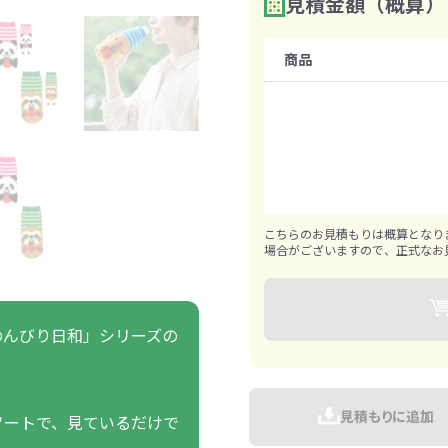
見積金額（概算）
数量を入力
2
ァン・ハンディ
イト・ランタン
グッズ
ハンカチ
レジャーグッズ
その他
手ぬぐい
携帯ト
ァン
購入条件
食品・飲料
商品
既製品：600個から
ト・ひざ掛け
食品
アイマスク
カイ
飲
1個ずつ追加可能
きっと見つかる 探してたポーチ!!
シーン合わせて
祭・運動会におす
タン
ティ オリジナルグ
ッズ
こちらのお見積もりは概算となり
場合がございますので、正式なお
のんびり日和」シリーズの
対策ノベルティ
除菌・感染対策グッズ
見積もりに追加
ソートで、見ているだけで