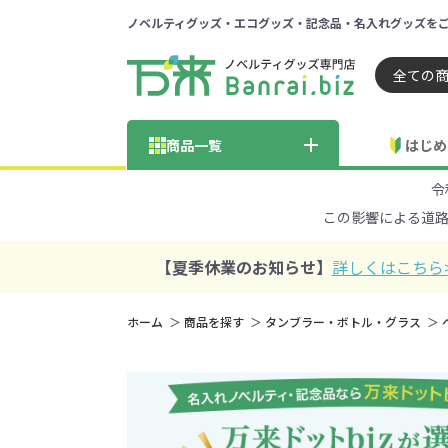
ノベルティグッズ・エコグッズ・記念品・名入れグッズを
ノベルティ 専門店 万来ドッ
商品一覧
はじめ
令
納品までの流れ
総合お問い合わせ
見積も
この影響による道
商品の選び方
FA
商品カテゴリから探す
価格帯から探す
【夏季休業のお知らせ】
詳しくはこちら
～50円
51～
ホーム
商品を探す
タンブラー・ボトル・グラス
学校・PTA・
エコバッグ・トートバッグ
官公庁・自治体向け
展示会・セミナー
301～500円
子供向け
再生素材
501～
巾着・
女
ス向け
5001～10000円
100
100円以下の人気エコバッグ
展示会ノ
エコバッグ・トートバッ
再生素材・エコ素材全
官公庁・自治体向け全
学校・PTA・オープンキ
クリア