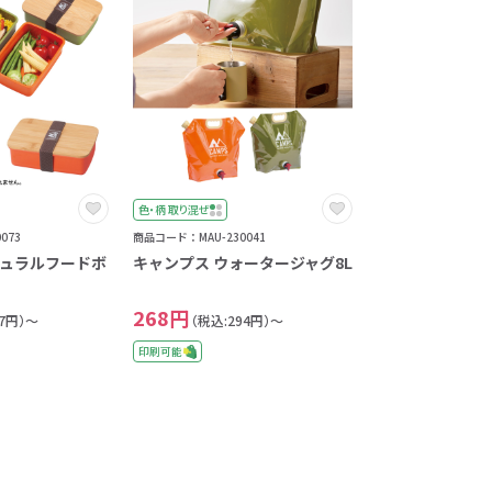
色・柄 取り混ぜ
073
商品コード：MAU-230041
チュラルフードボ
キャンプス ウォータージャグ8L
268円
37円）～
（税込:294円）～
印刷可能