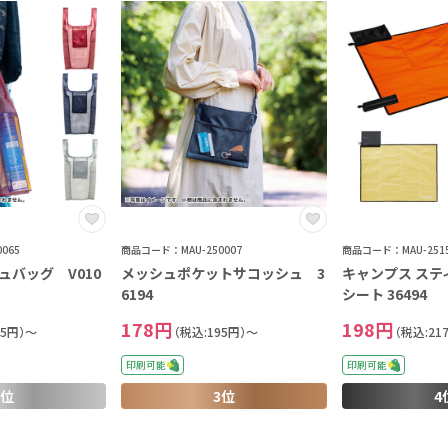
065
商品コード：MAU-250007
商品コード：MAU-2515
ュバッグ V010
メッシュポケットサコッシュ 3
キャンプス ステ
6194
シート 36494
178円
198円
95円）～
（税込:195円）～
（税込:21
印刷可能
印刷可能
2位
3位
4