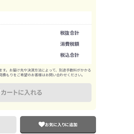
イレ
冷感・クールタオル
トラベルグッズ
注文可能数
税抜合計
ロ
料
手袋
注文単位
消費税額
税込合計
選べる ボトル＆
和のノベルティ特集
※既製品サンプルは各色3個まで
ブラー
ます。お届け先や決済方法によって、別途手数料がかかる
見積もりをご希望のお客様はお問い合わせください。
カートに入れる
お気に入りに追加