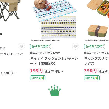
色・柄 取り混ぜ
色・柄 取り混ぜ
060
商品コード：MAU-240050
商品コード：MAU-220
ッグちょこっと
ネイティ クッションレジャーシ
キャンプス ナ
ート【在庫限り】
ックス
198円
398円
（税込:217円）～
（税込:4
:1,408円）～
印刷可能
印刷可能