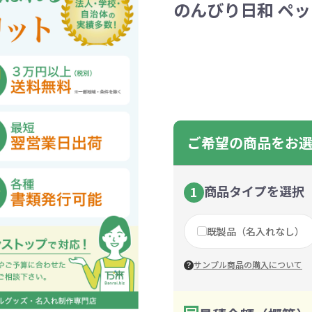
のんびり日和 ペッ
ントートバッグ
巾着・リュック
ットン
向けバッグ
ション雑貨
癒しグッズ
マグカップ
アトレード
ディーラー
グ・ポーチ
Gs推進
菓子系
パレル
プラスチックマグカップ
展示会向けノベルティ
樹を・サンゴを植える
不織布巾着・リュック
ポリエステルポーチ
コインケース
再生ＰＥＴ
エコ・アイデア雑貨
文具・知育玩具系
美容系サロン
住宅・不動産
防犯グッズ
環境保全
部活動
モバイル・
コットン
カードケ
再生樹脂
イベント
キッチ
交通
記
バッグ
グ
ック
プ
ツール・粗品
筆記用具
文具・ステーショナリー
絆ツール
スマホ・タブ
景品・
着せ替え
・リネンバッグ
ーチ
クルデニム
啓発グッズ
デニムバッグ
フラットポーチ
OBP
シャンブリ
オーガニ
ポーチ
ルバッテリー・充
プラスチックタンブラ
レスタンブラー
ールペン
ッズ
・和雑貨
多色ボールペン
メモ帳
ケーブル
PCクリーナー
着せ替え
クレヨン・
モバイル
マウスパ
ノー
ー
ブーファイバー
バッグ
サコッシュ
ジュート
おしゃれ
コーヒー
ルティ特集
秋のノベルティ特集
冬のノベ
・生活雑貨
ト・抽選会
スポーツ・部活動
キーホルダー
ライブ
ティ
ン・ヘッドセッ
ボトル
ース
ペットボトルホルダー
ブックカバー
スマホリング
グラス
カレンダ
スマホシ
材
間伐材
ライスレ
ご希望の商品をお
ぬりえイベントセ
洗濯用品
ティッシュ
フレーム
手作り・工作イベントセット
トイレットペーパー
収納用品
時計
定番イベン
工具
ボックステ
照明
ット
環境保全への取り組み
の他
文具セット
その他文
ングッズ
防災・防犯グッズ
美容・健
商品タイプを選択
1
抽選会セット
の他
イベントセット追加用品
既製品（名入れなし）
ウェットテ
ンツール
ッズ
ベルティ
浴剤
箸・お弁当グッズ
防犯グッズ
美容グッズ
夏のノベルティ
マスクケース
カトラリー
防災セッ
ミラー
秋のノベ
ッシュ
サンプル商品の購入について
扇子・ファン
雨具
アウトドア・
・ペーパー・ク
ッズ
洗剤
ラップ・ビニール
加湿器
啓発グッズ
保存容器
癒しグ
その
エココレ（おしゃれなエコグッズ）