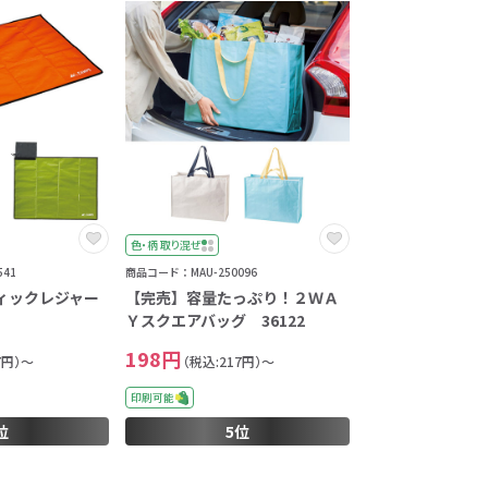
色・柄 取り混ぜ
41
商品コード：MAU-250096
ィックレジャー
【完売】容量たっぷり！２ＷＡ
Ｙスクエアバッグ 36122
198円
7円）～
（税込:217円）～
印刷可能
位
5位