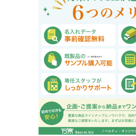
巾着・リュック全般
ポーチ全般
ケース全般
マグカップ全般
展示会・セミナー全般
社会貢献機能付き全般
子供向け全般
女性向け全般
シニア向け全般
メーカー向け全般
店舗向け全般
コット
コットン
財布
再生コ
展示会
ファッ
健康・
陶器
フェ
カー
バッ
SD
お
ア
グ全般
般
般
ャンパス向け全般
チ
訪日外国人・インバウンド向
タンブラー・ボトル・グラス
来店・成約プレゼント
営業活動
ペン・
け
ポリエステルバッグ
デニムポーチ
再生紙
防犯・安心グッズ
学校・教育グッズ
湯のみ
ジュート
化粧ポ
リサイ
選挙
タンブラー・ボトル・グ
文具・ステーショナリー
スマホ・タブレットグッ
訪日外国人・インバウ
モバイ
ペン・筆記用具全般
パソコングッズ全般
ステン
単色ボ
付箋
USBグ
和風
ラス全般
全般
ズ全般
ンド向け全般
電器
マルシェバッグ
コルク
竹・バン
ランチ
春のノベルティ特集
夏のノベ
メッセージ入りノベルティ
記念品
生活用品
イベン
イヤフォ
アルミボトル
電子メモパッド
タッチペン
クリア
ペンケ
ト
バイオマス
EVA素
生活用品・生活雑貨全
お絵かき・
ティッシュ全般
インテリア雑貨全般
イベント・抽選会全般
掃除・
ウェット
フォト
般
マグネット
スマホ対応手袋
クリップ
そ
ＦＳＣ認証
ブランケット・ひざ掛け
季節のグッズ
キッチ
女性向け抽選会セット
植物栽培セット
季節の
そ
除菌・感染対策グッズ
キッチングッズ全般
防災・防犯グッズ全般
美容・健康グッズ全般
季節のグッズ全般
キッチ
防災グ
マスク
春のノ
入
全般
タオル・ハンカチ
うちわ・
スポンジ
ボウル・プレート
ライト・ランタン
マスクケース
抗菌グッズ
健康グ
石鹸・
地球にやさしいエコグッズ
ロス