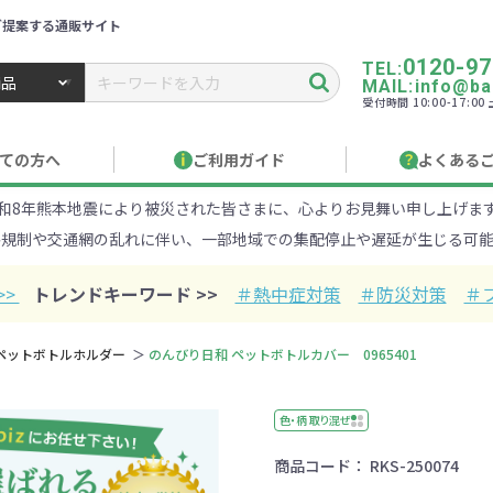
ご提案する通販サイト
0120-97
TEL:
MAIL:info@ban
受付時間 10:00-17:0
トbiz ／ 名入れ・販促品・記念品・オリジナルグッズ
ての方へ
ご利用ガイド
よくある
和8年熊本地震により被災された皆さまに、心よりお見舞い申し上げま
り作成について
見積もりサポート
のし・包装
お急ぎ在庫確認
名入
路規制や交通網の乱れに伴い、一部地域での集配停止や遅延が生じる可能
Xでのご注文
商品サンプル
印刷方
目的・シーンから探す
ターゲットから探す
>>
トレンドキーワード >>
＃熱中症対策
＃防災対策
＃
100円
101～150円
151～
ペットボトルホルダー
のんびり日和 ペットボトルカバー 0965401
オープンキャンパ
・エコ素材
1000円
リュック
性向け
社会貢献機能付き
1001～2000円
メーカー向け
シニア向け
ポーチ
2001～
ビジネス
卒業・入
店
ケ
色・柄 取り混ぜ
商品コード：
RKS-250074
01円以上
ベルティ特集
フルカラー印刷で訴求力UP
名入れ印刷
・ビニールポー
オーガニックコットン
ステンレス・ア
キャンバス
ポリエステ