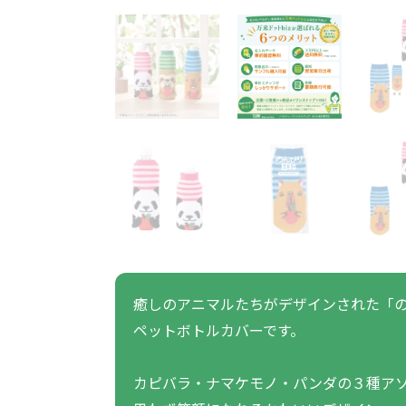
うちわ・扇子・ファン全
アウトドア・レジャーグ
ポータブルフ
タオル・ハンカチ全般
雨具全般
ひんやりグッズ全般
ラジオ・ラ
タオル
傘
冷却
般
ッズ全般
フ
あったかグッズ
お菓子・
その他
あったかグッズ全般
お菓子・食品・飲料全般
ブランケッ
お菓子
展示会向けバッグ特集
体育祭・文化
靴下
すめのノベル
癒しのアニマルたちがデザインされた「
ペットボトルカバーです。
スマホに役立つノベルティグッ
防犯・防災
ズ
カピバラ・ナマケモノ・パンダの３種ア