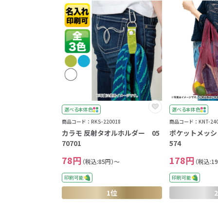
選べる本体色
選べる本体色
商品コード：RKS-220018
商品コード：KNT-240
カラモ 反射タオルホルダー 05
ポケットメッシ
70701
574
78円
178円
（税込:85円）～
（税込:1
印刷可能
印刷可能
1位