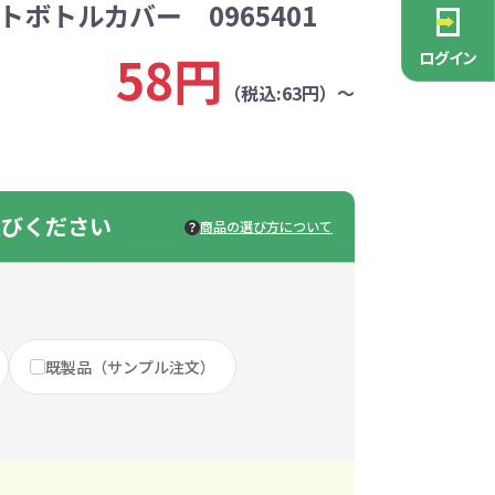
トボトルカバー 0965401
PCグッズ
ポーチ
ース
・抽選会
ン雑貨
安全
念品
不織布バッグ
キャンバスポーチ
マルチケース
リサイクルレザー
ガラスマグカップ
消防・救急グッズ
生活雑貨
生活雑貨
貨
レットグッズ
バラマキ
パソコングッズ
社名入りグッズ
58円
ログイン
チャーム対象
ックバッグ
ックコットン
保冷バッグ
ラバーウッド
（税込:63円）～
タンブラー
色鉛筆・鉛筆
スタンド
ッド
ト
ステンレスボトル
バースデーカード
モバイルケース
なバッグ
豆かす
その他バッグ
麦わら
ルティ特集
・フェス
ッシュ
インテリア雑貨
推し活グッズ
ー
ョルダー
定規・メジャー
モバイルクリーナー
ジン
生分解性素材
選びください
商品の選び方について
トセット
ィッシュ
子供向け抽選会セット
アロマ・フレグランス
ボトルティッシュ
その他
具
康グッズ
除菌・感染対策グッズ
既製品（サンプル注文）
ィッシュ・ティ
ト
ルティ
コースター
ホイッスル
マスク
冬のノベルティ
除菌液
レジャーグッズ
ひんやりグッズ
ッズ
他
キッチングッズその他