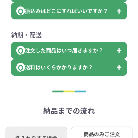
＜多色印刷（2色以上）の場合＞
ダウンロードが可能です。
ます。
振込みはどこにすればいいですか？
（提供価格（商品代）+名入れ費用
会員様はマイページより各種帳票の
詳しくはこちらはご確認ください。
その際不良品については送料着払い
【色指定の仕方】
（印刷代）×色数）×枚数+製版代
ダウンロードが可能です。
にて一度ご連絡の上、当社にご返却
数量を入力の欄で、ご希望の本体色
下記口座にお願いします。
×色数
納期・配送
詳しくはこちらはご確認ください。
領収書のダウンロード
ください。
に必要な個数を入力ください。
■三菱UFJ銀行
※例えば2色印刷の場合には、名入
（商品の状態により、対応が変わる
注文した商品はいつ届きますか？
※10個単位など購入できる単位が決
小田井支店（おたいしてん）
れ費用が2倍、製版代が2倍必要で
領収書のダウンロード
場合もございます）
まっている場合は、その単位に当て
当座 0204160 株式会社モノベーシ
す。
送料はいくらかかりますか？
※不良商品をご返却いただけない場
はまらない数を入力すると、アラー
既製品の場合、ご入金確認後3営業
ョン
※商品やデザインによっては多色印
合は返品に応じられない場合がござ
トがでます。
日以降、名入れ印刷ありの場合は、
刷が出来ない場合もございます。ご
1回のご注文合計金額が3万円未満(税
います。あらかじめご了承くださ
アラートに従って数を調整してくだ
ご入金確認後約3週間となります。
■ゆうちょ銀行（振替口座）
相談下さい。
抜)の場合、送料をご納品1箇所に付
い。
さい。
但し、商品によって個別に納期を設
口座記号番号 00880-8-189695
き別途申し受けます。
納品までの流れ
※不良商品は商品到着後7営業日以
定しているものもあります。
口座名 株式会社モノベーション
なお、印刷代はボリュームディスカ
※3万円以上(税抜)のご注文の場合で
内に当社宛に着払いでお送りくださ
（例えば無地ポケットティッシュで
ウント式になっております。
も複数ヶ所への納品の場合、別途送
い。
あれば、午前中までにご注文とご入
※振り込み手数料はお客さま負担と
商品のみご注文
同じ版で多くの数量を印刷すると、1
名入れをする場合