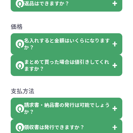
は、100個以上でしたら、何個でも
返品はできますか？
す。
お客様都合でのキャンセルは、制作
ては色指定が出来ません。
可能です。
商品によって色指定可能な数量が異
過程の進行状況により、お受けでき
例えば4色取混ぜの商品を400個ご注
返品は承っておりません。あらかじ
なります。商品詳細をご確認くださ
価格
ない場合や別途料金が発生する場合
文いただいた場合には4色がそれぞ
めご了承ください。
い。
がございます。
れ等分で100個ずつ入って参ります。
名入れすると金額はいくらになります
ただし下記の場合は承っております
例えば…
ご注文の際は、十分にご確認・ご検
か？
（割り切れない場合は数個単位で前
のでお問合せください。
「セルトナ・ツートンポータブルス
討をお願いいたします。
後する場合もございます）
まとめて買った場合は値引きしてくれ
●初期不良または不良品（破損、故
但し、ロゴなど名入れ印刷をされる
クエアトート」を300個注文した場
名入れありの場合の代金の計算方法
色指定できる商品に付きましては商
ますか？
障）の場合
場合、商品本体の色にあわせて印刷
合
は下記の通りです。
品詳細の購入の所で色が選べるよう
●ご注文商品と違うものが届いた場
色を変えることはできます。（別途
「セルトナ・ツートンポータブルス
になっております。
商品によりますが、お見積もりさせ
支払方法
合
費用）
クエアトート」は10個単位でしたら
計算例：
ていただきます。
●名入れ、オリジナルの内容が異な
色を指定出来るので、ピンクを100
請求書・納品書の発行は可能でしょう
＜1色印刷の場合＞
見積もりサポート
から個別でお問い
っていた場合
か？
個、ブルーを90個、イエローを110
（提供価格（商品代）+名入れ費用
合わせください。
ご連絡後、新しい商品と交換、修理
個 合計300個 と色を指定する事
（印刷代））×枚数+製版代
領収書は発行できますか？
会員様はマイページより各種帳票の
または返金にて対応させていただき
が出来ます。