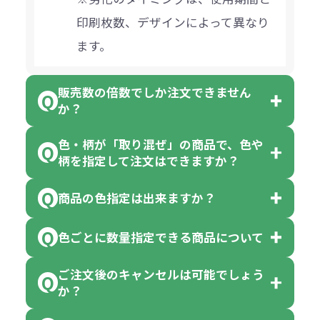
印刷枚数、デザインによって異なり
ます。
販売数の倍数でしか注文できません
か？
色・柄が「取り混ぜ」の商品で、色や
一部商品（※）を除き、注文可能数
柄を指定して注文はできますか？
以上でしたら、何個でもご注文可能
商品の色指定は出来ますか？
です。
「色・柄 取り混ぜ」のラベルがつい
※10個単位の規制がある商品は、10
ている商品は、色指定不可となって
色ごとに数量指定できる商品について
色指定できる商品もございますが商
個、20個と10個単位でのご注文とな
おり、残念ながら指定はできませ
品の詳細に「色・柄 取り混ぜ」のラ
ります。
ご注文後のキャンセルは可能でしょう
ん。
「選べる本体色」のラベルが付いて
か？
ベルや商品画像に「〇色取混ぜ」な
【例】注文可能数が100個の場合
いる商品は、本体色の指定が可能で
どと表記されている商品に付きまし