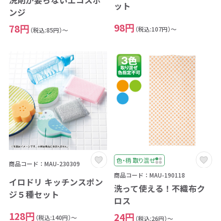
ット
ンジ
98円
78円
（税込:107円）～
（税込:85円）～
色・柄 取り混ぜ
商品コード：MAU-230309
商品コード：MAU-190118
イロドリ キッチンスポン
洗って使える！不織布ク
ジ５種セット
ロス
128円
24円
（税込:140円）～
（税込:26円）～