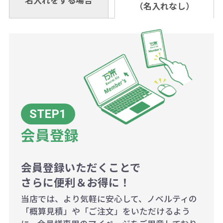
料頂戴する場合がございます。
お問合せ先
（名入れなし）
金いただければ翌日着でお送りする
なりますのでご注意ください。
個当たりの印刷代単価がお安くなり
0120-979-907
ことも可能です）
ます。
詳細はこちらご確認ください。
AM10:00～PM5:00（土・日・祝日を
お急ぎの場合、ご相談ください。最
一方、数量が少なく一定数に満たな
配送について
除く平日）
大限努力いたします。
い場合は、単価計算ではなく、印刷
代の基本料金を一式頂戴する場合が
ございます。
ボリュームディスカウントの計算は
商品や印刷方法によって異なります
会員登録
ので、予めご了承ください。
会員登録いただくことで
例：200個未満（1式：18,000円）
さらに便利＆お得に！
200個~499個の場合：42円（1個
当店では、より気軽に安心して、ノベルティの
当たり）
「概算見積」や「ご注文」をいただけるよう