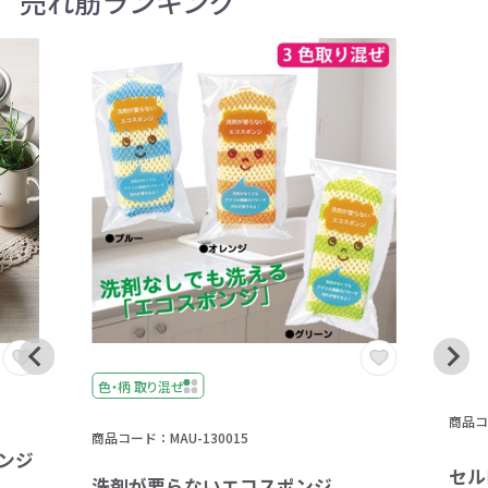
売れ筋ランキング
色・柄 取り混ぜ
商品コー
商品コード：MAU-130015
ンジ
セル
洗剤が要らないエコスポンジ