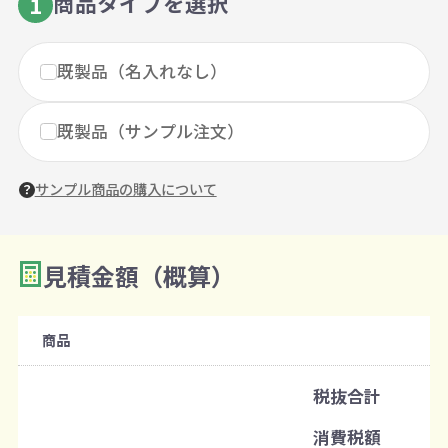
商品タイプを選択
1
既製品（名入れなし）
既製品（サンプル注文）
サンプル商品の購入について
見積金額（概算）
数量を入力
2
購入条件
商品
注文可能数
税抜合計
既製品：180セットから
消費税額
注文単位