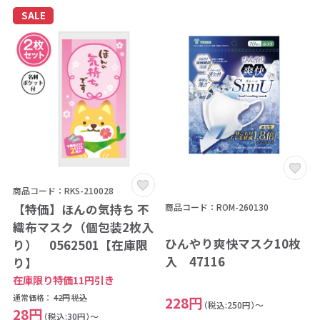
SALE
商品コード：RKS-210028
商品コード：ROM-260130
【特価】ほんの気持ち 不
織布マスク（個包装2枚入
ひんやり爽快マスク10枚
り） 0562501【在庫限
入 47116
り】
在庫限り特価11円引き
通常価格：
42円
税込
228円
（税込:250円）～
28円
（税込:30円）～