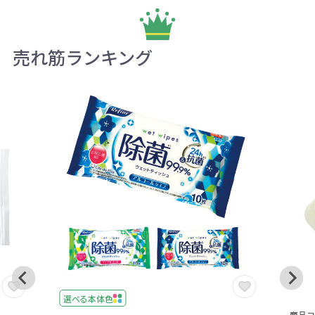
売れ筋ランキング
選べる本体色
商品コー