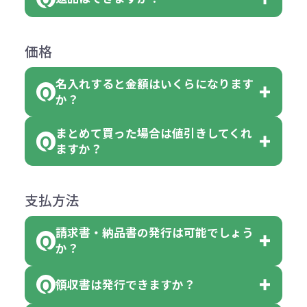
す。
お客様都合でのキャンセルは、制作
ては色指定が出来ません。
可能です。
商品によって色指定可能な数量が異
過程の進行状況により、お受けでき
例えば4色取混ぜの商品を400個ご注
返品は承っておりません。あらかじ
なります。商品詳細をご確認くださ
価格
ない場合や別途料金が発生する場合
文いただいた場合には4色がそれぞ
めご了承ください。
い。
がございます。
れ等分で100個ずつ入って参ります。
名入れすると金額はいくらになります
ただし下記の場合は承っております
例えば…
ご注文の際は、十分にご確認・ご検
か？
（割り切れない場合は数個単位で前
のでお問合せください。
「セルトナ・ツートンポータブルス
討をお願いいたします。
後する場合もございます）
まとめて買った場合は値引きしてくれ
●初期不良または不良品（破損、故
但し、ロゴなど名入れ印刷をされる
クエアトート」を300個注文した場
名入れありの場合の代金の計算方法
色指定できる商品に付きましては商
ますか？
障）の場合
場合、商品本体の色にあわせて印刷
合
は下記の通りです。
品詳細の購入の所で色が選べるよう
●ご注文商品と違うものが届いた場
色を変えることはできます。（別途
「セルトナ・ツートンポータブルス
になっております。
商品によりますが、お見積もりさせ
支払方法
合
費用）
クエアトート」は10個単位でしたら
計算例：
ていただきます。
●名入れ、オリジナルの内容が異な
色を指定出来るので、ピンクを100
請求書・納品書の発行は可能でしょう
＜1色印刷の場合＞
見積もりサポート
から個別でお問い
っていた場合
か？
個、ブルーを90個、イエローを110
（提供価格（商品代）+名入れ費用
合わせください。
ご連絡後、新しい商品と交換、修理
個 合計300個 と色を指定する事
（印刷代））×枚数+製版代
領収書は発行できますか？
会員様はマイページより各種帳票の
または返金にて対応させていただき
が出来ます。
＜多色印刷（2色以上）の場合＞