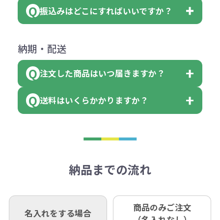
ダウンロードが可能です。
ます。
振込みはどこにすればいいですか？
（提供価格（商品代）+名入れ費用
会員様はマイページより各種帳票の
詳しくはこちらはご確認ください。
その際不良品については送料着払い
【色指定の仕方】
（印刷代）×色数）×枚数+製版代
ダウンロードが可能です。
にて一度ご連絡の上、当社にご返却
数量を入力の欄で、ご希望の本体色
下記口座にお願いします。
×色数
納期・配送
詳しくはこちらはご確認ください。
領収書のダウンロード
ください。
に必要な個数を入力ください。
■三菱UFJ銀行
※例えば2色印刷の場合には、名入
（商品の状態により、対応が変わる
注文した商品はいつ届きますか？
※10個単位など購入できる単位が決
小田井支店（おたいしてん）
れ費用が2倍、製版代が2倍必要で
領収書のダウンロード
場合もございます）
まっている場合は、その単位に当て
当座 0204160 株式会社モノベーシ
す。
送料はいくらかかりますか？
※不良商品をご返却いただけない場
はまらない数を入力すると、アラー
既製品の場合、ご入金確認後3営業
ョン
※商品やデザインによっては多色印
合は返品に応じられない場合がござ
トがでます。
日以降、名入れ印刷ありの場合は、
刷が出来ない場合もございます。ご
1回のご注文合計金額が3万円未満(税
います。あらかじめご了承くださ
アラートに従って数を調整してくだ
ご入金確認後約3週間となります。
■ゆうちょ銀行（振替口座）
相談下さい。
抜)の場合、送料をご納品1箇所に付
い。
さい。
但し、商品によって個別に納期を設
口座記号番号 00880-8-189695
き別途申し受けます。
納品までの流れ
※不良商品は商品到着後7営業日以
定しているものもあります。
口座名 株式会社モノベーション
なお、印刷代はボリュームディスカ
※3万円以上(税抜)のご注文の場合で
内に当社宛に着払いでお送りくださ
（例えば無地ポケットティッシュで
ウント式になっております。
も複数ヶ所への納品の場合、別途送
い。
あれば、午前中までにご注文とご入
※振り込み手数料はお客さま負担と
商品のみご注文
同じ版で多くの数量を印刷すると、1
名入れをする場合
料頂戴する場合がございます。
お問合せ先
（名入れなし）