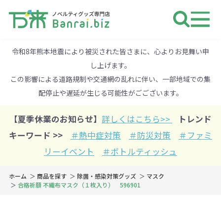
ノベルティ 専門店 万来ドットbiz 
令和8年熊本地震により被災された皆さまに、心よりお見舞い申
し上げます。
この影響による道路規制や交通網の乱れに伴い、一部地域での集
配停止や遅延が生じる可能性がごございます。
【夏季休業のお知らせ】
詳しくはこちら>>
トレンド
キーワード >>
＃熱中症対策
＃防災対策
＃ファミ
リーイベント
＃ボトルティッシュ
ホーム
商品を探す
除菌・感染対策グッズ
マスク
合格祈願 不織布マスク（１枚入り） 596901