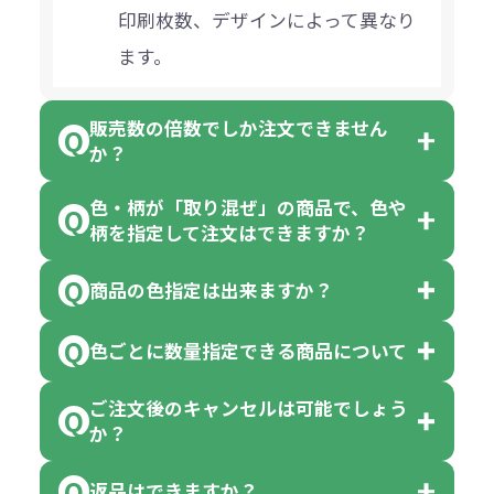
印刷枚数、デザインによって異なり
ます。
販売数の倍数でしか注文できません
か？
色・柄が「取り混ぜ」の商品で、色や
一部商品（※）を除き、注文可能数
柄を指定して注文はできますか？
以上でしたら、何個でもご注文可能
商品の色指定は出来ますか？
です。
「色・柄 取り混ぜ」のラベルがつい
※10個単位の規制がある商品は、10
ている商品は、色指定不可となって
色ごとに数量指定できる商品について
色指定できる商品もございますが商
個、20個と10個単位でのご注文とな
おり、残念ながら指定はできませ
品の詳細に「色・柄 取り混ぜ」のラ
ります。
ご注文後のキャンセルは可能でしょう
ん。
「選べる本体色」のラベルが付いて
か？
ベルや商品画像に「〇色取混ぜ」な
【例】注文可能数が100個の場合
いる商品は、本体色の指定が可能で
どと表記されている商品に付きまし
は、100個以上でしたら、何個でも
返品はできますか？