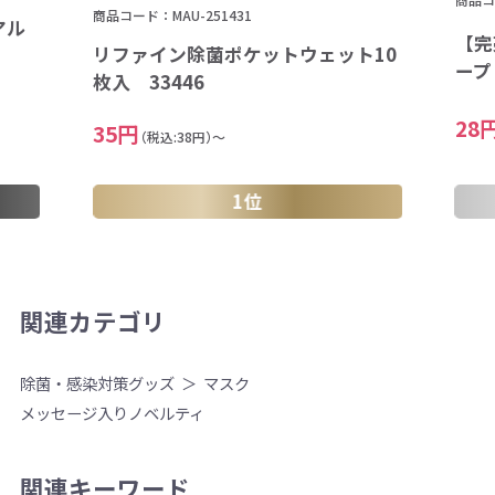
商品コード：MAU-251431
アル
【完
リファイン除菌ポケットウェット10
ープ
枚入 33446
28
35円
（税込:38円）～
1位
関連カテゴリ
除菌・感染対策グッズ
マスク
メッセージ入りノベルティ
関連キーワード