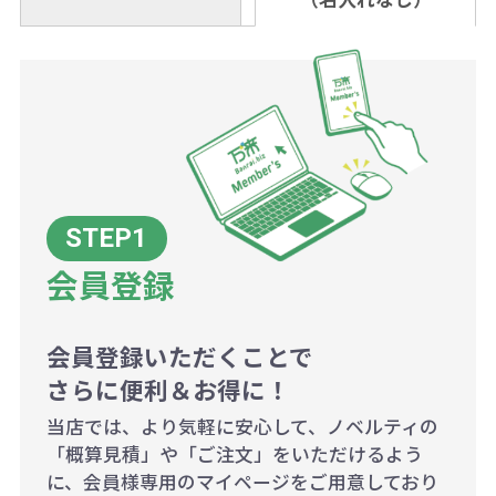
金いただければ翌日着でお送りする
なりますのでご注意ください。
個当たりの印刷代単価がお安くなり
0120-979-907
ことも可能です）
ます。
詳細はこちらご確認ください。
AM10:00～PM5:00（土・日・祝日を
お急ぎの場合、ご相談ください。最
一方、数量が少なく一定数に満たな
配送について
除く平日）
大限努力いたします。
い場合は、単価計算ではなく、印刷
代の基本料金を一式頂戴する場合が
ございます。
ボリュームディスカウントの計算は
商品や印刷方法によって異なります
会員登録
ので、予めご了承ください。
会員登録いただくことで
例：200個未満（1式：18,000円）
さらに便利＆お得に！
200個~499個の場合：42円（1個
当店では、より気軽に安心して、ノベルティの
当たり）
「概算見積」や「ご注文」をいただけるよう
に、会員様専用のマイページをご用意しており
500個~999個の場合：35円（1個