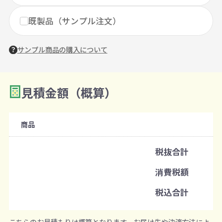
既製品（サンプル注文）
サンプル商品の購入について
見積金額（概算）
数量を入力
2
購入条件
商品
注文可能数
税抜合計
既製品：1000個から
消費税額
注文単位
税込合計
1個ずつ追加可能
※既製品サンプルは各色3個まで
こちらのお見積もりは概算となります。お届け先や決済方法によ