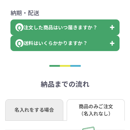
（印刷代）×色数）×枚数+製版代
ダウンロードが可能です。
にて一度ご連絡の上、当社にご返却
数量を入力の欄で、ご希望の本体色
下記口座にお願いします。
×色数
納期・配送
詳しくはこちらはご確認ください。
領収書のダウンロード
ください。
に必要な個数を入力ください。
■三菱UFJ銀行
※例えば2色印刷の場合には、名入
（商品の状態により、対応が変わる
注文した商品はいつ届きますか？
※10個単位など購入できる単位が決
小田井支店（おたいしてん）
れ費用が2倍、製版代が2倍必要で
領収書のダウンロード
場合もございます）
まっている場合は、その単位に当て
当座 0204160 株式会社モノベーシ
す。
送料はいくらかかりますか？
※不良商品をご返却いただけない場
はまらない数を入力すると、アラー
既製品の場合、ご入金確認後3営業
ョン
※商品やデザインによっては多色印
合は返品に応じられない場合がござ
トがでます。
日以降、名入れ印刷ありの場合は、
刷が出来ない場合もございます。ご
1回のご注文合計金額が3万円未満(税
います。あらかじめご了承くださ
アラートに従って数を調整してくだ
ご入金確認後約3週間となります。
■ゆうちょ銀行（振替口座）
相談下さい。
抜)の場合、送料をご納品1箇所に付
い。
さい。
但し、商品によって個別に納期を設
口座記号番号 00880-8-189695
き別途申し受けます。
納品までの流れ
※不良商品は商品到着後7営業日以
定しているものもあります。
口座名 株式会社モノベーション
なお、印刷代はボリュームディスカ
※3万円以上(税抜)のご注文の場合で
内に当社宛に着払いでお送りくださ
（例えば無地ポケットティッシュで
ウント式になっております。
も複数ヶ所への納品の場合、別途送
い。
あれば、午前中までにご注文とご入
※振り込み手数料はお客さま負担と
商品のみご注文
同じ版で多くの数量を印刷すると、1
名入れをする場合
料頂戴する場合がございます。
お問合せ先
（名入れなし）
金いただければ翌日着でお送りする
なりますのでご注意ください。
個当たりの印刷代単価がお安くなり
0120-979-907
ことも可能です）
ます。
詳細はこちらご確認ください。