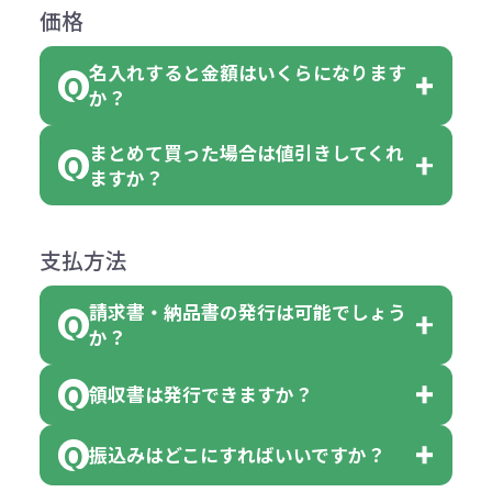
返品は承っておりません。あらかじ
なります。商品詳細をご確認くださ
価格
ない場合や別途料金が発生する場合
文いただいた場合には4色がそれぞ
めご了承ください。
い。
がございます。
れ等分で100個ずつ入って参ります。
名入れすると金額はいくらになります
ただし下記の場合は承っております
例えば…
ご注文の際は、十分にご確認・ご検
か？
（割り切れない場合は数個単位で前
のでお問合せください。
「セルトナ・ツートンポータブルス
討をお願いいたします。
後する場合もございます）
まとめて買った場合は値引きしてくれ
●初期不良または不良品（破損、故
但し、ロゴなど名入れ印刷をされる
クエアトート」を300個注文した場
名入れありの場合の代金の計算方法
色指定できる商品に付きましては商
ますか？
障）の場合
場合、商品本体の色にあわせて印刷
合
は下記の通りです。
品詳細の購入の所で色が選べるよう
●ご注文商品と違うものが届いた場
色を変えることはできます。（別途
「セルトナ・ツートンポータブルス
になっております。
商品によりますが、お見積もりさせ
支払方法
合
費用）
クエアトート」は10個単位でしたら
計算例：
ていただきます。
●名入れ、オリジナルの内容が異な
色を指定出来るので、ピンクを100
請求書・納品書の発行は可能でしょう
＜1色印刷の場合＞
見積もりサポート
から個別でお問い
っていた場合
か？
個、ブルーを90個、イエローを110
（提供価格（商品代）+名入れ費用
合わせください。
ご連絡後、新しい商品と交換、修理
個 合計300個 と色を指定する事
（印刷代））×枚数+製版代
領収書は発行できますか？
会員様はマイページより各種帳票の
または返金にて対応させていただき
が出来ます。
＜多色印刷（2色以上）の場合＞
ダウンロードが可能です。
ます。
振込みはどこにすればいいですか？
（提供価格（商品代）+名入れ費用
会員様はマイページより各種帳票の
詳しくはこちらはご確認ください。
その際不良品については送料着払い
【色指定の仕方】