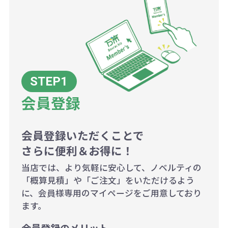
AM10:00～PM5:00（土・日・祝日を
お急ぎの場合、ご相談ください。最
一方、数量が少なく一定数に満たな
配送について
除く平日）
大限努力いたします。
い場合は、単価計算ではなく、印刷
代の基本料金を一式頂戴する場合が
ございます。
ボリュームディスカウントの計算は
商品や印刷方法によって異なります
会員登録
ので、予めご了承ください。
会員登録いただくことで
例：200個未満（1式：18,000円）
さらに便利＆お得に！
200個~499個の場合：42円（1個
当店では、より気軽に安心して、ノベルティの
当たり）
「概算見積」や「ご注文」をいただけるよう
に、会員様専用のマイページをご用意しており
500個~999個の場合：35円（1個
ます。
当たり）
1,000個以上：28円（1個当た