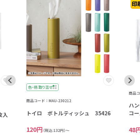
色・柄 取り混ぜ
商品コー
商品コード：MAU-230212
ハン
トイロ ボトルティッシュ 35426
コー
枚入
120円
48
（税込:132円）～