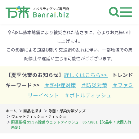
ノベルティ 専門店 万来ドットbiz 
令和8年熊本地震により被災された皆さまに、心よりお見舞い申
し上げます。
この影響による道路規制や交通網の乱れに伴い、一部地域での集
配停止や遅延が生じる可能性がごございます。
【夏季休業のお知らせ】
詳しくはこちら>>
トレンド
キーワード >>
＃熱中症対策
＃防災対策
＃ファミ
リーイベント
＃ボトルティッシュ
ホーム
商品を探す
除菌・感染対策グッズ
ウェットティッシュ・ティッシュ
開運招福 99.9％除菌ウェットティッシュ 0573801【欠品中：次回入荷
未定】