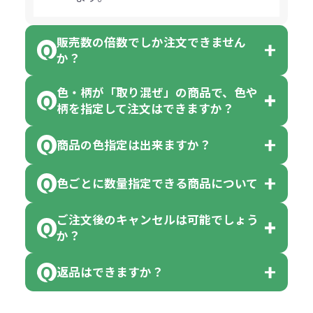
販売数の倍数でしか注文できません
か？
色・柄が「取り混ぜ」の商品で、色や
一部商品（※）を除き、注文可能数
柄を指定して注文はできますか？
以上でしたら、何個でもご注文可能
商品の色指定は出来ますか？
です。
「色・柄 取り混ぜ」のラベルがつい
※10個単位の規制がある商品は、10
ている商品は、色指定不可となって
色ごとに数量指定できる商品について
色指定できる商品もございますが商
個、20個と10個単位でのご注文とな
おり、残念ながら指定はできませ
品の詳細に「色・柄 取り混ぜ」のラ
ります。
ご注文後のキャンセルは可能でしょう
ん。
「選べる本体色」のラベルが付いて
か？
ベルや商品画像に「〇色取混ぜ」な
【例】注文可能数が100個の場合
いる商品は、本体色の指定が可能で
どと表記されている商品に付きまし
は、100個以上でしたら、何個でも
返品はできますか？
す。
お客様都合でのキャンセルは、制作
ては色指定が出来ません。
可能です。
商品によって色指定可能な数量が異
過程の進行状況により、お受けでき
例えば4色取混ぜの商品を400個ご注