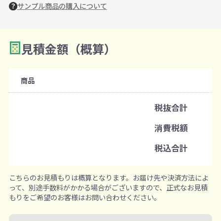
サンプル商品の購入について
見積金額（概算）
数量を入力
2
購入条件
商品
注文可能数
税抜合計
既製品：300個から
消費税額
注文単位
税込合計
1個ずつ追加可能
※既製品サンプルは各色3個まで
こちらのお見積もりは概算となります。お届け先や決済方法によ
って、別途手数料がかかる場合がございますので、正式なお見積
もりをご希望のお客様はお問い合わせください。