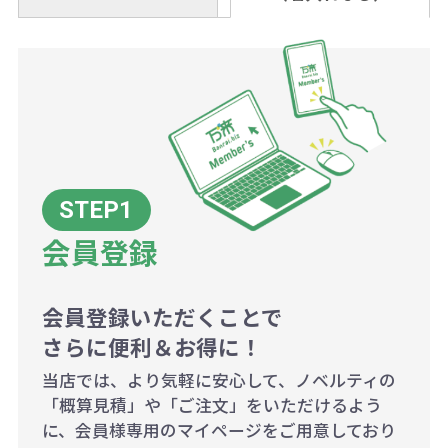
個当たりの印刷代単価がお安くなり
0120-979-907
ことも可能です）
ます。
詳細はこちらご確認ください。
AM10:00～PM5:00（土・日・祝日を
お急ぎの場合、ご相談ください。最
一方、数量が少なく一定数に満たな
配送について
除く平日）
大限努力いたします。
い場合は、単価計算ではなく、印刷
代の基本料金を一式頂戴する場合が
ございます。
ボリュームディスカウントの計算は
商品や印刷方法によって異なります
会員登録
ので、予めご了承ください。
会員登録いただくことで
例：200個未満（1式：18,000円）
さらに便利＆お得に！
200個~499個の場合：42円（1個
当店では、より気軽に安心して、ノベルティの
当たり）
「概算見積」や「ご注文」をいただけるよう
に、会員様専用のマイページをご用意しており
500個~999個の場合：35円（1個