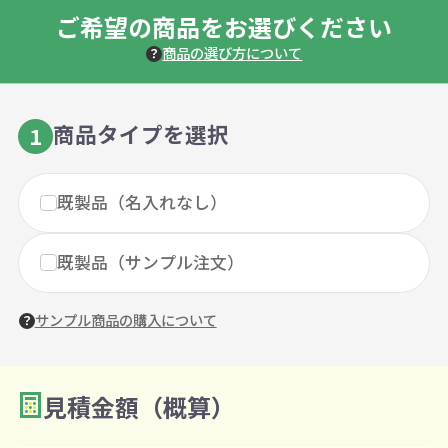
ご希望の商品をお選びください
商品の選び方について
商品タイプを選択
1
既製品（名入れなし）
既製品（サンプル注文）
サンプル商品の購入について
見積金額（概算）
数量を入力
2