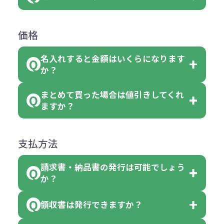
お客様都合でのキャンセルは、制作
ては色指定が出来ません。
可能です。
商品によって色指定可能な数量が異
過程の進行状況により、お受けでき
例えば4色取混ぜの商品を400個ご注
返品は承っておりません。あらかじ
なります。商品詳細をご確認くださ
価格
ない場合や別途料金が発生する場合
文いただいた場合には4色がそれぞ
めご了承ください。
い。
がございます。
れ等分で100個ずつ入って参ります。
名入れすると金額はいくらになります
ただし下記の場合は承っております
例えば…
ご注文の際は、十分にご確認・ご検
か？
（割り切れない場合は数個単位で前
のでお問合せください。
「セルトナ・ツートンポータブルス
討をお願いいたします。
後する場合もございます）
まとめて買った場合は値引きしてくれ
●初期不良または不良品（破損、故
但し、ロゴなど名入れ印刷をされる
クエアトート」を300個注文した場
名入れありの場合の代金の計算方法
色指定できる商品に付きましては商
ますか？
障）の場合
場合、商品本体の色にあわせて印刷
合
は下記の通りです。
品詳細の購入の所で色が選べるよう
●ご注文商品と違うものが届いた場
色を変えることはできます。（別途
「セルトナ・ツートンポータブルス
になっております。
商品によりますが、お見積もりさせ
支払方法
合
費用）
クエアトート」は10個単位でしたら
計算例：
ていただきます。
●名入れ、オリジナルの内容が異な
色を指定出来るので、ピンクを100
請求書・納品書の発行は可能でしょう
＜1色印刷の場合＞
見積もりサポート
から個別でお問い
っていた場合
か？
個、ブルーを90個、イエローを110
（提供価格（商品代）+名入れ費用
合わせください。
ご連絡後、新しい商品と交換、修理
個 合計300個 と色を指定する事
（印刷代））×枚数+製版代
領収書は発行できますか？
会員様はマイページより各種帳票の
または返金にて対応させていただき
が出来ます。
＜多色印刷（2色以上）の場合＞