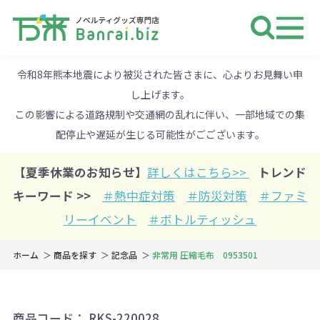
ノベルティ 専門店 万来ドットbiz 
令和8年熊本地震により被災された皆さまに、心よりお見舞い申
し上げます。
この影響による道路規制や交通網の乱れに伴い、一部地域での集
配停止や遅延が生じる可能性がごございます。
【夏季休業のお知らせ】
詳しくはこちら>>
トレンド
キーワード >>
＃熱中症対策
＃防災対策
＃ファミ
リーイベント
＃ボトルティッシュ
ホーム
商品を探す
記念品
非常用 圧縮毛布 0953501
商品コード：
RKS-220028