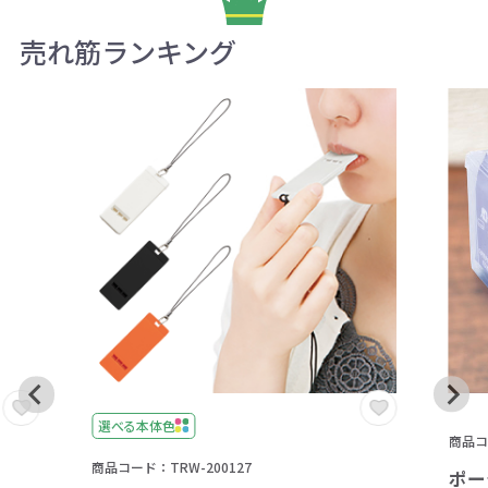
売れ筋ランキング
選べる本体色
商品コー
商品コード：TRW-200127
ポー