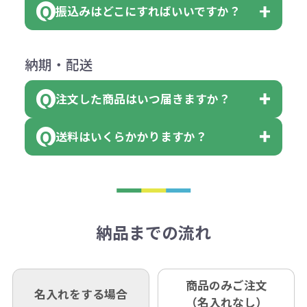
ダウンロードが可能です。
ます。
振込みはどこにすればいいですか？
（提供価格（商品代）+名入れ費用
会員様はマイページより各種帳票の
詳しくはこちらはご確認ください。
その際不良品については送料着払い
【色指定の仕方】
（印刷代）×色数）×枚数+製版代
ダウンロードが可能です。
にて一度ご連絡の上、当社にご返却
数量を入力の欄で、ご希望の本体色
下記口座にお願いします。
×色数
納期・配送
詳しくはこちらはご確認ください。
領収書のダウンロード
ください。
に必要な個数を入力ください。
■三菱UFJ銀行
※例えば2色印刷の場合には、名入
（商品の状態により、対応が変わる
注文した商品はいつ届きますか？
※10個単位など購入できる単位が決
小田井支店（おたいしてん）
れ費用が2倍、製版代が2倍必要で
領収書のダウンロード
場合もございます）
まっている場合は、その単位に当て
当座 0204160 株式会社モノベーシ
す。
送料はいくらかかりますか？
※不良商品をご返却いただけない場
はまらない数を入力すると、アラー
既製品の場合、ご入金確認後3営業
ョン
※商品やデザインによっては多色印
合は返品に応じられない場合がござ
トがでます。
日以降、名入れ印刷ありの場合は、
刷が出来ない場合もございます。ご
1回のご注文合計金額が3万円未満(税
います。あらかじめご了承くださ
アラートに従って数を調整してくだ
ご入金確認後約3週間となります。
■ゆうちょ銀行（振替口座）
相談下さい。
抜)の場合、送料をご納品1箇所に付
い。
さい。
但し、商品によって個別に納期を設
口座記号番号 00880-8-189695
き別途申し受けます。
納品までの流れ
※不良商品は商品到着後7営業日以
定しているものもあります。
口座名 株式会社モノベーション
なお、印刷代はボリュームディスカ
※3万円以上(税抜)のご注文の場合で
内に当社宛に着払いでお送りくださ
（例えば無地ポケットティッシュで
ウント式になっております。
も複数ヶ所への納品の場合、別途送
い。
あれば、午前中までにご注文とご入
※振り込み手数料はお客さま負担と
商品のみご注文
同じ版で多くの数量を印刷すると、1
名入れをする場合
料頂戴する場合がございます。
お問合せ先
（名入れなし）
金いただければ翌日着でお送りする
なりますのでご注意ください。