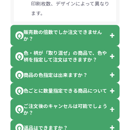
印刷枚数、デザインによって異なり
ます。
販売数の倍数でしか注文できません
か？
色・柄が「取り混ぜ」の商品で、色や
一部商品（※）を除き、注文可能数
柄を指定して注文はできますか？
以上でしたら、何個でもご注文可能
商品の色指定は出来ますか？
です。
「色・柄 取り混ぜ」のラベルがつい
※10個単位の規制がある商品は、10
ている商品は、色指定不可となって
色ごとに数量指定できる商品について
色指定できる商品もございますが商
個、20個と10個単位でのご注文とな
おり、残念ながら指定はできませ
品の詳細に「色・柄 取り混ぜ」のラ
ります。
ご注文後のキャンセルは可能でしょう
ん。
「選べる本体色」のラベルが付いて
か？
ベルや商品画像に「〇色取混ぜ」な
【例】注文可能数が100個の場合
いる商品は、本体色の指定が可能で
どと表記されている商品に付きまし
は、100個以上でしたら、何個でも
返品はできますか？
す。