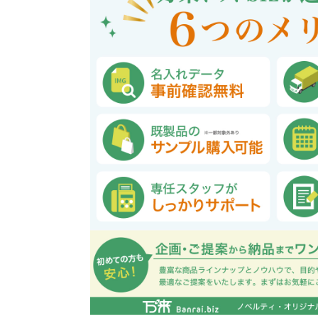
巾着・リュック全般
ポーチ全般
ケース全般
マグカップ全般
展示会・セミナー全般
社会貢献機能付き全般
子供向け全般
女性向け全般
シニア向け全般
メーカー向け全般
店舗向け全般
コット
コットン
財布
再生コ
展示会
ファッ
健康・
陶器
フェ
カー
バッ
SD
お
ア
グ全般
般
般
ャンパス向け全般
チ
訪日外国人・インバウンド向
タンブラー・ボトル・グラス
来店・成約プレゼント
営業活動
ペン・
け
ポリエステルバッグ
デニムポーチ
再生紙
防犯・安心グッズ
学校・教育グッズ
湯のみ
ジュート
化粧ポ
リサイ
選挙
タンブラー・ボトル・グ
文具・ステーショナリー
スマホ・タブレットグッ
訪日外国人・インバウ
モバイ
ペン・筆記用具全般
パソコングッズ全般
ステン
単色ボ
付箋
USBグ
和風
ラス全般
全般
ズ全般
ンド向け全般
電器
マルシェバッグ
コルク
竹・バン
ランチ
春のノベルティ特集
夏のノベ
メッセージ入りノベルティ
記念品
生活用品
イベン
イヤフォ
アルミボトル
電子メモパッド
タッチペン
クリア
ペンケ
ト
バイオマス
EVA素
生活用品・生活雑貨全
お絵かき・
ティッシュ全般
インテリア雑貨全般
イベント・抽選会全般
掃除・
ウェット
フォト
般
マグネット
スマホ対応手袋
クリップ
そ
ＦＳＣ認証
ブランケット・ひざ掛け
季節のグッズ
キッチ
女性向け抽選会セット
植物栽培セット
季節の
そ
除菌・感染対策グッズ
キッチングッズ全般
防災・防犯グッズ全般
美容・健康グッズ全般
季節のグッズ全般
キッチ
防災グ
マスク
春のノ
入
全般
タオル・ハンカチ
うちわ・
スポンジ
ボウル・プレート
ライト・ランタン
マスクケース
抗菌グッズ
健康グ
石鹸・
地球にやさしいエコグッズ
ロス