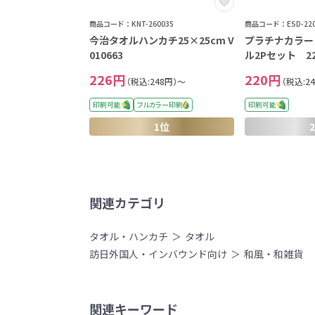
商品コード：KNT-260035
商品コード：ESD-220
今治タオルハンカチ25×25cm V
プラチナカラー
010663
ル2Pセット 22
226円
220円
（税込:248円）～
（税込:2
印刷可能
フルカラー印刷
印刷可能
1位
関連カテゴリ
タオル・ハンカチ
タオル
訪日外国人・インバウンド向け
和風・和雑貨
関連キーワード