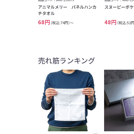
アニマルメリー パネルハンカ
スヌーピーポケ
チタオル
68円
48円
（税込:74円）～
（税込:52
売れ筋ランキング