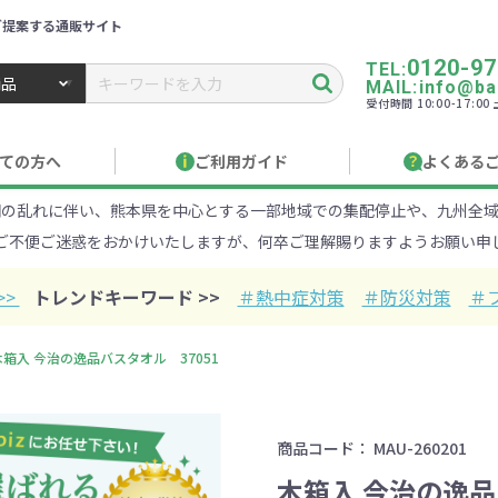
ご提案する通販サイト
0120-97
TEL:
MAIL:info@ban
受付時間 10:00-17:0
トbiz ／ 名入れ・販促品・記念品・オリジナルグッズ
ての方へ
ご利用ガイド
よくある
網の乱れに伴い、熊本県を中心とする一部地域での集配停止や、九州全域
り作成について
見積もりサポート
のし・包装
お急ぎ在庫確認
名入
ご不便ご迷惑をおかけいたしますが、何卒ご理解賜りますようお願い申
Xでのご注文
商品サンプル
印刷方
目的・シーンから探す
ターゲットから探す
>>
トレンドキーワード >>
＃熱中症対策
＃防災対策
＃
100円
101～150円
151～
木箱入 今治の逸品バスタオル 37051
オープンキャンパ
・エコ素材
1000円
リュック
性向け
社会貢献機能付き
1001～2000円
メーカー向け
シニア向け
ポーチ
2001～
ビジネス
卒業・入
店
ケ
商品コード：
MAU-260201
01円以上
ベルティ特集
フルカラー印刷で訴求力UP
名入れ印刷
木箱入 今治の逸品
・ビニールポー
オーガニックコットン
ステンレス・ア
キャンバス
ポリエステ