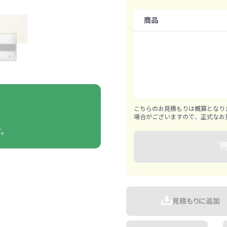
ァン・ハンディ
イト・ランタン
グッズ
ハンカチ
レジャーグッズ
その他
手ぬぐい
携帯ト
購入条件
ァン
商品
食品・飲料
既製品：24個から
ト・ひざ掛け
食品
アイマスク
カイ
飲
1個ずつ追加可能
きっと見つかる 探してたポーチ!!
シーン合わせて
祭・運動会におす
。
タン
ティ オリジナルグ
こちらのお見積もりは概算となり
ッズ
場合がございますので、正式なお
す。
対策ノベルティ
除菌・感染対策グッズ
見積もりに追加