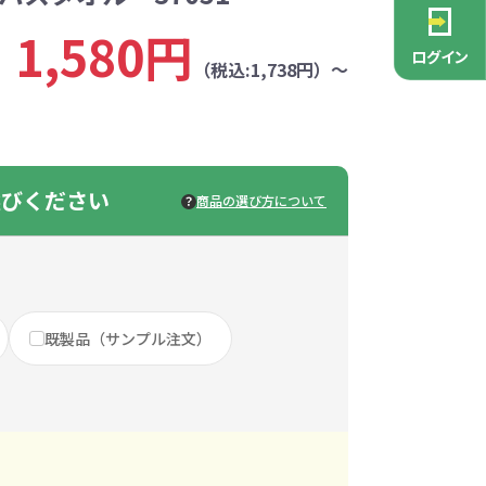
PCグッズ
ポーチ
ース
・抽選会
ン雑貨
安全
念品
不織布バッグ
キャンバスポーチ
マルチケース
リサイクルレザー
ガラスマグカップ
消防・救急グッズ
生活雑貨
生活雑貨
貨
1,580円
レットグッズ
バラマキ
パソコングッズ
社名入りグッズ
ログイン
チャーム対象
（税込:1,738円）～
ックバッグ
ックコットン
保冷バッグ
ラバーウッド
タンブラー
色鉛筆・鉛筆
スタンド
ッド
ト
ステンレスボトル
バースデーカード
モバイルケース
なバッグ
豆かす
その他バッグ
麦わら
ルティ特集
・フェス
ッシュ
インテリア雑貨
推し活グッズ
選びください
ー
ョルダー
定規・メジャー
モバイルクリーナー
商品の選び方について
ジン
生分解性素材
トセット
ィッシュ
子供向け抽選会セット
アロマ・フレグランス
ボトルティッシュ
その他
具
康グッズ
除菌・感染対策グッズ
既製品（サンプル注文）
ィッシュ・ティ
ト
ルティ
コースター
ホイッスル
マスク
冬のノベルティ
除菌液
レジャーグッズ
ひんやりグッズ
ッズ
他
キッチングッズその他