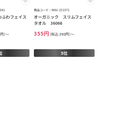
041
商品コード：MAU-251071
わふわフェイス
オーガニック スリムフェイス
タオル 36066
355円
8円）～
（税込:390円）～
位
5位