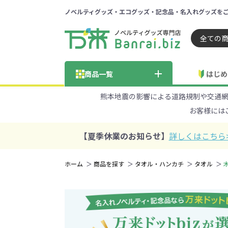
ノベルティグッズ・エコグッズ・記念品・名入れグッズを
ノベルティ 専門店 万来ドッ
商品一覧
はじめ
熊本地震の影響による道路規制や交通
納品までの流れ
総合お問い合わせ
見積も
お客様には
商品の選び方
FA
商品カテゴリから探す
価格帯から探す
【夏季休業のお知らせ】
詳しくはこちら
～50円
51～
ホーム
商品を探す
タオル・ハンカチ
タオル
学校・PTA・
エコバッグ・トートバッグ
官公庁・自治体向け
展示会・セミナー
301～500円
子供向け
再生素材
501～
巾着・
女
ス向け
5001～10000円
100
100円以下の人気エコバッグ
展示会ノ
エコバッグ・トートバッ
再生素材・エコ素材全
官公庁・自治体向け全
学校・PTA・オープンキ
クリア