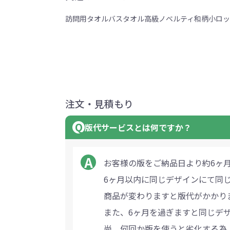
訪問用
タオル
バスタオル
高級ノベルティ
和柄
小ロッ
注文・見積もり
版代サービスとは何ですか？
お客様の版をご納品日より約6ヶ
6ヶ月以内に同じデザインにて同
商品が変わりますと版代がかかり
また、6ヶ月を過ぎますと同じデ
尚、何回か版を使うと劣化する為