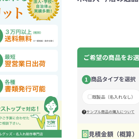
ントートバッグ
巾着・リュック
ットン
向けバッグ
ション雑貨
癒しグッズ
マグカップ
アトレード
ディーラー
グ・ポーチ
Gs推進
菓子系
パレル
プラスチックマグカップ
展示会向けノベルティ
樹を・サンゴを植える
不織布巾着・リュック
ポリエステルポーチ
コインケース
再生ＰＥＴ
エコ・アイデア雑貨
文具・知育玩具系
美容系サロン
住宅・不動産
防犯グッズ
環境保全
部活動
モバイル・
コットン
カードケ
再生樹脂
イベント
キッチ
交通
記
バッグ
グ
ック
プ
ツール・粗品
筆記用具
文具・ステーショナリー
絆ツール
スマホ・タブ
景品・
着せ替え
・リネンバッグ
ーチ
クルデニム
啓発グッズ
デニムバッグ
フラットポーチ
OBP
シャンブリ
オーガニ
ポーチ
ルバッテリー・充
プラスチックタンブラ
レスタンブラー
ールペン
ッズ
・和雑貨
多色ボールペン
メモ帳
ケーブル
PCクリーナー
着せ替え
クレヨン・
モバイル
マウスパ
ノー
ー
ブーファイバー
バッグ
サコッシュ
ジュート
おしゃれ
コーヒー
ルティ特集
秋のノベルティ特集
冬のノベ
・生活雑貨
ト・抽選会
スポーツ・部活動
キーホルダー
ライブ
ティ
ン・ヘッドセッ
ご希望の商品をお
ボトル
ース
ペットボトルホルダー
ブックカバー
スマホリング
グラス
カレンダ
スマホシ
材
間伐材
ライスレ
ぬりえイベントセ
洗濯用品
ティッシュ
フレーム
手作り・工作イベントセット
トイレットペーパー
収納用品
時計
定番イベン
工具
ボックステ
照明
ット
環境保全への取り組み
の他
文具セット
その他文
商品タイプを選択
1
ングッズ
防災・防犯グッズ
美容・健
抽選会セット
の他
イベントセット追加用品
既製品（名入れなし）
ウェットテ
ンツール
ッズ
ベルティ
浴剤
箸・お弁当グッズ
防犯グッズ
美容グッズ
夏のノベルティ
マスクケース
カトラリー
防災セッ
ミラー
秋のノベ
サンプル商品の購入について
ッシュ
扇子・ファン
雨具
アウトドア・
・ペーパー・ク
ッズ
洗剤
ラップ・ビニール
加湿器
啓発グッズ
保存容器
癒しグ
その
エココレ（おしゃれなエコグッズ）
見積金額（概算）
数量を入力
2