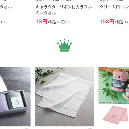
タオル
キャラクターリボン付カラフル
クリームロール
ミニタオル
78円
158円
円）～
（税込:85円）～
（税込:1