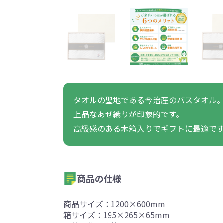
うちわ・扇子・ファン全
アウトドア・レジャーグ
ポータブルフ
タオル・ハンカチ全般
雨具全般
ひんやりグッズ全般
ラジオ・ラ
タオル
傘
冷却
般
ッズ全般
フ
あったかグッズ
お菓子・
その他
あったかグッズ全般
お菓子・食品・飲料全般
ブランケッ
お菓子
展示会向けバッグ特集
体育祭・文化
タオルの聖地である今治産のバスタオル
靴下
すめのノベル
上品なあぜ織りが印象的です。
高級感のある木箱入りでギフトに最適で
商品の仕様
スマホに役立つノベルティグッ
防犯・防災
ズ
商品サイズ：1200×600mm
箱サイズ：195×265×65mm