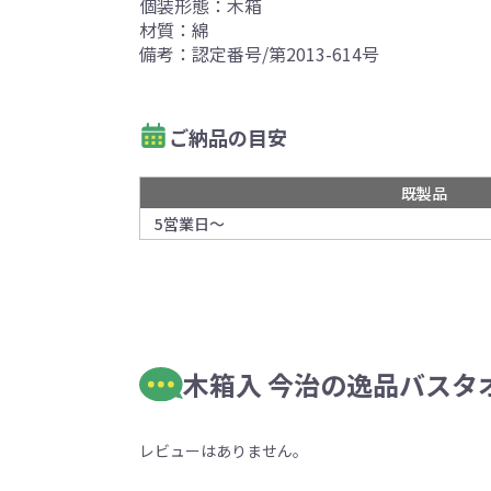
個装形態：木箱
材質：綿
備考：認定番号/第2013-614号
ご納品の目安
既製品
5営業日～
木箱入 今治の逸品バスタオ
レビューはありません。