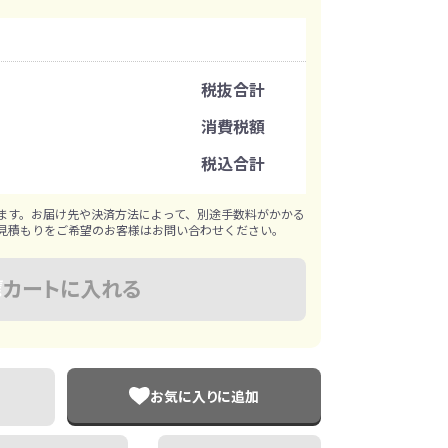
イレ
冷感・クールタオル
トラベルグッズ
注文可能数
税抜合計
注文単位
消費税額
ロ
料
手袋
税込合計
※既製品サンプルは各色3個まで
選べる ボトル＆
和のノベルティ特集
ブラー
ます。お届け先や決済方法によって、別途手数料がかかる
見積もりをご希望のお客様はお問い合わせください。
カートに入れる
お気に入りに追加