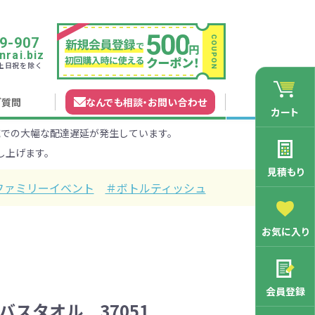
9-907
rai.biz
0 土日祝を除く
ご質問
なんでも相談
・
お問い合わせ
カート
での大幅な配達遅延が発生しています。
れガイド
無料カタログ申込
会員登録特典
し上げます。
法について
マイページについて
特集から探す
業種から探す
見積もり
ファミリーイベント
＃ボトルティッシュ
200円
201～300円
お気に入り
3000円
マン向け
学記念品
舗向け
ース
3001～5000円
周年・創立記念品
ファミリー向け
マグカップ
会員登録
バッグ特集
オリジナルマグカップ作りたい
バスタオル 37051
ルミマグカッ
トートバッ
ル巾着・リュ
キャラクター・ファンシー雑