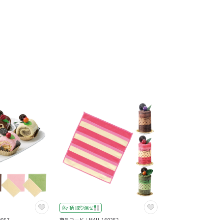
色・柄 取り混ぜ
057
商品コード：MAU-160252