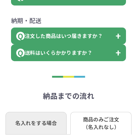
会員様はマイページより各種帳票の
詳しくはこちらはご確認ください。
その際不良品については送料着払い
【色指定の仕方】
（印刷代）×色数）×枚数+製版代
ダウンロードが可能です。
にて一度ご連絡の上、当社にご返却
数量を入力の欄で、ご希望の本体色
下記口座にお願いします。
×色数
納期・配送
詳しくはこちらはご確認ください。
領収書のダウンロード
ください。
に必要な個数を入力ください。
■三菱UFJ銀行
※例えば2色印刷の場合には、名入
（商品の状態により、対応が変わる
注文した商品はいつ届きますか？
※10個単位など購入できる単位が決
小田井支店（おたいしてん）
れ費用が2倍、製版代が2倍必要で
領収書のダウンロード
場合もございます）
まっている場合は、その単位に当て
当座 0204160 株式会社モノベーシ
す。
送料はいくらかかりますか？
※不良商品をご返却いただけない場
はまらない数を入力すると、アラー
既製品の場合、ご入金確認後3営業
ョン
※商品やデザインによっては多色印
合は返品に応じられない場合がござ
トがでます。
日以降、名入れ印刷ありの場合は、
刷が出来ない場合もございます。ご
1回のご注文合計金額が3万円未満(税
います。あらかじめご了承くださ
アラートに従って数を調整してくだ
ご入金確認後約3週間となります。
■ゆうちょ銀行（振替口座）
相談下さい。
抜)の場合、送料をご納品1箇所に付
い。
さい。
但し、商品によって個別に納期を設
口座記号番号 00880-8-189695
き別途申し受けます。
納品までの流れ
※不良商品は商品到着後7営業日以
定しているものもあります。
口座名 株式会社モノベーション
なお、印刷代はボリュームディスカ
※3万円以上(税抜)のご注文の場合で
内に当社宛に着払いでお送りくださ
（例えば無地ポケットティッシュで
ウント式になっております。
も複数ヶ所への納品の場合、別途送
い。
あれば、午前中までにご注文とご入
※振り込み手数料はお客さま負担と
商品のみご注文
同じ版で多くの数量を印刷すると、1
名入れをする場合
料頂戴する場合がございます。
お問合せ先
（名入れなし）
金いただければ翌日着でお送りする
なりますのでご注意ください。
個当たりの印刷代単価がお安くなり
0120-979-907