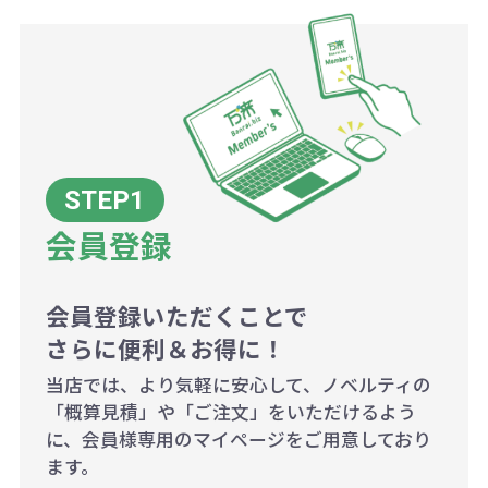
ことも可能です）
ます。
詳細はこちらご確認ください。
AM10:00～PM5:00（土・日・祝日を
お急ぎの場合、ご相談ください。最
一方、数量が少なく一定数に満たな
配送について
除く平日）
大限努力いたします。
い場合は、単価計算ではなく、印刷
代の基本料金を一式頂戴する場合が
ございます。
ボリュームディスカウントの計算は
商品や印刷方法によって異なります
会員登録
ので、予めご了承ください。
会員登録いただくことで
例：200個未満（1式：18,000円）
さらに便利＆お得に！
200個~499個の場合：42円（1個
当店では、より気軽に安心して、ノベルティの
当たり）
「概算見積」や「ご注文」をいただけるよう
に、会員様専用のマイページをご用意しており
500個~999個の場合：35円（1個
ます。
当たり）