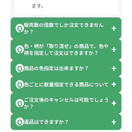
ます。
販売数の倍数でしか注文できません
か？
色・柄が「取り混ぜ」の商品で、色や
一部商品（※）を除き、注文可能数
柄を指定して注文はできますか？
以上でしたら、何個でもご注文可能
商品の色指定は出来ますか？
です。
「色・柄 取り混ぜ」のラベルがつい
※10個単位の規制がある商品は、10
ている商品は、色指定不可となって
色ごとに数量指定できる商品について
色指定できる商品もございますが商
個、20個と10個単位でのご注文とな
おり、残念ながら指定はできませ
品の詳細に「色・柄 取り混ぜ」のラ
ります。
ご注文後のキャンセルは可能でしょう
ん。
「選べる本体色」のラベルが付いて
か？
ベルや商品画像に「〇色取混ぜ」な
【例】注文可能数が100個の場合
いる商品は、本体色の指定が可能で
どと表記されている商品に付きまし
は、100個以上でしたら、何個でも
返品はできますか？
す。
お客様都合でのキャンセルは、制作
ては色指定が出来ません。
可能です。