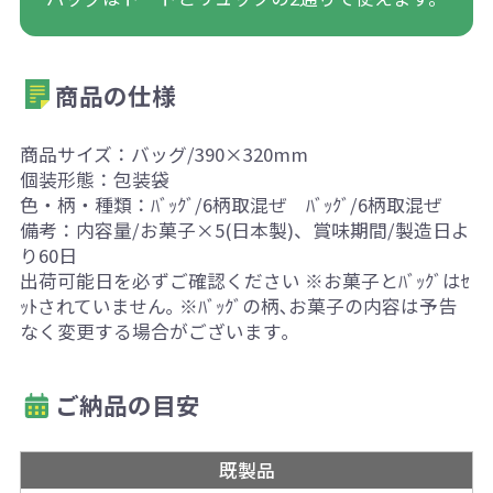
商品の仕様
商品サイズ：バッグ/390×320mm
個装形態：包装袋
色・柄・種類：ﾊﾞｯｸﾞ/6柄取混ぜ ﾊﾞｯｸﾞ/6柄取混ぜ
備考：内容量/お菓子×5(日本製)、賞味期間/製造日よ
り60日
出荷可能日を必ずご確認ください ※お菓子とﾊﾞｯｸﾞはｾ
ｯﾄされていません｡ ※ﾊﾞｯｸﾞの柄､お菓子の内容は予告
なく変更する場合がございます｡
ご納品の目安
既製品