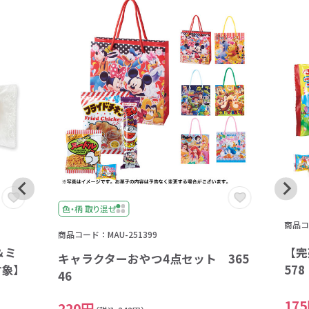
色・柄 取り混ぜ
商品コー
商品コード：MAU-251399
＆ミ
【完
キャラクターおやつ4点セット 365
対象】
57
46
17
220円