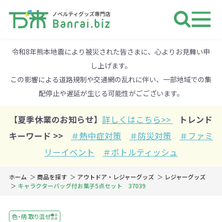
ノベルティ 専門店 万来ドットbiz 
令和8年熊本地震により被災された皆さまに、心よりお見舞い申
し上げます。
この影響による道路規制や交通網の乱れに伴い、一部地域での集
配停止や遅延が生じる可能性がごございます。
【夏季休業のお知らせ】
詳しくはこちら>>
トレンド
キーワード >>
＃熱中症対策
＃防災対策
＃ファミ
リーイベント
＃ボトルティッシュ
ホーム
商品を探す
アウトドア・レジャーグッズ
レジャーグッズ
キャラクターバッグ付お菓子5点セット 37039
色・柄 取り混ぜ