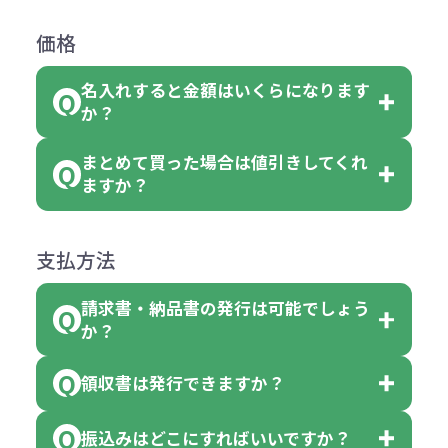
商品によって色指定可能な数量が異
過程の進行状況により、お受けでき
例えば4色取混ぜの商品を400個ご注
返品は承っておりません。あらかじ
なります。商品詳細をご確認くださ
価格
ない場合や別途料金が発生する場合
文いただいた場合には4色がそれぞ
めご了承ください。
い。
がございます。
れ等分で100個ずつ入って参ります。
名入れすると金額はいくらになります
ただし下記の場合は承っております
例えば…
ご注文の際は、十分にご確認・ご検
か？
（割り切れない場合は数個単位で前
のでお問合せください。
「セルトナ・ツートンポータブルス
討をお願いいたします。
後する場合もございます）
まとめて買った場合は値引きしてくれ
●初期不良または不良品（破損、故
但し、ロゴなど名入れ印刷をされる
クエアトート」を300個注文した場
名入れありの場合の代金の計算方法
色指定できる商品に付きましては商
ますか？
障）の場合
場合、商品本体の色にあわせて印刷
合
は下記の通りです。
品詳細の購入の所で色が選べるよう
●ご注文商品と違うものが届いた場
色を変えることはできます。（別途
「セルトナ・ツートンポータブルス
になっております。
商品によりますが、お見積もりさせ
支払方法
合
費用）
クエアトート」は10個単位でしたら
計算例：
ていただきます。
●名入れ、オリジナルの内容が異な
色を指定出来るので、ピンクを100
請求書・納品書の発行は可能でしょう
＜1色印刷の場合＞
見積もりサポート
から個別でお問い
っていた場合
か？
個、ブルーを90個、イエローを110
（提供価格（商品代）+名入れ費用
合わせください。
ご連絡後、新しい商品と交換、修理
個 合計300個 と色を指定する事
（印刷代））×枚数+製版代
領収書は発行できますか？
会員様はマイページより各種帳票の
または返金にて対応させていただき
が出来ます。
＜多色印刷（2色以上）の場合＞
ダウンロードが可能です。
ます。
振込みはどこにすればいいですか？
（提供価格（商品代）+名入れ費用