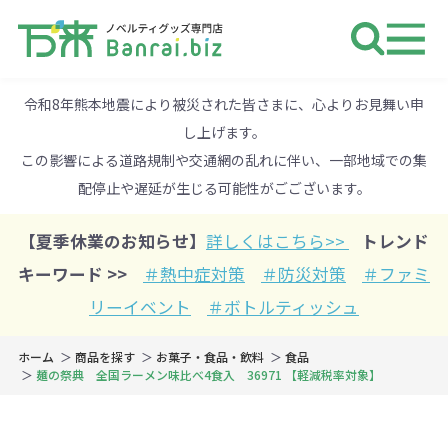
ノベルティ 専門店 万来ドットbiz 
令和8年熊本地震により被災された皆さまに、心よりお見舞い申
し上げます。
この影響による道路規制や交通網の乱れに伴い、一部地域での集
配停止や遅延が生じる可能性がごございます。
【夏季休業のお知らせ】
詳しくはこちら>>
トレンド
キーワード >>
＃熱中症対策
＃防災対策
＃ファミ
リーイベント
＃ボトルティッシュ
ホーム
商品を探す
お菓子・食品・飲料
食品
麺の祭典 全国ラーメン味比べ4食入 36971 【軽減税率対象】