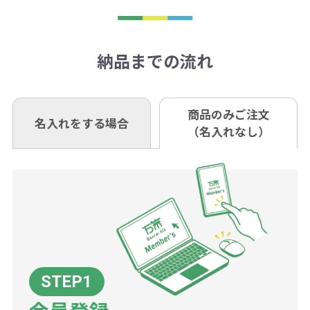
刷が出来ない場合もございます。ご
1回のご注文合計金額が3万円未満(税
います。あらかじめご了承くださ
アラートに従って数を調整してくだ
ご入金確認後約3週間となります。
■ゆうちょ銀行（振替口座）
相談下さい。
抜)の場合、送料をご納品1箇所に付
い。
さい。
但し、商品によって個別に納期を設
口座記号番号 00880-8-189695
き別途申し受けます。
納品までの流れ
※不良商品は商品到着後7営業日以
定しているものもあります。
口座名 株式会社モノベーション
なお、印刷代はボリュームディスカ
※3万円以上(税抜)のご注文の場合で
内に当社宛に着払いでお送りくださ
（例えば無地ポケットティッシュで
ウント式になっております。
も複数ヶ所への納品の場合、別途送
い。
あれば、午前中までにご注文とご入
※振り込み手数料はお客さま負担と
商品のみご注文
同じ版で多くの数量を印刷すると、1
名入れをする場合
料頂戴する場合がございます。
お問合せ先
（名入れなし）
金いただければ翌日着でお送りする
なりますのでご注意ください。
個当たりの印刷代単価がお安くなり
0120-979-907
ことも可能です）
ます。
詳細はこちらご確認ください。
AM10:00～PM5:00（土・日・祝日を
お急ぎの場合、ご相談ください。最
一方、数量が少なく一定数に満たな
配送について
除く平日）
大限努力いたします。
い場合は、単価計算ではなく、印刷
代の基本料金を一式頂戴する場合が
ございます。
ボリュームディスカウントの計算は
商品や印刷方法によって異なります