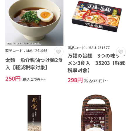
商品コード：MAU-251677
商品コード：MAU-241066
万福の旨麺 3つの味ラー
太麺 魚介醤油つけ麺2食
メン3食入 35203【軽減
入【軽減税率対象】
税率対象】
250円
298円
（税込:270円）～
（税込:321円）～