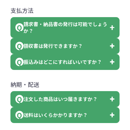
●ご注文商品と違うものが届いた場
色を変えることはできます。（別途
「セルトナ・ツートンポータブルス
になっております。
商品によりますが、お見積もりさせ
支払方法
合
費用）
クエアトート」は10個単位でしたら
計算例：
ていただきます。
●名入れ、オリジナルの内容が異な
色を指定出来るので、ピンクを100
請求書・納品書の発行は可能でしょう
＜1色印刷の場合＞
見積もりサポート
から個別でお問い
っていた場合
か？
個、ブルーを90個、イエローを110
（提供価格（商品代）+名入れ費用
合わせください。
ご連絡後、新しい商品と交換、修理
個 合計300個 と色を指定する事
（印刷代））×枚数+製版代
領収書は発行できますか？
会員様はマイページより各種帳票の
または返金にて対応させていただき
が出来ます。
＜多色印刷（2色以上）の場合＞
ダウンロードが可能です。
ます。
振込みはどこにすればいいですか？
（提供価格（商品代）+名入れ費用
会員様はマイページより各種帳票の
詳しくはこちらはご確認ください。
その際不良品については送料着払い
【色指定の仕方】
（印刷代）×色数）×枚数+製版代
ダウンロードが可能です。
にて一度ご連絡の上、当社にご返却
数量を入力の欄で、ご希望の本体色
下記口座にお願いします。
×色数
納期・配送
詳しくはこちらはご確認ください。
領収書のダウンロード
ください。
に必要な個数を入力ください。
■三菱UFJ銀行
※例えば2色印刷の場合には、名入
（商品の状態により、対応が変わる
注文した商品はいつ届きますか？
※10個単位など購入できる単位が決
小田井支店（おたいしてん）
れ費用が2倍、製版代が2倍必要で
領収書のダウンロード
場合もございます）
まっている場合は、その単位に当て
当座 0204160 株式会社モノベーシ
す。
送料はいくらかかりますか？
※不良商品をご返却いただけない場
はまらない数を入力すると、アラー
既製品の場合、ご入金確認後3営業
ョン
※商品やデザインによっては多色印
合は返品に応じられない場合がござ
トがでます。
日以降、名入れ印刷ありの場合は、