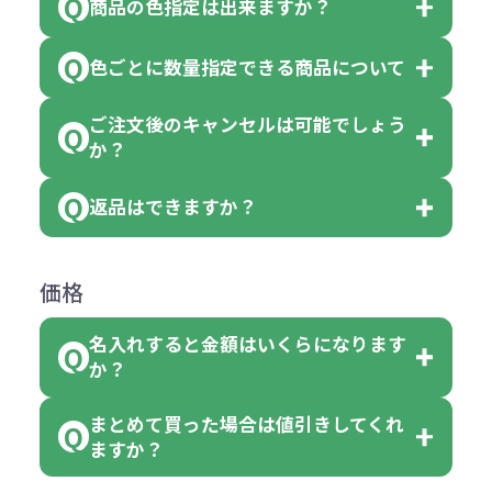
商品の色指定は出来ますか？
です。
「色・柄 取り混ぜ」のラベルがつい
※10個単位の規制がある商品は、10
ている商品は、色指定不可となって
色ごとに数量指定できる商品について
色指定できる商品もございますが商
個、20個と10個単位でのご注文とな
おり、残念ながら指定はできませ
品の詳細に「色・柄 取り混ぜ」のラ
ります。
ご注文後のキャンセルは可能でしょう
ん。
「選べる本体色」のラベルが付いて
か？
ベルや商品画像に「〇色取混ぜ」な
【例】注文可能数が100個の場合
いる商品は、本体色の指定が可能で
どと表記されている商品に付きまし
は、100個以上でしたら、何個でも
返品はできますか？
す。
お客様都合でのキャンセルは、制作
ては色指定が出来ません。
可能です。
商品によって色指定可能な数量が異
過程の進行状況により、お受けでき
例えば4色取混ぜの商品を400個ご注
返品は承っておりません。あらかじ
なります。商品詳細をご確認くださ
価格
ない場合や別途料金が発生する場合
文いただいた場合には4色がそれぞ
めご了承ください。
い。
がございます。
れ等分で100個ずつ入って参ります。
名入れすると金額はいくらになります
ただし下記の場合は承っております
例えば…
ご注文の際は、十分にご確認・ご検
か？
（割り切れない場合は数個単位で前
のでお問合せください。
「セルトナ・ツートンポータブルス
討をお願いいたします。
後する場合もございます）
まとめて買った場合は値引きしてくれ
●初期不良または不良品（破損、故
但し、ロゴなど名入れ印刷をされる
クエアトート」を300個注文した場
名入れありの場合の代金の計算方法
色指定できる商品に付きましては商
ますか？
障）の場合
場合、商品本体の色にあわせて印刷
合
は下記の通りです。
品詳細の購入の所で色が選べるよう