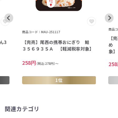
商品コー
商品コード：MAU-251117
【完
ん3
【完売】尾西の携帯おにぎり 鮭
め 
】
３５６９３ＳＡ 【軽減税率対象】
象】
258円
25
（税込:278円）～
1位
関連カテゴリ