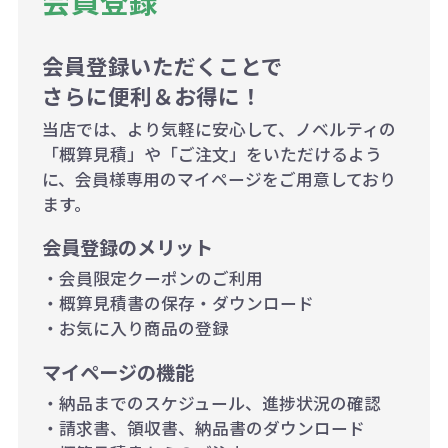
会員登録
ので、予めご了承ください。
会員登録いただくことで
例：200個未満（1式：18,000円）
さらに便利＆お得に！
200個~499個の場合：42円（1個
当店では、より気軽に安心して、ノベルティの
当たり）
「概算見積」や「ご注文」をいただけるよう
に、会員様専用のマイページをご用意しており
500個~999個の場合：35円（1個
ます。
当たり）
会員登録のメリット
1,000個以上：28円（1個当た
・会員限定クーポンのご利用
り）
・概算見積書の保存・ダウンロード
・お気に入り商品の登録
マイページの機能
・納品までのスケジュール、進捗状況の確認
・請求書、領収書、納品書のダウンロード