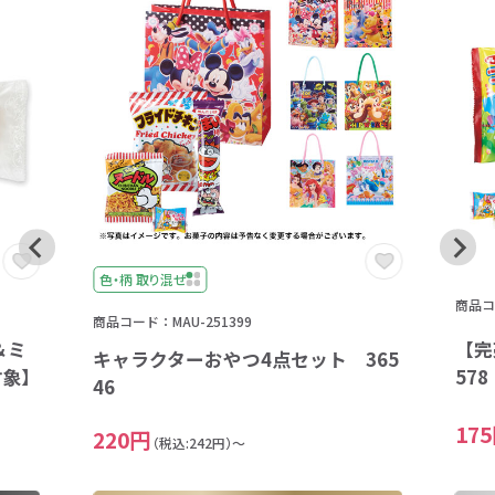
色・柄 取り混ぜ
商品コー
商品コード：MAU-251399
＆ミ
【完
キャラクターおやつ4点セット 365
対象】
57
46
17
220円
（税込:242円）～