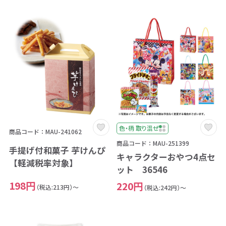
色・柄 取り混ぜ
商品コード：MAU-241062
商品コード：MAU-251399
手提げ付和菓子 芋けんぴ
キャラクターおやつ4点セ
【軽減税率対象】
ット 36546
198円
220円
（税込:213円）～
（税込:242円）～