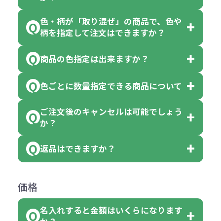
色・柄が「取り混ぜ」の商品で、色や
一部商品（※）を除き、注文可能数
柄を指定して注文はできますか？
以上でしたら、何個でもご注文可能
商品の色指定は出来ますか？
です。
「色・柄 取り混ぜ」のラベルがつい
※10個単位の規制がある商品は、10
ている商品は、色指定不可となって
色ごとに数量指定できる商品について
色指定できる商品もございますが商
個、20個と10個単位でのご注文とな
おり、残念ながら指定はできませ
品の詳細に「色・柄 取り混ぜ」のラ
ります。
ご注文後のキャンセルは可能でしょう
ん。
「選べる本体色」のラベルが付いて
か？
ベルや商品画像に「〇色取混ぜ」な
【例】注文可能数が100個の場合
いる商品は、本体色の指定が可能で
どと表記されている商品に付きまし
は、100個以上でしたら、何個でも
返品はできますか？
す。
お客様都合でのキャンセルは、制作
ては色指定が出来ません。
可能です。
商品によって色指定可能な数量が異
過程の進行状況により、お受けでき
例えば4色取混ぜの商品を400個ご注
返品は承っておりません。あらかじ
なります。商品詳細をご確認くださ
価格
ない場合や別途料金が発生する場合
文いただいた場合には4色がそれぞ
めご了承ください。
い。
がございます。
れ等分で100個ずつ入って参ります。
名入れすると金額はいくらになります
ただし下記の場合は承っております
例えば…
ご注文の際は、十分にご確認・ご検