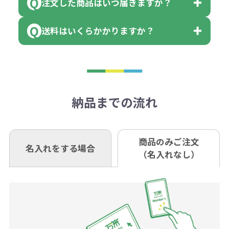
（商品の状態により、対応が変わる
注文した商品はいつ届きますか？
※10個単位など購入できる単位が決
小田井支店（おたいしてん）
れ費用が2倍、製版代が2倍必要で
領収書のダウンロード
場合もございます）
まっている場合は、その単位に当て
当座 0204160 株式会社モノベーシ
す。
送料はいくらかかりますか？
※不良商品をご返却いただけない場
はまらない数を入力すると、アラー
既製品の場合、ご入金確認後3営業
ョン
※商品やデザインによっては多色印
合は返品に応じられない場合がござ
トがでます。
日以降、名入れ印刷ありの場合は、
刷が出来ない場合もございます。ご
1回のご注文合計金額が3万円未満(税
います。あらかじめご了承くださ
アラートに従って数を調整してくだ
ご入金確認後約3週間となります。
■ゆうちょ銀行（振替口座）
相談下さい。
抜)の場合、送料をご納品1箇所に付
い。
さい。
但し、商品によって個別に納期を設
口座記号番号 00880-8-189695
き別途申し受けます。
納品までの流れ
※不良商品は商品到着後7営業日以
定しているものもあります。
口座名 株式会社モノベーション
なお、印刷代はボリュームディスカ
※3万円以上(税抜)のご注文の場合で
内に当社宛に着払いでお送りくださ
（例えば無地ポケットティッシュで
ウント式になっております。
も複数ヶ所への納品の場合、別途送
い。
あれば、午前中までにご注文とご入
※振り込み手数料はお客さま負担と
商品のみご注文
同じ版で多くの数量を印刷すると、1
名入れをする場合
料頂戴する場合がございます。
お問合せ先
（名入れなし）
金いただければ翌日着でお送りする
なりますのでご注意ください。
個当たりの印刷代単価がお安くなり
0120-979-907
ことも可能です）
ます。
詳細はこちらご確認ください。
AM10:00～PM5:00（土・日・祝日を
お急ぎの場合、ご相談ください。最
一方、数量が少なく一定数に満たな
配送について
除く平日）
大限努力いたします。
い場合は、単価計算ではなく、印刷
代の基本料金を一式頂戴する場合が