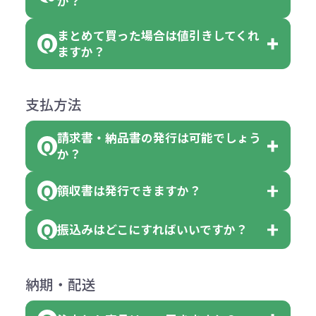
か？
（割り切れない場合は数個単位で前
のでお問合せください。
「セルトナ・ツートンポータブルス
討をお願いいたします。
後する場合もございます）
まとめて買った場合は値引きしてくれ
●初期不良または不良品（破損、故
但し、ロゴなど名入れ印刷をされる
クエアトート」を300個注文した場
名入れありの場合の代金の計算方法
色指定できる商品に付きましては商
ますか？
障）の場合
場合、商品本体の色にあわせて印刷
合
は下記の通りです。
品詳細の購入の所で色が選べるよう
●ご注文商品と違うものが届いた場
色を変えることはできます。（別途
「セルトナ・ツートンポータブルス
になっております。
商品によりますが、お見積もりさせ
支払方法
合
費用）
クエアトート」は10個単位でしたら
計算例：
ていただきます。
●名入れ、オリジナルの内容が異な
色を指定出来るので、ピンクを100
請求書・納品書の発行は可能でしょう
＜1色印刷の場合＞
見積もりサポート
から個別でお問い
っていた場合
か？
個、ブルーを90個、イエローを110
（提供価格（商品代）+名入れ費用
合わせください。
ご連絡後、新しい商品と交換、修理
個 合計300個 と色を指定する事
（印刷代））×枚数+製版代
領収書は発行できますか？
会員様はマイページより各種帳票の
または返金にて対応させていただき
が出来ます。
＜多色印刷（2色以上）の場合＞
ダウンロードが可能です。
ます。
振込みはどこにすればいいですか？
（提供価格（商品代）+名入れ費用
会員様はマイページより各種帳票の
詳しくはこちらはご確認ください。
その際不良品については送料着払い
【色指定の仕方】
（印刷代）×色数）×枚数+製版代
ダウンロードが可能です。
にて一度ご連絡の上、当社にご返却
数量を入力の欄で、ご希望の本体色
下記口座にお願いします。
×色数
納期・配送
詳しくはこちらはご確認ください。
領収書のダウンロード
ください。
に必要な個数を入力ください。
■三菱UFJ銀行
※例えば2色印刷の場合には、名入