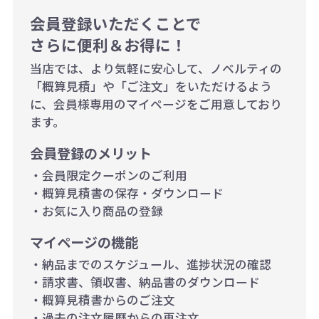
会員登録いただくことで
例：200個未満（1式：18,000円）
さらに便利＆お得に！
200個~499個の場合：42円（1個
当店では、より気軽に安心して、ノベルティの
当たり）
「概算見積」や「ご注文」をいただけるよう
に、会員様専用のマイページをご用意しており
500個~999個の場合：35円（1個
ます。
当たり）
会員登録のメリット
1,000個以上：28円（1個当た
・会員限定クーポンのご利用
り）
・概算見積書の保存・ダウンロード
・お気に入り商品の登録
マイページの機能
・納品までのスケジュール、進捗状況の確認
・請求書、領収書、納品書のダウンロード
・概算見積書からのご注文
・過去の注文履歴からの再注文