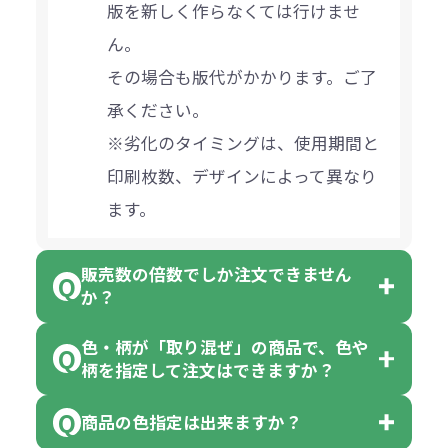
版を新しく作らなくては行けませ
ん。
その場合も版代がかかります。ご了
承ください。
※劣化のタイミングは、使用期間と
印刷枚数、デザインによって異なり
ます。
販売数の倍数でしか注文できません
か？
色・柄が「取り混ぜ」の商品で、色や
一部商品（※）を除き、注文可能数
柄を指定して注文はできますか？
以上でしたら、何個でもご注文可能
商品の色指定は出来ますか？
です。
「色・柄 取り混ぜ」のラベルがつい