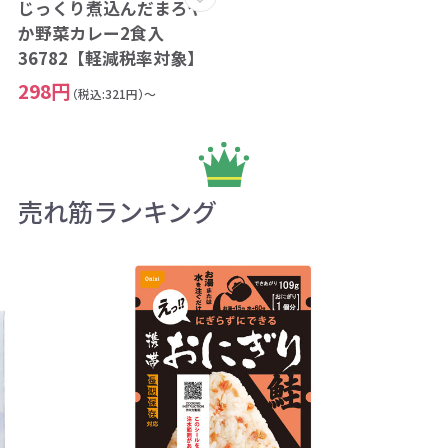
じっくり煮込んだまろや
か野菜カレー2食入
36782【軽減税率対象】
298円
（税込:321円）～
売れ筋ランキング