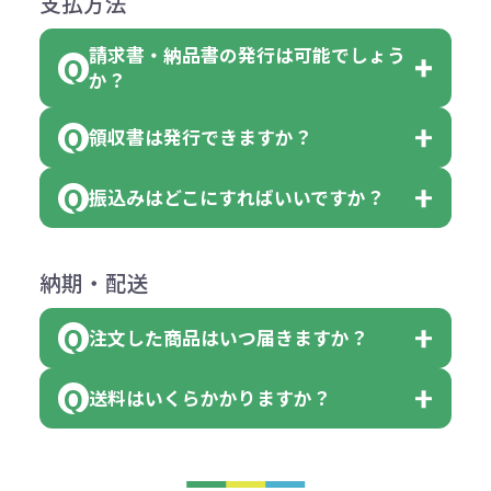
支払方法
合
費用）
クエアトート」は10個単位でしたら
計算例：
ていただきます。
●名入れ、オリジナルの内容が異な
色を指定出来るので、ピンクを100
請求書・納品書の発行は可能でしょう
＜1色印刷の場合＞
見積もりサポート
から個別でお問い
っていた場合
か？
個、ブルーを90個、イエローを110
（提供価格（商品代）+名入れ費用
合わせください。
ご連絡後、新しい商品と交換、修理
個 合計300個 と色を指定する事
（印刷代））×枚数+製版代
領収書は発行できますか？
会員様はマイページより各種帳票の
または返金にて対応させていただき
が出来ます。
＜多色印刷（2色以上）の場合＞
ダウンロードが可能です。
ます。
振込みはどこにすればいいですか？
（提供価格（商品代）+名入れ費用
会員様はマイページより各種帳票の
詳しくはこちらはご確認ください。
その際不良品については送料着払い
【色指定の仕方】
（印刷代）×色数）×枚数+製版代
ダウンロードが可能です。
にて一度ご連絡の上、当社にご返却
数量を入力の欄で、ご希望の本体色
下記口座にお願いします。
×色数
納期・配送
詳しくはこちらはご確認ください。
領収書のダウンロード
ください。
に必要な個数を入力ください。
■三菱UFJ銀行
※例えば2色印刷の場合には、名入
（商品の状態により、対応が変わる
注文した商品はいつ届きますか？
※10個単位など購入できる単位が決
小田井支店（おたいしてん）
れ費用が2倍、製版代が2倍必要で
領収書のダウンロード
場合もございます）
まっている場合は、その単位に当て
当座 0204160 株式会社モノベーシ
す。
送料はいくらかかりますか？
※不良商品をご返却いただけない場
はまらない数を入力すると、アラー
既製品の場合、ご入金確認後3営業
ョン
※商品やデザインによっては多色印
合は返品に応じられない場合がござ
トがでます。
日以降、名入れ印刷ありの場合は、
刷が出来ない場合もございます。ご
1回のご注文合計金額が3万円未満(税
います。あらかじめご了承くださ
アラートに従って数を調整してくだ
ご入金確認後約3週間となります。
■ゆうちょ銀行（振替口座）