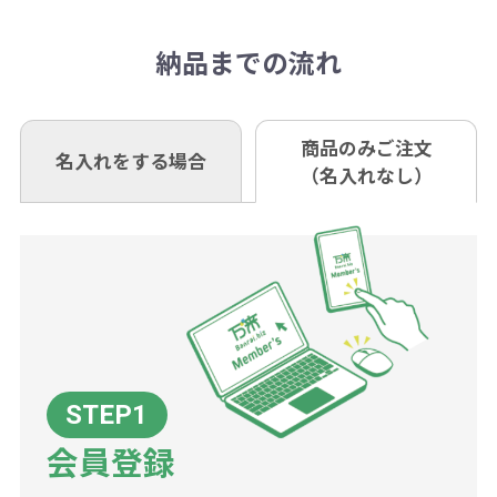
相談下さい。
抜)の場合、送料をご納品1箇所に付
い。
さい。
但し、商品によって個別に納期を設
口座記号番号 00880-8-189695
き別途申し受けます。
納品までの流れ
※不良商品は商品到着後7営業日以
定しているものもあります。
口座名 株式会社モノベーション
なお、印刷代はボリュームディスカ
※3万円以上(税抜)のご注文の場合で
内に当社宛に着払いでお送りくださ
（例えば無地ポケットティッシュで
ウント式になっております。
も複数ヶ所への納品の場合、別途送
い。
あれば、午前中までにご注文とご入
※振り込み手数料はお客さま負担と
商品のみご注文
同じ版で多くの数量を印刷すると、1
名入れをする場合
料頂戴する場合がございます。
お問合せ先
（名入れなし）
金いただければ翌日着でお送りする
なりますのでご注意ください。
個当たりの印刷代単価がお安くなり
0120-979-907
ことも可能です）
ます。
詳細はこちらご確認ください。
AM10:00～PM5:00（土・日・祝日を
お急ぎの場合、ご相談ください。最
一方、数量が少なく一定数に満たな
配送について
除く平日）
大限努力いたします。
い場合は、単価計算ではなく、印刷
代の基本料金を一式頂戴する場合が
ございます。
ボリュームディスカウントの計算は
商品や印刷方法によって異なります
会員登録
ので、予めご了承ください。