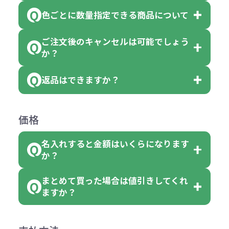
※10個単位の規制がある商品は、10
ている商品は、色指定不可となって
色ごとに数量指定できる商品について
色指定できる商品もございますが商
個、20個と10個単位でのご注文とな
おり、残念ながら指定はできませ
品の詳細に「色・柄 取り混ぜ」のラ
ります。
ご注文後のキャンセルは可能でしょう
ん。
「選べる本体色」のラベルが付いて
か？
ベルや商品画像に「〇色取混ぜ」な
【例】注文可能数が100個の場合
いる商品は、本体色の指定が可能で
どと表記されている商品に付きまし
は、100個以上でしたら、何個でも
返品はできますか？
す。
お客様都合でのキャンセルは、制作
ては色指定が出来ません。
可能です。
商品によって色指定可能な数量が異
過程の進行状況により、お受けでき
例えば4色取混ぜの商品を400個ご注
返品は承っておりません。あらかじ
なります。商品詳細をご確認くださ
価格
ない場合や別途料金が発生する場合
文いただいた場合には4色がそれぞ
めご了承ください。
い。
がございます。
れ等分で100個ずつ入って参ります。
名入れすると金額はいくらになります
ただし下記の場合は承っております
例えば…
ご注文の際は、十分にご確認・ご検
か？
（割り切れない場合は数個単位で前
のでお問合せください。
「セルトナ・ツートンポータブルス
討をお願いいたします。
後する場合もございます）
まとめて買った場合は値引きしてくれ
●初期不良または不良品（破損、故
但し、ロゴなど名入れ印刷をされる
クエアトート」を300個注文した場
名入れありの場合の代金の計算方法
色指定できる商品に付きましては商
ますか？
障）の場合
場合、商品本体の色にあわせて印刷
合
は下記の通りです。
品詳細の購入の所で色が選べるよう
●ご注文商品と違うものが届いた場
色を変えることはできます。（別途
「セルトナ・ツートンポータブルス
になっております。
商品によりますが、お見積もりさせ