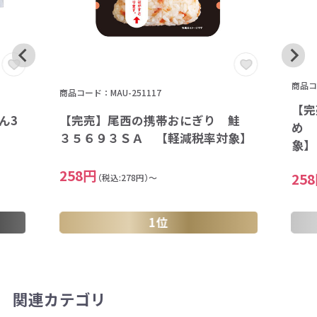
商品コー
商品コード：MAU-251117
【完
ん3
【完売】尾西の携帯おにぎり 鮭
め 
】
３５６９３ＳＡ 【軽減税率対象】
象】
258円
25
（税込:278円）～
1位
関連カテゴリ