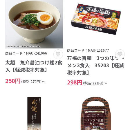
商品コード：MAU-251677
商品コード：MAU-241066
万福の旨麺 3つの味ラー
太麺 魚介醤油つけ麺2食
メン3食入 35203【軽減
入【軽減税率対象】
税率対象】
250円
298円
（税込:270円）～
（税込:321円）～