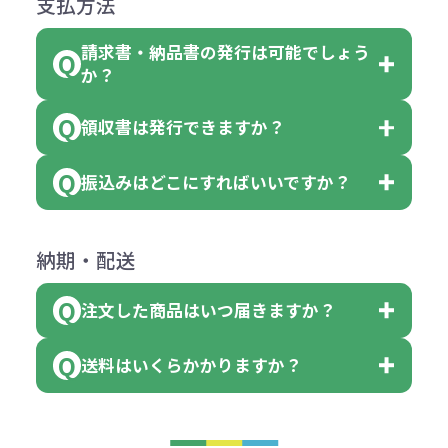
支払方法
合
費用）
クエアトート」は10個単位でしたら
計算例：
ていただきます。
●名入れ、オリジナルの内容が異な
色を指定出来るので、ピンクを100
請求書・納品書の発行は可能でしょう
＜1色印刷の場合＞
見積もりサポート
から個別でお問い
っていた場合
か？
個、ブルーを90個、イエローを110
（提供価格（商品代）+名入れ費用
合わせください。
ご連絡後、新しい商品と交換、修理
個 合計300個 と色を指定する事
（印刷代））×枚数+製版代
領収書は発行できますか？
会員様はマイページより各種帳票の
または返金にて対応させていただき
が出来ます。
＜多色印刷（2色以上）の場合＞
ダウンロードが可能です。
ます。
振込みはどこにすればいいですか？
（提供価格（商品代）+名入れ費用
会員様はマイページより各種帳票の
詳しくはこちらはご確認ください。
その際不良品については送料着払い
【色指定の仕方】
（印刷代）×色数）×枚数+製版代
ダウンロードが可能です。
にて一度ご連絡の上、当社にご返却
数量を入力の欄で、ご希望の本体色
下記口座にお願いします。
×色数
納期・配送
詳しくはこちらはご確認ください。
領収書のダウンロード
ください。
に必要な個数を入力ください。
■三菱UFJ銀行
※例えば2色印刷の場合には、名入
（商品の状態により、対応が変わる
注文した商品はいつ届きますか？
※10個単位など購入できる単位が決
小田井支店（おたいしてん）
れ費用が2倍、製版代が2倍必要で
領収書のダウンロード
場合もございます）
まっている場合は、その単位に当て
当座 0204160 株式会社モノベーシ
す。
送料はいくらかかりますか？
※不良商品をご返却いただけない場
はまらない数を入力すると、アラー
既製品の場合、ご入金確認後3営業
ョン
※商品やデザインによっては多色印
合は返品に応じられない場合がござ
トがでます。
日以降、名入れ印刷ありの場合は、
刷が出来ない場合もございます。ご
1回のご注文合計金額が3万円未満(税
います。あらかじめご了承くださ
アラートに従って数を調整してくだ
ご入金確認後約3週間となります。
■ゆうちょ銀行（振替口座）