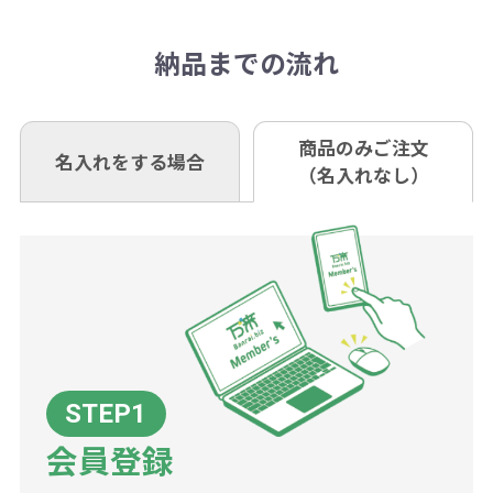
相談下さい。
抜)の場合、送料をご納品1箇所に付
い。
さい。
但し、商品によって個別に納期を設
口座記号番号 00880-8-189695
き別途申し受けます。
納品までの流れ
※不良商品は商品到着後7営業日以
定しているものもあります。
口座名 株式会社モノベーション
なお、印刷代はボリュームディスカ
※3万円以上(税抜)のご注文の場合で
内に当社宛に着払いでお送りくださ
（例えば無地ポケットティッシュで
ウント式になっております。
も複数ヶ所への納品の場合、別途送
い。
あれば、午前中までにご注文とご入
※振り込み手数料はお客さま負担と
商品のみご注文
同じ版で多くの数量を印刷すると、1
名入れをする場合
料頂戴する場合がございます。
お問合せ先
（名入れなし）
金いただければ翌日着でお送りする
なりますのでご注意ください。
個当たりの印刷代単価がお安くなり
0120-979-907
ことも可能です）
ます。
詳細はこちらご確認ください。
AM10:00～PM5:00（土・日・祝日を
お急ぎの場合、ご相談ください。最
一方、数量が少なく一定数に満たな
配送について
除く平日）
大限努力いたします。
い場合は、単価計算ではなく、印刷
代の基本料金を一式頂戴する場合が
ございます。
ボリュームディスカウントの計算は
商品や印刷方法によって異なります
会員登録
ので、予めご了承ください。