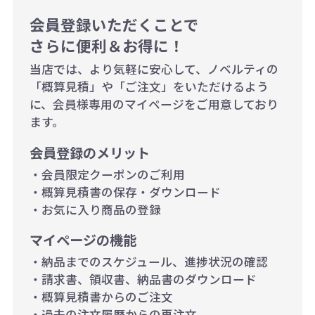
会員登録いただくことで
例：200個未満（1式：18,000円）
さらに便利＆お得に！
200個~499個の場合：42円（1個
当店では、より気軽に安心して、ノベルティの
当たり）
「概算見積」や「ご注文」をいただけるよう
に、会員様専用のマイページをご用意しており
500個~999個の場合：35円（1個
ます。
当たり）
会員登録のメリット
1,000個以上：28円（1個当た
・会員限定クーポンのご利用
り）
・概算見積書の保存・ダウンロード
・お気に入り商品の登録
マイページの機能
・納品までのスケジュール、進捗状況の確認
・請求書、領収書、納品書のダウンロード
・概算見積書からのご注文
・過去の注文履歴からの再注文