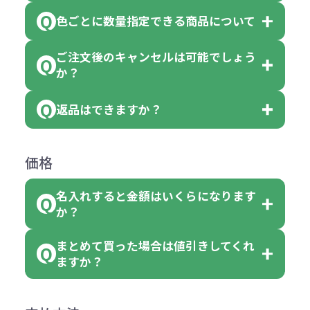
※10個単位の規制がある商品は、10
ている商品は、色指定不可となって
色ごとに数量指定できる商品について
色指定できる商品もございますが商
個、20個と10個単位でのご注文とな
おり、残念ながら指定はできませ
品の詳細に「色・柄 取り混ぜ」のラ
ります。
ご注文後のキャンセルは可能でしょう
ん。
「選べる本体色」のラベルが付いて
か？
ベルや商品画像に「〇色取混ぜ」な
【例】注文可能数が100個の場合
いる商品は、本体色の指定が可能で
どと表記されている商品に付きまし
は、100個以上でしたら、何個でも
返品はできますか？
す。
お客様都合でのキャンセルは、制作
ては色指定が出来ません。
可能です。
商品によって色指定可能な数量が異
過程の進行状況により、お受けでき
例えば4色取混ぜの商品を400個ご注
返品は承っておりません。あらかじ
なります。商品詳細をご確認くださ
価格
ない場合や別途料金が発生する場合
文いただいた場合には4色がそれぞ
めご了承ください。
い。
がございます。
れ等分で100個ずつ入って参ります。
名入れすると金額はいくらになります
ただし下記の場合は承っております
例えば…
ご注文の際は、十分にご確認・ご検
か？
（割り切れない場合は数個単位で前
のでお問合せください。
「セルトナ・ツートンポータブルス
討をお願いいたします。
後する場合もございます）
まとめて買った場合は値引きしてくれ
●初期不良または不良品（破損、故
但し、ロゴなど名入れ印刷をされる
クエアトート」を300個注文した場
名入れありの場合の代金の計算方法
色指定できる商品に付きましては商
ますか？
障）の場合
場合、商品本体の色にあわせて印刷
合
は下記の通りです。
品詳細の購入の所で色が選べるよう
●ご注文商品と違うものが届いた場
色を変えることはできます。（別途
「セルトナ・ツートンポータブルス
になっております。
商品によりますが、お見積もりさせ