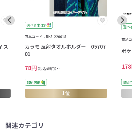
選べる本体色
選べ
商品コード：RKS-220018
商品コー
Ｙス
カラモ 反射タオルホルダー 05707
ポケ
01
17
78円
（税込:85円）～
印刷可能
印刷
1位
関連カテゴリ