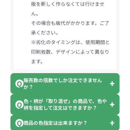
版を新しく作らなくては行けませ
ん。
その場合も版代がかかります。ご了
承ください。
※劣化のタイミングは、使用期間と
印刷枚数、デザインによって異なり
ます。
販売数の倍数でしか注文できません
か？
色・柄が「取り混ぜ」の商品で、色や
一部商品（※）を除き、注文可能数
柄を指定して注文はできますか？
以上でしたら、何個でもご注文可能
商品の色指定は出来ますか？
です。
「色・柄 取り混ぜ」のラベルがつい