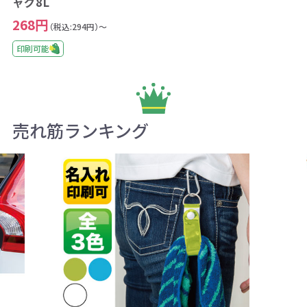
ャグ8L
268円
（税込:294円）～
印刷可能
売れ筋ランキング