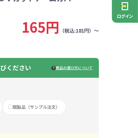
PCグッズ
ポーチ
ース
・抽選会
ン雑貨
安全
念品
不織布バッグ
キャンバスポーチ
マルチケース
リサイクルレザー
ガラスマグカップ
消防・救急グッズ
生活雑貨
生活雑貨
貨
レットグッズ
バラマキ
パソコングッズ
社名入りグッズ
ログイン
チャーム対象
165円
ックバッグ
ックコットン
保冷バッグ
ラバーウッド
（税込:181円）～
タンブラー
色鉛筆・鉛筆
スタンド
ッド
ト
ステンレスボトル
バースデーカード
モバイルケース
なバッグ
豆かす
その他バッグ
麦わら
ルティ特集
・フェス
ッシュ
インテリア雑貨
推し活グッズ
ー
ョルダー
定規・メジャー
モバイルクリーナー
ジン
生分解性素材
選びください
商品の選び方について
トセット
ィッシュ
子供向け抽選会セット
アロマ・フレグランス
ボトルティッシュ
その他
具
康グッズ
除菌・感染対策グッズ
ィッシュ・ティ
既製品（サンプル注文）
ト
ルティ
コースター
ホイッスル
マスク
冬のノベルティ
除菌液
レジャーグッズ
ひんやりグッズ
ッズ
他
キッチングッズその他