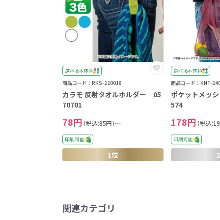
選べる本体色
選べる本体色
商品コード：RKS-220018
商品コード：KNT-240
カラモ 反射タオルホルダー 05
ポケットメッシ
70701
574
78円
178円
（税込:85円）～
（税込:1
印刷可能
印刷可能
1位
関連カテゴリ