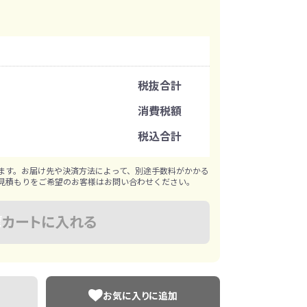
イレ
冷感・クールタオル
トラベルグッズ
注文可能数
税抜合計
ロ
料
手袋
注文単位
消費税額
選べる ボトル＆
和のノベルティ特集
税込合計
ブラー
※既製品サンプルは各色3個まで
ます。お届け先や決済方法によって、別途手数料がかかる
見積もりをご希望のお客様はお問い合わせください。
カートに入れる
お気に入りに追加