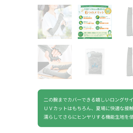
うちわ・扇子・ファン全
アウトドア・レジャーグ
ポータブルフ
タオル・ハンカチ全般
雨具全般
ひんやりグッズ全般
ラジオ・ラ
タオル
傘
冷却
般
ッズ全般
フ
あったかグッズ
お菓子・
その他
あったかグッズ全般
お菓子・食品・飲料全般
ブランケッ
お菓子
展示会向けバッグ特集
体育祭・文化
靴下
すめのノベル
二の腕までカバーできる嬉しいロングサ
ＵＶカットはもちろん、夏場に快適な接
スマホに役立つノベルティグッ
防犯・防災
濡らしてさらにヒンヤリする機能生地を
ズ