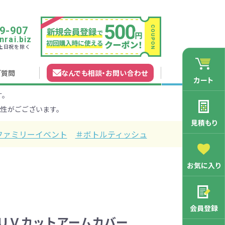
9-907
rai.biz
0 土日祝を除く
ご質問
なんでも相談
・
お問い合わせ
カート
す。
れガイド
無料カタログ申込
会員登録特典
性がごございます。
法について
マイページについて
特集から探す
業種から探す
見積もり
ファミリーイベント
＃ボトルティッシュ
200円
201～300円
お気に入り
3000円
マン向け
学記念品
舗向け
ース
3001～5000円
周年・創立記念品
ファミリー向け
マグカップ
会員登録
バッグ特集
オリジナルマグカップ作りたい
 ＵＶカットアームカバー
ルミマグカッ
トートバッ
ル巾着・リュ
キャラクター・ファンシー雑