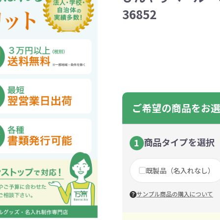
ントートバッグ
巾着・リュック
ットン
向けバッグ
ション雑貨
癒しグッズ
マグカップ
アトレード
ディーラー
グ・ポーチ
Gs推進
菓子系
パレル
プラスチックマグカップ
展示会向けノベルティ
樹を・サンゴを植える
不織布巾着・リュック
ポリエステルポーチ
コインケース
再生ＰＥＴ
エコ・アイデア雑貨
文具・知育玩具系
美容系サロン
住宅・不動産
防犯グッズ
環境保全
部活動
モバイル・
コットン
カードケ
再生樹脂
イベント
キッチ
交通
記
バッグ
グ
ック
プ
36852
ツール・粗品
筆記用具
文具・ステーショナリー
絆ツール
スマホ・タブ
景品・
着せ替え
・リネンバッグ
ーチ
クルデニム
啓発グッズ
デニムバッグ
フラットポーチ
OBP
シャンブリ
オーガニ
ポーチ
ルバッテリー・充
プラスチックタンブラ
レスタンブラー
ールペン
ッズ
・和雑貨
多色ボールペン
メモ帳
ケーブル
PCクリーナー
着せ替え
クレヨン・
モバイル
マウスパ
ノー
ー
ブーファイバー
バッグ
サコッシュ
ジュート
おしゃれ
コーヒー
ルティ特集
秋のノベルティ特集
冬のノベ
・生活雑貨
ト・抽選会
スポーツ・部活動
キーホルダー
ライブ
ティ
ン・ヘッドセッ
ボトル
ース
ペットボトルホルダー
ブックカバー
スマホリング
グラス
カレンダ
スマホシ
材
間伐材
ライスレ
ご希望の商品をお
ぬりえイベントセ
洗濯用品
ティッシュ
フレーム
手作り・工作イベントセット
トイレットペーパー
収納用品
時計
定番イベン
工具
ボックステ
照明
ット
環境保全への取り組み
の他
文具セット
その他文
ングッズ
防災・防犯グッズ
美容・健
商品タイプを選択
1
抽選会セット
の他
イベントセット追加用品
ウェットテ
既製品（名入れなし）
ンツール
ッズ
ベルティ
浴剤
箸・お弁当グッズ
防犯グッズ
美容グッズ
夏のノベルティ
マスクケース
カトラリー
防災セッ
ミラー
秋のノベ
ッシュ
扇子・ファン
雨具
アウトドア・
サンプル商品の購入について
・ペーパー・ク
ッズ
洗剤
ラップ・ビニール
加湿器
啓発グッズ
保存容器
癒しグ
その
エココレ（おしゃれなエコグッズ）