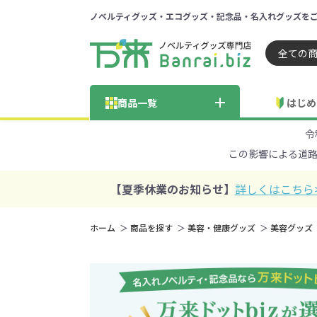
ノベルティグッズ・エコグッズ・記念品・名入れグッズを
ノベルティ 専門店 万来ドッ
商品一覧
はじめ
令
納品までの流れ
総合お問い合わせ
見積も
この影響による道
商品の選び方
FA
商品カテゴリから探す
価格帯から探す
【夏季休業のお知らせ】
詳しくはこちら
～50円
51～
ホーム
商品を探す
美容・健康グッズ
美容グッズ
学校・PTA・
エコバッグ・トートバッグ
官公庁・自治体向け
展示会・セミナー
301～500円
子供向け
再生素材
501～
巾着・
女
ス向け
5001～10000円
100
100円以下の人気エコバッグ
展示会ノ
エコバッグ・トートバッ
再生素材・エコ素材全
官公庁・自治体向け全
学校・PTA・オープンキ
クリア