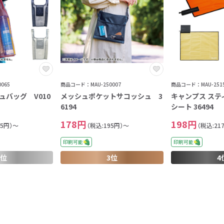
065
商品コード：MAU-250007
商品コード：MAU-2515
ュバッグ V010
メッシュポケットサコッシュ 3
キャンプス ステ
6194
シート 36494
178円
198円
95円）～
（税込:195円）～
（税込:21
印刷可能
印刷可能
2位
3位
4