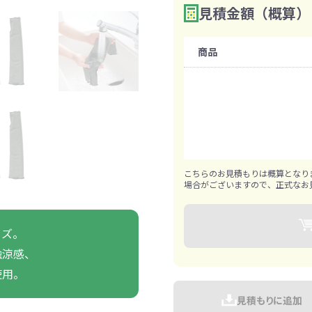
ァン・ハンディ
見積金額（概算）
数量を入力
2
イト・ランタン
グッズ
ハンカチ
レジャーグッズ
その他
手ぬぐい
携帯ト
ァン
食品・飲料
購入条件
商品
既製品：300組から
ト・ひざ掛け
食品
アイマスク
カイ
飲
1組ずつ追加可能
きっと見つかる 探してたポーチ!!
シーン合わせて
祭・運動会におす
タン
ティ オリジナルグ
ッズ
こちらのお見積もりは概算となり
場合がございますので、正式なお
イズ。
触涼感、
対策ノベルティ
除菌・感染対策グッズ
使用。
見積もりに追加