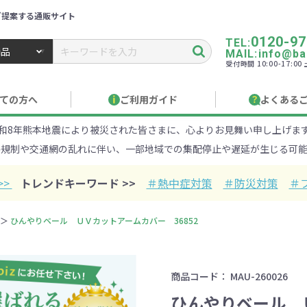
ご提案する通販サイト
0120-97
TEL:
MAIL:info@ban
受付時間 10:00-17:0
トbiz ／ 名入れ・販促品・記念品・オリジナルグッズ
ての方へ
ご利用ガイド
よくある
和8年熊本地震により被災された皆さまに、心よりお見舞い申し上げま
り作成について
見積もりサポート
のし・包装
お急ぎ在庫確認
名入
路規制や交通網の乱れに伴い、一部地域での集配停止や遅延が生じる可能
Xでのご注文
商品サンプル
印刷方
目的・シーンから探す
ターゲットから探す
>>
トレンドキーワード >>
＃熱中症対策
＃防災対策
＃
100円
101～150円
151～
ひんやりベール ＵＶカットアームカバー 36852
オープンキャンパ
・エコ素材
1000円
リュック
性向け
社会貢献機能付き
1001～2000円
メーカー向け
シニア向け
ポーチ
2001～
ビジネス
卒業・入
店
ケ
商品コード：
MAU-260026
01円以上
ベルティ特集
フルカラー印刷で訴求力UP
名入れ印刷
ひんやりベール
・ビニールポー
オーガニックコットン
ステンレス・ア
キャンバス
ポリエステ