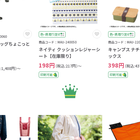
色・柄 取り混ぜ
色・柄 取り混ぜ
060
商品コード：MAU-240050
商品コード：MAU-220
ッグちょこっと
ネイティ クッションレジャーシ
キャンプス ナ
ート【在庫限り】
ックス
198円
398円
（税込:217円）～
（税込:4
:1,408円）～
印刷可能
印刷可能