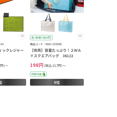
色・柄 取り混ぜ
41
商品コード：MAU-250096
ィックレジャー
【完売】容量たっぷり！２ＷＡ
Ｙスクエアバッグ 36122
198円
7円）～
（税込:217円）～
印刷可能
位
5位