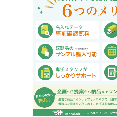
巾着・リュック全般
ポーチ全般
ケース全般
マグカップ全般
展示会・セミナー全般
社会貢献機能付き全般
子供向け全般
女性向け全般
シニア向け全般
メーカー向け全般
店舗向け全般
コット
コットン
財布
再生コ
展示会
ファッ
健康・
陶器
フェ
カー
バッ
SD
お
ア
グ全般
般
般
ャンパス向け全般
チ
訪日外国人・インバウンド向
タンブラー・ボトル・グラス
来店・成約プレゼント
営業活動
ペン・
け
ポリエステルバッグ
デニムポーチ
再生紙
防犯・安心グッズ
学校・教育グッズ
湯のみ
ジュート
化粧ポ
リサイ
選挙
タンブラー・ボトル・グ
文具・ステーショナリー
スマホ・タブレットグッ
訪日外国人・インバウ
モバイ
ペン・筆記用具全般
パソコングッズ全般
ステン
単色ボ
付箋
USBグ
和風
ラス全般
全般
ズ全般
ンド向け全般
電器
マルシェバッグ
コルク
竹・バン
ランチ
春のノベルティ特集
夏のノベ
メッセージ入りノベルティ
記念品
生活用品
イベン
イヤフォ
アルミボトル
電子メモパッド
タッチペン
クリア
ペンケ
ト
バイオマス
EVA素
生活用品・生活雑貨全
お絵かき・
ティッシュ全般
インテリア雑貨全般
イベント・抽選会全般
掃除・
ウェット
フォト
般
マグネット
スマホ対応手袋
クリップ
そ
ＦＳＣ認証
ブランケット・ひざ掛け
季節のグッズ
キッチ
女性向け抽選会セット
植物栽培セット
季節の
そ
除菌・感染対策グッズ
キッチングッズ全般
防災・防犯グッズ全般
美容・健康グッズ全般
季節のグッズ全般
キッチ
防災グ
マスク
春のノ
入
全般
タオル・ハンカチ
うちわ・
スポンジ
ボウル・プレート
ライト・ランタン
マスクケース
抗菌グッズ
健康グ
石鹸・
地球にやさしいエコグッズ
ロス