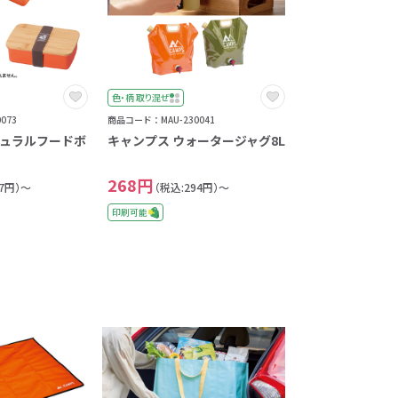
色・柄 取り混ぜ
073
商品コード：MAU-230041
チュラルフードボ
キャンプス ウォータージャグ8L
268円
37円）～
（税込:294円）～
印刷可能