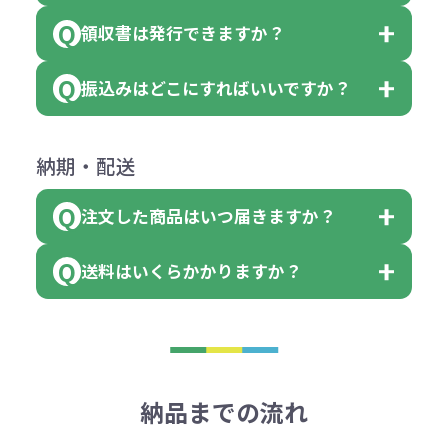
合わせください。
ご連絡後、新しい商品と交換、修理
個 合計300個 と色を指定する事
（印刷代））×枚数+製版代
領収書は発行できますか？
会員様はマイページより各種帳票の
または返金にて対応させていただき
が出来ます。
＜多色印刷（2色以上）の場合＞
ダウンロードが可能です。
ます。
振込みはどこにすればいいですか？
（提供価格（商品代）+名入れ費用
会員様はマイページより各種帳票の
詳しくはこちらはご確認ください。
その際不良品については送料着払い
【色指定の仕方】
（印刷代）×色数）×枚数+製版代
ダウンロードが可能です。
にて一度ご連絡の上、当社にご返却
数量を入力の欄で、ご希望の本体色
下記口座にお願いします。
×色数
納期・配送
詳しくはこちらはご確認ください。
領収書のダウンロード
ください。
に必要な個数を入力ください。
■三菱UFJ銀行
※例えば2色印刷の場合には、名入
（商品の状態により、対応が変わる
注文した商品はいつ届きますか？
※10個単位など購入できる単位が決
小田井支店（おたいしてん）
れ費用が2倍、製版代が2倍必要で
領収書のダウンロード
場合もございます）
まっている場合は、その単位に当て
当座 0204160 株式会社モノベーシ
す。
送料はいくらかかりますか？
※不良商品をご返却いただけない場
はまらない数を入力すると、アラー
既製品の場合、ご入金確認後3営業
ョン
※商品やデザインによっては多色印
合は返品に応じられない場合がござ
トがでます。
日以降、名入れ印刷ありの場合は、
刷が出来ない場合もございます。ご
1回のご注文合計金額が3万円未満(税
います。あらかじめご了承くださ
アラートに従って数を調整してくだ
ご入金確認後約3週間となります。
■ゆうちょ銀行（振替口座）
相談下さい。
抜)の場合、送料をご納品1箇所に付
い。
さい。
但し、商品によって個別に納期を設
口座記号番号 00880-8-189695
き別途申し受けます。
納品までの流れ
※不良商品は商品到着後7営業日以
定しているものもあります。
口座名 株式会社モノベーション
なお、印刷代はボリュームディスカ
※3万円以上(税抜)のご注文の場合で
内に当社宛に着払いでお送りくださ