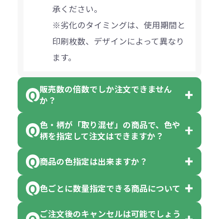
承ください。
※劣化のタイミングは、使用期間と
印刷枚数、デザインによって異なり
ます。
販売数の倍数でしか注文できません
か？
色・柄が「取り混ぜ」の商品で、色や
一部商品（※）を除き、注文可能数
柄を指定して注文はできますか？
以上でしたら、何個でもご注文可能
商品の色指定は出来ますか？
です。
「色・柄 取り混ぜ」のラベルがつい
※10個単位の規制がある商品は、10
ている商品は、色指定不可となって
色ごとに数量指定できる商品について
色指定できる商品もございますが商
個、20個と10個単位でのご注文とな
おり、残念ながら指定はできませ
品の詳細に「色・柄 取り混ぜ」のラ
ります。
ご注文後のキャンセルは可能でしょう
ん。