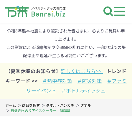
ノベルティ 専門店 万来ドットbiz 
令和8年熊本地震により被災された皆さまに、心よりお見舞い申
し上げます。
この影響による道路規制や交通網の乱れに伴い、一部地域での集
配停止や遅延が生じる可能性がごございます。
【夏季休業のお知らせ】
詳しくはこちら>>
トレンド
キーワード >>
＃熱中症対策
＃防災対策
＃ファミ
リーイベント
＃ボトルティッシュ
ホーム
商品を探す
タオル・ハンカチ
タオル
首巻き氷のうアイスクーラー 36388