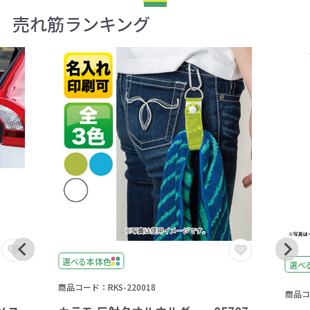
売れ筋ランキング
選べる本体色
選べ
商品コード：RKS-220018
商品コー