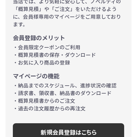
当店では、より気軽に安心して、ノベルティの
当たり）
「概算見積」や「ご注文」をいただけるよう
に、会員様専用のマイページをご用意しており
500個~999個の場合：35円（1個
ます。
当たり）
会員登録のメリット
1,000個以上：28円（1個当た
・会員限定クーポンのご利用
り）
・概算見積書の保存・ダウンロード
・お気に入り商品の登録
マイページの機能
・納品までのスケジュール、進捗状況の確認
・請求書、領収書、納品書のダウンロード
・概算見積書からのご注文
・過去の注文履歴からの再注文
新規会員登録はこちら