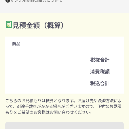
見積金額（概算）
数量を入力
2
購入条件
商品
注文可能数
税抜合計
既製品：100個から
消費税額
注文単位
税込合計
1個ずつ追加可能
※既製品サンプルは各色3個まで
こちらのお見積もりは概算となります。お届け先や決済方法によ
って、別途手数料がかかる場合がございますので、正式なお見積
もりをご希望のお客様はお問い合わせください。