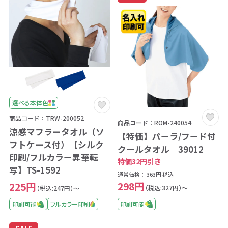
選べる本体色
商品コード：TRW-200052
商品コード：ROM-240054
涼感マフラータオル（ソ
【特価】パーラ/フード付
フトケース付）【シルク
クールタオル 39012
印刷/フルカラー昇華転
特価32円引き
写】TS-1592
通常価格：
363円
税込
298円
225円
（税込:327円）～
（税込:247円）～
印刷可能
印刷可能
フルカラー印刷