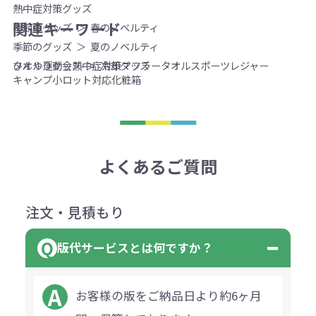
熱中症対策グッズ
関連キーワード
季節のグッズ
春のノベルティ
季節のグッズ
夏のノベルティ
タオル
運動会
熱中症対策
マフラータオル
スポーツ
レジャー
ひんやりグッズ
冷却グッズ
キャンプ
小ロット対応
化粧箱
よくあるご質問
注文・見積もり
版代サービスとは何ですか？
お客様の版をご納品日より約6ヶ月