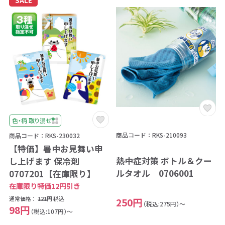
SALE
色・柄 取り混ぜ
商品コード：RKS-210093
商品コード：RKS-230032
【特価】暑中お見舞い申
熱中症対策 ボトル＆クー
し上げます 保冷剤
ルタオル 0706001
0707201【在庫限り】
在庫限り特価12円引き
通常価格：
121円
税込
250円
（税込:275円）～
98円
（税込:107円）～