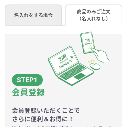
（例えば無地ポケットティッシュで
ウント式になっております。
も複数ヶ所への納品の場合、別途送
い。
あれば、午前中までにご注文とご入
※振り込み手数料はお客さま負担と
商品のみご注文
同じ版で多くの数量を印刷すると、1
名入れをする場合
料頂戴する場合がございます。
お問合せ先
（名入れなし）
金いただければ翌日着でお送りする
なりますのでご注意ください。
個当たりの印刷代単価がお安くなり
0120-979-907
ことも可能です）
ます。
詳細はこちらご確認ください。
AM10:00～PM5:00（土・日・祝日を
お急ぎの場合、ご相談ください。最
一方、数量が少なく一定数に満たな
配送について
除く平日）
大限努力いたします。
い場合は、単価計算ではなく、印刷
代の基本料金を一式頂戴する場合が
ございます。
ボリュームディスカウントの計算は
商品や印刷方法によって異なります
会員登録
ので、予めご了承ください。
会員登録いただくことで
例：200個未満（1式：18,000円）
さらに便利＆お得に！
200個~499個の場合：42円（1個