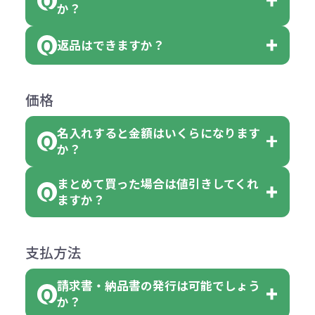
「選べる本体色」のラベルが付いて
か？
ベルや商品画像に「〇色取混ぜ」な
【例】注文可能数が100個の場合
いる商品は、本体色の指定が可能で
どと表記されている商品に付きまし
は、100個以上でしたら、何個でも
返品はできますか？
す。
お客様都合でのキャンセルは、制作
ては色指定が出来ません。
可能です。
商品によって色指定可能な数量が異
過程の進行状況により、お受けでき
例えば4色取混ぜの商品を400個ご注
返品は承っておりません。あらかじ
なります。商品詳細をご確認くださ
価格
ない場合や別途料金が発生する場合
文いただいた場合には4色がそれぞ
めご了承ください。
い。
がございます。
れ等分で100個ずつ入って参ります。
名入れすると金額はいくらになります
ただし下記の場合は承っております
例えば…
ご注文の際は、十分にご確認・ご検
か？
（割り切れない場合は数個単位で前
のでお問合せください。
「セルトナ・ツートンポータブルス
討をお願いいたします。
後する場合もございます）
まとめて買った場合は値引きしてくれ
●初期不良または不良品（破損、故
但し、ロゴなど名入れ印刷をされる
クエアトート」を300個注文した場
名入れありの場合の代金の計算方法
色指定できる商品に付きましては商
ますか？
障）の場合
場合、商品本体の色にあわせて印刷
合
は下記の通りです。
品詳細の購入の所で色が選べるよう
●ご注文商品と違うものが届いた場
色を変えることはできます。（別途
「セルトナ・ツートンポータブルス
になっております。
商品によりますが、お見積もりさせ
支払方法
合
費用）
クエアトート」は10個単位でしたら
計算例：
ていただきます。
●名入れ、オリジナルの内容が異な
色を指定出来るので、ピンクを100
請求書・納品書の発行は可能でしょう
＜1色印刷の場合＞
見積もりサポート
から個別でお問い
っていた場合
か？
個、ブルーを90個、イエローを110
（提供価格（商品代）+名入れ費用