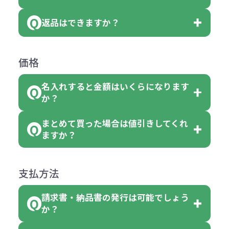
【例】注文可能数が100個の場合
いる商品は、本体色の指定が可能で
どと表記されている商品に付きまし
は、100個以上でしたら、何個でも
返品はできますか？
す。
お客様都合でのキャンセルは、制作
ては色指定が出来ません。
可能です。
商品によって色指定可能な数量が異
過程の進行状況により、お受けでき
例えば4色取混ぜの商品を400個ご注
返品は承っておりません。あらかじ
なります。商品詳細をご確認くださ
価格
ない場合や別途料金が発生する場合
文いただいた場合には4色がそれぞ
めご了承ください。
い。
がございます。
れ等分で100個ずつ入って参ります。
名入れすると金額はいくらになります
ただし下記の場合は承っております
例えば…
ご注文の際は、十分にご確認・ご検
か？
（割り切れない場合は数個単位で前
のでお問合せください。
「セルトナ・ツートンポータブルス
討をお願いいたします。
後する場合もございます）
まとめて買った場合は値引きしてくれ
●初期不良または不良品（破損、故
但し、ロゴなど名入れ印刷をされる
クエアトート」を300個注文した場
名入れありの場合の代金の計算方法
色指定できる商品に付きましては商
ますか？
障）の場合
場合、商品本体の色にあわせて印刷
合
は下記の通りです。
品詳細の購入の所で色が選べるよう
●ご注文商品と違うものが届いた場
色を変えることはできます。（別途
「セルトナ・ツートンポータブルス
になっております。
商品によりますが、お見積もりさせ
支払方法
合
費用）
クエアトート」は10個単位でしたら
計算例：
ていただきます。
●名入れ、オリジナルの内容が異な
色を指定出来るので、ピンクを100
請求書・納品書の発行は可能でしょう
＜1色印刷の場合＞
見積もりサポート
から個別でお問い
っていた場合
か？
個、ブルーを90個、イエローを110
（提供価格（商品代）+名入れ費用
合わせください。
ご連絡後、新しい商品と交換、修理
個 合計300個 と色を指定する事