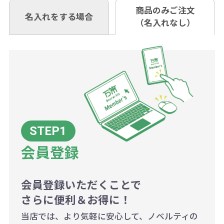
も複数ヶ所への納品の場合、別途送
い。
あれば、午前中までにご注文とご入
※振り込み手数料はお客さま負担と
商品のみご注文
同じ版で多くの数量を印刷すると、1
名入れをする場合
料頂戴する場合がございます。
お問合せ先
（名入れなし）
金いただければ翌日着でお送りする
なりますのでご注意ください。
個当たりの印刷代単価がお安くなり
0120-979-907
ことも可能です）
ます。
詳細はこちらご確認ください。
AM10:00～PM5:00（土・日・祝日を
お急ぎの場合、ご相談ください。最
一方、数量が少なく一定数に満たな
配送について
除く平日）
大限努力いたします。
い場合は、単価計算ではなく、印刷
代の基本料金を一式頂戴する場合が
ございます。
ボリュームディスカウントの計算は
商品や印刷方法によって異なります
会員登録
ので、予めご了承ください。
会員登録いただくことで
例：200個未満（1式：18,000円）
さらに便利＆お得に！
200個~499個の場合：42円（1個
当店では、より気軽に安心して、ノベルティの