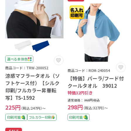
選べる本体色
商品コード：TRW-200052
商品コード：ROM-240054
涼感マフラータオル（ソ
【特価】パーラ/フード付
フトケース付）【シルク
クールタオル 39012
印刷/フルカラー昇華転
特価32円引き
写】TS-1592
通常価格：
363円
税込
298円
225円
（税込:327円）～
（税込:247円）～
印刷可能
印刷可能
フルカラー印刷