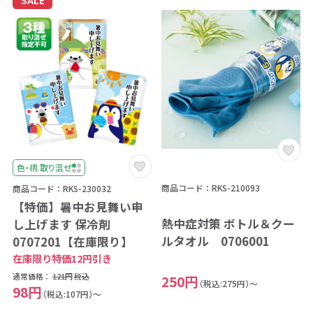
SALE
色・柄 取り混ぜ
商品コード：RKS-210093
商品コード：RKS-230032
【特価】暑中お見舞い申
熱中症対策 ボトル＆クー
し上げます 保冷剤
ルタオル 0706001
0707201【在庫限り】
在庫限り特価12円引き
通常価格：
121円
税込
250円
（税込:275円）～
98円
（税込:107円）～