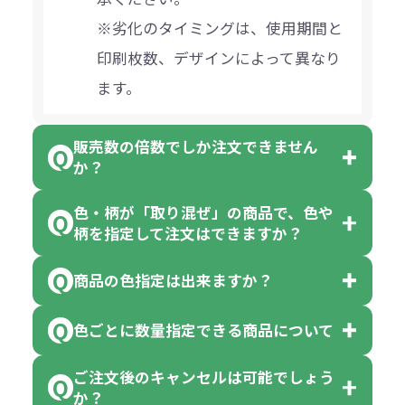
※劣化のタイミングは、使用期間と
印刷枚数、デザインによって異なり
ます。
販売数の倍数でしか注文できません
か？
色・柄が「取り混ぜ」の商品で、色や
一部商品（※）を除き、注文可能数
柄を指定して注文はできますか？
以上でしたら、何個でもご注文可能
商品の色指定は出来ますか？
です。
「色・柄 取り混ぜ」のラベルがつい
※10個単位の規制がある商品は、10
ている商品は、色指定不可となって
色ごとに数量指定できる商品について
色指定できる商品もございますが商
個、20個と10個単位でのご注文とな
おり、残念ながら指定はできませ
品の詳細に「色・柄 取り混ぜ」のラ
ります。
ご注文後のキャンセルは可能でしょう
ん。
「選べる本体色」のラベルが付いて
か？
ベルや商品画像に「〇色取混ぜ」な