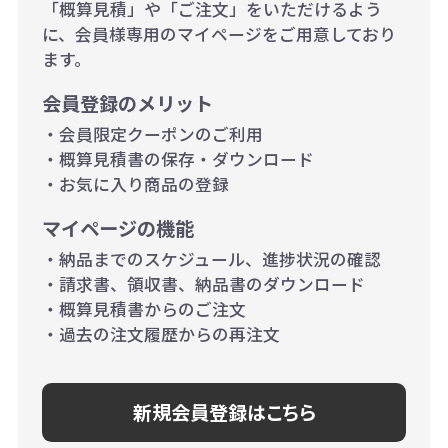
当たり）
「概算見積」や「ご注文」をいただけるよう
に、会員様専用のマイページをご用意しており
500個~999個の場合：35円（1個
ます。
当たり）
会員登録のメリット
1,000個以上：28円（1個当た
・会員限定クーポンのご利用
り）
・概算見積書の保存・ダウンロード
・お気に入り商品の登録
マイページの機能
・納品までのスケジュール、進捗状況の確認
・請求書、領収書、納品書のダウンロード
・概算見積書からのご注文
・過去の注文履歴からの再注文
新規会員登録はこちら