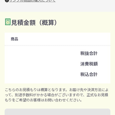
見積金額（概算）
数量を入力
2
購入条件
商品
注文可能数
税抜合計
既製品：160個から
消費税額
注文単位
税込合計
1個ずつ追加可能
※既製品サンプルは各色3個まで
こちらのお見積もりは概算となります。お届け先や決済方法によ
って、別途手数料がかかる場合がございますので、正式なお見積
もりをご希望のお客様はお問い合わせください。