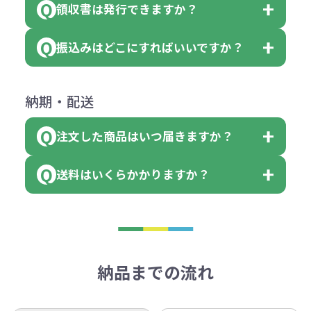
（印刷代））×枚数+製版代
領収書は発行できますか？
会員様はマイページより各種帳票の
または返金にて対応させていただき
が出来ます。
＜多色印刷（2色以上）の場合＞
ダウンロードが可能です。
ます。
振込みはどこにすればいいですか？
（提供価格（商品代）+名入れ費用
会員様はマイページより各種帳票の
詳しくはこちらはご確認ください。
その際不良品については送料着払い
【色指定の仕方】
（印刷代）×色数）×枚数+製版代
ダウンロードが可能です。
にて一度ご連絡の上、当社にご返却
数量を入力の欄で、ご希望の本体色
下記口座にお願いします。
×色数
納期・配送
詳しくはこちらはご確認ください。
領収書のダウンロード
ください。
に必要な個数を入力ください。
■三菱UFJ銀行
※例えば2色印刷の場合には、名入
（商品の状態により、対応が変わる
注文した商品はいつ届きますか？
※10個単位など購入できる単位が決
小田井支店（おたいしてん）
れ費用が2倍、製版代が2倍必要で
領収書のダウンロード
場合もございます）
まっている場合は、その単位に当て
当座 0204160 株式会社モノベーシ
す。
送料はいくらかかりますか？
※不良商品をご返却いただけない場
はまらない数を入力すると、アラー
既製品の場合、ご入金確認後3営業
ョン
※商品やデザインによっては多色印
合は返品に応じられない場合がござ
トがでます。
日以降、名入れ印刷ありの場合は、
刷が出来ない場合もございます。ご
1回のご注文合計金額が3万円未満(税
います。あらかじめご了承くださ
アラートに従って数を調整してくだ
ご入金確認後約3週間となります。
■ゆうちょ銀行（振替口座）
相談下さい。
抜)の場合、送料をご納品1箇所に付
い。
さい。
但し、商品によって個別に納期を設
口座記号番号 00880-8-189695
き別途申し受けます。
納品までの流れ
※不良商品は商品到着後7営業日以
定しているものもあります。
口座名 株式会社モノベーション
なお、印刷代はボリュームディスカ
※3万円以上(税抜)のご注文の場合で
内に当社宛に着払いでお送りくださ
（例えば無地ポケットティッシュで
ウント式になっております。