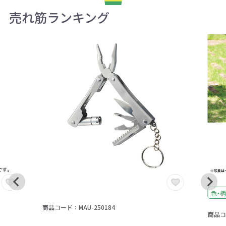
売れ筋ランキング
色・柄
商品コード：MAU-250184
商品コー