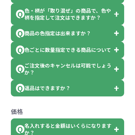
色・柄が「取り混ぜ」の商品で、色や
一部商品（※）を除き、注文可能数
柄を指定して注文はできますか？
以上でしたら、何個でもご注文可能
商品の色指定は出来ますか？
です。
「色・柄 取り混ぜ」のラベルがつい
※10個単位の規制がある商品は、10
ている商品は、色指定不可となって
色ごとに数量指定できる商品について
色指定できる商品もございますが商
個、20個と10個単位でのご注文とな
おり、残念ながら指定はできませ
品の詳細に「色・柄 取り混ぜ」のラ
ります。
ご注文後のキャンセルは可能でしょう
ん。
「選べる本体色」のラベルが付いて
か？
ベルや商品画像に「〇色取混ぜ」な
【例】注文可能数が100個の場合
いる商品は、本体色の指定が可能で
どと表記されている商品に付きまし
は、100個以上でしたら、何個でも
返品はできますか？
す。
お客様都合でのキャンセルは、制作
ては色指定が出来ません。
可能です。
商品によって色指定可能な数量が異
過程の進行状況により、お受けでき
例えば4色取混ぜの商品を400個ご注
返品は承っておりません。あらかじ
なります。商品詳細をご確認くださ
価格
ない場合や別途料金が発生する場合
文いただいた場合には4色がそれぞ
めご了承ください。
い。
がございます。
れ等分で100個ずつ入って参ります。
名入れすると金額はいくらになります
ただし下記の場合は承っております
例えば…
ご注文の際は、十分にご確認・ご検
か？
（割り切れない場合は数個単位で前