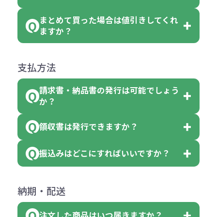
のでお問合せください。
「セルトナ・ツートンポータブルス
討をお願いいたします。
後する場合もございます）
まとめて買った場合は値引きしてくれ
●初期不良または不良品（破損、故
但し、ロゴなど名入れ印刷をされる
クエアトート」を300個注文した場
名入れありの場合の代金の計算方法
色指定できる商品に付きましては商
ますか？
障）の場合
場合、商品本体の色にあわせて印刷
合
は下記の通りです。
品詳細の購入の所で色が選べるよう
●ご注文商品と違うものが届いた場
色を変えることはできます。（別途
「セルトナ・ツートンポータブルス
になっております。
商品によりますが、お見積もりさせ
支払方法
合
費用）
クエアトート」は10個単位でしたら
計算例：
ていただきます。
●名入れ、オリジナルの内容が異な
色を指定出来るので、ピンクを100
請求書・納品書の発行は可能でしょう
＜1色印刷の場合＞
見積もりサポート
から個別でお問い
っていた場合
か？
個、ブルーを90個、イエローを110
（提供価格（商品代）+名入れ費用
合わせください。
ご連絡後、新しい商品と交換、修理
個 合計300個 と色を指定する事
（印刷代））×枚数+製版代
領収書は発行できますか？
会員様はマイページより各種帳票の
または返金にて対応させていただき
が出来ます。
＜多色印刷（2色以上）の場合＞
ダウンロードが可能です。
ます。
振込みはどこにすればいいですか？
（提供価格（商品代）+名入れ費用
会員様はマイページより各種帳票の
詳しくはこちらはご確認ください。
その際不良品については送料着払い
【色指定の仕方】
（印刷代）×色数）×枚数+製版代
ダウンロードが可能です。
にて一度ご連絡の上、当社にご返却
数量を入力の欄で、ご希望の本体色
下記口座にお願いします。
×色数
納期・配送
詳しくはこちらはご確認ください。
領収書のダウンロード
ください。
に必要な個数を入力ください。
■三菱UFJ銀行
※例えば2色印刷の場合には、名入
（商品の状態により、対応が変わる
注文した商品はいつ届きますか？
※10個単位など購入できる単位が決