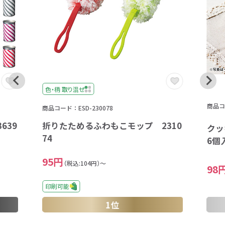
色・柄 取り混ぜ
商品コー
商品コード：ESD-230078
639
折りたためるふわもこモップ 2310
クッ
74
6個
95円
（税込:104円）～
98
印刷可能
1位