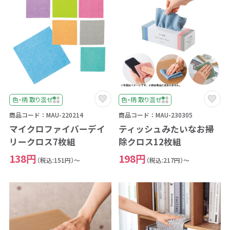
色・柄 取り混ぜ
色・柄 取り混ぜ
商品コード：MAU-220214
商品コード：MAU-230305
マイクロファイバーデイ
ティッシュみたいなお掃
リークロス7枚組
除クロス12枚組
138円
198円
（税込:151円）～
（税込:217円）～