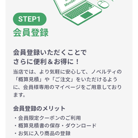
ございます。
ボリュームディスカウントの計算は
商品や印刷方法によって異なります
会員登録
ので、予めご了承ください。
会員登録いただくことで
例：200個未満（1式：18,000円）
さらに便利＆お得に！
200個~499個の場合：42円（1個
当店では、より気軽に安心して、ノベルティの
当たり）
「概算見積」や「ご注文」をいただけるよう
に、会員様専用のマイページをご用意しており
500個~999個の場合：35円（1個
ます。
当たり）
会員登録のメリット
1,000個以上：28円（1個当た
・会員限定クーポンのご利用
り）
・概算見積書の保存・ダウンロード
・お気に入り商品の登録