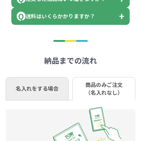
小田井支店（おたいしてん）
れ費用が2倍、製版代が2倍必要で
領収書のダウンロード
場合もございます）
まっている場合は、その単位に当て
当座 0204160 株式会社モノベーシ
す。
送料はいくらかかりますか？
※不良商品をご返却いただけない場
はまらない数を入力すると、アラー
既製品の場合、ご入金確認後3営業
ョン
※商品やデザインによっては多色印
合は返品に応じられない場合がござ
トがでます。
日以降、名入れ印刷ありの場合は、
刷が出来ない場合もございます。ご
1回のご注文合計金額が3万円未満(税
います。あらかじめご了承くださ
アラートに従って数を調整してくだ
ご入金確認後約3週間となります。
■ゆうちょ銀行（振替口座）
相談下さい。
抜)の場合、送料をご納品1箇所に付
い。
さい。
但し、商品によって個別に納期を設
口座記号番号 00880-8-189695
き別途申し受けます。
納品までの流れ
※不良商品は商品到着後7営業日以
定しているものもあります。
口座名 株式会社モノベーション
なお、印刷代はボリュームディスカ
※3万円以上(税抜)のご注文の場合で
内に当社宛に着払いでお送りくださ
（例えば無地ポケットティッシュで
ウント式になっております。
も複数ヶ所への納品の場合、別途送
い。
あれば、午前中までにご注文とご入
※振り込み手数料はお客さま負担と
商品のみご注文
同じ版で多くの数量を印刷すると、1
名入れをする場合
料頂戴する場合がございます。
お問合せ先
（名入れなし）
金いただければ翌日着でお送りする
なりますのでご注意ください。
個当たりの印刷代単価がお安くなり
0120-979-907
ことも可能です）
ます。
詳細はこちらご確認ください。
AM10:00～PM5:00（土・日・祝日を
お急ぎの場合、ご相談ください。最
一方、数量が少なく一定数に満たな
配送について
除く平日）
大限努力いたします。
い場合は、単価計算ではなく、印刷
代の基本料金を一式頂戴する場合が