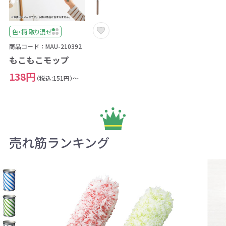
色・柄 取り混ぜ
商品コード：MAU-210392
もこもこモップ
138円
（税込:151円）～
売れ筋ランキング