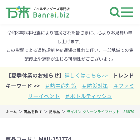
ノベルティ 専門店 万来ドットbiz 
令和8年熊本地震により被災された皆さまに、心よりお見舞い申
し上げます。
この影響による道路規制や交通網の乱れに伴い、一部地域での集
配停止や遅延が生じる可能性がごございます。
【夏季休業のお知らせ】
詳しくはこちら>>
トレンド
キーワード >>
＃熱中症対策
＃防災対策
＃ファミ
リーイベント
＃ボトルティッシュ
ホーム
商品を探す
記念品
ライオン クリーンライフセット 36870
商品コード：
MAU-251774