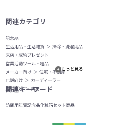
関連カテゴリ
記念品
生活用品・生活雑貨
掃除・洗濯用品
来店・成約プレゼント
営業活動ツール・粗品
もっと見る
メーカー向け
住宅・不動産
店舗向け
カーディーラー
関連キーワード
店舗向け
薬局
訪問用
年賀
記念品
化粧箱
セット商品