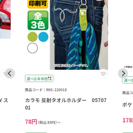
選べる本体色
選べ
商品コード：RKS-220018
商品コー
Ｙス
カラモ 反射タオルホルダー 05707
ポケ
01
17
78円
（税込:85円）～