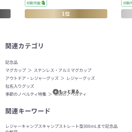
印刷可能
印刷
1位
関連カテゴリ
記念品
マグカップ
ステンレス・アルミマグカップ
アウトドア・レジャーグッズ
レジャーグッズ
社名入りグッズ
もっと見る
季節のノベルティ特集
ＧＷのノベルティ
関連キーワード
レジャー
キャンプス
キャンプ
ストレート型
300mLまで
記念品
化粧箱