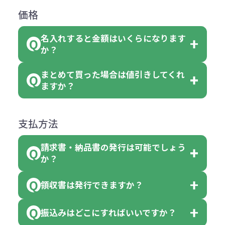
例えば4色取混ぜの商品を400個ご注
返品は承っておりません。あらかじ
なります。商品詳細をご確認くださ
価格
ない場合や別途料金が発生する場合
文いただいた場合には4色がそれぞ
めご了承ください。
い。
がございます。
れ等分で100個ずつ入って参ります。
名入れすると金額はいくらになります
ただし下記の場合は承っております
例えば…
ご注文の際は、十分にご確認・ご検
か？
（割り切れない場合は数個単位で前
のでお問合せください。
「セルトナ・ツートンポータブルス
討をお願いいたします。
後する場合もございます）
まとめて買った場合は値引きしてくれ
●初期不良または不良品（破損、故
但し、ロゴなど名入れ印刷をされる
クエアトート」を300個注文した場
名入れありの場合の代金の計算方法
色指定できる商品に付きましては商
ますか？
障）の場合
場合、商品本体の色にあわせて印刷
合
は下記の通りです。
品詳細の購入の所で色が選べるよう
●ご注文商品と違うものが届いた場
色を変えることはできます。（別途
「セルトナ・ツートンポータブルス
になっております。
商品によりますが、お見積もりさせ
支払方法
合
費用）
クエアトート」は10個単位でしたら
計算例：
ていただきます。
●名入れ、オリジナルの内容が異な
色を指定出来るので、ピンクを100
請求書・納品書の発行は可能でしょう
＜1色印刷の場合＞
見積もりサポート
から個別でお問い
っていた場合
か？
個、ブルーを90個、イエローを110
（提供価格（商品代）+名入れ費用
合わせください。
ご連絡後、新しい商品と交換、修理
個 合計300個 と色を指定する事
（印刷代））×枚数+製版代
領収書は発行できますか？
会員様はマイページより各種帳票の
または返金にて対応させていただき
が出来ます。
＜多色印刷（2色以上）の場合＞
ダウンロードが可能です。
ます。
振込みはどこにすればいいですか？
（提供価格（商品代）+名入れ費用
会員様はマイページより各種帳票の
詳しくはこちらはご確認ください。
その際不良品については送料着払い