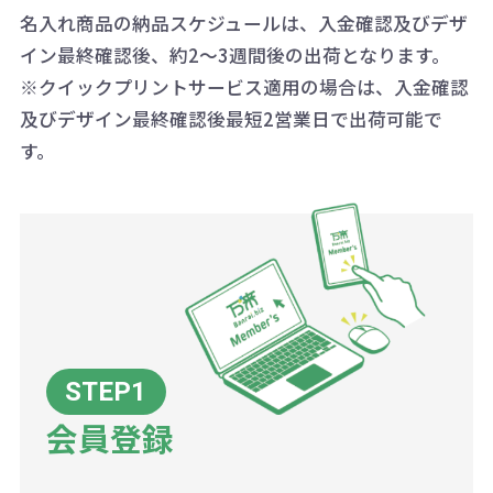
詳細はこちらご確認ください。
AM10:00～PM5:00（土・日・祝日を
お急ぎの場合、ご相談ください。最
名入れ商品の納品スケジュールは、入金確認及びデザ
一方、数量が少なく一定数に満たな
配送について
除く平日）
イン最終確認後、約2～3週間後の出荷となります。
大限努力いたします。
い場合は、単価計算ではなく、印刷
※クイックプリントサービス適用の場合は、入金確認
代の基本料金を一式頂戴する場合が
及びデザイン最終確認後最短2営業日で出荷可能で
ございます。
す。
ボリュームディスカウントの計算は
商品や印刷方法によって異なります
ので、予めご了承ください。
例：200個未満（1式：18,000円）
200個~499個の場合：42円（1個
当たり）
会員登録
500個~999個の場合：35円（1個
当たり）