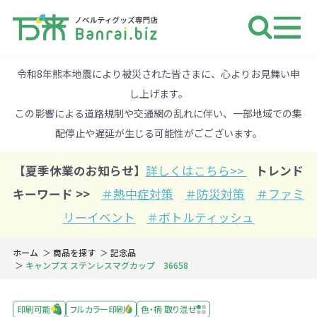
ノベルティ 専門店 万来ドットbiz 
令和8年熊本地震により被災された皆さまに、心よりお見舞い申
し上げます。
この影響による道路規制や交通網の乱れに伴い、一部地域での集
配停止や遅延が生じる可能性がごございます。
【夏季休業のお知らせ】
詳しくはこちら>>
トレンド
キーワード >>
＃熱中症対策
＃防災対策
＃ファミ
リーイベント
＃ボトルティッシュ
ホーム
商品を探す
記念品
キャンプス ステンレスマグカップ 36658
印刷可能
フルカラー印刷
色・柄 取り混ぜ