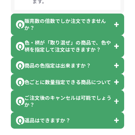
ます。
販売数の倍数でしか注文できません
か？
色・柄が「取り混ぜ」の商品で、色や
一部商品（※）を除き、注文可能数
柄を指定して注文はできますか？
以上でしたら、何個でもご注文可能
商品の色指定は出来ますか？
です。
「色・柄 取り混ぜ」のラベルがつい
※10個単位の規制がある商品は、10
ている商品は、色指定不可となって
色ごとに数量指定できる商品について
色指定できる商品もございますが商
個、20個と10個単位でのご注文とな
おり、残念ながら指定はできませ
品の詳細に「色・柄 取り混ぜ」のラ
ります。
ご注文後のキャンセルは可能でしょう
ん。
「選べる本体色」のラベルが付いて
か？
ベルや商品画像に「〇色取混ぜ」な
【例】注文可能数が100個の場合
いる商品は、本体色の指定が可能で
どと表記されている商品に付きまし
は、100個以上でしたら、何個でも
返品はできますか？
す。
お客様都合でのキャンセルは、制作
ては色指定が出来ません。
可能です。
商品によって色指定可能な数量が異
過程の進行状況により、お受けでき