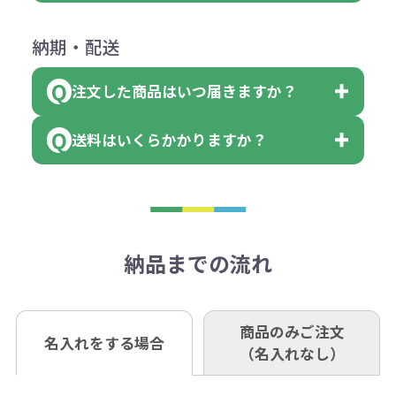
【色指定の仕方】
（印刷代）×色数）×枚数+製版代
ダウンロードが可能です。
にて一度ご連絡の上、当社にご返却
数量を入力の欄で、ご希望の本体色
下記口座にお願いします。
×色数
納期・配送
詳しくはこちらはご確認ください。
領収書のダウンロード
ください。
に必要な個数を入力ください。
■三菱UFJ銀行
※例えば2色印刷の場合には、名入
（商品の状態により、対応が変わる
注文した商品はいつ届きますか？
※10個単位など購入できる単位が決
小田井支店（おたいしてん）
れ費用が2倍、製版代が2倍必要で
領収書のダウンロード
場合もございます）
まっている場合は、その単位に当て
当座 0204160 株式会社モノベーシ
す。
送料はいくらかかりますか？
※不良商品をご返却いただけない場
はまらない数を入力すると、アラー
既製品の場合、ご入金確認後3営業
ョン
※商品やデザインによっては多色印
合は返品に応じられない場合がござ
トがでます。
日以降、名入れ印刷ありの場合は、
刷が出来ない場合もございます。ご
1回のご注文合計金額が3万円未満(税
います。あらかじめご了承くださ
アラートに従って数を調整してくだ
ご入金確認後約3週間となります。
■ゆうちょ銀行（振替口座）
相談下さい。
抜)の場合、送料をご納品1箇所に付
い。
さい。
但し、商品によって個別に納期を設
口座記号番号 00880-8-189695
き別途申し受けます。
納品までの流れ
※不良商品は商品到着後7営業日以
定しているものもあります。
口座名 株式会社モノベーション
なお、印刷代はボリュームディスカ
※3万円以上(税抜)のご注文の場合で
内に当社宛に着払いでお送りくださ
（例えば無地ポケットティッシュで
ウント式になっております。
も複数ヶ所への納品の場合、別途送
い。
あれば、午前中までにご注文とご入
※振り込み手数料はお客さま負担と
商品のみご注文
同じ版で多くの数量を印刷すると、1
名入れをする場合
料頂戴する場合がございます。
お問合せ先
（名入れなし）
金いただければ翌日着でお送りする
なりますのでご注意ください。
個当たりの印刷代単価がお安くなり
0120-979-907
ことも可能です）
ます。