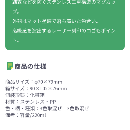
結露などを防ぐステンレス二重構造のマグカッ
プ。
外観はマット塗装で落ち着いた色合い。
高級感を演出するレーザー刻印のロゴもポイン
ト。
商品の仕様
商品サイズ：φ70×79mm
箱サイズ：90×102×76mm
個装形態：化粧箱
材質：ステンレス・PP
色・柄・種類：3色取混ぜ 3色取混ぜ
備考：容量/220ml