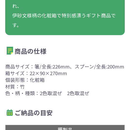
れ、
伊砂文様柄の化粧箱で特別感漂うギフト商品で
す。
商品の仕様
商品サイズ：箸/全長:226mm、スプーン/全長:200mm
箱サイズ：22×90×270mm
個装形態：化粧箱
材質：竹
色・柄・種類：2色取混ぜ 2色取混ぜ
ご納品の目安
既製品