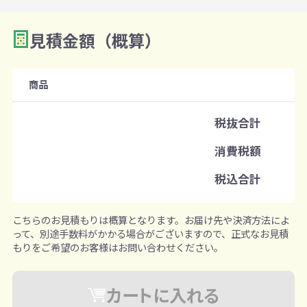
見積金額（概算）
数量を入力
2
購入条件
商品
注文可能数
税抜合計
既製品：120セットから
消費税額
注文単位
税込合計
1セットずつ追加可能
※既製品サンプルは各色3個まで
こちらのお見積もりは概算となります。お届け先や決済方法によ
って、別途手数料がかかる場合がございますので、正式なお見積
もりをご希望のお客様はお問い合わせください。
カートに入れる