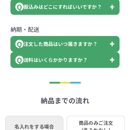
ダウンロードが可能です。
ます。
振込みはどこにすればいいですか？
（提供価格（商品代）+名入れ費用
会員様はマイページより各種帳票の
詳しくはこちらはご確認ください。
その際不良品については送料着払い
【色指定の仕方】
（印刷代）×色数）×枚数+製版代
ダウンロードが可能です。
にて一度ご連絡の上、当社にご返却
数量を入力の欄で、ご希望の本体色
下記口座にお願いします。
×色数
納期・配送
詳しくはこちらはご確認ください。
領収書のダウンロード
ください。
に必要な個数を入力ください。
■三菱UFJ銀行
※例えば2色印刷の場合には、名入
（商品の状態により、対応が変わる
注文した商品はいつ届きますか？
※10個単位など購入できる単位が決
小田井支店（おたいしてん）
れ費用が2倍、製版代が2倍必要で
領収書のダウンロード
場合もございます）
まっている場合は、その単位に当て
当座 0204160 株式会社モノベーシ
す。
送料はいくらかかりますか？
※不良商品をご返却いただけない場
はまらない数を入力すると、アラー
既製品の場合、ご入金確認後3営業
ョン
※商品やデザインによっては多色印
合は返品に応じられない場合がござ
トがでます。
日以降、名入れ印刷ありの場合は、
刷が出来ない場合もございます。ご
1回のご注文合計金額が3万円未満(税
います。あらかじめご了承くださ
アラートに従って数を調整してくだ
ご入金確認後約3週間となります。
■ゆうちょ銀行（振替口座）
相談下さい。
抜)の場合、送料をご納品1箇所に付
い。
さい。
但し、商品によって個別に納期を設
口座記号番号 00880-8-189695
き別途申し受けます。
納品までの流れ
※不良商品は商品到着後7営業日以
定しているものもあります。
口座名 株式会社モノベーション
なお、印刷代はボリュームディスカ
※3万円以上(税抜)のご注文の場合で
内に当社宛に着払いでお送りくださ
（例えば無地ポケットティッシュで
ウント式になっております。
も複数ヶ所への納品の場合、別途送
い。
あれば、午前中までにご注文とご入
※振り込み手数料はお客さま負担と
商品のみご注文
同じ版で多くの数量を印刷すると、1
名入れをする場合
料頂戴する場合がございます。
お問合せ先