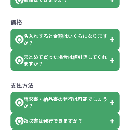
す。
お客様都合でのキャンセルは、制作
ては色指定が出来ません。
可能です。
商品によって色指定可能な数量が異
過程の進行状況により、お受けでき
例えば4色取混ぜの商品を400個ご注
返品は承っておりません。あらかじ
なります。商品詳細をご確認くださ
価格
ない場合や別途料金が発生する場合
文いただいた場合には4色がそれぞ
めご了承ください。
い。
がございます。
れ等分で100個ずつ入って参ります。
名入れすると金額はいくらになります
ただし下記の場合は承っております
例えば…
ご注文の際は、十分にご確認・ご検
か？
（割り切れない場合は数個単位で前
のでお問合せください。
「セルトナ・ツートンポータブルス
討をお願いいたします。
後する場合もございます）
まとめて買った場合は値引きしてくれ
●初期不良または不良品（破損、故
但し、ロゴなど名入れ印刷をされる
クエアトート」を300個注文した場
名入れありの場合の代金の計算方法
色指定できる商品に付きましては商
ますか？
障）の場合
場合、商品本体の色にあわせて印刷
合
は下記の通りです。
品詳細の購入の所で色が選べるよう
●ご注文商品と違うものが届いた場
色を変えることはできます。（別途
「セルトナ・ツートンポータブルス
になっております。
商品によりますが、お見積もりさせ
支払方法
合
費用）
クエアトート」は10個単位でしたら
計算例：
ていただきます。
●名入れ、オリジナルの内容が異な
色を指定出来るので、ピンクを100
請求書・納品書の発行は可能でしょう
＜1色印刷の場合＞
見積もりサポート
から個別でお問い
っていた場合
か？
個、ブルーを90個、イエローを110
（提供価格（商品代）+名入れ費用
合わせください。
ご連絡後、新しい商品と交換、修理
個 合計300個 と色を指定する事
（印刷代））×枚数+製版代
領収書は発行できますか？
会員様はマイページより各種帳票の
または返金にて対応させていただき
が出来ます。
＜多色印刷（2色以上）の場合＞