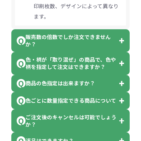
印刷枚数、デザインによって異なり
ます。
販売数の倍数でしか注文できません
か？
色・柄が「取り混ぜ」の商品で、色や
一部商品（※）を除き、注文可能数
柄を指定して注文はできますか？
以上でしたら、何個でもご注文可能
商品の色指定は出来ますか？
です。
「色・柄 取り混ぜ」のラベルがつい
※10個単位の規制がある商品は、10
ている商品は、色指定不可となって
色ごとに数量指定できる商品について
色指定できる商品もございますが商
個、20個と10個単位でのご注文とな
おり、残念ながら指定はできませ
品の詳細に「色・柄 取り混ぜ」のラ
ります。
ご注文後のキャンセルは可能でしょう
ん。
「選べる本体色」のラベルが付いて
か？
ベルや商品画像に「〇色取混ぜ」な
【例】注文可能数が100個の場合
いる商品は、本体色の指定が可能で
どと表記されている商品に付きまし
は、100個以上でしたら、何個でも
返品はできますか？