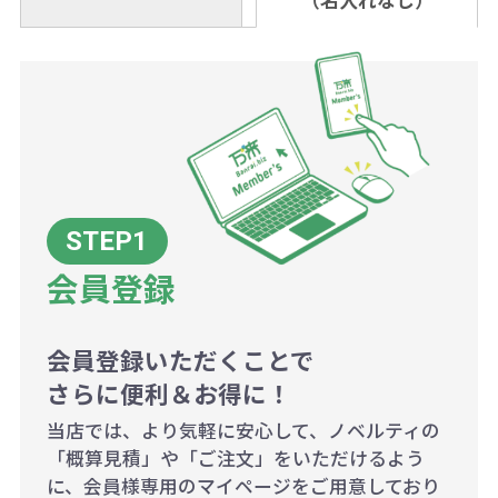
（名入れなし）
金いただければ翌日着でお送りする
なりますのでご注意ください。
個当たりの印刷代単価がお安くなり
0120-979-907
ことも可能です）
ます。
詳細はこちらご確認ください。
AM10:00～PM5:00（土・日・祝日を
お急ぎの場合、ご相談ください。最
一方、数量が少なく一定数に満たな
配送について
除く平日）
大限努力いたします。
い場合は、単価計算ではなく、印刷
代の基本料金を一式頂戴する場合が
ございます。
ボリュームディスカウントの計算は
商品や印刷方法によって異なります
会員登録
ので、予めご了承ください。
会員登録いただくことで
例：200個未満（1式：18,000円）
さらに便利＆お得に！
200個~499個の場合：42円（1個
当店では、より気軽に安心して、ノベルティの
当たり）
「概算見積」や「ご注文」をいただけるよう
に、会員様専用のマイページをご用意しており
500個~999個の場合：35円（1個