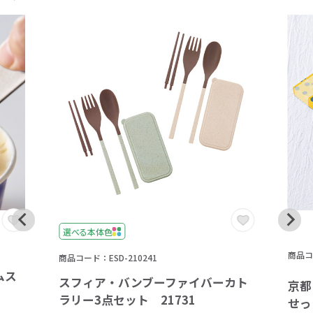
選べる本体色
商品コー
商品コード：ESD-210241
ムス
スフィア・バンブーファイバーカト
京都
ラリー3点セット 21731
せっと