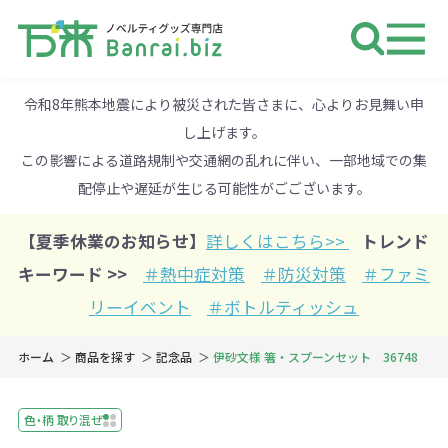
ノベルティ 専門店 万来ドットbiz 
令和8年熊本地震により被災された皆さまに、心よりお見舞い申
し上げます。
この影響による道路規制や交通網の乱れに伴い、一部地域での集
配停止や遅延が生じる可能性がごございます。
【夏季休業のお知らせ】
詳しくはこちら>>
トレンド
キーワード >>
＃熱中症対策
＃防災対策
＃ファミ
リーイベント
＃ボトルティッシュ
ホーム
商品を探す
記念品
伊砂文様 箸・スプーンセット 36748
色・柄 取り混ぜ