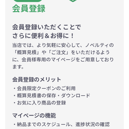
商品や印刷方法によって異なります
会員登録
ので、予めご了承ください。
会員登録いただくことで
例：200個未満（1式：18,000円）
さらに便利＆お得に！
200個~499個の場合：42円（1個
当店では、より気軽に安心して、ノベルティの
当たり）
「概算見積」や「ご注文」をいただけるよう
に、会員様専用のマイページをご用意しており
500個~999個の場合：35円（1個
ます。
当たり）
会員登録のメリット
1,000個以上：28円（1個当た
・会員限定クーポンのご利用
り）
・概算見積書の保存・ダウンロード
・お気に入り商品の登録
マイページの機能
・納品までのスケジュール、進捗状況の確認