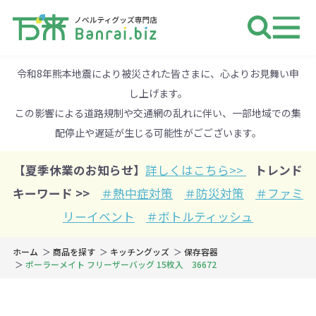
ノベルティ 専門店 万来ドットbiz 
令和8年熊本地震により被災された皆さまに、心よりお見舞い申
し上げます。
この影響による道路規制や交通網の乱れに伴い、一部地域での集
配停止や遅延が生じる可能性がごございます。
【夏季休業のお知らせ】
詳しくはこちら>>
トレンド
キーワード >>
＃熱中症対策
＃防災対策
＃ファミ
リーイベント
＃ボトルティッシュ
ホーム
商品を探す
キッチングッズ
保存容器
ポーラーメイト フリーザーバッグ 15枚入 36672