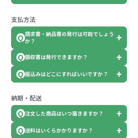
障）の場合
場合、商品本体の色にあわせて印刷
合
は下記の通りです。
品詳細の購入の所で色が選べるよう
●ご注文商品と違うものが届いた場
色を変えることはできます。（別途
「セルトナ・ツートンポータブルス
になっております。
商品によりますが、お見積もりさせ
支払方法
合
費用）
クエアトート」は10個単位でしたら
計算例：
ていただきます。
●名入れ、オリジナルの内容が異な
色を指定出来るので、ピンクを100
請求書・納品書の発行は可能でしょう
＜1色印刷の場合＞
見積もりサポート
から個別でお問い
っていた場合
か？
個、ブルーを90個、イエローを110
（提供価格（商品代）+名入れ費用
合わせください。
ご連絡後、新しい商品と交換、修理
個 合計300個 と色を指定する事
（印刷代））×枚数+製版代
領収書は発行できますか？
会員様はマイページより各種帳票の
または返金にて対応させていただき
が出来ます。
＜多色印刷（2色以上）の場合＞
ダウンロードが可能です。
ます。
振込みはどこにすればいいですか？
（提供価格（商品代）+名入れ費用
会員様はマイページより各種帳票の
詳しくはこちらはご確認ください。
その際不良品については送料着払い
【色指定の仕方】
（印刷代）×色数）×枚数+製版代
ダウンロードが可能です。
にて一度ご連絡の上、当社にご返却
数量を入力の欄で、ご希望の本体色
下記口座にお願いします。
×色数
納期・配送
詳しくはこちらはご確認ください。
領収書のダウンロード
ください。
に必要な個数を入力ください。
■三菱UFJ銀行
※例えば2色印刷の場合には、名入
（商品の状態により、対応が変わる
注文した商品はいつ届きますか？
※10個単位など購入できる単位が決
小田井支店（おたいしてん）
れ費用が2倍、製版代が2倍必要で
領収書のダウンロード
場合もございます）
まっている場合は、その単位に当て
当座 0204160 株式会社モノベーシ
す。
送料はいくらかかりますか？
※不良商品をご返却いただけない場
はまらない数を入力すると、アラー
既製品の場合、ご入金確認後3営業
ョン
※商品やデザインによっては多色印