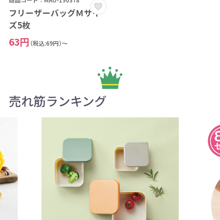
フリーザーバッグＭサイ
ズ5枚
63円
（税込:69円）～
売れ筋ランキング