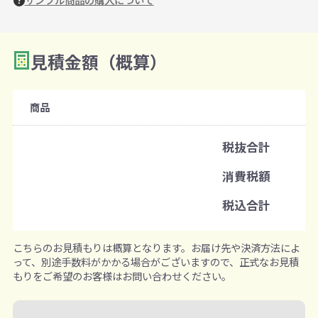
見積金額（概算）
数量を入力
2
購入条件
商品
注文可能数
税抜合計
既製品：120個から
消費税額
注文単位
税込合計
1個ずつ追加可能
※既製品サンプルは各色3個まで
こちらのお見積もりは概算となります。お届け先や決済方法によ
って、別途手数料がかかる場合がございますので、正式なお見積
もりをご希望のお客様はお問い合わせください。