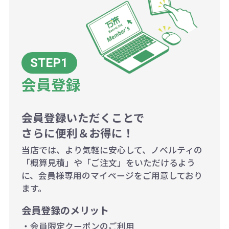
除く平日）
大限努力いたします。
い場合は、単価計算ではなく、印刷
代の基本料金を一式頂戴する場合が
ございます。
ボリュームディスカウントの計算は
商品や印刷方法によって異なります
会員登録
ので、予めご了承ください。
会員登録いただくことで
例：200個未満（1式：18,000円）
さらに便利＆お得に！
200個~499個の場合：42円（1個
当店では、より気軽に安心して、ノベルティの
当たり）
「概算見積」や「ご注文」をいただけるよう
に、会員様専用のマイページをご用意しており
500個~999個の場合：35円（1個
ます。
当たり）
会員登録のメリット
1,000個以上：28円（1個当た
・会員限定クーポンのご利用
り）