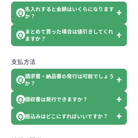
めご了承ください。
い。
がございます。
れ等分で100個ずつ入って参ります。
名入れすると金額はいくらになります
ただし下記の場合は承っております
例えば…
ご注文の際は、十分にご確認・ご検
か？
（割り切れない場合は数個単位で前
のでお問合せください。
「セルトナ・ツートンポータブルス
討をお願いいたします。
後する場合もございます）
まとめて買った場合は値引きしてくれ
●初期不良または不良品（破損、故
但し、ロゴなど名入れ印刷をされる
クエアトート」を300個注文した場
名入れありの場合の代金の計算方法
色指定できる商品に付きましては商
ますか？
障）の場合
場合、商品本体の色にあわせて印刷
合
は下記の通りです。
品詳細の購入の所で色が選べるよう
●ご注文商品と違うものが届いた場
色を変えることはできます。（別途
「セルトナ・ツートンポータブルス
になっております。
商品によりますが、お見積もりさせ
支払方法
合
費用）
クエアトート」は10個単位でしたら
計算例：
ていただきます。
●名入れ、オリジナルの内容が異な
色を指定出来るので、ピンクを100
請求書・納品書の発行は可能でしょう
＜1色印刷の場合＞
見積もりサポート
から個別でお問い
っていた場合
か？
個、ブルーを90個、イエローを110
（提供価格（商品代）+名入れ費用
合わせください。
ご連絡後、新しい商品と交換、修理
個 合計300個 と色を指定する事
（印刷代））×枚数+製版代
領収書は発行できますか？
会員様はマイページより各種帳票の
または返金にて対応させていただき
が出来ます。
＜多色印刷（2色以上）の場合＞
ダウンロードが可能です。
ます。
振込みはどこにすればいいですか？
（提供価格（商品代）+名入れ費用
会員様はマイページより各種帳票の
詳しくはこちらはご確認ください。
その際不良品については送料着払い
【色指定の仕方】
（印刷代）×色数）×枚数+製版代
ダウンロードが可能です。
にて一度ご連絡の上、当社にご返却
数量を入力の欄で、ご希望の本体色
下記口座にお願いします。
×色数