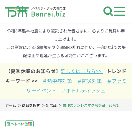
ノベルティ 専門店 万来ドットbiz 
令和8年熊本地震により被災された皆さまに、心よりお見舞い申
し上げます。
この影響による道路規制や交通網の乱れに伴い、一部地域での集
配停止や遅延が生じる可能性がごございます。
【夏季休業のお知らせ】
詳しくはこちら>>
トレンド
キーワード >>
＃熱中症対策
＃防災対策
＃ファミ
リーイベント
＃ボトルティッシュ
ホーム
商品を探す
記念品
象印ステンレスマグ480ml 36471
選べる本体色