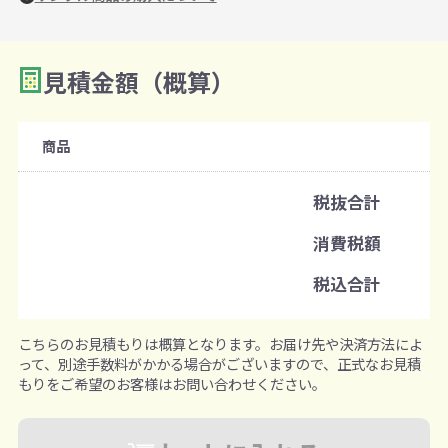
見積金額（概算）
数量を入力
2
購入条件
商品
注文可能数
税抜合計
既製品：12個から
色柄指定：12個から
消費税額
注文単位
税込合計
1個ずつ追加可能
※既製品サンプルは各色3個まで
こちらのお見積もりは概算となります。お届け先や決済方法によ
って、別途手数料がかかる場合がございますので、正式なお見積
もりをご希望のお客様はお問い合わせください。