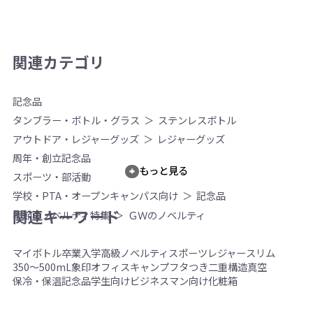
関連カテゴリ
記念品
タンブラー・ボトル・グラス
ステンレスボトル
アウトドア・レジャーグッズ
レジャーグッズ
周年・創立記念品
もっと見る
スポーツ・部活動
学校・PTA・オープンキャンパス向け
記念品
関連キーワード
季節のノベルティ特集
ＧＷのノベルティ
マイボトル
卒業
入学
高級ノベルティ
スポーツ
レジャー
スリム
350～500mL
象印
オフィス
キャンプ
フタつき
二重構造
真空
保冷・保温
記念品
学生向け
ビジネスマン向け
化粧箱