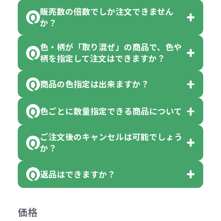
販売数の倍数でしか注文できません
か？
色・柄が「取り混ぜ」の商品で、色や
一部商品（※）を除き、注文可能数
柄を指定して注文はできますか？
以上でしたら、何個でもご注文可能
商品の色指定は出来ますか？
です。
「色・柄 取り混ぜ」のラベルがつい
※10個単位の規制がある商品は、10
ている商品は、色指定不可となって
色ごとに数量指定できる商品について
色指定できる商品もございますが商
個、20個と10個単位でのご注文とな
おり、残念ながら指定はできませ
品の詳細に「色・柄 取り混ぜ」のラ
ります。
ご注文後のキャンセルは可能でしょう
ん。
「選べる本体色」のラベルが付いて
か？
ベルや商品画像に「〇色取混ぜ」な
【例】注文可能数が100個の場合
いる商品は、本体色の指定が可能で
どと表記されている商品に付きまし
は、100個以上でしたら、何個でも
返品はできますか？
す。
お客様都合でのキャンセルは、制作
ては色指定が出来ません。
可能です。
商品によって色指定可能な数量が異
過程の進行状況により、お受けでき
例えば4色取混ぜの商品を400個ご注
返品は承っておりません。あらかじ
なります。商品詳細をご確認くださ
価格
ない場合や別途料金が発生する場合
文いただいた場合には4色がそれぞ