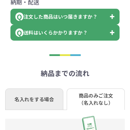
納期・配送
詳しくはこちらはご確認ください。
領収書のダウンロード
ください。
に必要な個数を入力ください。
■三菱UFJ銀行
※例えば2色印刷の場合には、名入
（商品の状態により、対応が変わる
注文した商品はいつ届きますか？
※10個単位など購入できる単位が決
小田井支店（おたいしてん）
れ費用が2倍、製版代が2倍必要で
領収書のダウンロード
場合もございます）
まっている場合は、その単位に当て
当座 0204160 株式会社モノベーシ
す。
送料はいくらかかりますか？
※不良商品をご返却いただけない場
はまらない数を入力すると、アラー
既製品の場合、ご入金確認後3営業
ョン
※商品やデザインによっては多色印
合は返品に応じられない場合がござ
トがでます。
日以降、名入れ印刷ありの場合は、
刷が出来ない場合もございます。ご
1回のご注文合計金額が3万円未満(税
います。あらかじめご了承くださ
アラートに従って数を調整してくだ
ご入金確認後約3週間となります。
■ゆうちょ銀行（振替口座）
相談下さい。
抜)の場合、送料をご納品1箇所に付
い。
さい。
但し、商品によって個別に納期を設
口座記号番号 00880-8-189695
き別途申し受けます。
納品までの流れ
※不良商品は商品到着後7営業日以
定しているものもあります。
口座名 株式会社モノベーション
なお、印刷代はボリュームディスカ
※3万円以上(税抜)のご注文の場合で
内に当社宛に着払いでお送りくださ
（例えば無地ポケットティッシュで
ウント式になっております。
も複数ヶ所への納品の場合、別途送
い。
あれば、午前中までにご注文とご入
※振り込み手数料はお客さま負担と
商品のみご注文
同じ版で多くの数量を印刷すると、1
名入れをする場合
料頂戴する場合がございます。
お問合せ先
（名入れなし）
金いただければ翌日着でお送りする
なりますのでご注意ください。
個当たりの印刷代単価がお安くなり
0120-979-907
ことも可能です）
ます。
詳細はこちらご確認ください。
AM10:00～PM5:00（土・日・祝日を
お急ぎの場合、ご相談ください。最
一方、数量が少なく一定数に満たな
配送について