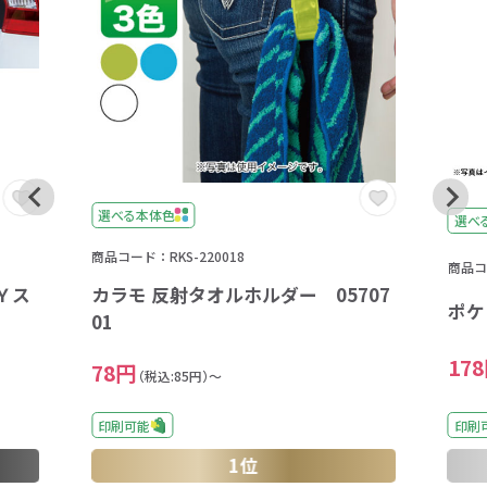
選べる本体色
選べ
商品コード：RKS-220018
商品コー
Ｙス
カラモ 反射タオルホルダー 05707
ポケ
01
17
78円
（税込:85円）～
印刷可能
印刷
1位