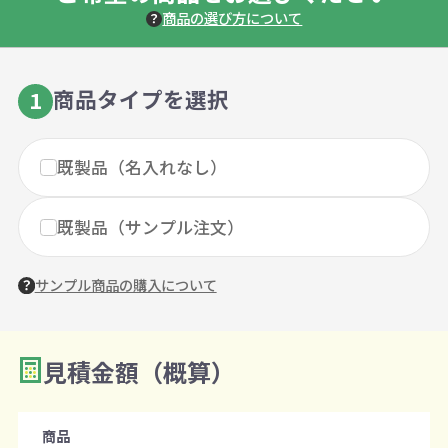
商品の選び方について
商品タイプを選択
1
既製品（名入れなし）
既製品（サンプル注文）
サンプル商品の購入について
見積金額（概算）
数量を入力
2
購入条件
商品