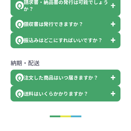
色を指定出来るので、ピンクを100
請求書・納品書の発行は可能でしょう
＜1色印刷の場合＞
見積もりサポート
から個別でお問い
っていた場合
か？
個、ブルーを90個、イエローを110
（提供価格（商品代）+名入れ費用
合わせください。
ご連絡後、新しい商品と交換、修理
個 合計300個 と色を指定する事
（印刷代））×枚数+製版代
領収書は発行できますか？
会員様はマイページより各種帳票の
または返金にて対応させていただき
が出来ます。
＜多色印刷（2色以上）の場合＞
ダウンロードが可能です。
ます。
振込みはどこにすればいいですか？
（提供価格（商品代）+名入れ費用
会員様はマイページより各種帳票の
詳しくはこちらはご確認ください。
その際不良品については送料着払い
【色指定の仕方】
（印刷代）×色数）×枚数+製版代
ダウンロードが可能です。
にて一度ご連絡の上、当社にご返却
数量を入力の欄で、ご希望の本体色
下記口座にお願いします。
×色数
納期・配送
詳しくはこちらはご確認ください。
領収書のダウンロード
ください。
に必要な個数を入力ください。
■三菱UFJ銀行
※例えば2色印刷の場合には、名入
（商品の状態により、対応が変わる
注文した商品はいつ届きますか？
※10個単位など購入できる単位が決
小田井支店（おたいしてん）
れ費用が2倍、製版代が2倍必要で
領収書のダウンロード
場合もございます）
まっている場合は、その単位に当て
当座 0204160 株式会社モノベーシ
す。
送料はいくらかかりますか？
※不良商品をご返却いただけない場
はまらない数を入力すると、アラー
既製品の場合、ご入金確認後3営業
ョン
※商品やデザインによっては多色印
合は返品に応じられない場合がござ
トがでます。
日以降、名入れ印刷ありの場合は、
刷が出来ない場合もございます。ご
1回のご注文合計金額が3万円未満(税
います。あらかじめご了承くださ
アラートに従って数を調整してくだ
ご入金確認後約3週間となります。
■ゆうちょ銀行（振替口座）
相談下さい。
抜)の場合、送料をご納品1箇所に付
い。
さい。
但し、商品によって個別に納期を設
口座記号番号 00880-8-189695