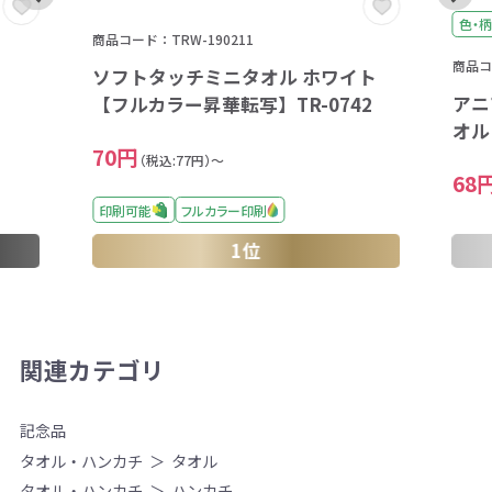
色・柄
商品コード：TRW-190211
商品コー
ソフトタッチミニタオル ホワイト
アニ
【フルカラー昇華転写】TR-0742
オル
70円
（税込:77円）～
68
印刷可能
フルカラー印刷
1位
関連カテゴリ
記念品
タオル・ハンカチ
タオル
タオル・ハンカチ
ハンカチ