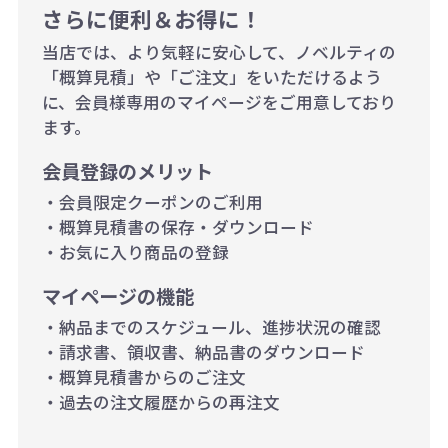
例：200個未満（1式：18,000円）
さらに便利＆お得に！
200個~499個の場合：42円（1個
当店では、より気軽に安心して、ノベルティの
当たり）
「概算見積」や「ご注文」をいただけるよう
に、会員様専用のマイページをご用意しており
500個~999個の場合：35円（1個
ます。
当たり）
会員登録のメリット
1,000個以上：28円（1個当た
・会員限定クーポンのご利用
り）
・概算見積書の保存・ダウンロード
・お気に入り商品の登録
マイページの機能
・納品までのスケジュール、進捗状況の確認
・請求書、領収書、納品書のダウンロード
・概算見積書からのご注文
・過去の注文履歴からの再注文