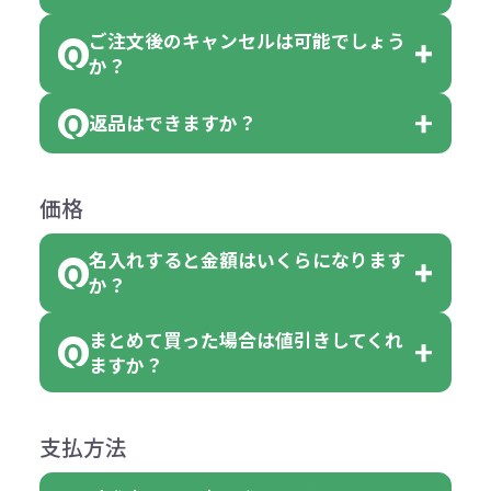
個、20個と10個単位でのご注文とな
おり、残念ながら指定はできませ
品の詳細に「色・柄 取り混ぜ」のラ
ります。
ご注文後のキャンセルは可能でしょう
ん。
「選べる本体色」のラベルが付いて
か？
ベルや商品画像に「〇色取混ぜ」な
【例】注文可能数が100個の場合
いる商品は、本体色の指定が可能で
どと表記されている商品に付きまし
は、100個以上でしたら、何個でも
返品はできますか？
す。
お客様都合でのキャンセルは、制作
ては色指定が出来ません。
可能です。
商品によって色指定可能な数量が異
過程の進行状況により、お受けでき
例えば4色取混ぜの商品を400個ご注
返品は承っておりません。あらかじ
なります。商品詳細をご確認くださ
価格
ない場合や別途料金が発生する場合
文いただいた場合には4色がそれぞ
めご了承ください。
い。
がございます。
れ等分で100個ずつ入って参ります。
名入れすると金額はいくらになります
ただし下記の場合は承っております
例えば…
ご注文の際は、十分にご確認・ご検
か？
（割り切れない場合は数個単位で前
のでお問合せください。
「セルトナ・ツートンポータブルス
討をお願いいたします。
後する場合もございます）
まとめて買った場合は値引きしてくれ
●初期不良または不良品（破損、故
但し、ロゴなど名入れ印刷をされる
クエアトート」を300個注文した場
名入れありの場合の代金の計算方法
色指定できる商品に付きましては商
ますか？
障）の場合
場合、商品本体の色にあわせて印刷
合
は下記の通りです。
品詳細の購入の所で色が選べるよう
●ご注文商品と違うものが届いた場
色を変えることはできます。（別途
「セルトナ・ツートンポータブルス
になっております。
商品によりますが、お見積もりさせ
支払方法
合
費用）
クエアトート」は10個単位でしたら
計算例：
ていただきます。
●名入れ、オリジナルの内容が異な