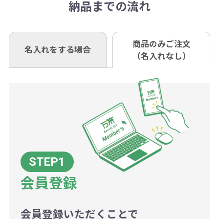
き別途申し受けます。
納品までの流れ
※不良商品は商品到着後7営業日以
定しているものもあります。
口座名 株式会社モノベーション
なお、印刷代はボリュームディスカ
※3万円以上(税抜)のご注文の場合で
内に当社宛に着払いでお送りくださ
（例えば無地ポケットティッシュで
ウント式になっております。
も複数ヶ所への納品の場合、別途送
い。
あれば、午前中までにご注文とご入
※振り込み手数料はお客さま負担と
商品のみご注文
同じ版で多くの数量を印刷すると、1
名入れをする場合
料頂戴する場合がございます。
お問合せ先
（名入れなし）
金いただければ翌日着でお送りする
なりますのでご注意ください。
個当たりの印刷代単価がお安くなり
0120-979-907
ことも可能です）
ます。
詳細はこちらご確認ください。
AM10:00～PM5:00（土・日・祝日を
お急ぎの場合、ご相談ください。最
一方、数量が少なく一定数に満たな
配送について
除く平日）
大限努力いたします。
い場合は、単価計算ではなく、印刷
代の基本料金を一式頂戴する場合が
ございます。
ボリュームディスカウントの計算は
商品や印刷方法によって異なります
会員登録
ので、予めご了承ください。
会員登録いただくことで