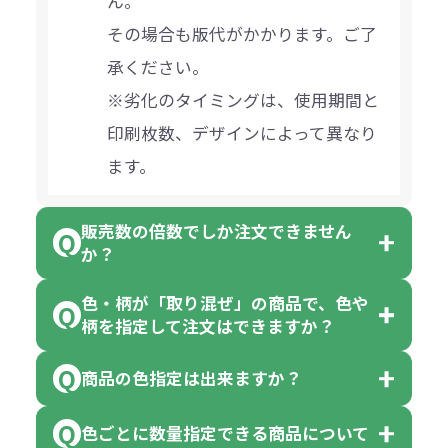
ん。
その場合も版代がかかります。ご了
承ください。
※劣化のタイミングは、使用期間と
印刷枚数、デザインによって異なり
ます。
販売数の倍数でしか注文できません
か？
色・柄が「取り混ぜ」の商品で、色や
一部商品（※）を除き、注文可能数
柄を指定して注文はできますか？
以上でしたら、何個でもご注文可能
商品の色指定は出来ますか？
です。
「色・柄 取り混ぜ」のラベルがつい
※10個単位の規制がある商品は、10
ている商品は、色指定不可となって
色ごとに数量指定できる商品について
色指定できる商品もございますが商